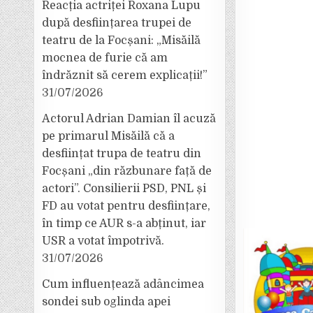
Reacția actriței Roxana Lupu
după desființarea trupei de
teatru de la Focșani: „Misăilă
mocnea de furie că am
îndrăznit să cerem explicații!”
31/07/2026
Actorul Adrian Damian îl acuză
pe primarul Misăilă că a
desființat trupa de teatru din
Focșani „din răzbunare față de
actori”. Consilierii PSD, PNL și
FD au votat pentru desființare,
în timp ce AUR s-a abținut, iar
USR a votat împotrivă.
31/07/2026
Cum influențează adâncimea
sondei sub oglinda apei