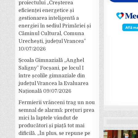
proiectului „Creșterea
eficienței energetice și
gestionarea inteligentă a
energiei în sediul Primăriei și
Căminul Cultural, Comuna
Urechești, județul Vrancea”
10/07/2026
Școala Gimnazială „Anghel
Saligny” Focșani, pe locul I
între școlile gimnaziale din
județul Vrancea la Evaluarea
Națională
09/07/2026
Fermierii vrânceni trag un nou
semnal de alarmă: prețuri prea
mici la laptele vândut de
producători și piață tot mai
dificilă. „În plus, se repune pe