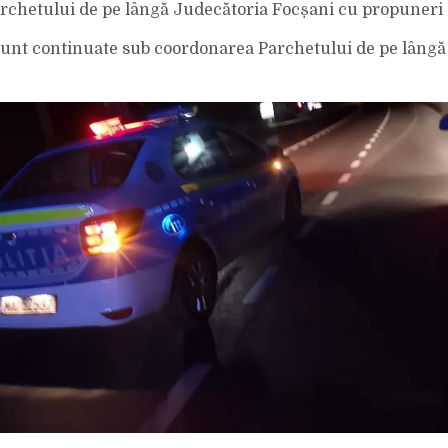
rchetului de pe lângă Judecătoria Focșani cu propuneri 
sunt continuate sub coordonarea Parchetului de pe lângă