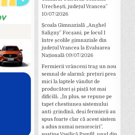
Urechești, județul Vrancea”
10/07/2026
Școala Gimnazială „Anghel
Saligny” Focșani, pe locul I
între școlile gimnaziale din
județul Vrancea la Evaluarea
Națională
09/07/2026
Fermierii vrânceni trag un nou
semnal de alarmă: prețuri prea
mici la laptele vândut de
producători și piață tot mai
dificilă. „În plus, se repune pe
tapet chestiunea sistemului
anti-grindină, deși fermierii au
spus foarte clar că acest sistem
a adus numai nenorociri”,
susține Vasilică Pamfil, unul din