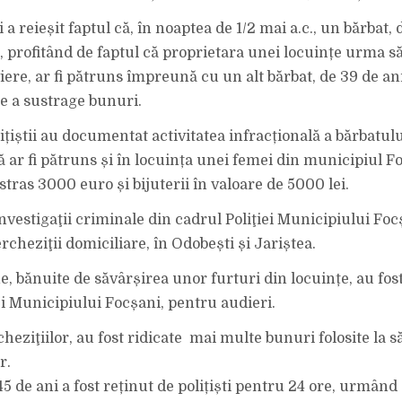
 a reieșit faptul că, în noaptea de 1/2 mai a.c., un bărbat, 
, profitând de faptul că proprietara unei locuințe urma să
iere, ar fi pătruns împreună cu un alt bărbat, de 39 de ani
de a sustrage bunuri.
ițiștii au documentat activitatea infracțională a bărbatulu
ă ar fi pătruns și în locuința unei femei din municipiul F
stras 3000 euro și bijuterii în valoare de 5000 lei.
 investigaţii criminale din cadrul Poliţiei Municipiului Fo
rcheziţii domiciliare, în Odobești și Jariștea.
e, bănuite de săvârșirea unor furturi din locuințe, au fos
ei Municipiului Focșani, pentru audieri.
heziţiilor, au fost ridicate mai multe bunuri folosite la s
r.
5 de ani a fost reținut de polițiști pentru 24 ore, urmând 