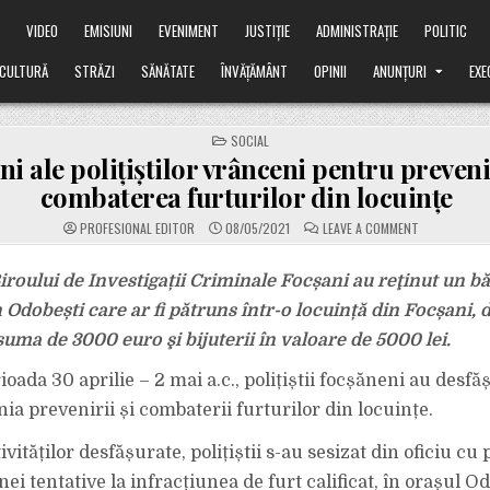
Ă
VIDEO
EMISIUNI
EVENIMENT
JUSTIȚIE
ADMINISTRAȚIE
POLITIC
CULTURĂ
STRĂZI
SĂNĂTATE
ÎNVĂȚĂMÂNT
OPINII
ANUNȚURI
EXE
POSTED
SOCIAL
IN
ni ale polițiștilor vrânceni pentru preveni
combaterea furturilor din locuințe
ON
PROFESIONAL EDITOR
08/05/2021
LEAVE A COMMENT
ACȚIUNI
ALE
POLIȚIȘTILOR
VRÂNCENI
 Biroului de Investigații Criminale Focșani au reţinut un bă
PENTRU
PREVENIREA
n Odobești care ar fi pătruns într-o locuință din Focșani, 
ȘI
COMBATEREA
 suma de 3000 euro şi bijuterii în valoare de 5000 lei.
FURTURILOR
DIN
LOCUINȚE
rioada 30 aprilie – 2 mai a.c., polițiștii focșăneni au desf
nia prevenirii și combaterii furturilor din locuințe.
ivităților desfășurate, polițiștii s-au sesizat din oficiu cu p
ei tentative la infracțiunea de furt calificat, în orașul Od