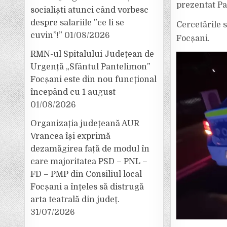
prezentat Pa
socialiști atunci când vorbesc
despre salariile ”ce li se
Cercetările 
cuvin”!”
01/08/2026
Focșani.
RMN-ul Spitalului Județean de
Urgență „Sfântul Pantelimon”
Focșani este din nou funcțional
începând cu 1 august
01/08/2026
Organizația județeană AUR
Vrancea își exprimă
dezamăgirea față de modul în
care majoritatea PSD – PNL –
FD – PMP din Consiliul local
Focșani a înțeles să distrugă
arta teatrală din județ.
31/07/2026