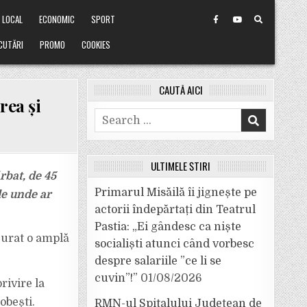
LOCAL
ECONOMIC
SPORT
CUTĂRI
PROMO
COOKIES
CAUTĂ AICI
rea și
Search
for:
ULTIMELE ȘTIRI
rbat, de 45
Primarul Misăilă îi jignește pe
de unde ar
actorii îndepărtați din Teatrul
Pastia: „Ei gândesc ca niște
ășurat o amplă
socialiști atunci când vorbesc
despre salariile ”ce li se
cuvin”!”
01/08/2026
rivire la
obești.
RMN-ul Spitalului Județean de