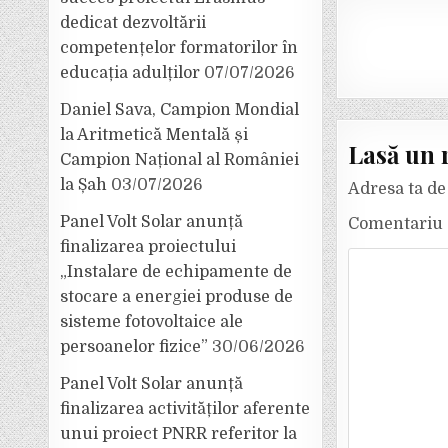
dedicat dezvoltării
competențelor formatorilor în
educația adulților
07/07/2026
Daniel Sava, Campion Mondial
la Aritmetică Mentală și
Lasă un 
Campion Național al României
la Șah
03/07/2026
Adresa ta de 
Panel Volt Solar anunță
Comentariu
finalizarea proiectului
„Instalare de echipamente de
stocare a energiei produse de
sisteme fotovoltaice ale
persoanelor fizice”
30/06/2026
Panel Volt Solar anunță
finalizarea activităților aferente
unui proiect PNRR referitor la