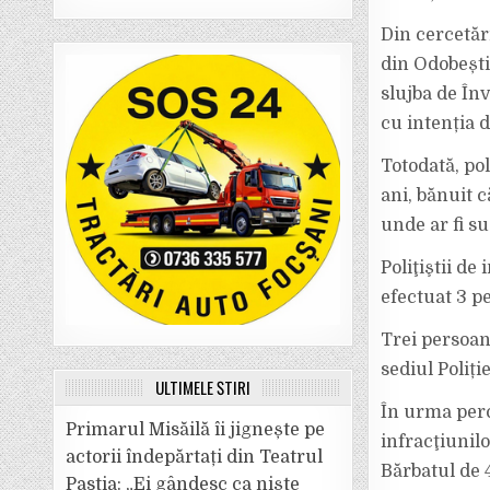
Din cercetări
din Odobești
slujba de Înv
cu intenția 
Totodată, pol
ani, bănuit c
unde ar fi su
Poliţiştii de
efectuat 3 pe
Trei persoan
sediul Poliți
ULTIMELE ȘTIRI
În urma perc
Primarul Misăilă îi jignește pe
infracţiunilo
actorii îndepărtați din Teatrul
Bărbatul de 4
Pastia: „Ei gândesc ca niște