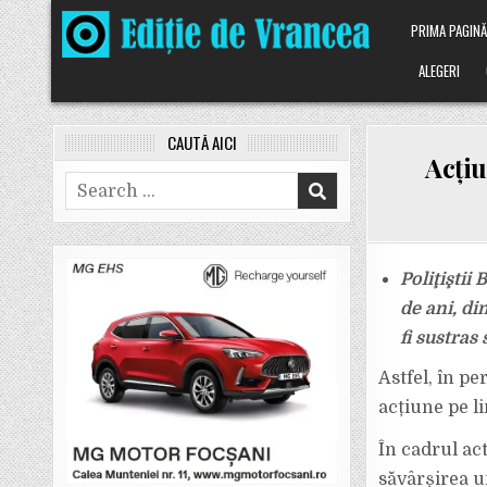
Skip
PRIMA PAGIN
to
content
ALEGERI
CAUTĂ AICI
Acțiu
Search
for:
Poliţiştii
de ani, di
fi sustras
Astfel, în pe
acțiune pe li
În cadrul act
săvârșirea un