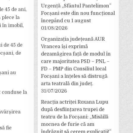
Urgență „Sfântul Pantelimon”
de 45 de ani,
Focșani este din nou funcțional
 plece la
începând cu 1 august
 în imobil,
01/08/2026
Organizația județeană AUR
i de 45 de
Vrancea își exprimă
ocșani, de
dezamăgirea față de modul în
care majoritatea PSD – PNL –
FD – PMP din Consiliul local
cșani au
Focșani a înțeles să distrugă
arta teatrală din județ.
31/07/2026
t conduse la
Reacția actriței Roxana Lupu
după desființarea trupei de
ăvârşirea
teatru de la Focșani: „Misăilă
mocnea de furie că am
să fie
îndrăznit să cerem explicații!”