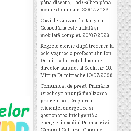
până diseară, Cod Galben până
mâine dimineață.
22/07/2026
Casă de vânzare la Jariștea.
Gospodăria este utilată și
mobilată complet.
20/07/2026
Regrete eterne după trecerea la
cele veșnice a profesorului Ion
Dumitrache, soțul doamnei
director adjunct al Școlii nr. 10,
Mitrița Dumitrache
10/07/2026
Comunicat de presă. Primăria
Urechești anunță finalizarea
proiectului „Creșterea
eficienței energetice și
gestionarea inteligentă a
energiei în sediul Primăriei și
Căminul Cultural, Comuna