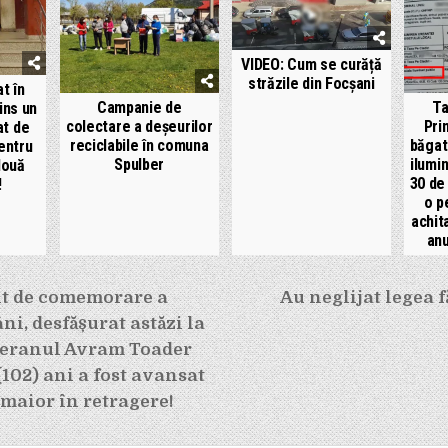
VIDEO: Cum se curăță
străzile din Focșani
at în
Campanie de
Ta
rins un
colectare a deşeurilor
Pri
at de
reciclabile în comuna
băgat
entru
Spulber
ilumin
două
30 de 
!
o p
achit
anu
e
t de comemorare a
Au neglijat legea fă
ni, desfășurat astăzi la
eteranul Avram Toader
102) ani a fost avansat
 maior în retragere!