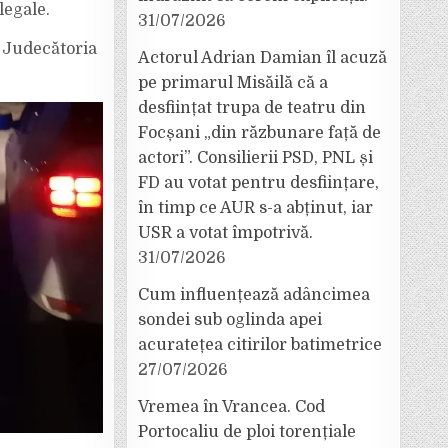
legale.
31/07/2026
 Judecătoria
Actorul Adrian Damian îl acuză
pe primarul Misăilă că a
desființat trupa de teatru din
Focșani „din răzbunare față de
actori”. Consilierii PSD, PNL și
FD au votat pentru desființare,
în timp ce AUR s-a abținut, iar
USR a votat împotrivă.
31/07/2026
Cum influențează adâncimea
sondei sub oglinda apei
acuratețea citirilor batimetrice
27/07/2026
Vremea în Vrancea. Cod
Portocaliu de ploi torențiale