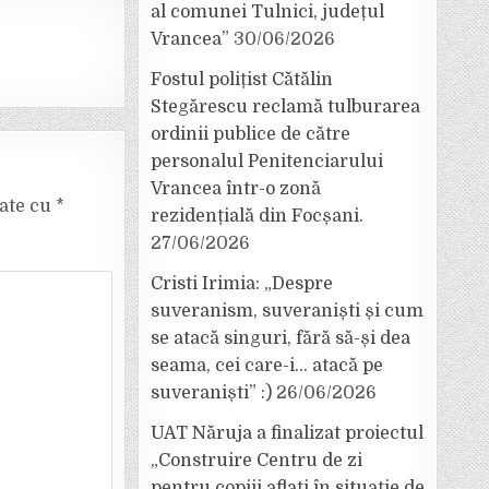
al comunei Tulnici, județul
Vrancea”
30/06/2026
Fostul polițist Cătălin
Stegărescu reclamă tulburarea
ordinii publice de către
personalul Penitenciarului
Vrancea într-o zonă
cate cu
*
rezidențială din Focșani.
27/06/2026
Cristi Irimia: „Despre
suveranism, suveraniști și cum
se atacă singuri, fără să-și dea
seama, cei care-i… atacă pe
suveraniști” :)
26/06/2026
UAT Năruja a finalizat proiectul
„Construire Centru de zi
pentru copiii aflați în situație de