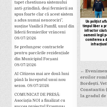
tapet chestiunea sistemului
anti-grindină, deși fermierii au
spus foarte clar că acest sistem
a adus numai nenorociri”,
Un polițist afl
timpul liber a p
susține Vasilică Pamfil, unul din
infractor căut
liderii fermierilor vrânceni
oamenii legii p
08/07/2026
comiterea a 
infracțiuni
Se prelungesc contractele
pentru parcările rezidențiale
din Municipiul Focșani
08/07/2026
Navigar
← Evenimen
AI Citizens mai are două luni
în
eroilor româ
până la începutul unui nou
articole
Bordești. V
sezon.
08/07/2026
Constantin (
COMUNICAT DE PRESĂ:
la gradul de
Asociația NOI a finalizat cu
succes proiectul Erasmus+