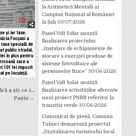
la Aritmetică Mentală și
Campion Național al României
la Șah
03/07/2026
xe și iar taxe.
Panel Volt Solar anunță
măria Focșani a
finalizarea proiectului
 taxa specială de
„Instalare de echipamente de
at public stradal.
lei în plus pentru
stocare a energiei produse de
ersoană care a
sisteme fotovoltaice ale
at 101 lei impozit
persoanelor fizice”
30/06/2026
al pe locuință.
Panel Volt Solar anunță
finalizarea activităților aferente
ră a ști ce-i…
unui proiect PNRR referitor la
Paște →
tranziția verde
30/06/2026
Comunicat de presă. Comuna
Tulnici demarează proiectul
„Digitalizarea turismului local