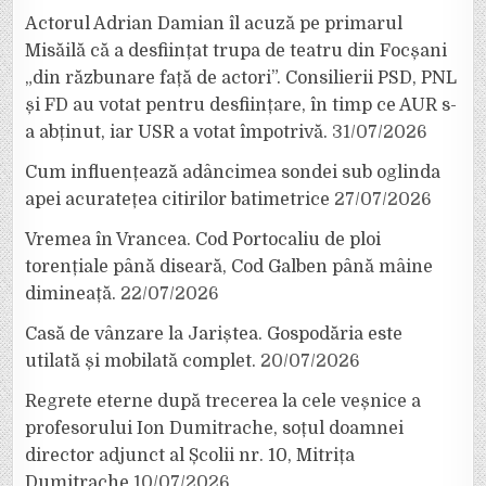
Actorul Adrian Damian îl acuză pe primarul
Misăilă că a desființat trupa de teatru din Focșani
„din răzbunare față de actori”. Consilierii PSD, PNL
și FD au votat pentru desființare, în timp ce AUR s-
a abținut, iar USR a votat împotrivă.
31/07/2026
Cum influențează adâncimea sondei sub oglinda
apei acuratețea citirilor batimetrice
27/07/2026
Vremea în Vrancea. Cod Portocaliu de ploi
torențiale până diseară, Cod Galben până mâine
dimineață.
22/07/2026
Casă de vânzare la Jariștea. Gospodăria este
utilată și mobilată complet.
20/07/2026
Regrete eterne după trecerea la cele veșnice a
profesorului Ion Dumitrache, soțul doamnei
director adjunct al Școlii nr. 10, Mitrița
Dumitrache
10/07/2026