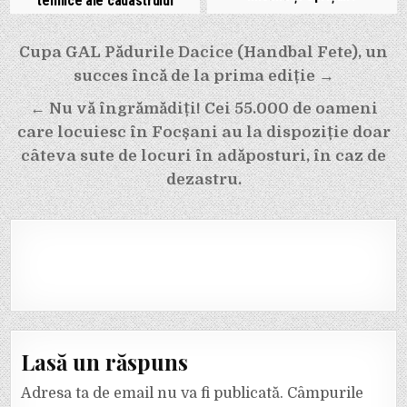
tehnice ale cadastrului
Navigare
Cupa GAL Pădurile Dacice (Handbal Fete), un
în
succes încă de la prima ediție →
articole
← Nu vă îngrămădiți! Cei 55.000 de oameni
care locuiesc în Focșani au la dispoziție doar
câteva sute de locuri în adăposturi, în caz de
dezastru.
Lasă un răspuns
Adresa ta de email nu va fi publicată.
Câmpurile