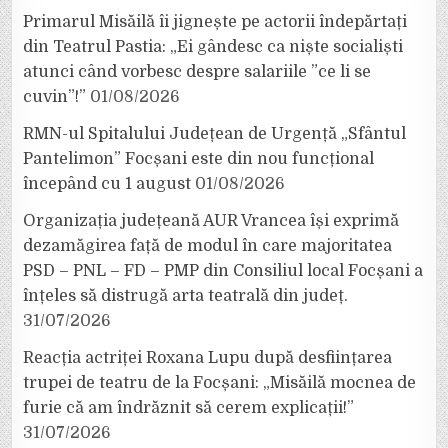
Primarul Misăilă îi jignește pe actorii îndepărtați
din Teatrul Pastia: „Ei gândesc ca niște socialiști
atunci când vorbesc despre salariile ”ce li se
cuvin”!”
01/08/2026
RMN-ul Spitalului Județean de Urgență „Sfântul
Pantelimon” Focșani este din nou funcțional
începând cu 1 august
01/08/2026
Organizația județeană AUR Vrancea își exprimă
dezamăgirea față de modul în care majoritatea
PSD – PNL – FD – PMP din Consiliul local Focșani a
înțeles să distrugă arta teatrală din județ.
31/07/2026
Reacția actriței Roxana Lupu după desființarea
trupei de teatru de la Focșani: „Misăilă mocnea de
furie că am îndrăznit să cerem explicații!”
31/07/2026