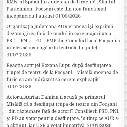
RMN-ul Spitalului Județean de Urgență „Sfântul
Pantelimon” Focșani este din nou funcțional
începând cu 1 august
01/08/2026
Organizația județeană AUR Vrancea își exprimă
dezamăgirea față de modul în care majoritatea
PSD – PNL – FD – PMP din Consiliul local Focșani a
înțeles să distrugă arta teatrală din județ.
31/07/2026
Reacția actriței Roxana Lupu după desființarea
trupei de teatru de la Focșani: „Misăilă mocnea de
furie că am îndrăznit să cerem explicații!”
31/07/2026
Actorul Adrian Damian îl acuză pe primarul
Misăilă că a desființat trupa de teatru din Focșani
„din răzbunare față de actori”. Consilierii PSD, PNL
și FD au votat pentru desființare, în timp ce AUR s-
a abținut, iar USR a votat împotrivă.
31/07/2026