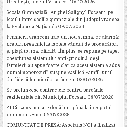
Urechești, județul Vrancea”
10/07/2026
Școala Gimnazială „Anghel Saligny” Focșani, pe
locul I între școlile gimnaziale din județul Vrancea
la Evaluarea Națională
09/07/2026
Fermierii vrânceni trag un nou semnal de alarmă:
prețuri prea mici la laptele vândut de producători
și piață tot mai dificilă. „În plus, se repune pe tapet
chestiunea sistemului anti-grindină, deși
fermierii au spus foarte clar că acest sistem a adus
numai nenorociri”, susține Vasilică Pamfil, unul
din liderii fermierilor vrânceni
08/07/2026
Se prelungesc contractele pentru parcările
rezidențiale din Municipiul Focșani
08/07/2026
AI Citizens mai are două luni până la începutul
unui nou sezon.
08/07/2026
COMUNICAT DE PRESĂ: Asociația NOI a finalizat