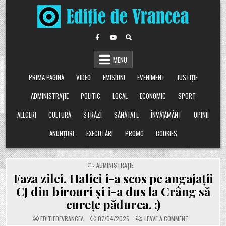
Skip
to
content
MENU
PRIMA PAGINĂ
VIDEO
EMISIUNI
EVENIMENT
JUSTIȚIE
ADMINISTRAȚIE
POLITIC
LOCAL
ECONOMIC
SPORT
ALEGERI
CULTURĂ
STRĂZI
SĂNĂTATE
ÎNVĂȚĂMÂNT
OPINII
ANUNȚURI
EXECUTĂRI
PROMO
COOKIES
POSTED
ADMINISTRAȚIE
IN
Faza zilei. Halici i-a scos pe angajații
CJ din birouri și i-a dus la Crâng să
curețe pădurea. :)
ON
EDITIEDEVRANCEA
07/04/2025
LEAVE A COMMENT
FAZA