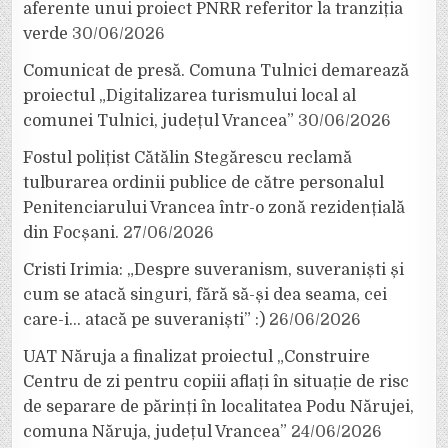
aferente unui proiect PNRR referitor la tranziția
verde
30/06/2026
Comunicat de presă. Comuna Tulnici demarează
proiectul „Digitalizarea turismului local al
comunei Tulnici, județul Vrancea”
30/06/2026
Fostul polițist Cătălin Stegărescu reclamă
tulburarea ordinii publice de către personalul
Penitenciarului Vrancea într-o zonă rezidențială
din Focșani.
27/06/2026
Cristi Irimia: „Despre suveranism, suveraniști și
cum se atacă singuri, fără să-și dea seama, cei
care-i… atacă pe suveraniști” :)
26/06/2026
UAT Năruja a finalizat proiectul „Construire
Centru de zi pentru copiii aflați în situație de risc
de separare de părinți în localitatea Podu Nărujei,
comuna Năruja, județul Vrancea”
24/06/2026