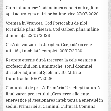
Cum influențează adâncimea sondei sub oglinda
apei acuratețea citirilor batimetrice
27/07/2026
Vremea în Vrancea. Cod Portocaliu de ploi
torențiale până diseară, Cod Galben până mâine
dimineață.
22/07/2026
Casă de vânzare la Jariștea. Gospodăria este
utilată și mobilată complet.
20/07/2026
Regrete eterne după trecerea la cele veșnice a
profesorului Ion Dumitrache, soțul doamnei
director adjunct al Școlii nr. 10, Mitrița
Dumitrache
10/07/2026
Comunicat de presă. Primăria Urechești anunță
finalizarea proiectului „Creșterea eficienței
energetice și gestionarea inteligentă a energiei în
sediul Primăriei și Căminul Cultural, Comuna