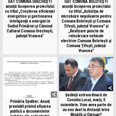
UAT COMUNA URECHEȘTI
UAT COMUNA BOLOTEȘTI
anunță începerea proiectului
anunță începerea proiectului
cu titlul „Creșterea eficienței
cu titlul „Achiziția de
energetice și gestionarea
microbuze nepoluante pentru
inteligență a energiei în
Comuna Bolotești și Comuna
Sediul Primăriei și Căminul
Țifești, județul Vrancea” și
Cultural Comuna Urechești,
„Realizare puncte de
județul Vrancea”
reîncărcare vehicule
electrice Comuna Bolotești și
Comuna Țifești, județul
Vrancea”
Ședință extraordinară de
Consiliu Local, marți, 5
Primăria Spulber: Anunț
noiembrie. Vom avea parte de
prealabil privind afișarea
un nou duel la distanță între
publică a documentelor
Misăilă și Oprișan?