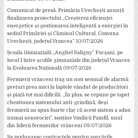
Comunicat de presă. Primăria Urechești anunță
finalizarea proiectului „Creșterea eficienței
energetice și gestionarea inteligentă a energiei în
sediul Primăriei și Căminul Cultural, Comuna
Urechești, județul Vrancea”
10/07/2026
Școala Gimnazială „Anghel Saligny” Focșani, pe
locul I între școlile gimnaziale din județul Vrancea
la Evaluarea Națională
09/07/2026
Fermierii vrânceni trag un nou semnal de alarmă:
prețuri prea mici la laptele vândut de producători
și piață tot mai dificilă. „În plus, se repune pe tapet
chestiunea sistemului anti-grindină, deși
fermierii au spus foarte clar că acest sistem a adus
numai nenorociri”, susține Vasilică Pamfil, unul
din liderii fermierilor vrânceni
08/07/2026
Se prelungesc contractele pentru parcările