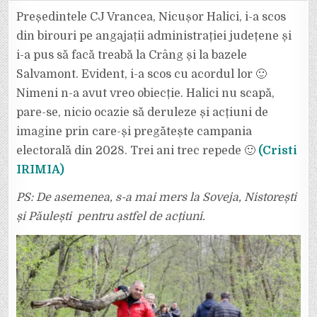
ZILEI.
HALICI
Președintele CJ Vrancea, Nicușor Halici, i-a scos
I-
A
din birouri pe angajații administrației județene și
SCOS
PE
i-a pus să facă treabă la Crâng și la bazele
ANGAJAȚII
CJ
Salvamont. Evident, i-a scos cu acordul lor 🙂
DIN
BIROURI
ȘI
Nimeni n-a avut vreo obiecție. Halici nu scapă,
I-
A
pare-se, nicio ocazie să deruleze și acțiuni de
DUS
LA
imagine prin care-și pregătește campania
CRÂNG
SĂ
electorală din 2028. Trei ani trec repede 🙂
(Cristi
CUREȚE
PĂDUREA.
:)
IRIMIA)
PS: De asemenea, s-a mai mers la Soveja, Nistorești
și Păulești pentru astfel de acțiuni.