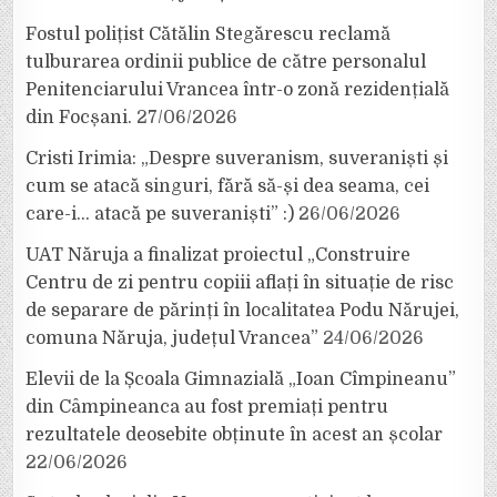
Fostul polițist Cătălin Stegărescu reclamă
tulburarea ordinii publice de către personalul
Penitenciarului Vrancea într-o zonă rezidențială
din Focșani.
27/06/2026
Cristi Irimia: „Despre suveranism, suveraniști și
cum se atacă singuri, fără să-și dea seama, cei
care-i… atacă pe suveraniști” :)
26/06/2026
UAT Năruja a finalizat proiectul „Construire
Centru de zi pentru copiii aflați în situație de risc
de separare de părinți în localitatea Podu Nărujei,
comuna Năruja, județul Vrancea”
24/06/2026
Elevii de la Școala Gimnazială „Ioan Cîmpineanu”
din Câmpineanca au fost premiați pentru
rezultatele deosebite obținute în acest an școlar
22/06/2026