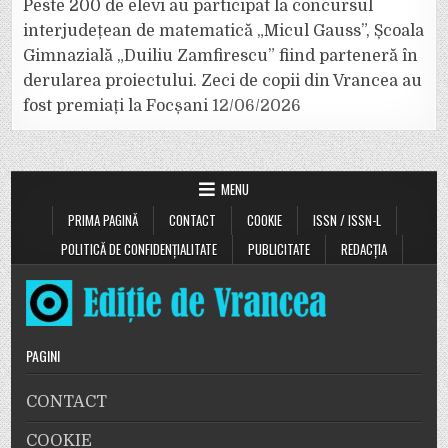
Peste 200 de elevi au participat la concursul
interjudețean de matematică „Micul Gauss”, Școala
Gimnazială „Duiliu Zamfirescu” fiind parteneră în
derularea proiectului. Zeci de copii din Vrancea au
fost premiați la Focșani
12/06/2026
MENU
PRIMA PAGINĂ
CONTACT
COOKIE
ISSN / ISSN-L
POLITICĂ DE CONFIDENȚIALITATE
PUBLICITATE
REDACȚIA
PAGINI
CONTACT
COOKIE