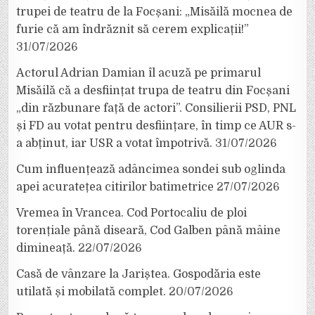
trupei de teatru de la Focșani: „Misăilă mocnea de
furie că am îndrăznit să cerem explicații!”
31/07/2026
Actorul Adrian Damian îl acuză pe primarul
Misăilă că a desființat trupa de teatru din Focșani
„din răzbunare față de actori”. Consilierii PSD, PNL
și FD au votat pentru desființare, în timp ce AUR s-
a abținut, iar USR a votat împotrivă.
31/07/2026
Cum influențează adâncimea sondei sub oglinda
apei acuratețea citirilor batimetrice
27/07/2026
Vremea în Vrancea. Cod Portocaliu de ploi
torențiale până diseară, Cod Galben până mâine
dimineață.
22/07/2026
Casă de vânzare la Jariștea. Gospodăria este
utilată și mobilată complet.
20/07/2026