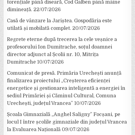
torențiale până diseară, Cod Galben până mâine
dimineață.
22/07/2026
Casă de vânzare la Jariștea. Gospodăria este
utilată și mobilată complet.
20/07/2026
Regrete eterne după trecerea la cele veșnice a
profesorului Ion Dumitrache, soțul doamnei
director adjunct al Școlii nr. 10, Mitrița
Dumitrache
10/07/2026
Comunicat de presă. Primăria Urechești anunță
finalizarea proiectului „Creșterea eficienței
energetice și gestionarea inteligentă a energiei în
sediul Primăriei și Căminul Cultural, Comuna
Urechești, județul Vrancea”
10/07/2026
Școala Gimnazială „Anghel Saligny” Focșani, pe
locul I între școlile gimnaziale din județul Vrancea
la Evaluarea Națională
09/07/2026