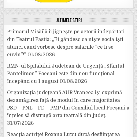
ULTIMELE ȘTIRI
Primarul Misăilă îi jignește pe actorii îndepărtați
din Teatrul Pastia: „Ei gândesc ca niște socialiști
atunci când vorbesc despre salariile ”ce li se
cuvin”!”
01/08/2026
RMN-ul Spitalului Județean de Urgență „Sfântul
Pantelimon” Focșani este din nou funcțional
începând cu 1 august
01/08/2026
Organizația județeană AUR Vrancea își exprimă
dezamăgirea față de modul în care majoritatea
PSD – PNL – FD – PMP din Consiliul local Focșani a
înțeles să distrugă arta teatrală din județ.
31/07/2026
Reacția actriței Roxana Lupu după desființarea