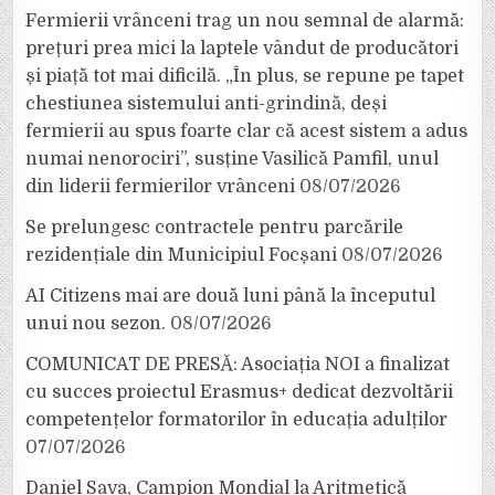
Fermierii vrânceni trag un nou semnal de alarmă:
prețuri prea mici la laptele vândut de producători
și piață tot mai dificilă. „În plus, se repune pe tapet
chestiunea sistemului anti-grindină, deși
fermierii au spus foarte clar că acest sistem a adus
numai nenorociri”, susține Vasilică Pamfil, unul
din liderii fermierilor vrânceni
08/07/2026
Se prelungesc contractele pentru parcările
rezidențiale din Municipiul Focșani
08/07/2026
AI Citizens mai are două luni până la începutul
unui nou sezon.
08/07/2026
COMUNICAT DE PRESĂ: Asociația NOI a finalizat
cu succes proiectul Erasmus+ dedicat dezvoltării
competențelor formatorilor în educația adulților
07/07/2026
Daniel Sava, Campion Mondial la Aritmetică