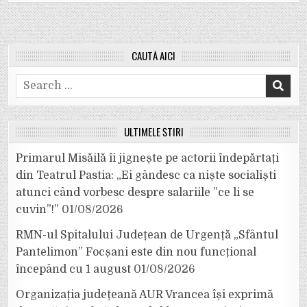
CAUTĂ AICI
Search
for:
ULTIMELE ȘTIRI
Primarul Misăilă îi jignește pe actorii îndepărtați
din Teatrul Pastia: „Ei gândesc ca niște socialiști
atunci când vorbesc despre salariile ”ce li se
cuvin”!”
01/08/2026
RMN-ul Spitalului Județean de Urgență „Sfântul
Pantelimon” Focșani este din nou funcțional
începând cu 1 august
01/08/2026
Organizația județeană AUR Vrancea își exprimă