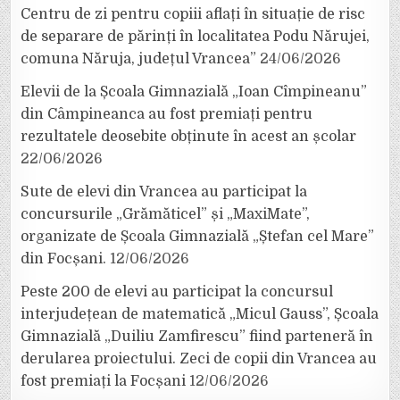
Centru de zi pentru copiii aflați în situație de risc
de separare de părinți în localitatea Podu Nărujei,
comuna Năruja, județul Vrancea”
24/06/2026
Elevii de la Școala Gimnazială „Ioan Cîmpineanu”
din Câmpineanca au fost premiați pentru
rezultatele deosebite obținute în acest an școlar
22/06/2026
Sute de elevi din Vrancea au participat la
concursurile „Grămăticel” și „MaxiMate”,
organizate de Școala Gimnazială „Ștefan cel Mare”
din Focșani.
12/06/2026
Peste 200 de elevi au participat la concursul
interjudețean de matematică „Micul Gauss”, Școala
Gimnazială „Duiliu Zamfirescu” fiind parteneră în
derularea proiectului. Zeci de copii din Vrancea au
fost premiați la Focșani
12/06/2026