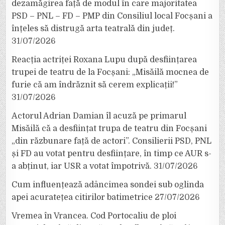
dezamăgirea față de modul în care majoritatea
PSD – PNL – FD – PMP din Consiliul local Focșani a
înțeles să distrugă arta teatrală din județ.
31/07/2026
Reacția actriței Roxana Lupu după desființarea
trupei de teatru de la Focșani: „Misăilă mocnea de
furie că am îndrăznit să cerem explicații!”
31/07/2026
Actorul Adrian Damian îl acuză pe primarul
Misăilă că a desființat trupa de teatru din Focșani
„din răzbunare față de actori”. Consilierii PSD, PNL
și FD au votat pentru desființare, în timp ce AUR s-
a abținut, iar USR a votat împotrivă.
31/07/2026
Cum influențează adâncimea sondei sub oglinda
apei acuratețea citirilor batimetrice
27/07/2026
Vremea în Vrancea. Cod Portocaliu de ploi