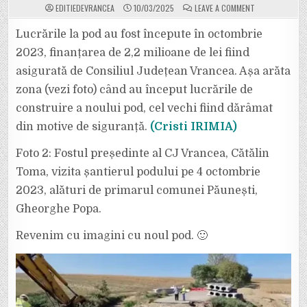
ON
EDITIEDEVRANCEA
10/03/2025
LEAVE A COMMENT
S-
A
FINALIZAT
Lucrările la pod au fost începute în octombrie
NOUL
POD
2023, finanțarea de 2,2 milioane de lei fiind
DE
PE
asigurată de Consiliul Județean Vrancea. Așa arăta
DJ
205
zona (vezi foto) când au început lucrările de
H,
PE
TRONSONUL
construire a noului pod, cel vechi fiind dărâmat
DINTRE
DOMNEȘTI
din motive de siguranță.
(Cristi IRIMIA)
ȘI
PĂUNEȘTI.
ZILELE
Foto 2: Fostul președinte al CJ Vrancea, Cătălin
ACESTEA
VA
Toma, vizita șantierul podului pe 4 octombrie
FI
FĂCUTĂ
RECEPȚIA.
2023, alături de primarul comunei Păunești,
Gheorghe Popa.
Revenim cu imagini cu noul pod. 🙂