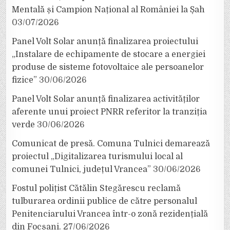
Mentală și Campion Național al României la Șah
03/07/2026
Panel Volt Solar anunță finalizarea proiectului
„Instalare de echipamente de stocare a energiei
produse de sisteme fotovoltaice ale persoanelor
fizice”
30/06/2026
Panel Volt Solar anunță finalizarea activităților
aferente unui proiect PNRR referitor la tranziția
verde
30/06/2026
Comunicat de presă. Comuna Tulnici demarează
proiectul „Digitalizarea turismului local al
comunei Tulnici, județul Vrancea”
30/06/2026
Fostul polițist Cătălin Stegărescu reclamă
tulburarea ordinii publice de către personalul
Penitenciarului Vrancea într-o zonă rezidențială
din Focșani.
27/06/2026