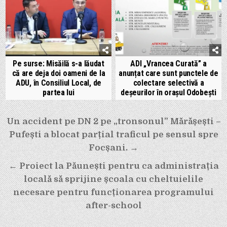
Pe surse: Misăilă s-a lăudat
ADI „Vrancea Curată” a
că are deja doi oameni de la
anunțat care sunt punctele de
ADU, în Consiliul Local, de
colectare selectivă a
partea lui
deșeurilor în orașul Odobești
Navigare
Un accident pe DN 2 pe „tronsonul” Mărășești –
în
Pufești a blocat parțial traficul pe sensul spre
articole
Focșani. →
← Proiect la Păunești pentru ca administrația
locală să sprijine școala cu cheltuielile
necesare pentru funcționarea programului
after-school