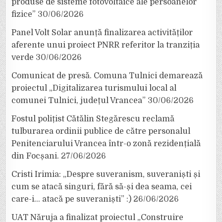
produse de sisteme fotovoltaice ale persoanelor
fizice”
30/06/2026
Panel Volt Solar anunță finalizarea activităților
aferente unui proiect PNRR referitor la tranziția
verde
30/06/2026
Comunicat de presă. Comuna Tulnici demarează
proiectul „Digitalizarea turismului local al
comunei Tulnici, județul Vrancea”
30/06/2026
Fostul polițist Cătălin Stegărescu reclamă
tulburarea ordinii publice de către personalul
Penitenciarului Vrancea într-o zonă rezidențială
din Focșani.
27/06/2026
Cristi Irimia: „Despre suveranism, suveraniști și
cum se atacă singuri, fără să-și dea seama, cei
care-i… atacă pe suveraniști” :)
26/06/2026
UAT Năruja a finalizat proiectul „Construire