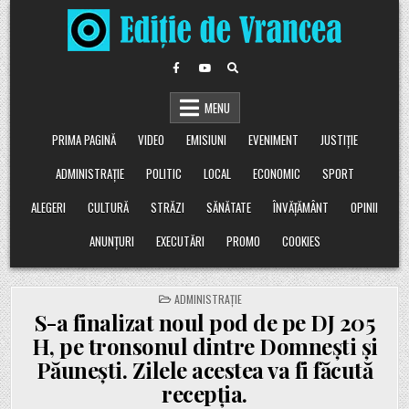
Skip
to
content
MENU
PRIMA PAGINĂ
VIDEO
EMISIUNI
EVENIMENT
JUSTIȚIE
ADMINISTRAȚIE
POLITIC
LOCAL
ECONOMIC
SPORT
ALEGERI
CULTURĂ
STRĂZI
SĂNĂTATE
ÎNVĂȚĂMÂNT
OPINII
ANUNȚURI
EXECUTĂRI
PROMO
COOKIES
POSTED
ADMINISTRAȚIE
IN
S-a finalizat noul pod de pe DJ 205
H, pe tronsonul dintre Domnești și
Păunești. Zilele acestea va fi făcută
recepția.