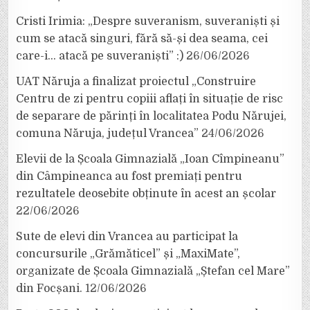
Cristi Irimia: „Despre suveranism, suveraniști și
cum se atacă singuri, fără să-și dea seama, cei
care-i… atacă pe suveraniști” :)
26/06/2026
UAT Năruja a finalizat proiectul „Construire
Centru de zi pentru copiii aflați în situație de risc
de separare de părinți în localitatea Podu Nărujei,
comuna Năruja, județul Vrancea”
24/06/2026
Elevii de la Școala Gimnazială „Ioan Cîmpineanu”
din Câmpineanca au fost premiați pentru
rezultatele deosebite obținute în acest an școlar
22/06/2026
Sute de elevi din Vrancea au participat la
concursurile „Grămăticel” și „MaxiMate”,
organizate de Școala Gimnazială „Ștefan cel Mare”
din Focșani.
12/06/2026