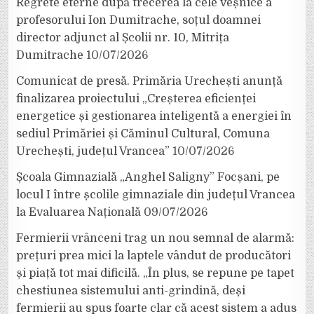
Regrete eterne după trecerea la cele veșnice a
profesorului Ion Dumitrache, soțul doamnei
director adjunct al Școlii nr. 10, Mitrița
Dumitrache
10/07/2026
Comunicat de presă. Primăria Urechești anunță
finalizarea proiectului „Creșterea eficienței
energetice și gestionarea inteligentă a energiei în
sediul Primăriei și Căminul Cultural, Comuna
Urechești, județul Vrancea”
10/07/2026
Școala Gimnazială „Anghel Saligny” Focșani, pe
locul I între școlile gimnaziale din județul Vrancea
la Evaluarea Națională
09/07/2026
Fermierii vrânceni trag un nou semnal de alarmă:
prețuri prea mici la laptele vândut de producători
și piață tot mai dificilă. „În plus, se repune pe tapet
chestiunea sistemului anti-grindină, deși
fermierii au spus foarte clar că acest sistem a adus