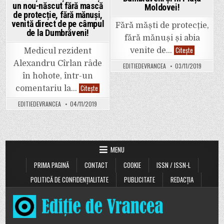
delegație
un nou-născut fără mască
Moldovei!
PSD
de protecție, fără mănuși,
și
venită direct de pe câmpul
pentru
Fără măști de protecție,
conducerea
de la Dumbrăveni!
Spitalului”
fără mănuși și abia
ÎNFIORĂTOR!
Citește
venite de…
Medicul rezident
Bebelușii
de
Alexandru Cîrlan râde
EDITIEDEVRANCEA
03/11/2019
la
Spitalul
în hohote, într-un
Județean
Medicul
Citește
Focșani,
comentariu la…
rezident
puși
Alexandru
în
EDITIEDEVRANCEA
04/11/2019
Cîrlan
pericol
se
de
amuză
Ministrul
pe
Sănătății,
baza
Sorina
știrii
Pintea,
cu
și
MENU
ministrul
candidatul
Sănătății
PSD
PRIMA PAGINĂ
CONTACT
COOKIE
ISSN / ISSN-L
care
la
ține
prezidențial
în
Viorica
POLITICĂ DE CONFIDENȚIALITATE
PUBLICITATE
REDACȚIA
brațe
Dăncilă!
un
I-
nou-
au
născut
luat
fără
în
mască
brațe
de