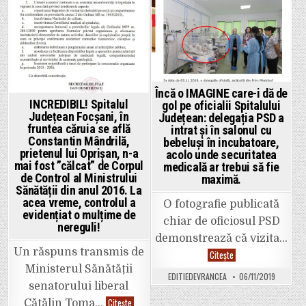
Încă o IMAGINE care-i dă de
INCREDIBIL! Spitalul
gol pe oficialii Spitalului
Județean Focșani, în
Județean: delegația PSD a
fruntea căruia se află
intrat și în salonul cu
Constantin Mândrilă,
bebeluși în incubatoare,
prietenul lui Oprișan, n-a
acolo unde securitatea
mai fost ”călcat” de Corpul
medicală ar trebui să fie
de Control al Ministrului
maximă.
Sănătății din anul 2016. La
acea vreme, controlul a
O fotografie publicată
evidențiat o mulțime de
chiar de oficiosul PSD
nereguli!
demonstrează că vizita…
Un răspuns transmis de
Încă
Citește
o
Ministerul Sănătății
IMAGINE
EDITIEDEVRANCEA
06/11/2019
care-
senatorului liberal
i
dă
INCREDIBIL!
Citește
Cătălin Toma…