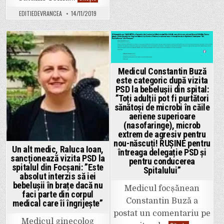
de
Spitalul
gol
Județean
pe
EDITIEDEVRANCEA
14/11/2019
Focșani,
oficialii
în
Spitalului
fruntea
Județean:
căruia
delegația
se
PSD
află
Posted
Posted
a
Constantin
intrat
Mândrilă,
in
in
și
prietenul
Medicul Constantin Buză
în
lui
salonul
este categoric după vizita
Oprișan,
cu
n-
PSD la bebelușii din spital:
bebeluși
a
”Toți adulții pot fi purtători
în
mai
incubatoare,
sănătoși de microbi în căile
fost
acolo
”călcat”
aeriene superioare
unde
de
securitatea
(nasofaringe), microb
Corpul
medicală
de
extrem de agresiv pentru
ar
Control
nou-născuți! RUȘINE pentru
trebui
al
Un alt medic, Raluca Ioan,
să
întreaga delegație PSD și
Ministrului
fie
sancționează vizita PSD la
Sănătății
pentru conducerea
maximă.
din
spitalul din Focșani: ”Este
Spitalului”
anul
absolut interzis să iei
2016.
bebelușii în brațe dacă nu
La
Medicul focșănean
acea
faci parte din corpul
vreme,
Constantin Buză a
medical care îi îngrijește”
controlul
a
postat un comentariu pe
evidențiat
Medicul ginecolog