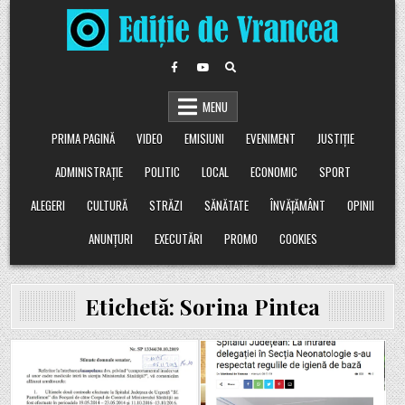
Skip
to
content
MENU
PRIMA PAGINĂ
VIDEO
EMISIUNI
EVENIMENT
JUSTIȚIE
ADMINISTRAȚIE
POLITIC
LOCAL
ECONOMIC
SPORT
ALEGERI
CULTURĂ
STRĂZI
SĂNĂTATE
ÎNVĂȚĂMÂNT
OPINII
ANUNȚURI
EXECUTĂRI
PROMO
COOKIES
Etichetă:
Sorina Pintea
Posted
Posted
in
in