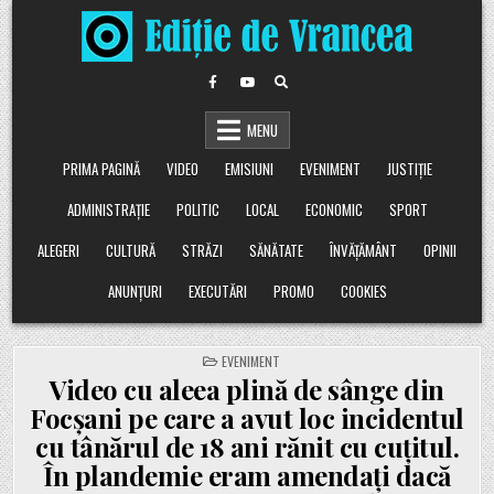
Skip
to
content
MENU
PRIMA PAGINĂ
VIDEO
EMISIUNI
EVENIMENT
JUSTIȚIE
ADMINISTRAȚIE
POLITIC
LOCAL
ECONOMIC
SPORT
ALEGERI
CULTURĂ
STRĂZI
SĂNĂTATE
ÎNVĂȚĂMÂNT
OPINII
ANUNȚURI
EXECUTĂRI
PROMO
COOKIES
POSTED
EVENIMENT
IN
Video cu aleea plină de sânge din
Focșani pe care a avut loc incidentul
cu tânărul de 18 ani rănit cu cuțitul.
În plandemie eram amendați dacă