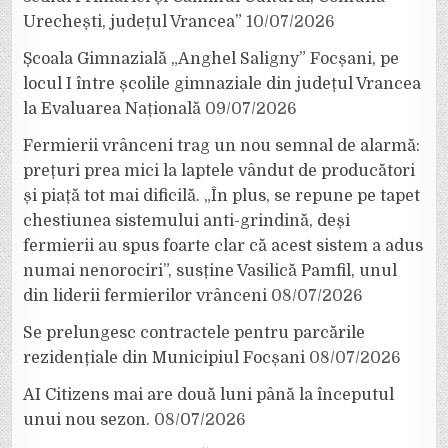
Urechești, județul Vrancea”
10/07/2026
Școala Gimnazială „Anghel Saligny” Focșani, pe
locul I între școlile gimnaziale din județul Vrancea
la Evaluarea Națională
09/07/2026
Fermierii vrânceni trag un nou semnal de alarmă:
prețuri prea mici la laptele vândut de producători
și piață tot mai dificilă. „În plus, se repune pe tapet
chestiunea sistemului anti-grindină, deși
fermierii au spus foarte clar că acest sistem a adus
numai nenorociri”, susține Vasilică Pamfil, unul
din liderii fermierilor vrânceni
08/07/2026
Se prelungesc contractele pentru parcările
rezidențiale din Municipiul Focșani
08/07/2026
AI Citizens mai are două luni până la începutul
unui nou sezon.
08/07/2026