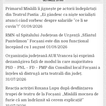
Primarul Misăilă îi jignește pe actorii îndepărtați
din Teatrul Pastia: „Ei gândesc ca niște socialiști
atunci când vorbesc despre salariile ”ce li se
cuvin”!”
01/08/2026
RMN-ul Spitalului Județean de Urgență „Sfântul
Pantelimon” Focșani este din nou funcțional
începând cu 1 august
01/08/2026
Organizația județeană AUR Vrancea își exprimă
dezamăgirea față de modul în care majoritatea
PSD – PNL – FD – PMP din Consiliul local Focșani a
înțeles să distrugă arta teatrală din județ.
31/07/2026
Reacția actriței Roxana Lupu după desființarea
trupei de teatru de la Focșani: „Misăilă mocnea de
furie că am îndrăznit să cerem explicații!”