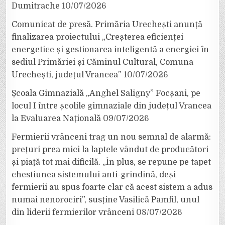
Dumitrache
10/07/2026
Comunicat de presă. Primăria Urechești anunță
finalizarea proiectului „Creșterea eficienței
energetice și gestionarea inteligentă a energiei în
sediul Primăriei și Căminul Cultural, Comuna
Urechești, județul Vrancea”
10/07/2026
Școala Gimnazială „Anghel Saligny” Focșani, pe
locul I între școlile gimnaziale din județul Vrancea
la Evaluarea Națională
09/07/2026
Fermierii vrânceni trag un nou semnal de alarmă:
prețuri prea mici la laptele vândut de producători
și piață tot mai dificilă. „În plus, se repune pe tapet
chestiunea sistemului anti-grindină, deși
fermierii au spus foarte clar că acest sistem a adus
numai nenorociri”, susține Vasilică Pamfil, unul
din liderii fermierilor vrânceni
08/07/2026