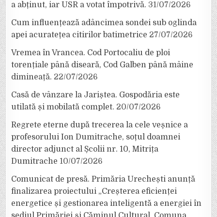
a abținut, iar USR a votat împotrivă.
31/07/2026
Cum influențează adâncimea sondei sub oglinda
apei acuratețea citirilor batimetrice
27/07/2026
Vremea în Vrancea. Cod Portocaliu de ploi
torențiale până diseară, Cod Galben până mâine
dimineață.
22/07/2026
Casă de vânzare la Jariștea. Gospodăria este
utilată și mobilată complet.
20/07/2026
Regrete eterne după trecerea la cele veșnice a
profesorului Ion Dumitrache, soțul doamnei
director adjunct al Școlii nr. 10, Mitrița
Dumitrache
10/07/2026
Comunicat de presă. Primăria Urechești anunță
finalizarea proiectului „Creșterea eficienței
energetice și gestionarea inteligentă a energiei în
sediul Primăriei și Căminul Cultural, Comuna