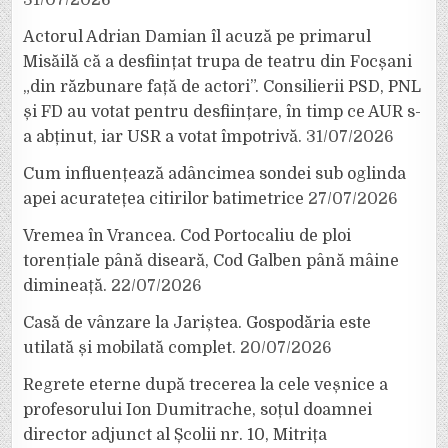
31/07/2026
Actorul Adrian Damian îl acuză pe primarul
Misăilă că a desființat trupa de teatru din Focșani
„din răzbunare față de actori”. Consilierii PSD, PNL
și FD au votat pentru desființare, în timp ce AUR s-
a abținut, iar USR a votat împotrivă.
31/07/2026
Cum influențează adâncimea sondei sub oglinda
apei acuratețea citirilor batimetrice
27/07/2026
Vremea în Vrancea. Cod Portocaliu de ploi
torențiale până diseară, Cod Galben până mâine
dimineață.
22/07/2026
Casă de vânzare la Jariștea. Gospodăria este
utilată și mobilată complet.
20/07/2026
Regrete eterne după trecerea la cele veșnice a
profesorului Ion Dumitrache, soțul doamnei
director adjunct al Școlii nr. 10, Mitrița