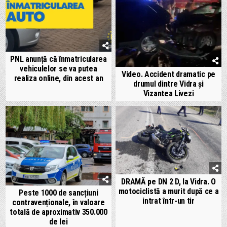
PNL anunță că înmatricularea
vehiculelor se va putea
Video. Accident dramatic pe
realiza online, din acest an
drumul dintre Vidra și
Vizantea Livezi
DRAMĂ pe DN 2 D, la Vidra. O
motociclistă a murit după ce a
Peste 1000 de sancțiuni
intrat într-un tir
contravenționale, în valoare
totală de aproximativ 350.000
de lei