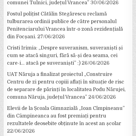
comunei Tulnici, județul Vrancea”
30/06/2026
Fostul polițist Cătălin Stegărescu reclamă
tulburarea ordinii publice de către personalul
Penitenciarului Vrancea într-o zonă rezidențială
din Focșani.
27/06/2026
Cristi Irimia: „Despre suveranism, suveraniști și
cum se atacă singuri, fără să-și dea seama, cei
care-i… atacă pe suveraniști” :)
26/06/2026
UAT Năruja a finalizat proiectul „Construire
Centru de zi pentru copiii aflați în situație de risc
de separare de părinți în localitatea Podu Nărujei,
comuna Năruja, județul Vrancea”
24/06/2026
Elevii de la Școala Gimnazială „Ioan Cîmpineanu”
din Câmpineanca au fost premiați pentru
rezultatele deosebite obținute în acest an școlar
22/06/2026