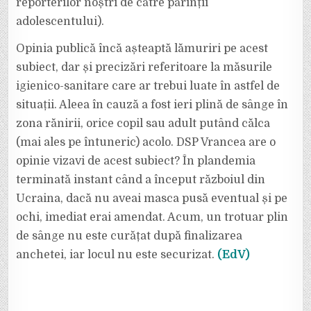
MAI
reporterilor noștri de către părinții
JOS
CU
adolescentului).
1
MILIMETRU.
ACUM
Opinia publică încă așteaptă lămuriri pe acest
NU
SE
subiect, dar și precizări referitoare la măsurile
MAI
IAU
MĂSURI
igienico-sanitare care ar trebui luate în astfel de
IGIENICO-
SANITARE?
situații. Aleea în cauză a fost ieri plină de sânge în
zona rănirii, orice copil sau adult putând călca
(mai ales pe întuneric) acolo. DSP Vrancea are o
opinie vizavi de acest subiect? În plandemia
terminată instant când a început războiul din
Ucraina, dacă nu aveai masca pusă eventual și pe
ochi, imediat erai amendat. Acum, un trotuar plin
de sânge nu este curățat după finalizarea
anchetei, iar locul nu este securizat.
(EdV)