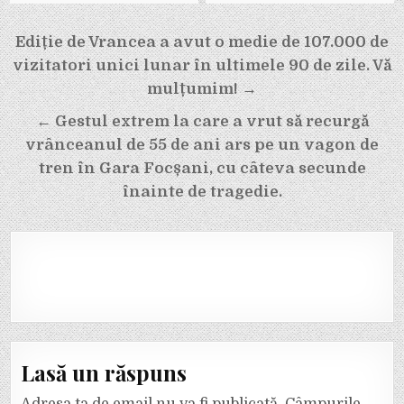
Navigare
Ediție de Vrancea a avut o medie de 107.000 de
în
vizitatori unici lunar în ultimele 90 de zile. Vă
articole
mulțumim! →
← Gestul extrem la care a vrut să recurgă
vrânceanul de 55 de ani ars pe un vagon de
tren în Gara Focșani, cu câteva secunde
înainte de tragedie.
Lasă un răspuns
Adresa ta de email nu va fi publicată.
Câmpurile