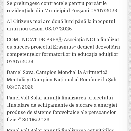
Se prelungesc contractele pentru parcările
rezidențiale din Municipiul Focșani
08/07/2026
AI Citizens mai are două luni până la începutul
unui nou sezon.
08/07/2026
COMUNICAT DE PRESĂ: Asociația NOI a finalizat
cu succes proiectul Erasmus+ dedicat dezvoltării
competențelor formatorilor în educația adulților
07/07/2026
Daniel Sava, Campion Mondial la Aritmetică
Mentală și Campion Național al României la Șah
03/07/2026
Panel Volt Solar anunță finalizarea proiectului
„Instalare de echipamente de stocare a energiei
produse de sisteme fotovoltaice ale persoanelor
fizice”
30/06/2026
Panel Volt Solar anunță finalizarea activităților