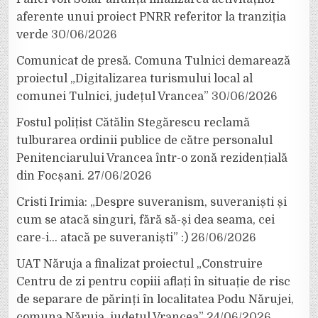
aferente unui proiect PNRR referitor la tranziția
verde
30/06/2026
Comunicat de presă. Comuna Tulnici demarează
proiectul „Digitalizarea turismului local al
comunei Tulnici, județul Vrancea”
30/06/2026
Fostul polițist Cătălin Stegărescu reclamă
tulburarea ordinii publice de către personalul
Penitenciarului Vrancea într-o zonă rezidențială
din Focșani.
27/06/2026
Cristi Irimia: „Despre suveranism, suveraniști și
cum se atacă singuri, fără să-și dea seama, cei
care-i… atacă pe suveraniști” :)
26/06/2026
UAT Năruja a finalizat proiectul „Construire
Centru de zi pentru copiii aflați în situație de risc
de separare de părinți în localitatea Podu Nărujei,
comuna Năruja, județul Vrancea”
24/06/2026