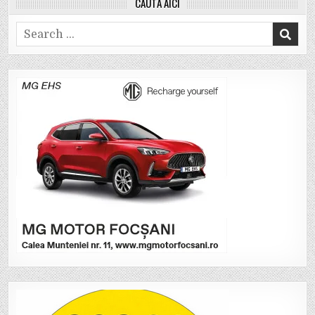
CAUTĂ AICI
Search
for: