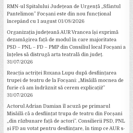
RMN-ul Spitalului Județean de Urgență „Sfântul
Pantelimon” Focșani este din nou funcțional
începând cu 1 august
01/08/2026
Organizația județeană AUR Vrancea își exprimă
dezamăgirea față de modul în care majoritatea
PSD – PNL – FD – PMP din Consiliul local Focșani a
înțeles să distrugă arta teatrală din județ.
31/07/2026
Reacția actriței Roxana Lupu după desființarea
trupei de teatru de la Focșani: „Misăilă mocnea de
furie că am îndrăznit să cerem explicații!”
31/07/2026
Actorul Adrian Damian îl acuză pe primarul
Misăilă că a desființat trupa de teatru din Focșani
„din răzbunare față de actori”. Consilierii PSD, PNL
și FD au votat pentru desființare, în timp ce AUR s-