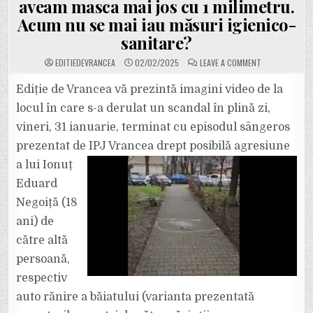
aveam masca mai jos cu 1 milimetru.
Acum nu se mai iau măsuri igienico-
sanitare?
ON
EDITIEDEVRANCEA
02/02/2025
LEAVE A COMMENT
VIDEO
CU
ALEEA
Ediție de Vrancea vă prezintă imagini video de la
PLINĂ
DE
locul în care s-a derulat un scandal în plină zi,
SÂNGE
DIN
vineri, 31 ianuarie, terminat cu episodul sângeros
FOCȘANI
PE
prezentat de IPJ Vrancea drept posibilă agresiune
CARE
A
AVUT
a
lui Ionuț
LOC
INCIDENTUL
Eduard
CU
TÂNĂRUL
Negoiță (18
DE
18
ani) de
ANI
RĂNIT
CU
către altă
CUȚITUL.
ÎN
persoană,
PLANDEMIE
ERAM
respectiv
AMENDAȚI
DACĂ
auto rănire a băiatului (varianta prezentată
AVEAM
MASCA