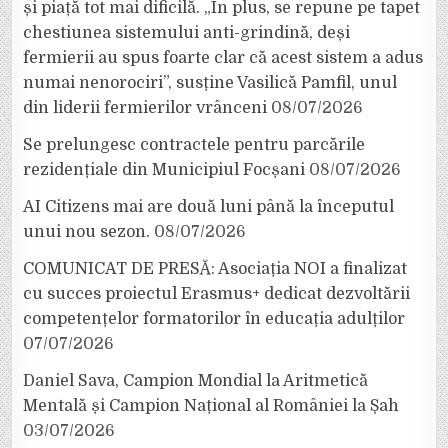
și piață tot mai dificilă. „În plus, se repune pe tapet
chestiunea sistemului anti-grindină, deși
fermierii au spus foarte clar că acest sistem a adus
numai nenorociri”, susține Vasilică Pamfil, unul
din liderii fermierilor vrânceni
08/07/2026
Se prelungesc contractele pentru parcările
rezidențiale din Municipiul Focșani
08/07/2026
AI Citizens mai are două luni până la începutul
unui nou sezon.
08/07/2026
COMUNICAT DE PRESĂ: Asociația NOI a finalizat
cu succes proiectul Erasmus+ dedicat dezvoltării
competențelor formatorilor în educația adulților
07/07/2026
Daniel Sava, Campion Mondial la Aritmetică
Mentală și Campion Național al României la Șah
03/07/2026