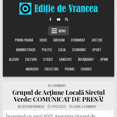
Skip
to
content
MENU
PRIMA PAGINĂ
VIDEO
EMISIUNI
EVENIMENT
JUSTIȚIE
ADMINISTRAȚIE
POLITIC
LOCAL
ECONOMIC
SPORT
ALEGERI
CULTURĂ
STRĂZI
SĂNĂTATE
ÎNVĂȚĂMÂNT
OPINII
ANUNȚURI
EXECUTĂRI
PROMO
COOKIES
POSTED
EVENIMENT
IN
Grupul de Acțiune Locală Siretul
Verde: COMUNICAT DE PRESĂ!
ON
EDITIEDEVRANCEA
21/12/2021
LEAVE A COMMENT
GRUPUL
DE
ACȚIUNE
Începând cu anul 2017, Asociația Grupul de