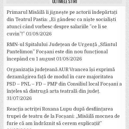
ULTIMELE ȘTIRI
Primarul Misăilă îi jignește pe actorii îndepărtați
din Teatrul Pastia: „Ei gândesc ca niște socialiști
atunci când vorbesc despre salariile ”ce li se
cuvin”!”
01/08/2026
RMN-ul Spitalului Județean de Urgență „Sfântul
Pantelimon” Focșani este din nou funcțional
începând cu 1 august
01/08/2026
Organizația județeană AUR Vrancea își exprimă
dezamăgirea față de modul în care majoritatea
PSD – PNL – FD – PMP din Consiliul local Focșani a
înțeles să distrugă arta teatrală din județ.
31/07/2026
Reacția actriței Roxana Lupu după desființarea
trupei de teatru de la Focșani: „Misăilă mocnea de
furie că am îndrăznit să cerem explicații!”