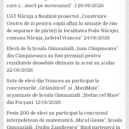
care-i… atacă pe suveraniști” :)
26/06/2026
UAT Năruja a finalizat proiectul „Construire
Centru de zi pentru copiii aflați în situație de risc
de separare de părinți în localitatea Podu Nărujei,
comuna Năruja, județul Vrancea”
24/06/2026
Elevii de la Școala Gimnazială „Ioan Cîmpineanu”
din Câmpineanca au fost premiați pentru
rezultatele deosebite obținute în acest an școlar
22/06/2026
Sute de elevi din Vrancea au participat la
concursurile „Grămăticel” și „MaxiMate”,
organizate de Școala Gimnazială „Ștefan cel Mare”
din Focșani.
12/06/2026
Peste 200 de elevi au participat la concursul
interjudețean de matematică „Micul Gauss”, Școala
Gimnazială „Duiliu Zamfirescu” fiind parteneră în