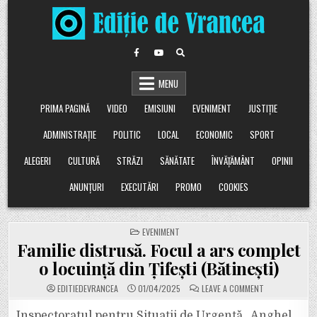
Skip
to
content
MENU
PRIMA PAGINĂ
VIDEO
EMISIUNI
EVENIMENT
JUSTIȚIE
ADMINISTRAȚIE
POLITIC
LOCAL
ECONOMIC
SPORT
ALEGERI
CULTURĂ
STRĂZI
SĂNĂTATE
ÎNVĂȚĂMÂNT
OPINII
ANUNȚURI
EXECUTĂRI
PROMO
COOKIES
POSTED
EVENIMENT
IN
Familie distrusă. Focul a ars complet
o locuință din Țifești (Bătinești)
ON
EDITIEDEVRANCEA
01/04/2025
LEAVE A COMMENT
FAMILIE
DISTRUSĂ.
FOCUL
Inspectoratul pentru Situații de Urgență „Anghel