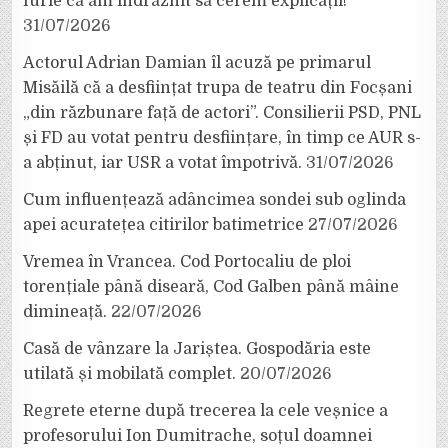
furie că am îndrăznit să cerem explicații!”
31/07/2026
Actorul Adrian Damian îl acuză pe primarul
Misăilă că a desființat trupa de teatru din Focșani
„din răzbunare față de actori”. Consilierii PSD, PNL
și FD au votat pentru desființare, în timp ce AUR s-
a abținut, iar USR a votat împotrivă.
31/07/2026
Cum influențează adâncimea sondei sub oglinda
apei acuratețea citirilor batimetrice
27/07/2026
Vremea în Vrancea. Cod Portocaliu de ploi
torențiale până diseară, Cod Galben până mâine
dimineață.
22/07/2026
Casă de vânzare la Jariștea. Gospodăria este
utilată și mobilată complet.
20/07/2026
Regrete eterne după trecerea la cele veșnice a
profesorului Ion Dumitrache, soțul doamnei