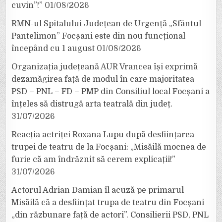
cuvin”!”
01/08/2026
RMN-ul Spitalului Județean de Urgență „Sfântul
Pantelimon” Focșani este din nou funcțional
începând cu 1 august
01/08/2026
Organizația județeană AUR Vrancea își exprimă
dezamăgirea față de modul în care majoritatea
PSD – PNL – FD – PMP din Consiliul local Focșani a
înțeles să distrugă arta teatrală din județ.
31/07/2026
Reacția actriței Roxana Lupu după desființarea
trupei de teatru de la Focșani: „Misăilă mocnea de
furie că am îndrăznit să cerem explicații!”
31/07/2026
Actorul Adrian Damian îl acuză pe primarul
Misăilă că a desființat trupa de teatru din Focșani
„din răzbunare față de actori”. Consilierii PSD, PNL