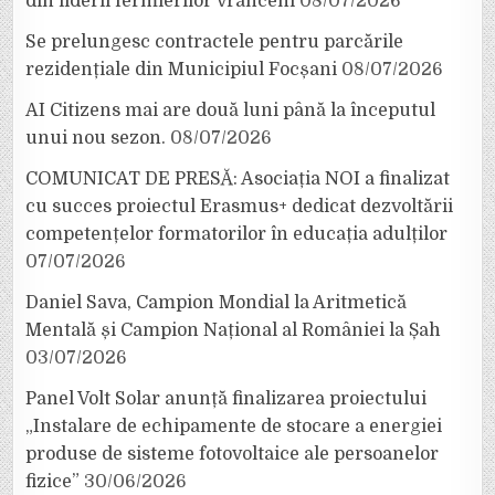
din liderii fermierilor vrânceni
08/07/2026
Se prelungesc contractele pentru parcările
rezidențiale din Municipiul Focșani
08/07/2026
AI Citizens mai are două luni până la începutul
unui nou sezon.
08/07/2026
COMUNICAT DE PRESĂ: Asociația NOI a finalizat
cu succes proiectul Erasmus+ dedicat dezvoltării
competențelor formatorilor în educația adulților
07/07/2026
Daniel Sava, Campion Mondial la Aritmetică
Mentală și Campion Național al României la Șah
03/07/2026
Panel Volt Solar anunță finalizarea proiectului
„Instalare de echipamente de stocare a energiei
produse de sisteme fotovoltaice ale persoanelor
fizice”
30/06/2026