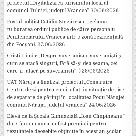
proiectul „Digitalizarea turismului local al
comunei Tulnici, județul Vrancea”
30/06/2026
Fostul polițist Cătălin Stegărescu reclamă
tulburarea ordinii publice de către personalul
Penitenciarului Vrancea într-o zonă rezidențială
din Focșani.
27/06/2026
Cristi Irimia: „Despre suveranism, suveraniști și
cum se atacă singuri, fără să-și dea seama, cei
care-i… atacă pe suveraniști” :)
26/06/2026
UAT Năruja a finalizat proiectul „Construire
Centru de zi pentru copiii aflați în situație de risc
de separare de părinți în localitatea Podu Nărujei,
comuna Năruja, județul Vrancea”
24/06/2026
Elevii de la Școala Gimnazială „Ioan Cîmpineanu”
din Câmpineanca au fost premiați pentru
rezultatele deosebite obținute în acest an școlar