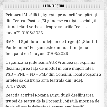
ULTIMELE ȘTIRI
Primarul Misăilă îi jignește pe actorii îndepărtați
din Teatrul Pastia: „Ei gândesc ca niște socialiști
atunci când vorbesc despre salariile ”ce li se
cuvin”!”
01/08/2026
RMN-ul Spitalului Județean de Urgență „Sfântul
Pantelimon” Focșani este din nou funcțional
începând cu 1 august
01/08/2026
Organizația județeană AUR Vrancea își exprimă
dezamăgirea față de modul în care majoritatea
PSD – PNL – FD – PMP din Consiliul local Focșani a
înțeles să distrugă arta teatrală din județ.
31/07/2026
Reacția actriței Roxana Lupu după desființarea
trupei de teatru de la Focșani: „Misăilă mocnea de