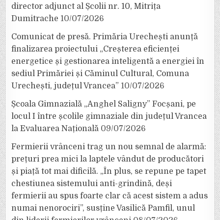
director adjunct al Școlii nr. 10, Mitrița
Dumitrache
10/07/2026
Comunicat de presă. Primăria Urechești anunță
finalizarea proiectului „Creșterea eficienței
energetice și gestionarea inteligentă a energiei în
sediul Primăriei și Căminul Cultural, Comuna
Urechești, județul Vrancea”
10/07/2026
Școala Gimnazială „Anghel Saligny” Focșani, pe
locul I între școlile gimnaziale din județul Vrancea
la Evaluarea Națională
09/07/2026
Fermierii vrânceni trag un nou semnal de alarmă:
prețuri prea mici la laptele vândut de producători
și piață tot mai dificilă. „În plus, se repune pe tapet
chestiunea sistemului anti-grindină, deși
fermierii au spus foarte clar că acest sistem a adus
numai nenorociri”, susține Vasilică Pamfil, unul