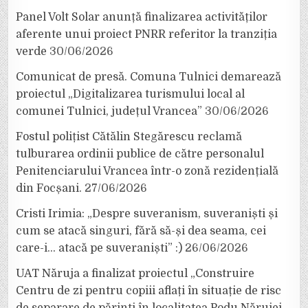
Panel Volt Solar anunță finalizarea activităților
aferente unui proiect PNRR referitor la tranziția
verde
30/06/2026
Comunicat de presă. Comuna Tulnici demarează
proiectul „Digitalizarea turismului local al
comunei Tulnici, județul Vrancea”
30/06/2026
Fostul polițist Cătălin Stegărescu reclamă
tulburarea ordinii publice de către personalul
Penitenciarului Vrancea într-o zonă rezidențială
din Focșani.
27/06/2026
Cristi Irimia: „Despre suveranism, suveraniști și
cum se atacă singuri, fără să-și dea seama, cei
care-i… atacă pe suveraniști” :)
26/06/2026
UAT Năruja a finalizat proiectul „Construire
Centru de zi pentru copiii aflați în situație de risc
de separare de părinți în localitatea Podu Nărujei,