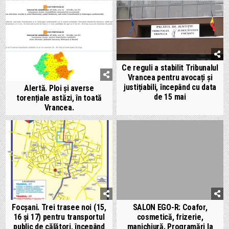
Ce reguli a stabilit Tribunalul
Vrancea pentru avocați și
justițiabili, începând cu data
Alertă. Ploi și averse
de 15 mai
torențiale astăzi, în toată
Vrancea.
Focșani. Trei trasee noi (15,
SALON EGO-R: Coafor,
16 și 17) pentru transportul
cosmetică, frizerie,
public de călători, începând
manichiură. Programări la