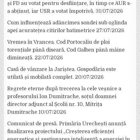
și FD au votat pentru desființare, în timp ce AUR s-
a abținut, iar USR a votat împotrivă.
31/07/2026
Cum influențează adâncimea sondei sub oglinda
apei acuratețea citirilor batimetrice
27/07/2026
Vremea în Vrancea. Cod Portocaliu de ploi
torențiale până diseară, Cod Galben până mâine
dimineață.
22/07/2026
Casă de vânzare la Jariștea. Gospodăria este
utilată și mobilată complet.
20/07/2026
Regrete eterne după trecerea la cele veșnice a
profesorului Ion Dumitrache, soțul doamnei
director adjunct al Școlii nr. 10, Mitrița
Dumitrache
10/07/2026
Comunicat de presă. Primăria Urechești anunță
finalizarea proiectului „Creșterea eficienței
energetice și gestionarea inteligentă a energiei în