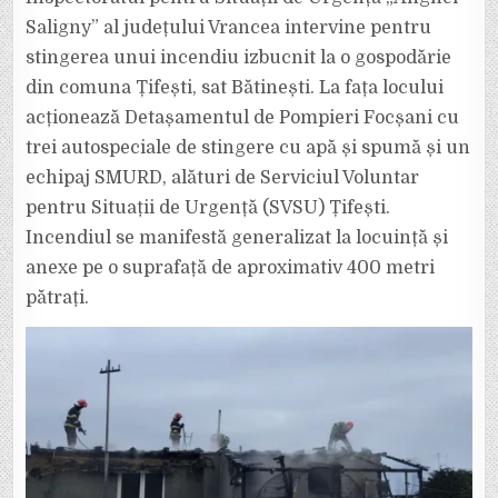
A
ARS
Saligny” al județului Vrancea intervine pentru
COMPLET
O
stingerea unui incendiu izbucnit la o gospodărie
LOCUINȚĂ
DIN
din comuna Țifești, sat Bătinești. La fața locului
ȚIFEȘTI
(BĂTINEȘTI)
acționează Detașamentul de Pompieri Focșani cu
trei autospeciale de stingere cu apă și spumă și un
echipaj SMURD, alături de Serviciul Voluntar
pentru Situații de Urgență (SVSU) Țifești.
Incendiul se manifestă generalizat la locuință și
anexe pe o suprafață de aproximativ 400 metri
pătrați.