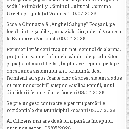
sediul Primăriei și Căminul Cultural, Comuna
Urechești, județul Vrancea”
10/07/2026
Școala Gimnazială „Anghel Saligny” Focșani, pe
locul I între școlile gimnaziale din județul Vrancea
la Evaluarea Națională
09/07/2026
Fermierii vrânceni trag un nou semnal de alarmă:
prețuri prea mici la laptele vândut de producători
și piață tot mai dificilă. „În plus, se repune pe tapet
chestiunea sistemului anti-grindină, deși
fermierii au spus foarte clar că acest sistem a adus
numai nenorociri”, susține Vasilică Pamfil, unul
din liderii fermierilor vrânceni
08/07/2026
Se prelungesc contractele pentru parcările
rezidențiale din Municipiul Focșani
08/07/2026
AI Citizens mai are două luni până la începutul
unui nou sezon.
08/07/2026