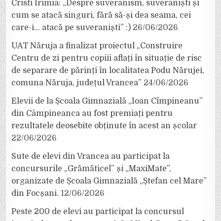
Cristi Irimia: „Despre suveranism, suveraniști și
cum se atacă singuri, fără să-și dea seama, cei
care-i… atacă pe suveraniști” :)
26/06/2026
UAT Năruja a finalizat proiectul „Construire
Centru de zi pentru copiii aflați în situație de risc
de separare de părinți în localitatea Podu Nărujei,
comuna Năruja, județul Vrancea”
24/06/2026
Elevii de la Școala Gimnazială „Ioan Cîmpineanu”
din Câmpineanca au fost premiați pentru
rezultatele deosebite obținute în acest an școlar
22/06/2026
Sute de elevi din Vrancea au participat la
concursurile „Grămăticel” și „MaxiMate”,
organizate de Școala Gimnazială „Ștefan cel Mare”
din Focșani.
12/06/2026
Peste 200 de elevi au participat la concursul