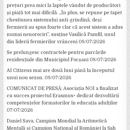
prețuri prea mici la laptele vândut de producători
și piață tot mai dificilă. „În plus, se repune pe tapet
chestiunea sistemului anti-grindină, deși
fermierii au spus foarte clar că acest sistem a adus
numai nenorociri”, susține Vasilică Pamfil, unul
din liderii fermierilor vrânceni
08/07/2026
Se prelungesc contractele pentru parcările
rezidențiale din Municipiul Focșani
08/07/2026
AI Citizens mai are două luni până la începutul
unui nou sezon.
08/07/2026
COMUNICAT DE PRESĂ: Asociația NOI a finalizat
cu succes proiectul Erasmus+ dedicat dezvoltării
competențelor formatorilor în educația adulților
07/07/2026
Daniel Sava, Campion Mondial la Aritmetică
Mentală și Campion Național al României la Șah