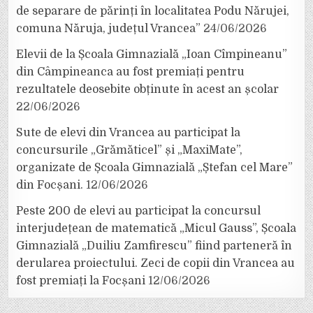
de separare de părinți în localitatea Podu Nărujei,
comuna Năruja, județul Vrancea”
24/06/2026
Elevii de la Școala Gimnazială „Ioan Cîmpineanu”
din Câmpineanca au fost premiați pentru
rezultatele deosebite obținute în acest an școlar
22/06/2026
Sute de elevi din Vrancea au participat la
concursurile „Grămăticel” și „MaxiMate”,
organizate de Școala Gimnazială „Ștefan cel Mare”
din Focșani.
12/06/2026
Peste 200 de elevi au participat la concursul
interjudețean de matematică „Micul Gauss”, Școala
Gimnazială „Duiliu Zamfirescu” fiind parteneră în
derularea proiectului. Zeci de copii din Vrancea au
fost premiați la Focșani
12/06/2026