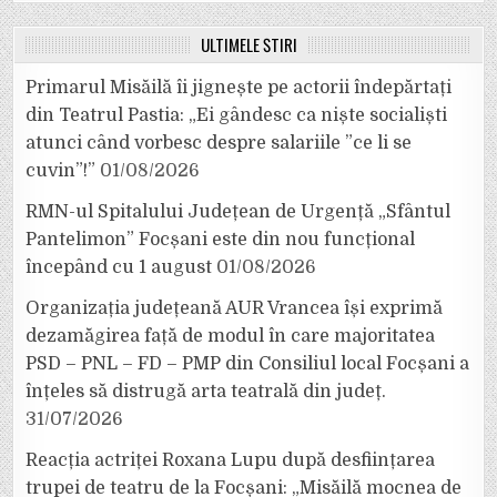
ULTIMELE ȘTIRI
Primarul Misăilă îi jignește pe actorii îndepărtați
din Teatrul Pastia: „Ei gândesc ca niște socialiști
atunci când vorbesc despre salariile ”ce li se
cuvin”!”
01/08/2026
RMN-ul Spitalului Județean de Urgență „Sfântul
Pantelimon” Focșani este din nou funcțional
începând cu 1 august
01/08/2026
Organizația județeană AUR Vrancea își exprimă
dezamăgirea față de modul în care majoritatea
PSD – PNL – FD – PMP din Consiliul local Focșani a
înțeles să distrugă arta teatrală din județ.
31/07/2026
Reacția actriței Roxana Lupu după desființarea
trupei de teatru de la Focșani: „Misăilă mocnea de