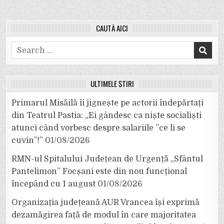
CAUTĂ AICI
Search
for:
ULTIMELE ȘTIRI
Primarul Misăilă îi jignește pe actorii îndepărtați
din Teatrul Pastia: „Ei gândesc ca niște socialiști
atunci când vorbesc despre salariile ”ce li se
cuvin”!”
01/08/2026
RMN-ul Spitalului Județean de Urgență „Sfântul
Pantelimon” Focșani este din nou funcțional
începând cu 1 august
01/08/2026
Organizația județeană AUR Vrancea își exprimă
dezamăgirea față de modul în care majoritatea