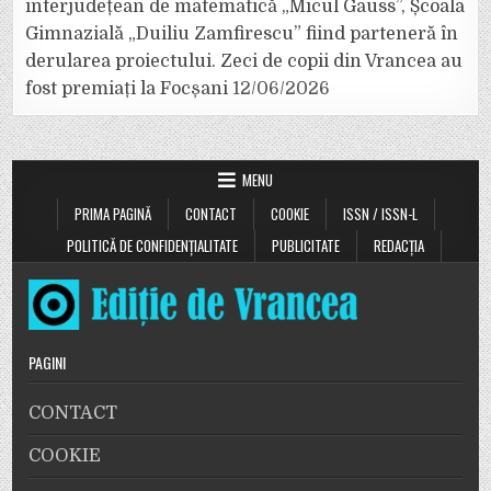
interjudețean de matematică „Micul Gauss”, Școala
Gimnazială „Duiliu Zamfirescu” fiind parteneră în
derularea proiectului. Zeci de copii din Vrancea au
fost premiați la Focșani
12/06/2026
MENU
PRIMA PAGINĂ
CONTACT
COOKIE
ISSN / ISSN-L
POLITICĂ DE CONFIDENȚIALITATE
PUBLICITATE
REDACȚIA
PAGINI
CONTACT
COOKIE