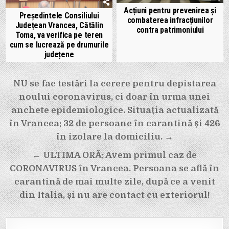
Acțiuni pentru prevenirea și
Președintele Consiliului
combaterea infracțiunilor
Județean Vrancea, Cătălin
contra patrimoniului
Toma, va verifica pe teren
cum se lucrează pe drumurile
județene
Navigare
NU se fac testări la cerere pentru depistarea
în
noului coronavirus, ci doar în urma unei
articole
anchete epidemiologice. Situația actualizată
în Vrancea: 32 de persoane în carantină și 426
în izolare la domiciliu. →
← ULTIMA ORĂ: Avem primul caz de
CORONAVIRUS în Vrancea. Persoana se află în
carantină de mai multe zile, după ce a venit
din Italia, și nu are contact cu exteriorul!