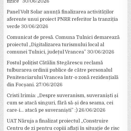
fizice”
30/06/2026
Panel Volt Solar anunță finalizarea activităților
aferente unui proiect PNRR referitor la tranziția
verde
30/06/2026
Comunicat de presă. Comuna Tulnici demarează
proiectul „Digitalizarea turismului local al
comunei Tulnici, județul Vrancea”
30/06/2026
Fostul polițist Cătălin Stegărescu reclamă
tulburarea ordinii publice de către personalul
Penitenciarului Vrancea într-o zonă rezidențială
din Focșani.
27/06/2026
Cristi Irimia: „Despre suveranism, suveraniști și
cum se atacă singuri, fără să-și dea seama, cei
care-i… atacă pe suveraniști” :)
26/06/2026
UAT Năruja a finalizat proiectul „Construire
Centru de zi pentru copiii aflați în situație de risc