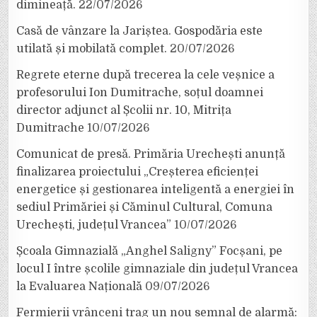
dimineață.
22/07/2026
Casă de vânzare la Jariștea. Gospodăria este
utilată și mobilată complet.
20/07/2026
Regrete eterne după trecerea la cele veșnice a
profesorului Ion Dumitrache, soțul doamnei
director adjunct al Școlii nr. 10, Mitrița
Dumitrache
10/07/2026
Comunicat de presă. Primăria Urechești anunță
finalizarea proiectului „Creșterea eficienței
energetice și gestionarea inteligentă a energiei în
sediul Primăriei și Căminul Cultural, Comuna
Urechești, județul Vrancea”
10/07/2026
Școala Gimnazială „Anghel Saligny” Focșani, pe
locul I între școlile gimnaziale din județul Vrancea
la Evaluarea Națională
09/07/2026
Fermierii vrânceni trag un nou semnal de alarmă: