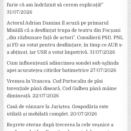
furie că am îndrăznit să cerem explicații!”
31/07/2026
Actorul Adrian Damian îl acuză pe primarul
Misăilă că a desființat trupa de teatru din Focșani
„din răzbunare față de actori”. Consilierii PSD, PNL
și FD au votat pentru desființare, în timp ce AUR s-
a abținut, iar USR a votat împotrivă.
31/07/2026
Cum influențează adâncimea sondei sub oglinda
apei acuratețea citirilor batimetrice
27/07/2026
Vremea în Vrancea. Cod Portocaliu de ploi
torențiale până diseară, Cod Galben până mâine
dimineață.
22/07/2026
Casă de vânzare la Jariștea. Gospodăria este
utilată și mobilată complet.
20/07/2026
Regrete eterne după trecerea la cele veșnice a