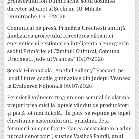
profesorului Ion Dumitrache, soțul doamnei
director adjunct al Școlii nr. 10, Mitrița
Dumitrache
10/07/2026
Comunicat de presă. Primăria Urechești anunță
finalizarea proiectului „Creșterea eficienței
energetice și gestionarea inteligentă a energiei în
sediul Primăriei și Căminul Cultural, Comuna
Urechești, județul Vrancea”
10/07/2026
Școala Gimnazială „Anghel Saligny” Focșani, pe
locul I între școlile gimnaziale din județul Vrancea
la Evaluarea Națională
09/07/2026
Fermierii vrânceni trag un nou semnal de alarmă:
prețuri prea mici la laptele vândut de producători
și piață tot mai dificilă. „În plus, se repune pe tapet
chestiunea sistemului anti-grindină, deși
fermierii au spus foarte clar că acest sistem a adus
numai nenorociri”, susține Vasilică Pamfil, unul