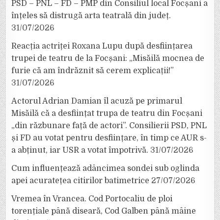
PSD – PNL – FD – PMP din Consiliul local Focșani a
înțeles să distrugă arta teatrală din județ.
31/07/2026
Reacția actriței Roxana Lupu după desființarea
trupei de teatru de la Focșani: „Misăilă mocnea de
furie că am îndrăznit să cerem explicații!”
31/07/2026
Actorul Adrian Damian îl acuză pe primarul
Misăilă că a desființat trupa de teatru din Focșani
„din răzbunare față de actori”. Consilierii PSD, PNL
și FD au votat pentru desființare, în timp ce AUR s-
a abținut, iar USR a votat împotrivă.
31/07/2026
Cum influențează adâncimea sondei sub oglinda
apei acuratețea citirilor batimetrice
27/07/2026
Vremea în Vrancea. Cod Portocaliu de ploi
torențiale până diseară, Cod Galben până mâine