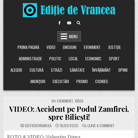
Skip
to
content
MENU
PRIMA PAGINĂ
VIDEO
EMISIUNI
EVENIMENT
JUSTIȚIE
ADMINISTRAȚIE
POLITIC
LOCAL
ECONOMIC
SPORT
ALEGERI
CULTURĂ
STRĂZI
SĂNĂTATE
ÎNVĂȚĂMÂNT
OPINII
ANUNȚURI
EXECUTĂRI
PROMO
COOKIES
POSTED
EVENIMENT
,
VIDEO
IN
VIDEO: Accident pe Podul Zamfirei,
spre Biliești!
ON
EDITIEDEVRANCEA
16/03/2020
LEAVE A COMMENT
VIDEO:
ACCIDENT
PE
FOTO & VIDEO: Valentin Dima.