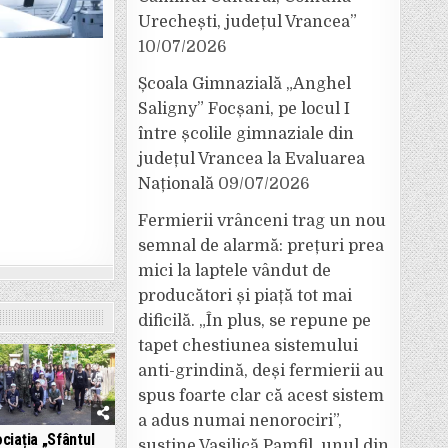
Urechești, județul Vrancea”
10/07/2026
Școala Gimnazială „Anghel
Saligny” Focșani, pe locul I
între școlile gimnaziale din
județul Vrancea la Evaluarea
Națională
09/07/2026
Fermierii vrânceni trag un nou
semnal de alarmă: prețuri prea
mici la laptele vândut de
producători și piață tot mai
dificilă. „În plus, se repune pe
tapet chestiunea sistemului
anti-grindină, deși fermierii au
spus foarte clar că acest sistem
a adus numai nenorociri”,
ciația „Sfântul
susține Vasilică Pamfil, unul din