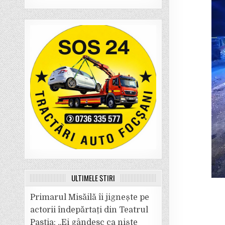
ULTIMELE ȘTIRI
Primarul Misăilă îi jignește pe
actorii îndepărtați din Teatrul
Pastia: „Ei gândesc ca niște