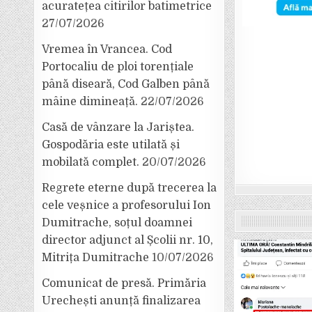
acuratețea citirilor batimetrice
27/07/2026
Vremea în Vrancea. Cod
Portocaliu de ploi torențiale
până diseară, Cod Galben până
mâine dimineață.
22/07/2026
Casă de vânzare la Jariștea.
Gospodăria este utilată și
mobilată complet.
20/07/2026
Regrete eterne după trecerea la
cele veșnice a profesorului Ion
Dumitrache, soțul doamnei
director adjunct al Școlii nr. 10,
Mitrița Dumitrache
10/07/2026
Comunicat de presă. Primăria
Urechești anunță finalizarea