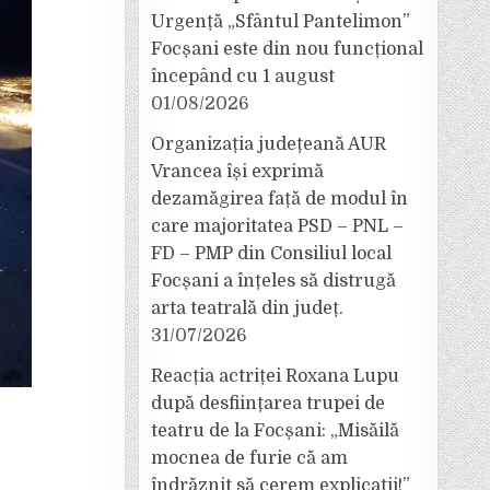
Urgență „Sfântul Pantelimon”
Focșani este din nou funcțional
începând cu 1 august
01/08/2026
Organizația județeană AUR
Vrancea își exprimă
dezamăgirea față de modul în
care majoritatea PSD – PNL –
FD – PMP din Consiliul local
Focșani a înțeles să distrugă
arta teatrală din județ.
31/07/2026
Reacția actriței Roxana Lupu
după desființarea trupei de
teatru de la Focșani: „Misăilă
mocnea de furie că am
îndrăznit să cerem explicații!”