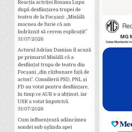
Reacția actriței Roxana Lupu
după desființarea trupei de
teatru de la Focșani: „Misăilă
mocnea de furie că am
îndrăznit să cerem explicații!”
31/07/2026
Actorul Adrian Damian îl acuză
pe primarul Misăilă că a
desființat trupa de teatru din
Focșani „din răzbunare față de
actori”. Consilierii PSD, PNL și
FD au votat pentru desființare,
în timp ce AUR s-a abținut, iar
USR a votat împotrivă.
31/07/2026
Cum influențează adâncimea
sondei sub oglinda apei