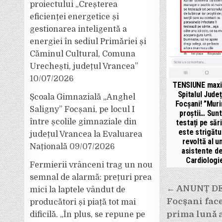
proiectului „Creșterea
eficienței energetice și
gestionarea inteligentă a
energiei în sediul Primăriei și
Căminul Cultural, Comuna
Urechești, județul Vrancea”
10/07/2026
TENSIUNE maxi
Spitalul Jude
Școala Gimnazială „Anghel
Focșani! ”Mur
Saligny” Focșani, pe locul I
proștii… Sun
între școlile gimnaziale din
testați pe sări
este strigătu
județul Vrancea la Evaluarea
revoltă al u
Națională
09/07/2026
asistente de
Cardiologi
Fermierii vrânceni trag un nou
semnal de alarmă: prețuri prea
Navigar
← ANUNȚ DE
mici la laptele vândut de
în
Focșani fac
producători și piață tot mai
articole
prima lună a
dificilă. „În plus, se repune pe