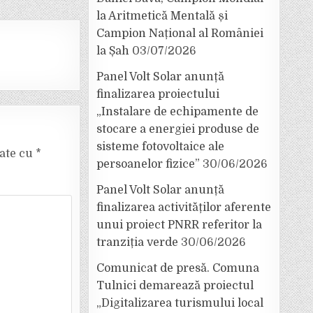
la Aritmetică Mentală și
Campion Național al României
la Șah
03/07/2026
Panel Volt Solar anunță
finalizarea proiectului
„Instalare de echipamente de
stocare a energiei produse de
sisteme fotovoltaice ale
cate cu
*
persoanelor fizice”
30/06/2026
Panel Volt Solar anunță
finalizarea activităților aferente
unui proiect PNRR referitor la
tranziția verde
30/06/2026
Comunicat de presă. Comuna
Tulnici demarează proiectul
„Digitalizarea turismului local