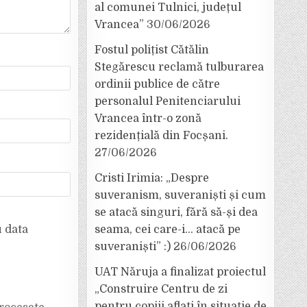
al comunei Tulnici, județul
Vrancea”
30/06/2026
Fostul polițist Cătălin
Stegărescu reclamă tulburarea
ordinii publice de către
personalul Penitenciarului
Vrancea într-o zonă
rezidențială din Focșani.
27/06/2026
Cristi Irimia: „Despre
suveranism, suveraniști și cum
se atacă singuri, fără să-și dea
u data
seama, cei care-i… atacă pe
suveraniști” :)
26/06/2026
UAT Năruja a finalizat proiectul
„Construire Centru de zi
pentru copiii aflați în situație de