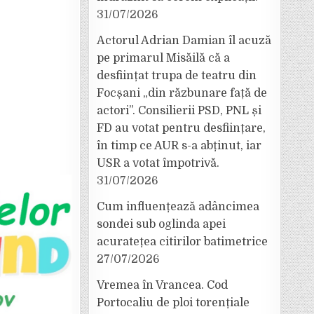
31/07/2026
Actorul Adrian Damian îl acuză
pe primarul Misăilă că a
desființat trupa de teatru din
Focșani „din răzbunare față de
actori”. Consilierii PSD, PNL și
FD au votat pentru desființare,
în timp ce AUR s-a abținut, iar
USR a votat împotrivă.
31/07/2026
Cum influențează adâncimea
sondei sub oglinda apei
acuratețea citirilor batimetrice
27/07/2026
Vremea în Vrancea. Cod
Portocaliu de ploi torențiale