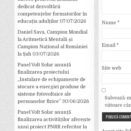
dedicat dezvoltării
competențelor formatorilor în
educația adulților
07/07/2026
Nume
*
Daniel Sava, Campion Mondial
la Aritmetică Mentală și
Email
*
Campion Național al României
la Șah
03/07/2026
Panel Volt Solar anunță
Site web
finalizarea proiectului
„Instalare de echipamente de
stocare a energiei produse de
sisteme fotovoltaice ale
Salvează-mi
persoanelor fizice”
30/06/2026
viitoare câ
Panel Volt Solar anunță
finalizarea activităților aferente
unui proiect PNRR referitor la