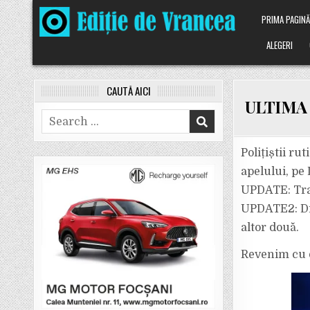
Skip
PRIMA PAGIN
to
content
ALEGERI
CAUTĂ AICI
ULTIMA O
Search
for:
Polițiștii ru
apelului, pe 
UPDATE: Traf
UPDATE2: Din
altor două.
Revenim cu d