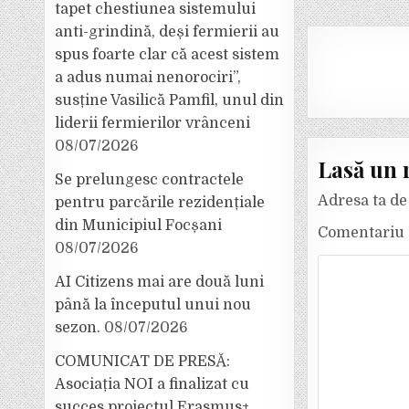
tapet chestiunea sistemului
anti-grindină, deși fermierii au
spus foarte clar că acest sistem
a adus numai nenorociri”,
susține Vasilică Pamfil, unul din
liderii fermierilor vrânceni
08/07/2026
Lasă un 
Se prelungesc contractele
Adresa ta de 
pentru parcările rezidențiale
din Municipiul Focșani
Comentariu
08/07/2026
AI Citizens mai are două luni
până la începutul unui nou
sezon.
08/07/2026
COMUNICAT DE PRESĂ:
Asociația NOI a finalizat cu
succes proiectul Erasmus+