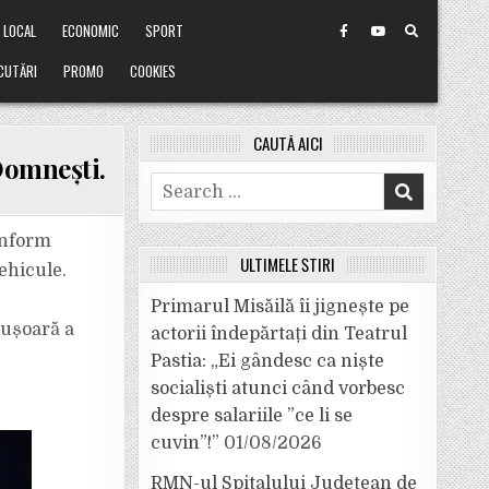
LOCAL
ECONOMIC
SPORT
CUTĂRI
PROMO
COOKIES
CAUTĂ AICI
Domnești.
Search
for:
Conform
ULTIMELE ȘTIRI
ehicule.
Primarul Misăilă îi jignește pe
 ușoară a
actorii îndepărtați din Teatrul
Pastia: „Ei gândesc ca niște
socialiști atunci când vorbesc
despre salariile ”ce li se
cuvin”!”
01/08/2026
RMN-ul Spitalului Județean de