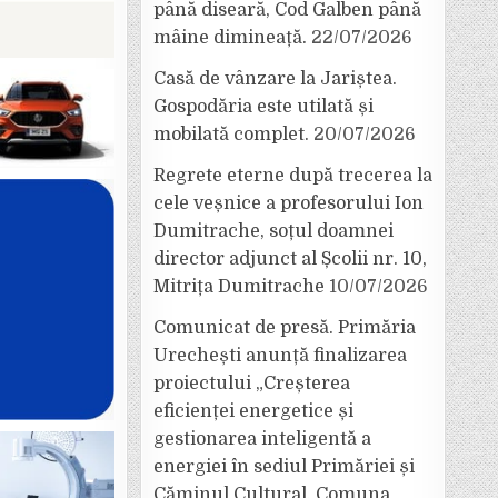
până diseară, Cod Galben până
mâine dimineață.
22/07/2026
Casă de vânzare la Jariștea.
Gospodăria este utilată și
mobilată complet.
20/07/2026
Regrete eterne după trecerea la
cele veșnice a profesorului Ion
Dumitrache, soțul doamnei
director adjunct al Școlii nr. 10,
Mitrița Dumitrache
10/07/2026
Comunicat de presă. Primăria
Urechești anunță finalizarea
proiectului „Creșterea
eficienței energetice și
gestionarea inteligentă a
energiei în sediul Primăriei și
Căminul Cultural, Comuna