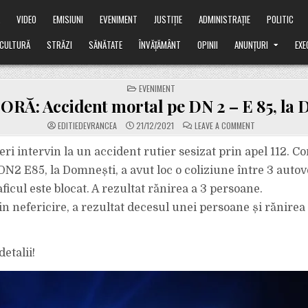
Ă
VIDEO
EMISIUNI
EVENIMENT
JUSTIȚIE
ADMINISTRAȚIE
POLITIC
CULTURĂ
STRĂZI
SĂNĂTATE
ÎNVĂȚĂMÂNT
OPINII
ANUNȚURI
EXE
POSTED
EVENIMENT
IN
RĂ: Accident mortal pe DN 2 – E 85, la 
ON
EDITIEDEVRANCEA
21/12/2021
LEAVE A COMMENT
ULTIMA
ORĂ:
ACCIDENT
tieri intervin la un accident rutier sesizat prin apel 112. 
MORTAL
PE
DN2 E85, la Domnești, a avut loc o coliziune între 3 autov
DN
2
icul este blocat. A rezultat rănirea a 3 persoane.
–
E
 nefericire, a rezultat decesul unei persoane și rănirea
85,
LA
DOMNEȘTI.
etalii!