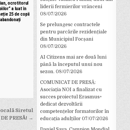
ian, ocrotitorul
liderii fermierilor vrânceni
iilor” a luat în
08/07/2026
eție 25 de copii
abandonați
Se prelungesc contractele
pentru parcările rezidențiale
din Municipiul Focșani
08/07/2026
AI Citizens mai are două luni
până la începutul unui nou
sezon.
08/07/2026
COMUNICAT DE PRESĂ:
Asociația NOI a finalizat cu
succes proiectul Erasmus+
dedicat dezvoltării
ocală Siretul
competențelor formatorilor în
 DE PRESĂ! →
educația adulților
07/07/2026
Daniel Sava, Campion Mondial