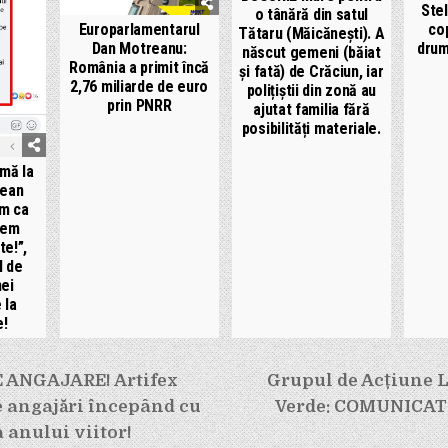
Stel
o tânără din satul
Europarlamentarul
cop
Tătaru (Măicănești). A
Dan Motreanu:
drum
născut gemeni (băiat
România a primit încă
și fată) de Crăciun, iar
2,76 miliarde de euro
polițiștii din zonă au
prin PNRR
ajutat familia fără
posibilități materiale.
mă la
țean
im ca
tem
te!”,
l de
nei
 la
e!
e
 ANGAJARE! Artifex
Grupul de Acțiune L
e angajări începând cu
Verde: COMUNICAT
 anului viitor!