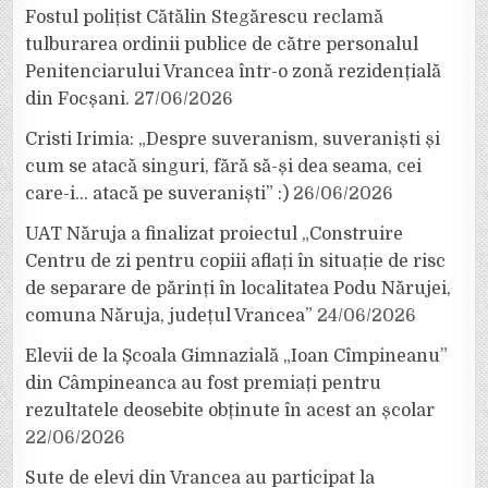
Fostul polițist Cătălin Stegărescu reclamă
tulburarea ordinii publice de către personalul
Penitenciarului Vrancea într-o zonă rezidențială
din Focșani.
27/06/2026
Cristi Irimia: „Despre suveranism, suveraniști și
cum se atacă singuri, fără să-și dea seama, cei
care-i… atacă pe suveraniști” :)
26/06/2026
UAT Năruja a finalizat proiectul „Construire
Centru de zi pentru copiii aflați în situație de risc
de separare de părinți în localitatea Podu Nărujei,
comuna Năruja, județul Vrancea”
24/06/2026
Elevii de la Școala Gimnazială „Ioan Cîmpineanu”
din Câmpineanca au fost premiați pentru
rezultatele deosebite obținute în acest an școlar
22/06/2026
Sute de elevi din Vrancea au participat la