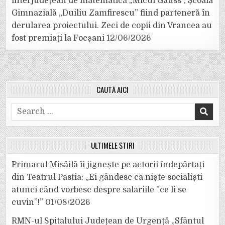
interjudețean de matematică „Micul Gauss”, Școala
Gimnazială „Duiliu Zamfirescu” fiind parteneră în
derularea proiectului. Zeci de copii din Vrancea au
fost premiați la Focșani
12/06/2026
CAUTĂ AICI
Search
for:
ULTIMELE ȘTIRI
Primarul Misăilă îi jignește pe actorii îndepărtați
din Teatrul Pastia: „Ei gândesc ca niște socialiști
atunci când vorbesc despre salariile ”ce li se
cuvin”!”
01/08/2026
RMN-ul Spitalului Județean de Urgență „Sfântul