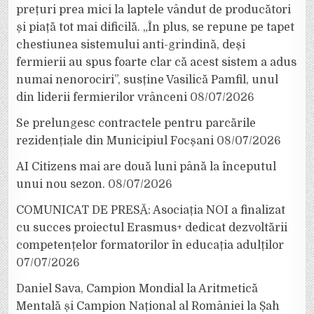
prețuri prea mici la laptele vândut de producători
și piață tot mai dificilă. „În plus, se repune pe tapet
chestiunea sistemului anti-grindină, deși
fermierii au spus foarte clar că acest sistem a adus
numai nenorociri”, susține Vasilică Pamfil, unul
din liderii fermierilor vrânceni
08/07/2026
Se prelungesc contractele pentru parcările
rezidențiale din Municipiul Focșani
08/07/2026
AI Citizens mai are două luni până la începutul
unui nou sezon.
08/07/2026
COMUNICAT DE PRESĂ: Asociația NOI a finalizat
cu succes proiectul Erasmus+ dedicat dezvoltării
competențelor formatorilor în educația adulților
07/07/2026
Daniel Sava, Campion Mondial la Aritmetică
Mentală și Campion Național al României la Șah