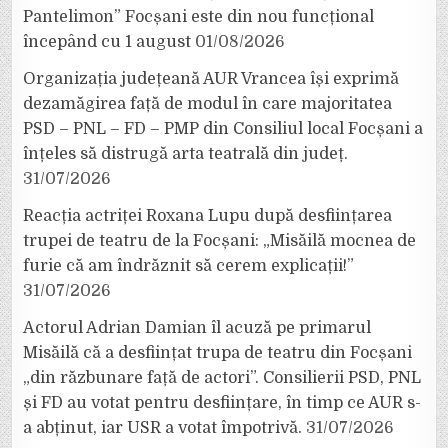
Pantelimon” Focșani este din nou funcțional
începând cu 1 august
01/08/2026
Organizația județeană AUR Vrancea își exprimă
dezamăgirea față de modul în care majoritatea
PSD – PNL – FD – PMP din Consiliul local Focșani a
înțeles să distrugă arta teatrală din județ.
31/07/2026
Reacția actriței Roxana Lupu după desființarea
trupei de teatru de la Focșani: „Misăilă mocnea de
furie că am îndrăznit să cerem explicații!”
31/07/2026
Actorul Adrian Damian îl acuză pe primarul
Misăilă că a desființat trupa de teatru din Focșani
„din răzbunare față de actori”. Consilierii PSD, PNL
și FD au votat pentru desființare, în timp ce AUR s-
a abținut, iar USR a votat împotrivă.
31/07/2026