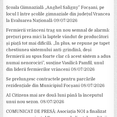
Școala Gimnazială „Anghel Saligny” Focșani, pe
locul I între școlile gimnaziale din județul Vrancea
la Evaluarea Națională
09/07/2026
Fermierii vrânceni trag un nou semnal de alarmă:
prețuri prea mici la laptele vândut de producători
și piață tot mai dificilă. „În plus, se repune pe tapet
chestiunea sistemului anti-grindină, deși
fermierii au spus foarte clar că acest sistem a adus
numai nenorociri”, susține Vasilică Pamfil, unul
din liderii fermierilor vrânceni
08/07/2026
Se prelungesc contractele pentru parcările
rezidențiale din Municipiul Focșani
08/07/2026
AI Citizens mai are două luni până la începutul
unui nou sezon.
08/07/2026
COMUNICAT DE PRESĂ: Asociația NOI a finalizat