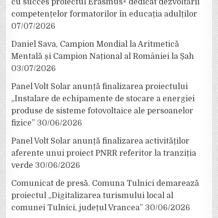
cu succes proiectul Erasmus+ dedicat dezvoltării
competențelor formatorilor în educația adulților
07/07/2026
Daniel Sava, Campion Mondial la Aritmetică
Mentală și Campion Național al României la Șah
03/07/2026
Panel Volt Solar anunță finalizarea proiectului
„Instalare de echipamente de stocare a energiei
produse de sisteme fotovoltaice ale persoanelor
fizice”
30/06/2026
Panel Volt Solar anunță finalizarea activităților
aferente unui proiect PNRR referitor la tranziția
verde
30/06/2026
Comunicat de presă. Comuna Tulnici demarează
proiectul „Digitalizarea turismului local al
comunei Tulnici, județul Vrancea”
30/06/2026