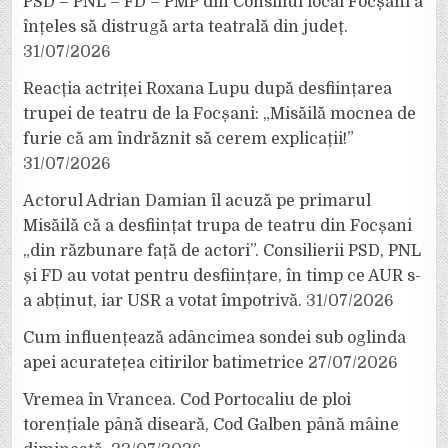
PSD – PNL – FD – PMP din Consiliul local Focșani a
înțeles să distrugă arta teatrală din județ.
31/07/2026
Reacția actriței Roxana Lupu după desființarea
trupei de teatru de la Focșani: „Misăilă mocnea de
furie că am îndrăznit să cerem explicații!”
31/07/2026
Actorul Adrian Damian îl acuză pe primarul
Misăilă că a desființat trupa de teatru din Focșani
„din răzbunare față de actori”. Consilierii PSD, PNL
și FD au votat pentru desființare, în timp ce AUR s-
a abținut, iar USR a votat împotrivă.
31/07/2026
Cum influențează adâncimea sondei sub oglinda
apei acuratețea citirilor batimetrice
27/07/2026
Vremea în Vrancea. Cod Portocaliu de ploi
torențiale până diseară, Cod Galben până mâine