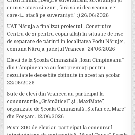
Cristi Irimia: „Despre suveranism, suveraniști și
cum se atacă singuri, fără să-și dea seama, cei
care-i… atacă pe suveraniști” :)
26/06/2026
UAT Năruja a finalizat proiectul „Construire
Centru de zi pentru copiii aflați în situație de risc
de separare de părinți în localitatea Podu Nărujei,
comuna Năruja, județul Vrancea”
24/06/2026
Elevii de la Școala Gimnazială „Ioan Cîmpineanu”
din Câmpineanca au fost premiați pentru
rezultatele deosebite obținute în acest an școlar
22/06/2026
Sute de elevi din Vrancea au participat la
concursurile „Grămăticel” și „MaxiMate”,
organizate de Școala Gimnazială „Ștefan cel Mare”
din Focșani.
12/06/2026
Peste 200 de elevi au participat la concursul