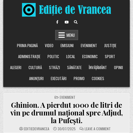
Skip
to
content
MENU
PRIMA PAGINĂ
VIDEO
EMISIUNI
EVENIMENT
JUSTIȚIE
ADMINISTRAȚIE
POLITIC
LOCAL
ECONOMIC
SPORT
ALEGERI
CULTURĂ
STRĂZI
SĂNĂTATE
ÎNVĂȚĂMÂNT
OPINII
ANUNȚURI
EXECUTĂRI
PROMO
COOKIES
POSTED
EVENIMENT
IN
Ghinion. A pierdut 1000 de litri de
vin pe drumul național spre Adjud,
la Pufești.
ON
EDITIEDEVRANCEA
30/07/2025
LEAVE A COMMENT
GHINION.