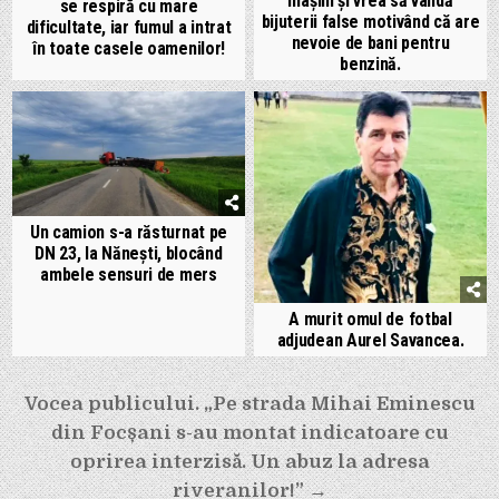
mașini și vrea să vândă
se respiră cu mare
bijuterii false motivând că are
dificultate, iar fumul a intrat
nevoie de bani pentru
în toate casele oamenilor!
benzină.
Un camion s-a răsturnat pe
DN 23, la Nănești, blocând
ambele sensuri de mers
A murit omul de fotbal
adjudean Aurel Savancea.
Navigare
Vocea publicului. „Pe strada Mihai Eminescu
în
din Focșani s-au montat indicatoare cu
articole
oprirea interzisă. Un abuz la adresa
riveranilor!” →