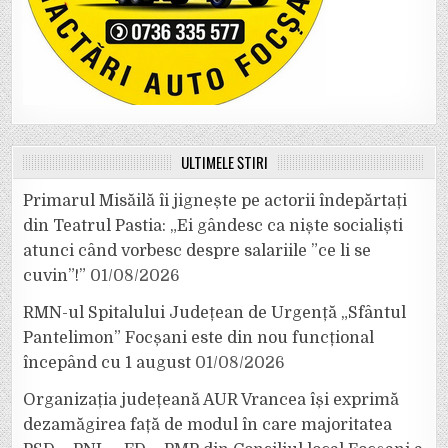
ULTIMELE ȘTIRI
Primarul Misăilă îi jignește pe actorii îndepărtați
din Teatrul Pastia: „Ei gândesc ca niște socialiști
atunci când vorbesc despre salariile ”ce li se
cuvin”!”
01/08/2026
RMN-ul Spitalului Județean de Urgență „Sfântul
Pantelimon” Focșani este din nou funcțional
începând cu 1 august
01/08/2026
Organizația județeană AUR Vrancea își exprimă
dezamăgirea față de modul în care majoritatea