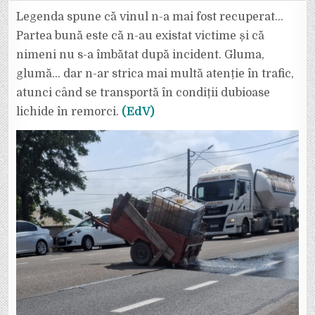
A
PIERDUT
Legenda spune că vinul n-a mai fost recuperat…
1000
DE
Partea bună este că n-au existat victime și că
LITRI
DE
nimeni nu s-a îmbătat după incident. Gluma,
VIN
PE
glumă… dar n-ar strica mai multă atenție în trafic,
DRUMUL
NAȚIONAL
SPRE
atunci când se transportă în condiții dubioase
ADJUD,
LA
lichide în remorci.
(EdV)
PUFEȘTI.