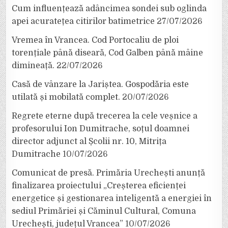
Cum influențează adâncimea sondei sub oglinda
apei acuratețea citirilor batimetrice
27/07/2026
Vremea în Vrancea. Cod Portocaliu de ploi
torențiale până diseară, Cod Galben până mâine
dimineață.
22/07/2026
Casă de vânzare la Jariștea. Gospodăria este
utilată și mobilată complet.
20/07/2026
Regrete eterne după trecerea la cele veșnice a
profesorului Ion Dumitrache, soțul doamnei
director adjunct al Școlii nr. 10, Mitrița
Dumitrache
10/07/2026
Comunicat de presă. Primăria Urechești anunță
finalizarea proiectului „Creșterea eficienței
energetice și gestionarea inteligentă a energiei în
sediul Primăriei și Căminul Cultural, Comuna
Urechești, județul Vrancea”
10/07/2026