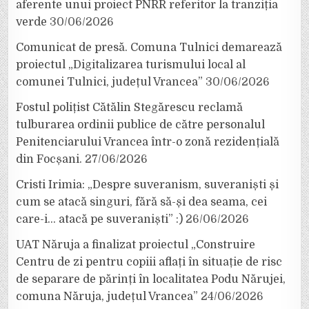
aferente unui proiect PNRR referitor la tranziția
verde
30/06/2026
Comunicat de presă. Comuna Tulnici demarează
proiectul „Digitalizarea turismului local al
comunei Tulnici, județul Vrancea”
30/06/2026
Fostul polițist Cătălin Stegărescu reclamă
tulburarea ordinii publice de către personalul
Penitenciarului Vrancea într-o zonă rezidențială
din Focșani.
27/06/2026
Cristi Irimia: „Despre suveranism, suveraniști și
cum se atacă singuri, fără să-și dea seama, cei
care-i… atacă pe suveraniști” :)
26/06/2026
UAT Năruja a finalizat proiectul „Construire
Centru de zi pentru copiii aflați în situație de risc
de separare de părinți în localitatea Podu Nărujei,
comuna Năruja, județul Vrancea”
24/06/2026