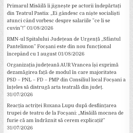
Primarul Misăilă îi jignește pe actorii îndepărtați
din Teatrul Pastia: „Ei gândesc ca niște socialiști
atunci când vorbesc despre salariile ”ce li se
cuvin”!”
01/08/2026
RMN-ul Spitalului Județean de Urgență „Sfântul
Pantelimon” Focșani este din nou funcțional
începând cu 1 august
01/08/2026
Organizația județeană AUR Vrancea își exprimă
dezamăgirea față de modul în care majoritatea
PSD – PNL – FD – PMP din Consiliul local Focșani a
înțeles să distrugă arta teatrală din județ.
31/07/2026
Reacția actriței Roxana Lupu după desființarea
trupei de teatru de la Focșani: „Misăilă mocnea de
furie că am îndrăznit să cerem explicații!”
31/07/2026