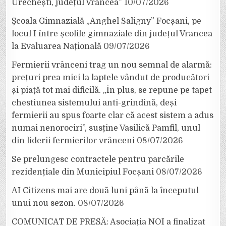
Urechești, județul Vrancea”
10/07/2026
Școala Gimnazială „Anghel Saligny” Focșani, pe
locul I între școlile gimnaziale din județul Vrancea
la Evaluarea Națională
09/07/2026
Fermierii vrânceni trag un nou semnal de alarmă:
prețuri prea mici la laptele vândut de producători
și piață tot mai dificilă. „În plus, se repune pe tapet
chestiunea sistemului anti-grindină, deși
fermierii au spus foarte clar că acest sistem a adus
numai nenorociri”, susține Vasilică Pamfil, unul
din liderii fermierilor vrânceni
08/07/2026
Se prelungesc contractele pentru parcările
rezidențiale din Municipiul Focșani
08/07/2026
AI Citizens mai are două luni până la începutul
unui nou sezon.
08/07/2026
COMUNICAT DE PRESĂ: Asociația NOI a finalizat