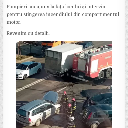
O
MAȘINĂ
Pompierii au ajuns la fața locului și intervin
A
LUAT
pentru stingerea incendiului din compartimentul
FOC
PE
motor.
STRADA
CUZA
VODĂ
Revenim cu detalii.
DIN
FOCȘANI,
LÂNGĂ
STADIONUL
TINERETULUI
ȘI
CJ
VRANCEA