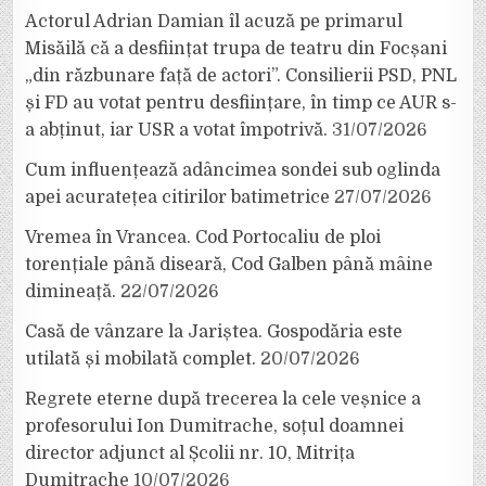
Actorul Adrian Damian îl acuză pe primarul
Misăilă că a desființat trupa de teatru din Focșani
„din răzbunare față de actori”. Consilierii PSD, PNL
și FD au votat pentru desființare, în timp ce AUR s-
a abținut, iar USR a votat împotrivă.
31/07/2026
Cum influențează adâncimea sondei sub oglinda
apei acuratețea citirilor batimetrice
27/07/2026
Vremea în Vrancea. Cod Portocaliu de ploi
torențiale până diseară, Cod Galben până mâine
dimineață.
22/07/2026
Casă de vânzare la Jariștea. Gospodăria este
utilată și mobilată complet.
20/07/2026
Regrete eterne după trecerea la cele veșnice a
profesorului Ion Dumitrache, soțul doamnei
director adjunct al Școlii nr. 10, Mitrița
Dumitrache
10/07/2026