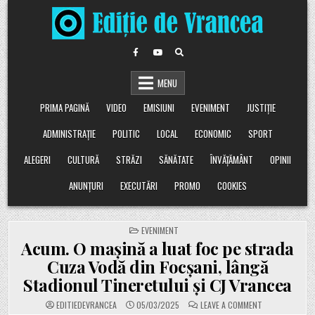
Skip
to
content
MENU
PRIMA PAGINĂ
VIDEO
EMISIUNI
EVENIMENT
JUSTIȚIE
ADMINISTRAȚIE
POLITIC
LOCAL
ECONOMIC
SPORT
ALEGERI
CULTURĂ
STRĂZI
SĂNĂTATE
ÎNVĂȚĂMÂNT
OPINII
ANUNȚURI
EXECUTĂRI
PROMO
COOKIES
POSTED
EVENIMENT
IN
Acum. O mașină a luat foc pe strada
Cuza Vodă din Focșani, lângă
Stadionul Tineretului și CJ Vrancea
ON
EDITIEDEVRANCEA
05/03/2025
LEAVE A COMMENT
ACUM.