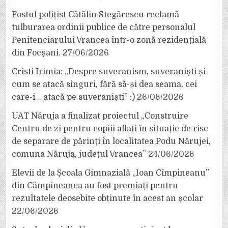
Fostul polițist Cătălin Stegărescu reclamă
tulburarea ordinii publice de către personalul
Penitenciarului Vrancea într-o zonă rezidențială
din Focșani.
27/06/2026
Cristi Irimia: „Despre suveranism, suveraniști și
cum se atacă singuri, fără să-și dea seama, cei
care-i… atacă pe suveraniști” :)
26/06/2026
UAT Năruja a finalizat proiectul „Construire
Centru de zi pentru copiii aflați în situație de risc
de separare de părinți în localitatea Podu Nărujei,
comuna Năruja, județul Vrancea”
24/06/2026
Elevii de la Școala Gimnazială „Ioan Cîmpineanu”
din Câmpineanca au fost premiați pentru
rezultatele deosebite obținute în acest an școlar
22/06/2026