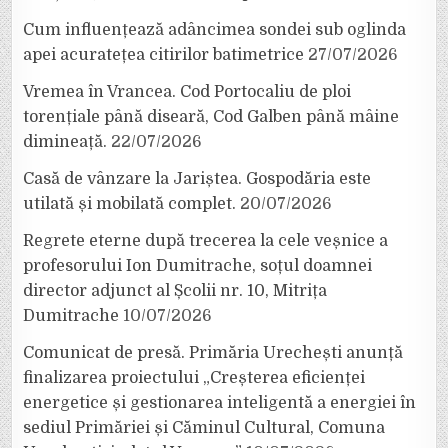
Cum influențează adâncimea sondei sub oglinda
apei acuratețea citirilor batimetrice
27/07/2026
Vremea în Vrancea. Cod Portocaliu de ploi
torențiale până diseară, Cod Galben până mâine
dimineață.
22/07/2026
Casă de vânzare la Jariștea. Gospodăria este
utilată și mobilată complet.
20/07/2026
Regrete eterne după trecerea la cele veșnice a
profesorului Ion Dumitrache, soțul doamnei
director adjunct al Școlii nr. 10, Mitrița
Dumitrache
10/07/2026
Comunicat de presă. Primăria Urechești anunță
finalizarea proiectului „Creșterea eficienței
energetice și gestionarea inteligentă a energiei în
sediul Primăriei și Căminul Cultural, Comuna