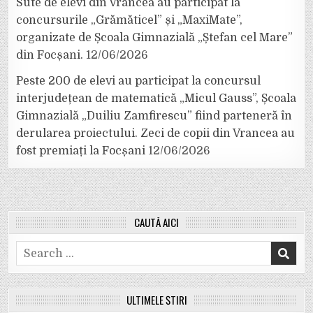
Sute de elevi din Vrancea au participat la
concursurile „Grămăticel” și „MaxiMate”,
organizate de Școala Gimnazială „Ștefan cel Mare”
din Focșani.
12/06/2026
Peste 200 de elevi au participat la concursul
interjudețean de matematică „Micul Gauss”, Școala
Gimnazială „Duiliu Zamfirescu” fiind parteneră în
derularea proiectului. Zeci de copii din Vrancea au
fost premiați la Focșani
12/06/2026
CAUTĂ AICI
Search
for:
ULTIMELE ȘTIRI