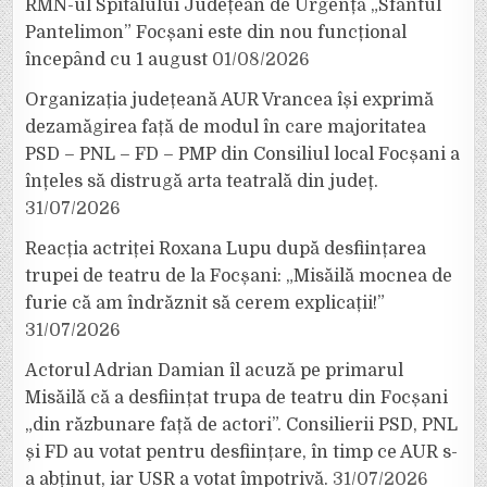
RMN-ul Spitalului Județean de Urgență „Sfântul
Pantelimon” Focșani este din nou funcțional
începând cu 1 august
01/08/2026
Organizația județeană AUR Vrancea își exprimă
dezamăgirea față de modul în care majoritatea
PSD – PNL – FD – PMP din Consiliul local Focșani a
înțeles să distrugă arta teatrală din județ.
31/07/2026
Reacția actriței Roxana Lupu după desființarea
trupei de teatru de la Focșani: „Misăilă mocnea de
furie că am îndrăznit să cerem explicații!”
31/07/2026
Actorul Adrian Damian îl acuză pe primarul
Misăilă că a desființat trupa de teatru din Focșani
„din răzbunare față de actori”. Consilierii PSD, PNL
și FD au votat pentru desființare, în timp ce AUR s-
a abținut, iar USR a votat împotrivă.
31/07/2026