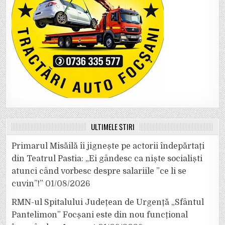
ULTIMELE ȘTIRI
Primarul Misăilă îi jignește pe actorii îndepărtați
din Teatrul Pastia: „Ei gândesc ca niște socialiști
atunci când vorbesc despre salariile ”ce li se
cuvin”!”
01/08/2026
RMN-ul Spitalului Județean de Urgență „Sfântul
Pantelimon” Focșani este din nou funcțional