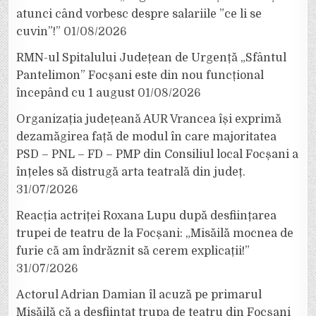
atunci când vorbesc despre salariile ”ce li se
cuvin”!”
01/08/2026
RMN-ul Spitalului Județean de Urgență „Sfântul
Pantelimon” Focșani este din nou funcțional
începând cu 1 august
01/08/2026
Organizația județeană AUR Vrancea își exprimă
dezamăgirea față de modul în care majoritatea
PSD – PNL – FD – PMP din Consiliul local Focșani a
înțeles să distrugă arta teatrală din județ.
31/07/2026
Reacția actriței Roxana Lupu după desființarea
trupei de teatru de la Focșani: „Misăilă mocnea de
furie că am îndrăznit să cerem explicații!”
31/07/2026
Actorul Adrian Damian îl acuză pe primarul
Misăilă că a desființat trupa de teatru din Focșani