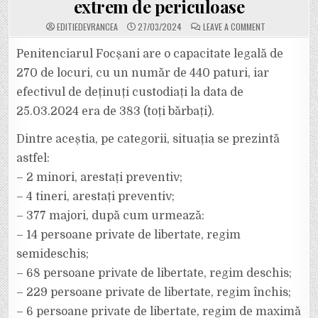
extrem de periculoase
ON
EDITIEDEVRANCEA
27/03/2024
LEAVE A COMMENT
383
DE
DEȚINUȚI
Penitenciarul Focșani are o capacitate legală de
SUNT
ÎNCHIȘI
270 de locuri, cu un număr de 440 paturi, iar
LA
PENITENCIARU
efectivul de deținuți custodiați la data de
FOCȘANI.
6
25.03.2024 era de 383 (toți bărbați).
PERSOANE
PRIVATE
DE
LIBERTATE
Dintre aceștia, pe categorii, situația se prezintă
SUNT
ÎN
astfel:
REGIM
DE
– 2 minori, arestați preventiv;
MAXIMĂ
SIGURANȚĂ,
– 4 tineri, arestați preventiv;
FIIND
CONSIDERATE
EXTREM
– 377 majori, după cum urmează:
DE
PERICULOASE
– 14 persoane private de libertate, regim
semideschis;
– 68 persoane private de libertate, regim deschis;
– 229 persoane private de libertate, regim închis;
– 6 persoane private de libertate, regim de maximă