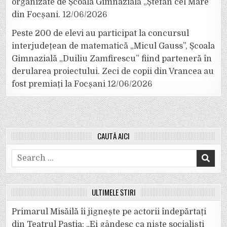
organizate de Școala Gimnazială „Ștefan cel Mare”
din Focșani.
12/06/2026
Peste 200 de elevi au participat la concursul
interjudețean de matematică „Micul Gauss”, Școala
Gimnazială „Duiliu Zamfirescu” fiind parteneră în
derularea proiectului. Zeci de copii din Vrancea au
fost premiați la Focșani
12/06/2026
CAUTĂ AICI
Search
for:
ULTIMELE ȘTIRI
Primarul Misăilă îi jignește pe actorii îndepărtați
din Teatrul Pastia: „Ei gândesc ca niște socialiști