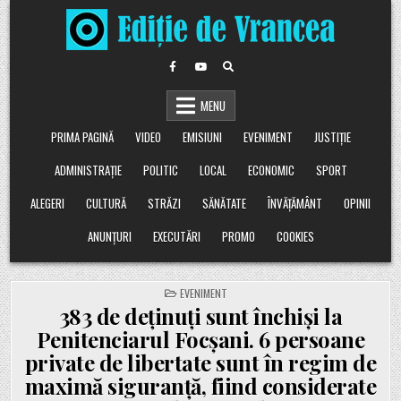
Skip
to
content
MENU
PRIMA PAGINĂ
VIDEO
EMISIUNI
EVENIMENT
JUSTIȚIE
ADMINISTRAȚIE
POLITIC
LOCAL
ECONOMIC
SPORT
ALEGERI
CULTURĂ
STRĂZI
SĂNĂTATE
ÎNVĂȚĂMÂNT
OPINII
ANUNȚURI
EXECUTĂRI
PROMO
COOKIES
POSTED
EVENIMENT
IN
383 de deținuți sunt închiși la
Penitenciarul Focșani. 6 persoane
private de libertate sunt în regim de
maximă siguranță, fiind considerate