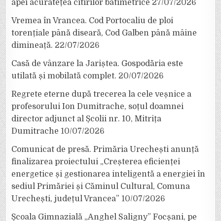
apei acuratețea citirilor batimetrice
27/07/2026
Vremea în Vrancea. Cod Portocaliu de ploi
torențiale până diseară, Cod Galben până mâine
dimineață.
22/07/2026
Casă de vânzare la Jariștea. Gospodăria este
utilată și mobilată complet.
20/07/2026
Regrete eterne după trecerea la cele veșnice a
profesorului Ion Dumitrache, soțul doamnei
director adjunct al Școlii nr. 10, Mitrița
Dumitrache
10/07/2026
Comunicat de presă. Primăria Urechești anunță
finalizarea proiectului „Creșterea eficienței
energetice și gestionarea inteligentă a energiei în
sediul Primăriei și Căminul Cultural, Comuna
Urechești, județul Vrancea”
10/07/2026
Școala Gimnazială „Anghel Saligny” Focșani, pe