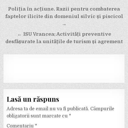
Navigare
Poliția în acțiune. Razii pentru combaterea
în
faptelor ilicite din domeniul silvic și piscicol
articole
→
← ISU Vrancea: Activități preventive
desfășurate la unitățile de turism și agrement
Lasă un răspuns
Adresa ta de email nu va fi publicată.
Câmpurile
obligatorii sunt marcate cu
*
Comentariu
*