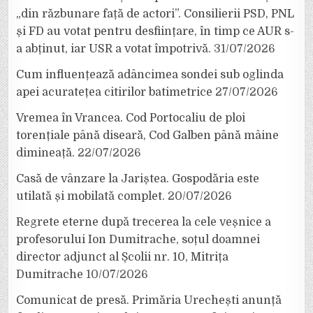
„din răzbunare față de actori”. Consilierii PSD, PNL
și FD au votat pentru desființare, în timp ce AUR s-
a abținut, iar USR a votat împotrivă.
31/07/2026
Cum influențează adâncimea sondei sub oglinda
apei acuratețea citirilor batimetrice
27/07/2026
Vremea în Vrancea. Cod Portocaliu de ploi
torențiale până diseară, Cod Galben până mâine
dimineață.
22/07/2026
Casă de vânzare la Jariștea. Gospodăria este
utilată și mobilată complet.
20/07/2026
Regrete eterne după trecerea la cele veșnice a
profesorului Ion Dumitrache, soțul doamnei
director adjunct al Școlii nr. 10, Mitrița
Dumitrache
10/07/2026
Comunicat de presă. Primăria Urechești anunță