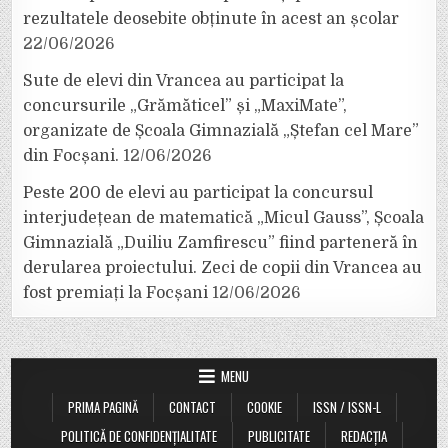
rezultatele deosebite obținute în acest an școlar
22/06/2026
Sute de elevi din Vrancea au participat la
concursurile „Grămăticel” și „MaxiMate”,
organizate de Școala Gimnazială „Ștefan cel Mare”
din Focșani.
12/06/2026
Peste 200 de elevi au participat la concursul
interjudețean de matematică „Micul Gauss”, Școala
Gimnazială „Duiliu Zamfirescu” fiind parteneră în
derularea proiectului. Zeci de copii din Vrancea au
fost premiați la Focșani
12/06/2026
MENU
PRIMA PAGINĂ
CONTACT
COOKIE
ISSN / ISSN-L
POLITICĂ DE CONFIDENȚIALITATE
PUBLICITATE
REDACȚIA