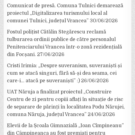
Comunicat de presă. Comuna Tulnici demarează
proiectul „Digitalizarea turismului local al
comunei Tulnici, județul Vrancea”
30/06/2026
Fostul polițist Cătălin Stegărescu reclamă
tulburarea ordinii publice de către personalul
Penitenciarului Vrancea într-o zonă rezidențială
din Focșani.
27/06/2026
Cristi Irimia: „Despre suveranism, suveraniști și
cum se atacă singuri, fără să-și dea seama, cei
care-i… atacă pe suveraniști” :)
26/06/2026
UAT Năruja a finalizat proiectul „Construire
Centru de zi pentru copiii aflați în situație de risc
de separare de părinți în localitatea Podu Nărujei,
comuna Năruja, județul Vrancea”
24/06/2026
Elevii de la Școala Gimnazială „Ioan Cîmpineanu”
din Câmpineanca au fost premiați pentru