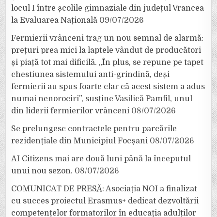
locul I între școlile gimnaziale din județul Vrancea
la Evaluarea Națională
09/07/2026
Fermierii vrânceni trag un nou semnal de alarmă:
prețuri prea mici la laptele vândut de producători
și piață tot mai dificilă. „În plus, se repune pe tapet
chestiunea sistemului anti-grindină, deși
fermierii au spus foarte clar că acest sistem a adus
numai nenorociri”, susține Vasilică Pamfil, unul
din liderii fermierilor vrânceni
08/07/2026
Se prelungesc contractele pentru parcările
rezidențiale din Municipiul Focșani
08/07/2026
AI Citizens mai are două luni până la începutul
unui nou sezon.
08/07/2026
COMUNICAT DE PRESĂ: Asociația NOI a finalizat
cu succes proiectul Erasmus+ dedicat dezvoltării
competențelor formatorilor în educația adulților