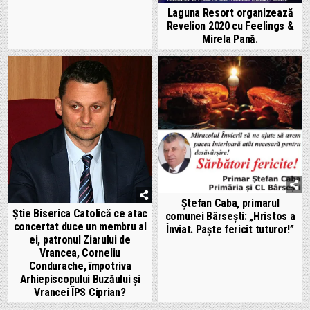
Laguna Resort organizează
Revelion 2020 cu Feelings &
Mirela Pană.
Ștefan Caba, primarul
Știe Biserica Catolică ce atac
comunei Bârsești: „Hristos a
concertat duce un membru al
Înviat. Paște fericit tuturor!”
ei, patronul Ziarului de
Vrancea, Corneliu
Condurache, împotriva
Arhiepiscopului Buzăului și
Vrancei ÎPS Ciprian?