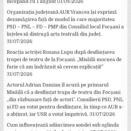
începând cu 1 august
01/08/2026
Organizația județeană AUR Vrancea își exprimă
dezamăgirea față de modul în care majoritatea
PSD – PNL – FD – PMP din Consiliul local Focșani a
înțeles să distrugă arta teatrală din județ.
31/07/2026
Reacția actriței Roxana Lupu după desființarea
trupei de teatru de la Focșani: „Misăilă mocnea de
furie că am îndrăznit să cerem explicații!”
31/07/2026
Actorul Adrian Damian îl acuză pe primarul
Misăilă că a desființat trupa de teatru din Focșani
„din răzbunare față de actori”. Consilierii PSD, PNL
și FD au votat pentru desființare, în timp ce AUR s-
a abținut, iar USR a votat împotrivă.
31/07/2026
Cum influențează adâncimea sondei sub oglinda