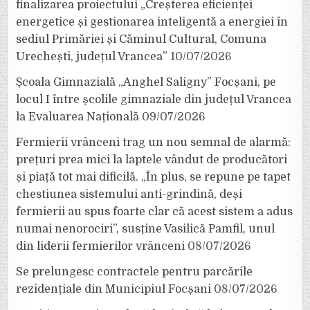
finalizarea proiectului „Creșterea eficienței
energetice și gestionarea inteligentă a energiei în
sediul Primăriei și Căminul Cultural, Comuna
Urechești, județul Vrancea”
10/07/2026
Școala Gimnazială „Anghel Saligny” Focșani, pe
locul I între școlile gimnaziale din județul Vrancea
la Evaluarea Națională
09/07/2026
Fermierii vrânceni trag un nou semnal de alarmă:
prețuri prea mici la laptele vândut de producători
și piață tot mai dificilă. „În plus, se repune pe tapet
chestiunea sistemului anti-grindină, deși
fermierii au spus foarte clar că acest sistem a adus
numai nenorociri”, susține Vasilică Pamfil, unul
din liderii fermierilor vrânceni
08/07/2026
Se prelungesc contractele pentru parcările
rezidențiale din Municipiul Focșani
08/07/2026