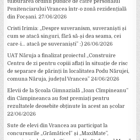
tulburarea ordinii publice de către personalul
Penitenciarului Vrancea într-o zonă rezidențială
din Focșani.
27/06/2026
Cristi Irimia: „Despre suveranism, suveraniști și
cum se atacă singuri, fără să-și dea seama, cei
care-i… atacă pe suveraniști” :)
26/06/2026
UAT Năruja a finalizat proiectul „Construire
Centru de zi pentru copiii aflați în situație de risc
de separare de părinți în localitatea Podu Nărujei,
comuna Năruja, județul Vrancea”
24/06/2026
Elevii de la Școala Gimnazială „Ioan Cîmpineanu”
din Câmpineanca au fost premiați pentru
rezultatele deosebite obținute în acest an școlar
22/06/2026
Sute de elevi din Vrancea au participat la
concursurile „Grămăticel” și „MaxiMate”,