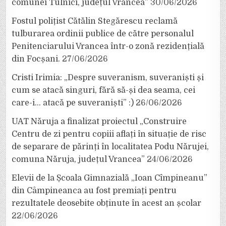
comunei Tulnici, județul Vrancea”
30/06/2026
Fostul polițist Cătălin Stegărescu reclamă
tulburarea ordinii publice de către personalul
Penitenciarului Vrancea într-o zonă rezidențială
din Focșani.
27/06/2026
Cristi Irimia: „Despre suveranism, suveraniști și
cum se atacă singuri, fără să-și dea seama, cei
care-i… atacă pe suveraniști” :)
26/06/2026
UAT Năruja a finalizat proiectul „Construire
Centru de zi pentru copiii aflați în situație de risc
de separare de părinți în localitatea Podu Nărujei,
comuna Năruja, județul Vrancea”
24/06/2026
Elevii de la Școala Gimnazială „Ioan Cîmpineanu”
din Câmpineanca au fost premiați pentru
rezultatele deosebite obținute în acest an școlar
22/06/2026