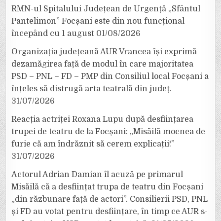
RMN-ul Spitalului Județean de Urgență „Sfântul
Pantelimon” Focșani este din nou funcțional
începând cu 1 august
01/08/2026
Organizația județeană AUR Vrancea își exprimă
dezamăgirea față de modul în care majoritatea
PSD – PNL – FD – PMP din Consiliul local Focșani a
înțeles să distrugă arta teatrală din județ.
31/07/2026
Reacția actriței Roxana Lupu după desființarea
trupei de teatru de la Focșani: „Misăilă mocnea de
furie că am îndrăznit să cerem explicații!”
31/07/2026
Actorul Adrian Damian îl acuză pe primarul
Misăilă că a desființat trupa de teatru din Focșani
„din răzbunare față de actori”. Consilierii PSD, PNL
și FD au votat pentru desființare, în timp ce AUR s-