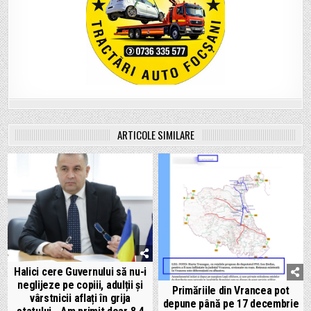
ARTICOLE SIMILARE
Halici cere Guvernului să nu-i
neglijeze pe copiii, adulții și
Primăriile din Vrancea pot
vârstnicii aflați în grija
depune până pe 17 decembrie