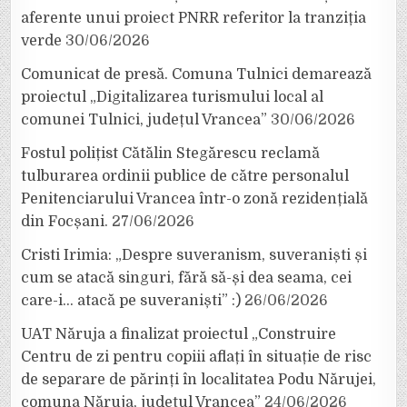
aferente unui proiect PNRR referitor la tranziția
verde
30/06/2026
Comunicat de presă. Comuna Tulnici demarează
proiectul „Digitalizarea turismului local al
comunei Tulnici, județul Vrancea”
30/06/2026
Fostul polițist Cătălin Stegărescu reclamă
tulburarea ordinii publice de către personalul
Penitenciarului Vrancea într-o zonă rezidențială
din Focșani.
27/06/2026
Cristi Irimia: „Despre suveranism, suveraniști și
cum se atacă singuri, fără să-și dea seama, cei
care-i… atacă pe suveraniști” :)
26/06/2026
UAT Năruja a finalizat proiectul „Construire
Centru de zi pentru copiii aflați în situație de risc
de separare de părinți în localitatea Podu Nărujei,
comuna Năruja, județul Vrancea”
24/06/2026