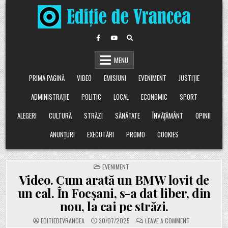
Skip
to
content
MENU
PRIMA PAGINĂ
VIDEO
EMISIUNI
EVENIMENT
JUSTIȚIE
ADMINISTRAȚIE
POLITIC
LOCAL
ECONOMIC
SPORT
ALEGERI
CULTURĂ
STRĂZI
SĂNĂTATE
ÎNVĂȚĂMÂNT
OPINII
ANUNȚURI
EXECUTĂRI
PROMO
COOKIES
POSTED
EVENIMENT
IN
Video. Cum arată un BMW lovit de
un cal. În Focșani, s-a dat liber, din
nou, la cai pe străzi.
ON
EDITIEDEVRANCEA
30/07/2025
LEAVE A COMMENT
VIDEO.