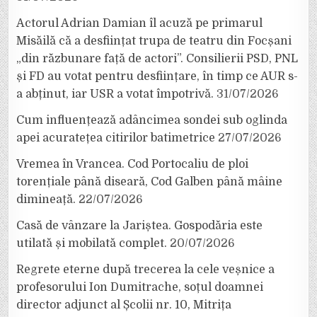
Actorul Adrian Damian îl acuză pe primarul
Misăilă că a desființat trupa de teatru din Focșani
„din răzbunare față de actori”. Consilierii PSD, PNL
și FD au votat pentru desființare, în timp ce AUR s-
a abținut, iar USR a votat împotrivă.
31/07/2026
Cum influențează adâncimea sondei sub oglinda
apei acuratețea citirilor batimetrice
27/07/2026
Vremea în Vrancea. Cod Portocaliu de ploi
torențiale până diseară, Cod Galben până mâine
dimineață.
22/07/2026
Casă de vânzare la Jariștea. Gospodăria este
utilată și mobilată complet.
20/07/2026
Regrete eterne după trecerea la cele veșnice a
profesorului Ion Dumitrache, soțul doamnei
director adjunct al Școlii nr. 10, Mitrița