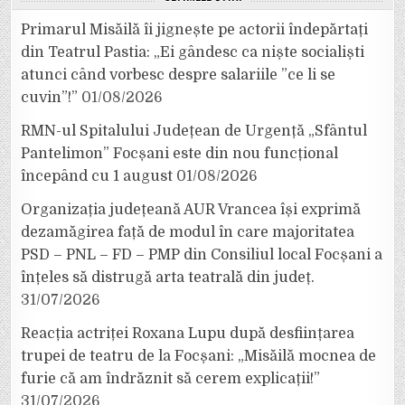
Primarul Misăilă îi jignește pe actorii îndepărtați
din Teatrul Pastia: „Ei gândesc ca niște socialiști
atunci când vorbesc despre salariile ”ce li se
cuvin”!”
01/08/2026
RMN-ul Spitalului Județean de Urgență „Sfântul
Pantelimon” Focșani este din nou funcțional
începând cu 1 august
01/08/2026
Organizația județeană AUR Vrancea își exprimă
dezamăgirea față de modul în care majoritatea
PSD – PNL – FD – PMP din Consiliul local Focșani a
înțeles să distrugă arta teatrală din județ.
31/07/2026
Reacția actriței Roxana Lupu după desființarea
trupei de teatru de la Focșani: „Misăilă mocnea de
furie că am îndrăznit să cerem explicații!”
31/07/2026