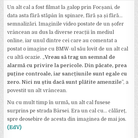
CUM
ARATĂ
Un alt cal a fost filmat la galop prin Focșani, de
UN
BMW
data asta fără stăpân în spinare, fără șa și fără…
LOVIT
DE
semnalizări. Imaginile video postate de un șofer
UN
CAL.
vrâncean au dus la diverse reacții în mediul
ÎN
FOCȘANI,
S-
online, iar unul dintre cei care au comentat a
A
DAT
postat o imagine cu BMW-ul său lovit de un alt cal
LIBER,
DIN
cu altă ocazie. „
Vreau să trag un semnal de
NOU,
LA
alarmă cu privire la pericole. Din păcate, prea
CAI
PE
STRĂZI.
puține controale, iar sancțiunile sunt egale cu
zero. Nici nu știu dacă sunt plătite amenzile
”, a
povestit un alt vrâncean.
Nu cu mult timp în urmă
,
un alt cal fusese
surprins pe strada Bârsei. Era un cal cu… călăreț,
spre deosebire de acesta din imaginea de mai jos.
(EdV)