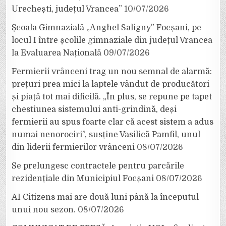
Urechești, județul Vrancea”
10/07/2026
Școala Gimnazială „Anghel Saligny” Focșani, pe
locul I între școlile gimnaziale din județul Vrancea
la Evaluarea Națională
09/07/2026
Fermierii vrânceni trag un nou semnal de alarmă:
prețuri prea mici la laptele vândut de producători
și piață tot mai dificilă. „În plus, se repune pe tapet
chestiunea sistemului anti-grindină, deși
fermierii au spus foarte clar că acest sistem a adus
numai nenorociri”, susține Vasilică Pamfil, unul
din liderii fermierilor vrânceni
08/07/2026
Se prelungesc contractele pentru parcările
rezidențiale din Municipiul Focșani
08/07/2026
AI Citizens mai are două luni până la începutul
unui nou sezon.
08/07/2026