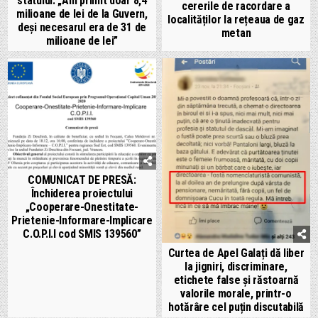
statului. „Am primit doar 8,4
cererile de racordare a
milioane de lei de la Guvern,
localităților la rețeaua de gaz
deși necesarul era de 31 de
metan
milioane de lei”
COMUNICAT DE PRESĂ:
Închiderea proiectului
„Cooperare-Onestitate-
Prietenie-Informare-Implicare
C.O.P.I.I cod SMIS 139560”
Curtea de Apel Galați dă liber
la jigniri, discriminare,
etichete false și răstoarnă
valorile morale, printr-o
hotărâre cel puțin discutabilă