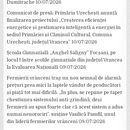
Dumitrache
10/07/2026
Comunicat de presă. Primăria Urechești anunță
finalizarea proiectului „Creșterea eficienței
energetice și gestionarea inteligentă a energiei în
sediul Primăriei și Căminul Cultural, Comuna
Urechești, județul Vrancea”
10/07/2026
Școala Gimnazială „Anghel Saligny” Focșani, pe
locul I între școlile gimnaziale din județul Vrancea
la Evaluarea Națională
09/07/2026
Fermierii vrânceni trag un nou semnal de alarmă:
prețuri prea mici la laptele vândut de producători
și piață tot mai dificilă. „În plus, se repune pe tapet
chestiunea sistemului anti-grindină, deși
fermierii au spus foarte clar că acest sistem a adus
numai nenorociri”, susține Vasilică Pamfil, unul
din liderii fermierilor vrânceni
08/07/2026