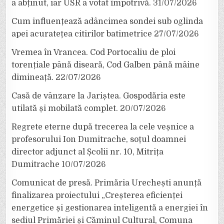
a abținut, iar USR a votat împotrivă.
31/07/2026
Cum influențează adâncimea sondei sub oglinda
apei acuratețea citirilor batimetrice
27/07/2026
Vremea în Vrancea. Cod Portocaliu de ploi
torențiale până diseară, Cod Galben până mâine
dimineață.
22/07/2026
Casă de vânzare la Jariștea. Gospodăria este
utilată și mobilată complet.
20/07/2026
Regrete eterne după trecerea la cele veșnice a
profesorului Ion Dumitrache, soțul doamnei
director adjunct al Școlii nr. 10, Mitrița
Dumitrache
10/07/2026
Comunicat de presă. Primăria Urechești anunță
finalizarea proiectului „Creșterea eficienței
energetice și gestionarea inteligentă a energiei în
sediul Primăriei și Căminul Cultural, Comuna