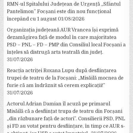
RMN-ul Spitalului Județean de Urgență „Sfântul
Pantelimon” Focșani este din nou funcțional
începând cu 1 august
01/08/2026
Organizația județeană AUR Vrancea își exprimă
dezamăgirea față de modul în care majoritatea
PSD – PNL – FD – PMP din Consiliul local Focșani a
înțeles să distrugă arta teatrală din județ.
31/07/2026
Reacția actriței Roxana Lupu după desființarea
trupei de teatru de la Focșani: „Misăilă mocnea de
furie că am îndrăznit să cerem explicații!”
31/07/2026
Actorul Adrian Damian îl acuză pe primarul
Misăilă că a desființat trupa de teatru din Focșani
„din răzbunare față de actori”. Consilierii PSD, PNL
și FD au votat pentru desființare, în timp ce AUR s-