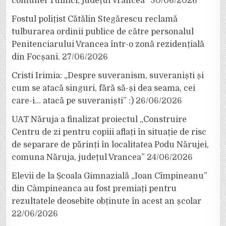
comunei Tulnici, județul Vrancea”
30/06/2026
Fostul polițist Cătălin Stegărescu reclamă
tulburarea ordinii publice de către personalul
Penitenciarului Vrancea într-o zonă rezidențială
din Focșani.
27/06/2026
Cristi Irimia: „Despre suveranism, suveraniști și
cum se atacă singuri, fără să-și dea seama, cei
care-i… atacă pe suveraniști” :)
26/06/2026
UAT Năruja a finalizat proiectul „Construire
Centru de zi pentru copiii aflați în situație de risc
de separare de părinți în localitatea Podu Nărujei,
comuna Năruja, județul Vrancea”
24/06/2026
Elevii de la Școala Gimnazială „Ioan Cîmpineanu”
din Câmpineanca au fost premiați pentru
rezultatele deosebite obținute în acest an școlar
22/06/2026