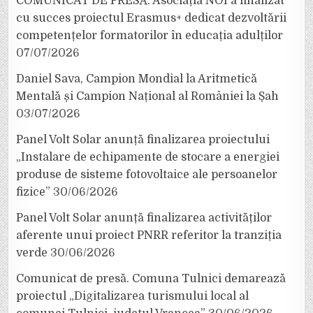
COMUNICAT DE PRESĂ: Asociația NOI a finalizat
cu succes proiectul Erasmus+ dedicat dezvoltării
competențelor formatorilor în educația adulților
07/07/2026
Daniel Sava, Campion Mondial la Aritmetică
Mentală și Campion Național al României la Șah
03/07/2026
Panel Volt Solar anunță finalizarea proiectului
„Instalare de echipamente de stocare a energiei
produse de sisteme fotovoltaice ale persoanelor
fizice”
30/06/2026
Panel Volt Solar anunță finalizarea activităților
aferente unui proiect PNRR referitor la tranziția
verde
30/06/2026
Comunicat de presă. Comuna Tulnici demarează
proiectul „Digitalizarea turismului local al