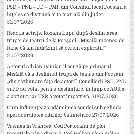
PSD – PNL – FD – PMP din Consiliul local Focșani a
înțeles să distrugă arta teatrală din județ.
31/07/2026
Reacția actriței Roxana Lupu după desființarea
trupei de teatru de la Focșani: „Misăilă mocnea de
furie că am îndrăznit să cerem explicații!”
31/07/2026
Actorul Adrian Damian îl acuză pe primarul
Misăilă că a desființat trupa de teatru din Focșani
„din răzbunare față de actori”. Consilierii PSD, PNL
și FD au votat pentru desființare, în timp ce AUR s-
a abținut, iar USR a votat împotrivă.
31/07/2026
Cum influențează adâncimea sondei sub oglinda
apei acuratețea citirilor batimetrice
27/07/2026
Vremea în Vrancea. Cod Portocaliu de ploi
torențiale până diseară, Cod Galben până mâine