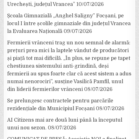
Urechești, județul Vrancea”
10/07/2026
Școala Gimnazială „Anghel Saligny” Focșani, pe
locul I între școlile gimnaziale din județul Vrancea
la Evaluarea Națională
09/07/2026
Fermierii vrânceni trag un nou semnal de alarmă:
prețuri prea mici la laptele vândut de producători
și piață tot mai dificilă. „În plus, se repune pe tapet
chestiunea sistemului anti-grindină, deși
fermierii au spus foarte clar că acest sistem a adus
numai nenorociri”, susține Vasilică Pamfil, unul
din liderii fermierilor vrânceni
08/07/2026
Se prelungesc contractele pentru parcările
rezidențiale din Municipiul Focșani
08/07/2026
AI Citizens mai are două luni până la începutul
unui nou sezon.
08/07/2026