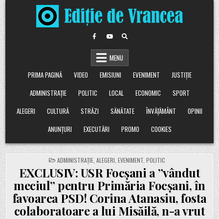
Skip
to
content
MENU
PRIMA PAGINĂ
VIDEO
EMISIUNI
EVENIMENT
JUSTIȚIE
ADMINISTRAȚIE
POLITIC
LOCAL
ECONOMIC
SPORT
ALEGERI
CULTURĂ
STRĂZI
SĂNĂTATE
ÎNVĂȚĂMÂNT
OPINII
ANUNȚURI
EXECUTĂRI
PROMO
COOKIES
POSTED
ADMINISTRAȚIE
,
ALEGERI
,
EVENIMENT
,
POLITIC
IN
EXCLUSIV: USR Focșani a ”vândut
meciul” pentru Primăria Focșani, în
favoarea PSD! Corina Atanasiu, fosta
colaboratoare a lui Misăilă, n-a vrut