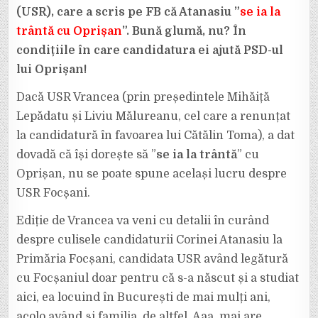
SĂ
(USR), care a scris pe FB că Atanasiu ”
se ia la
CÂȘTIGE
ALEGERILE.
trântă cu Oprișan
”. Bună glumă, nu? În
condițiile în care candidatura ei ajută PSD-ul
lui Oprișan!
Dacă USR Vrancea (prin președintele Mihăiță
Lepădatu și Liviu Mălureanu, cel care a renunțat
la candidatură în favoarea lui Cătălin Toma), a dat
dovadă că își dorește să ”
se ia la trântă
” cu
Oprișan, nu se poate spune același lucru despre
USR Focșani.
Ediție de Vrancea va veni cu detalii în curând
despre culisele candidaturii Corinei Atanasiu la
Primăria Focșani, candidata USR având legătură
cu Focșaniul doar pentru că s-a născut și a studiat
aici, ea locuind în București de mai mulți ani,
acolo având și familia, de altfel. Aaa, mai are