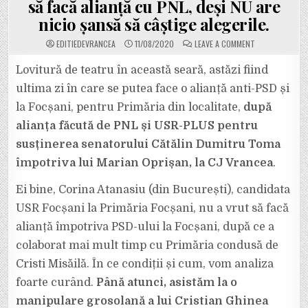
să facă alianță cu PNL, deși NU are
nicio șansă să câștige alegerile.
ON
EDITIEDEVRANCEA
11/08/2020
LEAVE A COMMENT
EXCLUSIV:
USR
FOCȘANI
Lovitură de teatru în această seară, astăzi fiind
A
”VÂNDUT
ultima zi în care se putea face o alianță anti-PSD și
MECIUL”
PENTRU
la Focșani, pentru Primăria din localitate,
după
PRIMĂRIA
FOCȘANI,
alianța făcută de PNL și USR-PLUS pentru
ÎN
FAVOAREA
PSD!
susținerea senatorului Cătălin Dumitru Toma
CORINA
ATANASIU,
împotriva lui Marian Oprișan, la CJ Vrancea
.
FOSTA
COLABORATOAR
A
Ei bine, Corina Atanasiu (din București), candidata
LUI
MISĂILĂ,
USR Focșani la Primăria Focșani, nu a vrut să facă
N-
A
VRUT
alianță împotriva PSD-ului la Focșani, după ce a
SĂ
FACĂ
colaborat mai mult timp cu Primăria condusă de
ALIANȚĂ
CU
Cristi Misăilă. În ce condiții și cum, vom analiza
PNL,
DEȘI
foarte curând.
Până atunci, asistăm la o
NU
ARE
NICIO
manipulare grosolană a lui Cristian Ghinea
ȘANSĂ