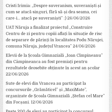
Cristi Irimia: „Despre suveranism, suveraniști și
cum se atacă singuri, fără să-și dea seama, cei
care-i… atacă pe suveraniști” :)
26/06/2026
UAT Năruja a finalizat proiectul „Construire
Centru de zi pentru copiii aflați în situație de risc
de separare de părinți în localitatea Podu Nărujei,
comuna Năruja, județul Vrancea”
24/06/2026
Elevii de la Școala Gimnazială „Ioan Cîmpineanu”
din Câmpineanca au fost premiați pentru
rezultatele deosebite obținute în acest an școlar
22/06/2026
Sute de elevi din Vrancea au participat la
concursurile „Grămăticel” și „MaxiMate”,
organizate de Școala Gimnazială „Ștefan cel Mare”
din Focșani.
12/06/2026
Peste 200 de elevi au participat la concursul