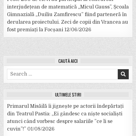
interjudețean de matematică „Micul Gauss”, Școala
Gimnazială „Duiliu Zamfirescu” fiind parteneră în
derularea proiectului. Zeci de copii din Vrancea au
fost premiați la Focșani
12/06/2026
CAUTĂ AICI
Search
for:
ULTIMELE ȘTIRI
Primarul Misăilă îi jignește pe actorii îndepărtați
din Teatrul Pastia: „Ei gândesc ca niște socialiști
atunci când vorbesc despre salariile ”ce li se
cuvin”!”
01/08/2026