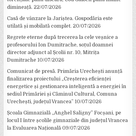
dimineață.
22/07/2026
Casă de vânzare la Jariștea. Gospodăria este
utilată și mobilată complet.
20/07/2026
Regrete eterne după trecerea la cele veșnice a
profesorului Ion Dumitrache, soțul doamnei
director adjunct al Școlii nr. 10, Mitrița
Dumitrache
10/07/2026
Comunicat de presă. Primăria Urechești anunță
finalizarea proiectului „Creșterea eficienței
energetice și gestionarea inteligentă a energiei în
sediul Primăriei și Căminul Cultural, Comuna
Urechești, județul Vrancea”
10/07/2026
Școala Gimnazială „Anghel Saligny” Focșani, pe
locul I între școlile gimnaziale din județul Vrancea
la Evaluarea Națională
09/07/2026