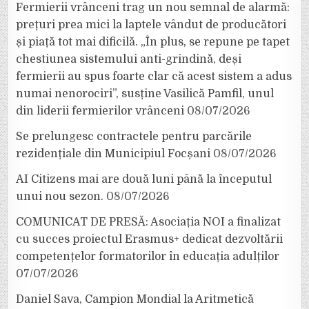
Fermierii vrânceni trag un nou semnal de alarmă:
prețuri prea mici la laptele vândut de producători
și piață tot mai dificilă. „În plus, se repune pe tapet
chestiunea sistemului anti-grindină, deși
fermierii au spus foarte clar că acest sistem a adus
numai nenorociri”, susține Vasilică Pamfil, unul
din liderii fermierilor vrânceni
08/07/2026
Se prelungesc contractele pentru parcările
rezidențiale din Municipiul Focșani
08/07/2026
AI Citizens mai are două luni până la începutul
unui nou sezon.
08/07/2026
COMUNICAT DE PRESĂ: Asociația NOI a finalizat
cu succes proiectul Erasmus+ dedicat dezvoltării
competențelor formatorilor în educația adulților
07/07/2026
Daniel Sava, Campion Mondial la Aritmetică