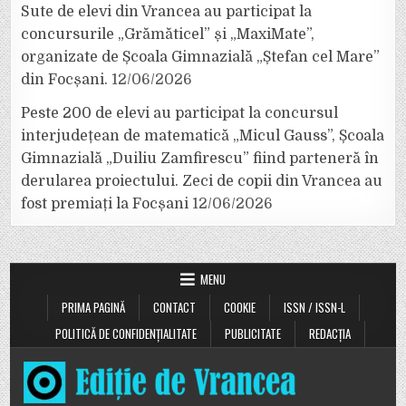
Sute de elevi din Vrancea au participat la
concursurile „Grămăticel” și „MaxiMate”,
organizate de Școala Gimnazială „Ștefan cel Mare”
din Focșani.
12/06/2026
Peste 200 de elevi au participat la concursul
interjudețean de matematică „Micul Gauss”, Școala
Gimnazială „Duiliu Zamfirescu” fiind parteneră în
derularea proiectului. Zeci de copii din Vrancea au
fost premiați la Focșani
12/06/2026
MENU
PRIMA PAGINĂ
CONTACT
COOKIE
ISSN / ISSN-L
POLITICĂ DE CONFIDENȚIALITATE
PUBLICITATE
REDACȚIA