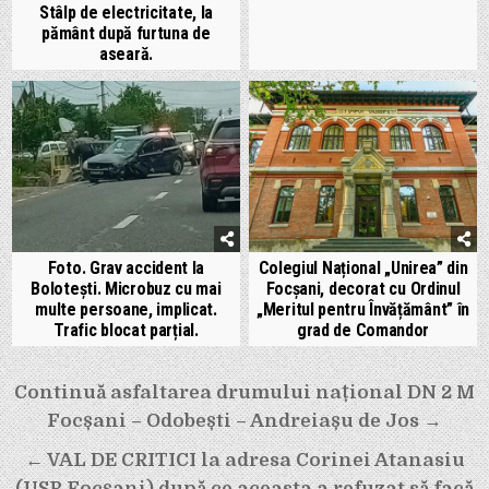
Stâlp de electricitate, la
pământ după furtuna de
aseară.
Foto. Grav accident la
Colegiul Național „Unirea” din
Bolotești. Microbuz cu mai
Focșani, decorat cu Ordinul
multe persoane, implicat.
„Meritul pentru Învățământ” în
Trafic blocat parțial.
grad de Comandor
Navigare
Continuă asfaltarea drumului național DN 2 M
în
Focșani – Odobești – Andreiașu de Jos →
articole
← VAL DE CRITICI la adresa Corinei Atanasiu
(USR Focșani) după ce aceasta a refuzat să facă