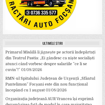
ULTIMELE ȘTIRI
Primarul Misăilă îi jignește pe actorii îndepărtați
din Teatrul Pastia: „Ei gândesc ca niște socialiști
atunci când vorbesc despre salariile ”ce li se
cuvin”!”
01/08/2026
RMN-ul Spitalului Județean de Urgență „Sfântul
Pantelimon” Focșani este din nou funcțional
începând cu 1 august
01/08/2026
Organizația județeană AUR Vrancea își exprimă
dezamăgirea față de modul în care majoritatea