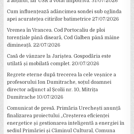
a abținut, iar USR a votat împotrivă.
31/07/2026
Cum influențează adâncimea sondei sub oglinda
apei acuratețea citirilor batimetrice
27/07/2026
Vremea în Vrancea. Cod Portocaliu de ploi
torențiale până diseară, Cod Galben până mâine
dimineață.
22/07/2026
Casă de vânzare la Jariștea. Gospodăria este
utilată și mobilată complet.
20/07/2026
Regrete eterne după trecerea la cele veșnice a
profesorului Ion Dumitrache, soțul doamnei
director adjunct al Școlii nr. 10, Mitrița
Dumitrache
10/07/2026
Comunicat de presă. Primăria Urechești anunță
finalizarea proiectului „Creșterea eficienței
energetice și gestionarea inteligentă a energiei în
sediul Primăriei și Căminul Cultural, Comuna