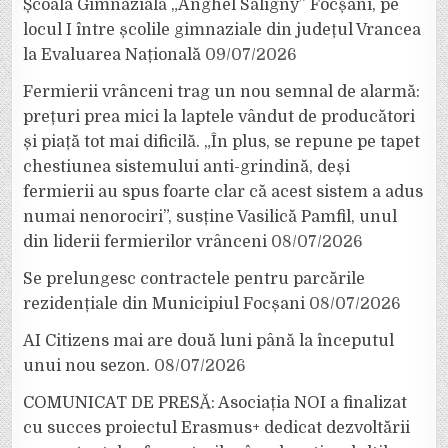
Școala Gimnazială „Anghel Saligny” Focșani, pe
locul I între școlile gimnaziale din județul Vrancea
la Evaluarea Națională
09/07/2026
Fermierii vrânceni trag un nou semnal de alarmă:
prețuri prea mici la laptele vândut de producători
și piață tot mai dificilă. „În plus, se repune pe tapet
chestiunea sistemului anti-grindină, deși
fermierii au spus foarte clar că acest sistem a adus
numai nenorociri”, susține Vasilică Pamfil, unul
din liderii fermierilor vrânceni
08/07/2026
Se prelungesc contractele pentru parcările
rezidențiale din Municipiul Focșani
08/07/2026
AI Citizens mai are două luni până la începutul
unui nou sezon.
08/07/2026
COMUNICAT DE PRESĂ: Asociația NOI a finalizat
cu succes proiectul Erasmus+ dedicat dezvoltării