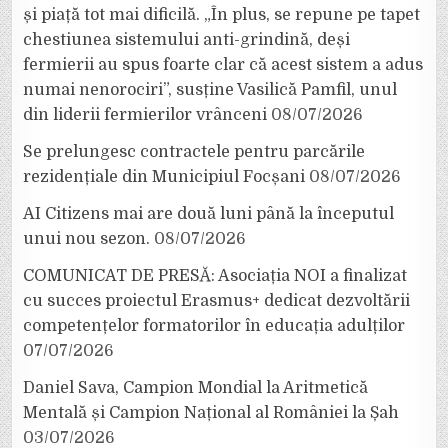
și piață tot mai dificilă. „În plus, se repune pe tapet
chestiunea sistemului anti-grindină, deși
fermierii au spus foarte clar că acest sistem a adus
numai nenorociri”, susține Vasilică Pamfil, unul
din liderii fermierilor vrânceni
08/07/2026
Se prelungesc contractele pentru parcările
rezidențiale din Municipiul Focșani
08/07/2026
AI Citizens mai are două luni până la începutul
unui nou sezon.
08/07/2026
COMUNICAT DE PRESĂ: Asociația NOI a finalizat
cu succes proiectul Erasmus+ dedicat dezvoltării
competențelor formatorilor în educația adulților
07/07/2026
Daniel Sava, Campion Mondial la Aritmetică
Mentală și Campion Național al României la Șah
03/07/2026