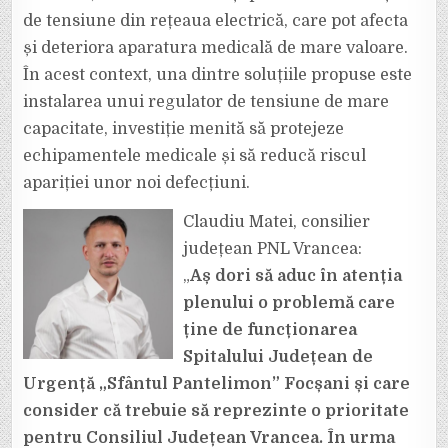
de tensiune din rețeaua electrică, care pot afecta
și deteriora aparatura medicală de mare valoare.
În acest context, una dintre soluțiile propuse este
instalarea unui regulator de tensiune de mare
capacitate, investiție menită să protejeze
echipamentele medicale și să reducă riscul
apariției unor noi defecțiuni.
Claudiu Matei, consilier
județean PNL Vrancea:
„
Aș dori să aduc în atenția
plenului o problemă care
ține de funcționarea
Spitalului Județean de
Urgență „Sfântul Pantelimon” Focșani și care
consider că trebuie să reprezinte o prioritate
pentru Consiliul Județean Vrancea. În urma