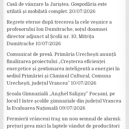
Casă de vânzare la Jariștea. Gospodăria este
utilată și mobilată complet.
20/07/2026
Regrete eterne după trecerea la cele veșnice a
profesorului Ion Dumitrache, soțul doamnei
director adjunct al Școlii nr. 10, Mitrița
Dumitrache
10/07/2026
Comunicat de presă. Primăria Urechești anunță
finalizarea proiectului „Creșterea eficienței
energetice și gestionarea inteligentă a energiei în
sediul Primăriei și Căminul Cultural, Comuna
Urechești, județul Vrancea”
10/07/2026
Școala Gimnazială „Anghel Saligny” Focșani, pe
locul I între școlile gimnaziale din județul Vrancea
la Evaluarea Națională
09/07/2026
Fermierii vrânceni trag un nou semnal de alarmă:
prețuri prea mici la laptele vândut de producători