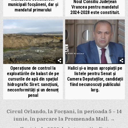
Noul Consiliu Județean
municipali focșăneni, dar și
Vrancea pentru mandatul
mandatul primarului
2024-2028 este constituit.
Operațiune de control la
Halici și-a impus apropiații pe
exploatările de balast de pe
listele pentru Senat și
cursurile de apă din spațiul
Camera Deputaților, candidații
hidrografic Siret: sancțiuni,
fiind necunoscuți publicului
neconformități și un denunț
larg.
penal
Navigare
Circul Orlando, la Focșani, în perioada 5 – 14
în
iunie, în parcare la Promenada Mall. →
articole