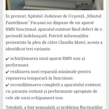
În prezent, Spitalul Județean de Urgență „Sfântul
Pantelimon” Focșani nu dispune de un aparat
RMN funcțional, aparatul existent fiind defect de o
perioadă îndelungată. Potrivit informațiilor
prezentate în plen de către Claudiu Matei, acesta a
identificat trei variante:
✔️ achiziționarea unui aparat RMN nou și
performant;
✔️ realizarea unei reparații minimale pentru
repunerea temporară în funcțiune;
✔️ recondiționarea completă a aparatului existent,
cu garanție extinsă și performanțe apropiate de
cele ale unui echipament nou.
Totodată, a fost semnalată și problema fluctuațiilor