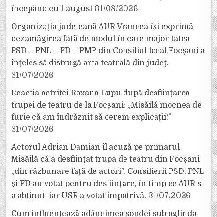
începând cu 1 august
01/08/2026
Organizația județeană AUR Vrancea își exprimă
dezamăgirea față de modul în care majoritatea
PSD – PNL – FD – PMP din Consiliul local Focșani a
înțeles să distrugă arta teatrală din județ.
31/07/2026
Reacția actriței Roxana Lupu după desființarea
trupei de teatru de la Focșani: „Misăilă mocnea de
furie că am îndrăznit să cerem explicații!”
31/07/2026
Actorul Adrian Damian îl acuză pe primarul
Misăilă că a desființat trupa de teatru din Focșani
„din răzbunare față de actori”. Consilierii PSD, PNL
și FD au votat pentru desființare, în timp ce AUR s-
a abținut, iar USR a votat împotrivă.
31/07/2026
Cum influențează adâncimea sondei sub oglinda