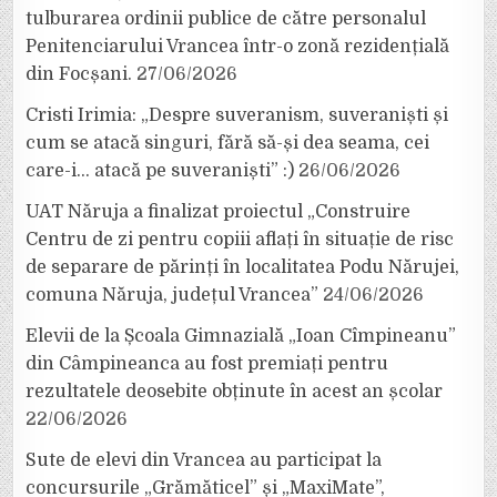
tulburarea ordinii publice de către personalul
Penitenciarului Vrancea într-o zonă rezidențială
din Focșani.
27/06/2026
Cristi Irimia: „Despre suveranism, suveraniști și
cum se atacă singuri, fără să-și dea seama, cei
care-i… atacă pe suveraniști” :)
26/06/2026
UAT Năruja a finalizat proiectul „Construire
Centru de zi pentru copiii aflați în situație de risc
de separare de părinți în localitatea Podu Nărujei,
comuna Năruja, județul Vrancea”
24/06/2026
Elevii de la Școala Gimnazială „Ioan Cîmpineanu”
din Câmpineanca au fost premiați pentru
rezultatele deosebite obținute în acest an școlar
22/06/2026
Sute de elevi din Vrancea au participat la
concursurile „Grămăticel” și „MaxiMate”,