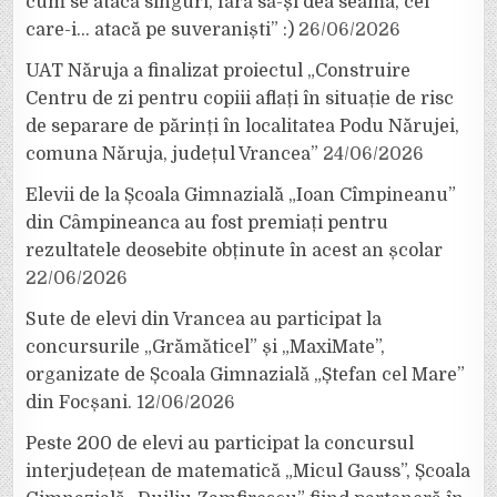
cum se atacă singuri, fără să-și dea seama, cei
care-i… atacă pe suveraniști” :)
26/06/2026
UAT Năruja a finalizat proiectul „Construire
Centru de zi pentru copiii aflați în situație de risc
de separare de părinți în localitatea Podu Nărujei,
comuna Năruja, județul Vrancea”
24/06/2026
Elevii de la Școala Gimnazială „Ioan Cîmpineanu”
din Câmpineanca au fost premiați pentru
rezultatele deosebite obținute în acest an școlar
22/06/2026
Sute de elevi din Vrancea au participat la
concursurile „Grămăticel” și „MaxiMate”,
organizate de Școala Gimnazială „Ștefan cel Mare”
din Focșani.
12/06/2026
Peste 200 de elevi au participat la concursul
interjudețean de matematică „Micul Gauss”, Școala