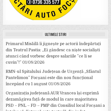
ULTIMELE ȘTIRI
Primarul Misăilă îi jignește pe actorii îndepărtați
din Teatrul Pastia: „Ei gândesc ca niște socialiști
atunci când vorbesc despre salariile ”ce li se
cuvin”!”
01/08/2026
RMN-ul Spitalului Județean de Urgență „Sfântul
Pantelimon” Focșani este din nou funcțional
începând cu 1 august
01/08/2026
Organizația județeană AUR Vrancea își exprimă
dezamăgirea față de modul în care majoritatea
PSD – PNL – FD – PMP din Consiliul local Focșani a