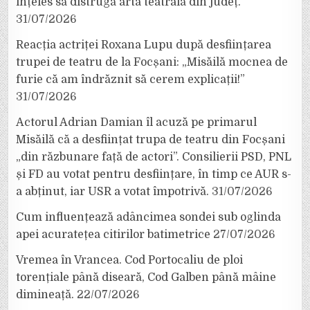
înțeles să distrugă arta teatrală din județ.
31/07/2026
Reacția actriței Roxana Lupu după desființarea
trupei de teatru de la Focșani: „Misăilă mocnea de
furie că am îndrăznit să cerem explicații!”
31/07/2026
Actorul Adrian Damian îl acuză pe primarul
Misăilă că a desființat trupa de teatru din Focșani
„din răzbunare față de actori”. Consilierii PSD, PNL
și FD au votat pentru desființare, în timp ce AUR s-
a abținut, iar USR a votat împotrivă.
31/07/2026
Cum influențează adâncimea sondei sub oglinda
apei acuratețea citirilor batimetrice
27/07/2026
Vremea în Vrancea. Cod Portocaliu de ploi
torențiale până diseară, Cod Galben până mâine
dimineață.
22/07/2026