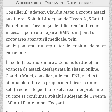
ON
EDITIEDEVRANCEA
08/06/2026
LEAVE A COMMENT
PROPUNERE
PENTRU
IDENTIFICAREA
Consilierul județean Claudiu Matei a propus astăzi
FONDURILOR
NECESARE
susținerea Spitalul Județean de Urgență „Sfântul
PENTRU
UN
Pantelimon” Focșani și identificarea fondurilor
APARAT
RMN
necesare pentru un aparat RMN funcțional și
FUNCȚIONAL
LA
SPITALUL
protejarea aparaturii medicale, prin
JUDEȚEAN
achiziționarea unui regulator de tensiune de mare
capacitate.
În ședința extraordinară a Consiliului Județean
Vrancea de astăzi, desfășurată în sistem online,
Claudiu Matei, consilier județean PNL, a adus în
atenția plenului și a propus identificarea unor
soluții concrete pentru rezolvarea unei probleme
cu care se confruntă Spitalul Județean de Urgență
„Sfântul Pantelimon” Focșani.