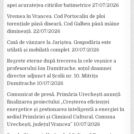
apei acuratețea citirilor batimetrice
27/07/2026
Vremea în Vrancea. Cod Portocaliu de ploi
torențiale până diseară, Cod Galben până mâine
dimineață.
22/07/2026
Casă de vânzare la Jariștea. Gospodăria este
utilată și mobilată complet.
20/07/2026
Regrete eterne după trecerea la cele veșnice a
profesorului Ion Dumitrache, soțul doamnei
director adjunct al Școlii nr. 10, Mitrița
Dumitrache
10/07/2026
Comunicat de presă. Primăria Urechești anunță
finalizarea proiectului „Creșterea eficienței
energetice și gestionarea inteligentă a energiei în
sediul Primăriei și Căminul Cultural, Comuna
Urechești, județul Vrancea”
10/07/2026