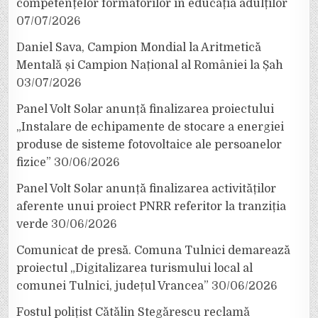
competențelor formatorilor în educația adulților
07/07/2026
Daniel Sava, Campion Mondial la Aritmetică
Mentală și Campion Național al României la Șah
03/07/2026
Panel Volt Solar anunță finalizarea proiectului
„Instalare de echipamente de stocare a energiei
produse de sisteme fotovoltaice ale persoanelor
fizice”
30/06/2026
Panel Volt Solar anunță finalizarea activităților
aferente unui proiect PNRR referitor la tranziția
verde
30/06/2026
Comunicat de presă. Comuna Tulnici demarează
proiectul „Digitalizarea turismului local al
comunei Tulnici, județul Vrancea”
30/06/2026
Fostul polițist Cătălin Stegărescu reclamă