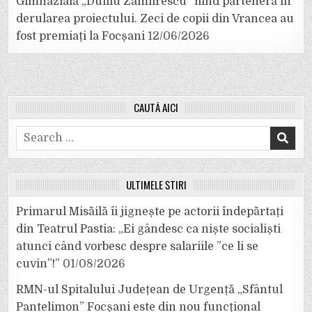
Gimnazială „Duiliu Zamfirescu” fiind parteneră în
derularea proiectului. Zeci de copii din Vrancea au
fost premiați la Focșani
12/06/2026
CAUTĂ AICI
Search
for:
ULTIMELE ȘTIRI
Primarul Misăilă îi jignește pe actorii îndepărtați
din Teatrul Pastia: „Ei gândesc ca niște socialiști
atunci când vorbesc despre salariile ”ce li se
cuvin”!”
01/08/2026
RMN-ul Spitalului Județean de Urgență „Sfântul
Pantelimon” Focșani este din nou funcțional