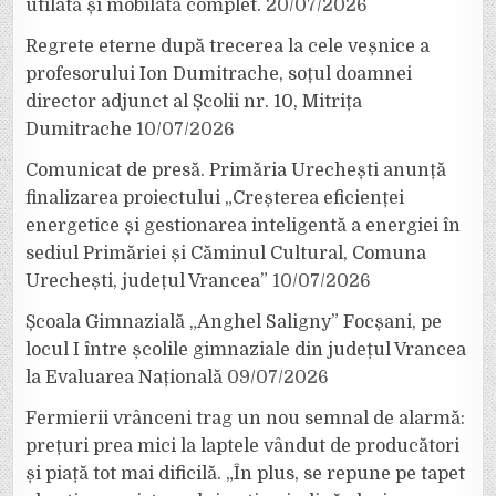
utilată și mobilată complet.
20/07/2026
Regrete eterne după trecerea la cele veșnice a
profesorului Ion Dumitrache, soțul doamnei
director adjunct al Școlii nr. 10, Mitrița
Dumitrache
10/07/2026
Comunicat de presă. Primăria Urechești anunță
finalizarea proiectului „Creșterea eficienței
energetice și gestionarea inteligentă a energiei în
sediul Primăriei și Căminul Cultural, Comuna
Urechești, județul Vrancea”
10/07/2026
Școala Gimnazială „Anghel Saligny” Focșani, pe
locul I între școlile gimnaziale din județul Vrancea
la Evaluarea Națională
09/07/2026
Fermierii vrânceni trag un nou semnal de alarmă:
prețuri prea mici la laptele vândut de producători
și piață tot mai dificilă. „În plus, se repune pe tapet