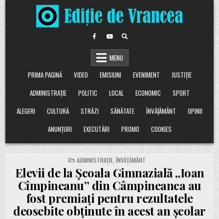
Skip
to
content
MENU
PRIMA PAGINĂ
VIDEO
EMISIUNI
EVENIMENT
JUSTIȚIE
ADMINISTRAȚIE
POLITIC
LOCAL
ECONOMIC
SPORT
ALEGERI
CULTURĂ
STRĂZI
SĂNĂTATE
ÎNVĂȚĂMÂNT
OPINII
ANUNȚURI
EXECUTĂRI
PROMO
COOKIES
POSTED
ADMINISTRAȚIE
,
ÎNVĂȚĂMÂNT
IN
Elevii de la Școala Gimnazială „Ioan
Cîmpineanu” din Câmpineanca au
fost premiați pentru rezultatele
deosebite obținute în acest an școlar