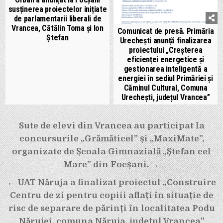
susținerea proiectelor inițiate
de parlamentarii liberali de
Vrancea, Cătălin Toma și Ion
Comunicat de presă. Primăria
Ștefan
Urechești anunță finalizarea
proiectului „Creșterea
eficienței energetice și
gestionarea inteligentă a
energiei în sediul Primăriei și
Căminul Cultural, Comuna
Urechești, județul Vrancea”
Navigare
Sute de elevi din Vrancea au participat la
în
concursurile „Grămăticel” și „MaxiMate”,
articole
organizate de Școala Gimnazială „Ștefan cel
Mare” din Focșani. →
← UAT Năruja a finalizat proiectul „Construire
Centru de zi pentru copiii aflați în situație de
risc de separare de părinți în localitatea Podu
Nărujei, comuna Năruja, județul Vrancea”