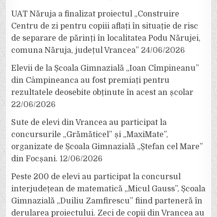
UAT Năruja a finalizat proiectul „Construire
Centru de zi pentru copiii aflați în situație de risc
de separare de părinți în localitatea Podu Nărujei,
comuna Năruja, județul Vrancea”
24/06/2026
Elevii de la Școala Gimnazială „Ioan Cîmpineanu”
din Câmpineanca au fost premiați pentru
rezultatele deosebite obținute în acest an școlar
22/06/2026
Sute de elevi din Vrancea au participat la
concursurile „Grămăticel” și „MaxiMate”,
organizate de Școala Gimnazială „Ștefan cel Mare”
din Focșani.
12/06/2026
Peste 200 de elevi au participat la concursul
interjudețean de matematică „Micul Gauss”, Școala
Gimnazială „Duiliu Zamfirescu” fiind parteneră în
derularea proiectului. Zeci de copii din Vrancea au