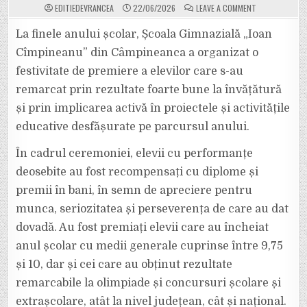
ON
EDITIEDEVRANCEA
22/06/2026
LEAVE A COMMENT
ELEVII
DE
LA
La finele anului școlar, Școala Gimnazială „Ioan
ȘCOALA
GIMNAZIALĂ
Cîmpineanu” din Câmpineanca a organizat o
„IOAN
CÎMPINEANU”
festivitate de premiere a elevilor care s-au
DIN
CÂMPINEANCA
remarcat prin rezultate foarte bune la învățătură
AU
FOST
PREMIAȚI
și prin implicarea activă în proiectele și activitățile
PENTRU
REZULTATELE
educative desfășurate pe parcursul anului.
DEOSEBITE
OBȚINUTE
ÎN
În cadrul ceremoniei, elevii cu performanțe
ACEST
AN
deosebite au fost recompensați cu diplome și
ȘCOLAR
premii în bani, în semn de apreciere pentru
munca, seriozitatea și perseverența de care au dat
dovadă. Au fost premiați elevii care au încheiat
anul școlar cu medii generale cuprinse între 9,75
și 10, dar și cei care au obținut rezultate
remarcabile la olimpiade și concursuri școlare și
extrașcolare, atât la nivel județean, cât și național.