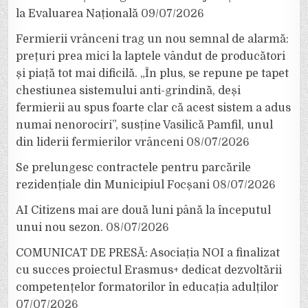
la Evaluarea Națională
09/07/2026
Fermierii vrânceni trag un nou semnal de alarmă:
prețuri prea mici la laptele vândut de producători
și piață tot mai dificilă. „În plus, se repune pe tapet
chestiunea sistemului anti-grindină, deși
fermierii au spus foarte clar că acest sistem a adus
numai nenorociri”, susține Vasilică Pamfil, unul
din liderii fermierilor vrânceni
08/07/2026
Se prelungesc contractele pentru parcările
rezidențiale din Municipiul Focșani
08/07/2026
AI Citizens mai are două luni până la începutul
unui nou sezon.
08/07/2026
COMUNICAT DE PRESĂ: Asociația NOI a finalizat
cu succes proiectul Erasmus+ dedicat dezvoltării
competențelor formatorilor în educația adulților
07/07/2026