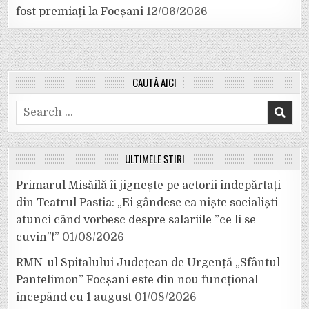
fost premiați la Focșani
12/06/2026
CAUTĂ AICI
Search
for:
ULTIMELE ȘTIRI
Primarul Misăilă îi jignește pe actorii îndepărtați
din Teatrul Pastia: „Ei gândesc ca niște socialiști
atunci când vorbesc despre salariile ”ce li se
cuvin”!”
01/08/2026
RMN-ul Spitalului Județean de Urgență „Sfântul
Pantelimon” Focșani este din nou funcțional
începând cu 1 august
01/08/2026