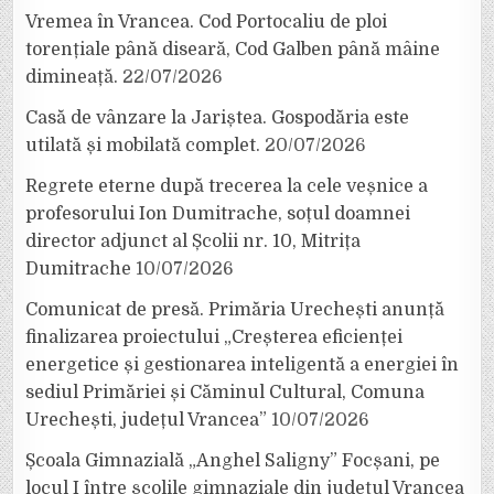
Vremea în Vrancea. Cod Portocaliu de ploi
torențiale până diseară, Cod Galben până mâine
dimineață.
22/07/2026
Casă de vânzare la Jariștea. Gospodăria este
utilată și mobilată complet.
20/07/2026
Regrete eterne după trecerea la cele veșnice a
profesorului Ion Dumitrache, soțul doamnei
director adjunct al Școlii nr. 10, Mitrița
Dumitrache
10/07/2026
Comunicat de presă. Primăria Urechești anunță
finalizarea proiectului „Creșterea eficienței
energetice și gestionarea inteligentă a energiei în
sediul Primăriei și Căminul Cultural, Comuna
Urechești, județul Vrancea”
10/07/2026
Școala Gimnazială „Anghel Saligny” Focșani, pe
locul I între școlile gimnaziale din județul Vrancea