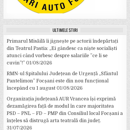
ULTIMELE ȘTIRI
Primarul Misăilă îi jignește pe actorii îndepărtați
din Teatrul Pastia: „Ei gândesc ca niște socialiști
atunci când vorbesc despre salariile ”ce li se
cuvin”!”
01/08/2026
RMN-ul Spitalului Județean de Urgență „Sfântul
Pantelimon” Focșani este din nou funcțional
începând cu 1 august
01/08/2026
Organizația județeană AUR Vrancea își exprimă
dezamăgirea față de modul în care majoritatea
PSD – PNL – FD – PMP din Consiliul local Focșani a
înțeles să distrugă arta teatrală din județ.
31/07/2026