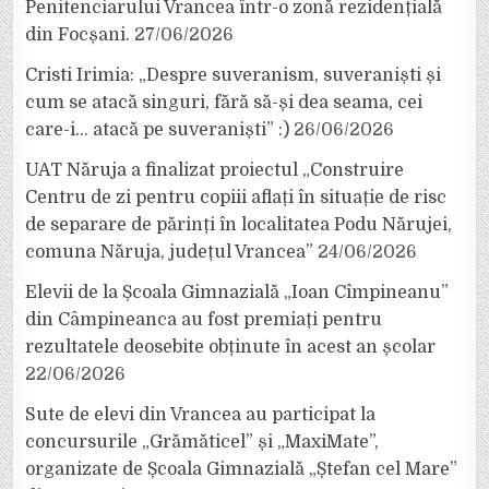
Penitenciarului Vrancea într-o zonă rezidențială
din Focșani.
27/06/2026
Cristi Irimia: „Despre suveranism, suveraniști și
cum se atacă singuri, fără să-și dea seama, cei
care-i… atacă pe suveraniști” :)
26/06/2026
UAT Năruja a finalizat proiectul „Construire
Centru de zi pentru copiii aflați în situație de risc
de separare de părinți în localitatea Podu Nărujei,
comuna Năruja, județul Vrancea”
24/06/2026
Elevii de la Școala Gimnazială „Ioan Cîmpineanu”
din Câmpineanca au fost premiați pentru
rezultatele deosebite obținute în acest an școlar
22/06/2026
Sute de elevi din Vrancea au participat la
concursurile „Grămăticel” și „MaxiMate”,
organizate de Școala Gimnazială „Ștefan cel Mare”