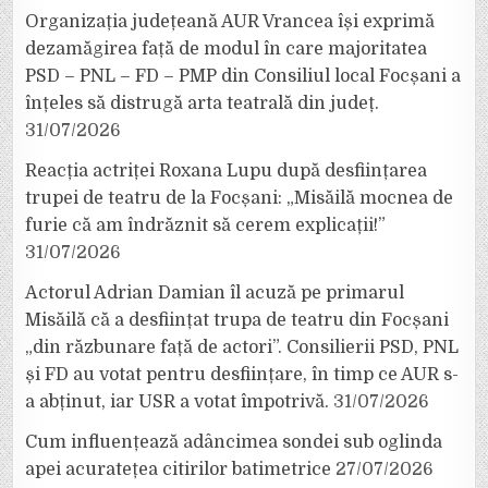
Organizația județeană AUR Vrancea își exprimă
dezamăgirea față de modul în care majoritatea
PSD – PNL – FD – PMP din Consiliul local Focșani a
înțeles să distrugă arta teatrală din județ.
31/07/2026
Reacția actriței Roxana Lupu după desființarea
trupei de teatru de la Focșani: „Misăilă mocnea de
furie că am îndrăznit să cerem explicații!”
31/07/2026
Actorul Adrian Damian îl acuză pe primarul
Misăilă că a desființat trupa de teatru din Focșani
„din răzbunare față de actori”. Consilierii PSD, PNL
și FD au votat pentru desființare, în timp ce AUR s-
a abținut, iar USR a votat împotrivă.
31/07/2026
Cum influențează adâncimea sondei sub oglinda
apei acuratețea citirilor batimetrice
27/07/2026