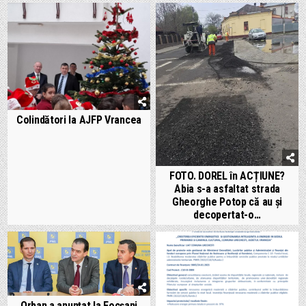
Colindători la AJFP Vrancea
FOTO. DOREL în ACȚIUNE?
Abia s-a asfaltat strada
Gheorghe Potop că au și
decopertat-o…
Orban a anunțat la Focșani