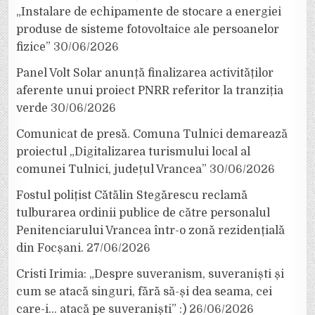
„Instalare de echipamente de stocare a energiei
produse de sisteme fotovoltaice ale persoanelor
fizice”
30/06/2026
Panel Volt Solar anunță finalizarea activităților
aferente unui proiect PNRR referitor la tranziția
verde
30/06/2026
Comunicat de presă. Comuna Tulnici demarează
proiectul „Digitalizarea turismului local al
comunei Tulnici, județul Vrancea”
30/06/2026
Fostul polițist Cătălin Stegărescu reclamă
tulburarea ordinii publice de către personalul
Penitenciarului Vrancea într-o zonă rezidențială
din Focșani.
27/06/2026
Cristi Irimia: „Despre suveranism, suveraniști și
cum se atacă singuri, fără să-și dea seama, cei
care-i… atacă pe suveraniști” :)
26/06/2026