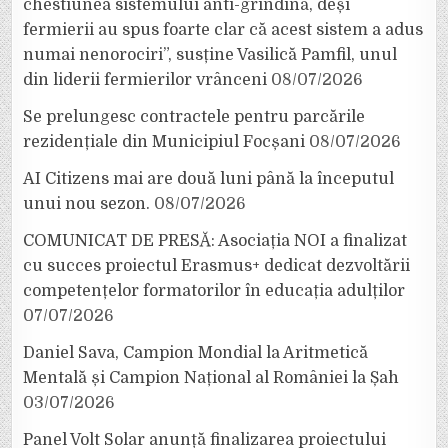
chestiunea sistemului anti-grindină, deși
fermierii au spus foarte clar că acest sistem a adus
numai nenorociri”, susține Vasilică Pamfil, unul
din liderii fermierilor vrânceni
08/07/2026
Se prelungesc contractele pentru parcările
rezidențiale din Municipiul Focșani
08/07/2026
AI Citizens mai are două luni până la începutul
unui nou sezon.
08/07/2026
COMUNICAT DE PRESĂ: Asociația NOI a finalizat
cu succes proiectul Erasmus+ dedicat dezvoltării
competențelor formatorilor în educația adulților
07/07/2026
Daniel Sava, Campion Mondial la Aritmetică
Mentală și Campion Național al României la Șah
03/07/2026
Panel Volt Solar anunță finalizarea proiectului