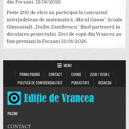
din Focșani.
12/06/2026
Peste 200 de elevi au participat la concursul
interjudețean de matematică „Micul Gauss”, Școala
Gimnazială „Duiliu Zamfirescu” fiind parteneră în
derularea proiectului. Zeci de copii din Vrancea au
fost premiați la Focșani
12/06/2026
MENU
PRIMA PAGINĂ
CONTACT
COOKIE
ISSN / ISSN-L
POLITICĂ DE CONFIDENȚIALITATE
PUBLICITATE
REDACȚIA
PAGINI
CONTACT