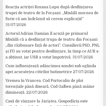
Reacția actriței Roxana Lupu după desființarea
trupei de teatru de la Focșani: „Misăilă mocnea de
furie că am îndrăznit să cerem explicații!”
31/07/2026
Actorul Adrian Damian îl acuză pe primarul
Misăilă că a desființat trupa de teatru din Focșani
„din răzbunare față de actori”. Consilierii PSD, PNL
și FD au votat pentru desființare, în timp ce AUR s-
a abținut, iar USR a votat împotrivă.
31/07/2026
Cum influențează adâncimea sondei sub oglinda
apei acuratețea citirilor batimetrice
27/07/2026
Vremea în Vrancea. Cod Portocaliu de ploi
torențiale până diseară, Cod Galben până mâine
dimineață.
22/07/2026
Casă de vânzare la Jariștea. Gospodăria este