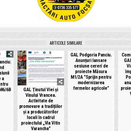
ARTICOLE SIMILARE
GAL Podgoria Panciu.
Comu
Anunțuri lansare
GAL
anciu:
sesiune cereri de
Vi
nd
proiecte Măsura
îm
iunii
M1/2A ”Sprijin pentru
Po
 a
modernizarea
anu
entru
fermelor agricole”
proie
 M6/6B
GAL Ținutul Viei și
Vinului Vrancea.
Activitate de
promovare a tradițiilor
și a producătorilor
locali în cadrul
proiectului „Via Vitis
Varancha”