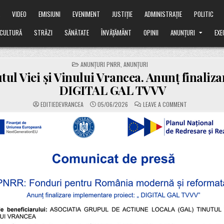
Ă
VIDEO
EMISIUNI
EVENIMENT
JUSTIȚIE
ADMINISTRAȚIE
POLITIC
CULTURĂ
STRĂZI
SĂNĂTATE
ÎNVĂȚĂMÂNT
OPINII
ANUNȚURI
EXE
POSTED
ANUNȚURI PNRR
,
ANUNȚURI
IN
ul Viei și Vinului Vrancea. Anunț finaliza
DIGITAL GAL TVVV
ON
EDITIEDEVRANCEA
05/06/2026
LEAVE A COMMENT
GAL
ȚINUTUL
VIEI
ȘI
VINULUI
VRANCEA.
ANUNȚ
FINALIZARE
PROIECT
DIGITAL
GAL
TVVV