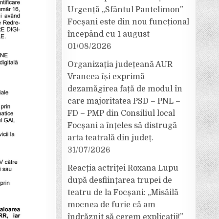
Urgență „Sfântul Pantelimon”
Focșani este din nou funcțional
începând cu 1 august
01/08/2026
Organizația județeană AUR
Vrancea își exprimă
dezamăgirea față de modul în
care majoritatea PSD – PNL –
FD – PMP din Consiliul local
Focșani a înțeles să distrugă
arta teatrală din județ.
31/07/2026
Reacția actriței Roxana Lupu
după desființarea trupei de
teatru de la Focșani: „Misăilă
mocnea de furie că am
îndrăznit să cerem explicații!”