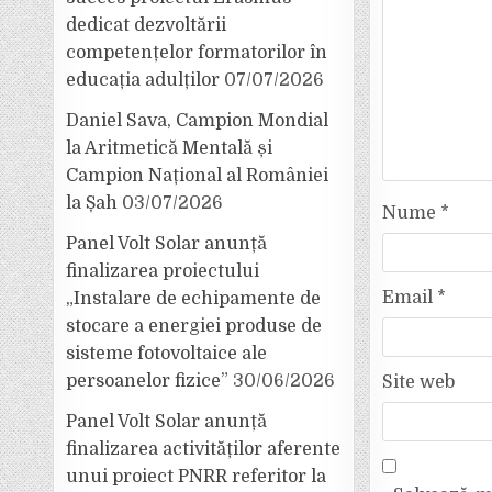
dedicat dezvoltării
competențelor formatorilor în
educația adulților
07/07/2026
Daniel Sava, Campion Mondial
la Aritmetică Mentală și
Campion Național al României
la Șah
03/07/2026
Nume
*
Panel Volt Solar anunță
finalizarea proiectului
Email
*
„Instalare de echipamente de
stocare a energiei produse de
sisteme fotovoltaice ale
persoanelor fizice”
30/06/2026
Site web
Panel Volt Solar anunță
finalizarea activităților aferente
unui proiect PNRR referitor la