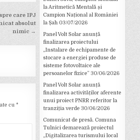
la Aritmetică Mentală și
spre care IPJ
Campion Național al României
la Șah
03/07/2026
icat absolut
nimic →
Panel Volt Solar anunță
finalizarea proiectului
„Instalare de echipamente de
stocare a energiei produse de
sisteme fotovoltaice ale
persoanelor fizice”
30/06/2026
Panel Volt Solar anunță
finalizarea activităților aferente
unui proiect PNRR referitor la
cate cu
*
tranziția verde
30/06/2026
Comunicat de presă. Comuna
Tulnici demarează proiectul
„Digitalizarea turismului local