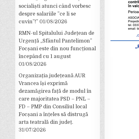
socialiști atunci când vorbesc
despre salariile ”ce li se
cuvin”!”
01/08/2026
RMN-ul Spitalului Județean de
Urgență „Sfântul Pantelimon”
Focșani este din nou funcțional
începând cu 1 august
01/08/2026
Organizația județeană AUR
Vrancea își exprimă
dezamăgirea față de modul în
care majoritatea PSD – PNL –
FD – PMP din Consiliul local
Focșani a înțeles să distrugă
arta teatrală din județ.
31/07/2026