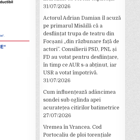
31/07/2026
Actorul Adrian Damian îl acuză
pe primarul Misăilă că a
desființat trupa de teatru din
Focșani „din răzbunare față de
actori”. Consilierii PSD, PNL și
FD au votat pentru desființare,
în timp ce AUR s-a abținut, iar
USR a votat împotrivă.
31/07/2026
Cum influențează adâncimea
sondei sub oglinda apei
acuratețea citirilor batimetrice
27/07/2026
Vremea în Vrancea. Cod
Portocaliu de ploi torențiale