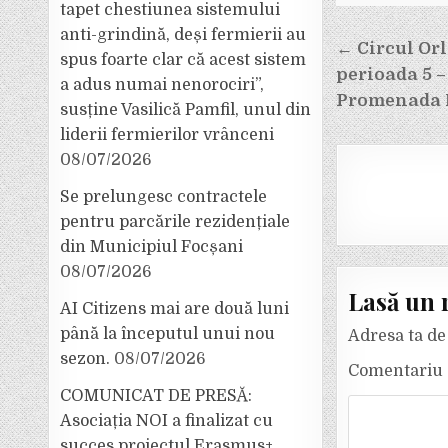
tapet chestiunea sistemului
anti-grindină, deși fermierii au
Navigar
← Circul Orl
spus foarte clar că acest sistem
în
perioada 5 –
a adus numai nenorociri”,
articole
Promenada 
susține Vasilică Pamfil, unul din
liderii fermierilor vrânceni
08/07/2026
Se prelungesc contractele
pentru parcările rezidențiale
din Municipiul Focșani
08/07/2026
Lasă un 
AI Citizens mai are două luni
până la începutul unui nou
Adresa ta de 
sezon.
08/07/2026
Comentariu
COMUNICAT DE PRESĂ:
Asociația NOI a finalizat cu
succes proiectul Erasmus+