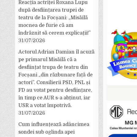
Reacția actriței Roxana Lupu
după desființarea trupei de
teatru de la Focșani: „Misăilă
mocnea de furie că am
îndrăznit să cerem explicații!”
31/07/2026
Actorul Adrian Damian îl acuză
pe primarul Misăilă că a
desființat trupa de teatru din
Focșani „din răzbunare față de
actori”. Consilierii PSD, PNL și
FD au votat pentru desființare,
în timp ce AUR s-a abținut, iar
USR a votat împotrivă.
31/07/2026
Cum influențează adâncimea
sondei sub oglinda apei