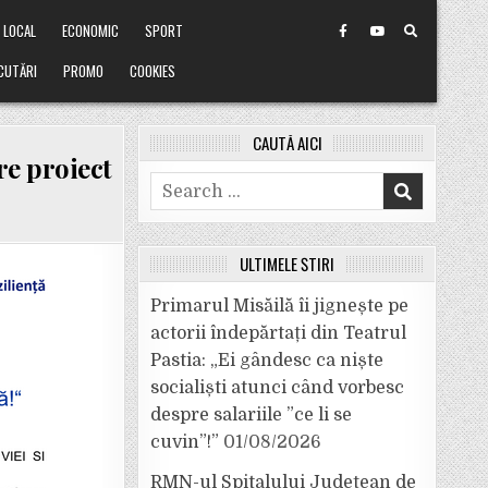
LOCAL
ECONOMIC
SPORT
CUTĂRI
PROMO
COOKIES
CAUTĂ AICI
re proiect
Search
for:
ULTIMELE ȘTIRI
Primarul Misăilă îi jignește pe
actorii îndepărtați din Teatrul
Pastia: „Ei gândesc ca niște
socialiști atunci când vorbesc
despre salariile ”ce li se
cuvin”!”
01/08/2026
RMN-ul Spitalului Județean de