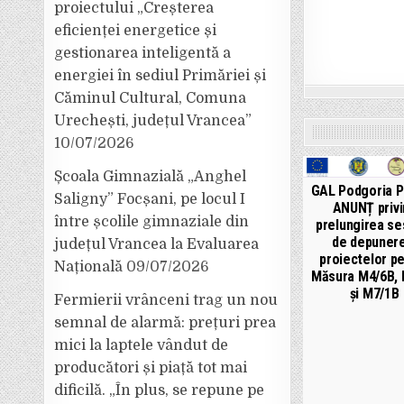
proiectului „Creșterea
eficienței energetice și
gestionarea inteligentă a
energiei în sediul Primăriei și
Căminul Cultural, Comuna
Urechești, județul Vrancea”
10/07/2026
Școala Gimnazială „Anghel
GAL Podgoria P
Saligny” Focșani, pe locul I
ANUNȚ privi
între școlile gimnaziale din
prelungirea ses
de depunere
județul Vrancea la Evaluarea
proiectelor p
Națională
09/07/2026
Măsura M4/6B,
și M7/1B
Fermierii vrânceni trag un nou
semnal de alarmă: prețuri prea
mici la laptele vândut de
producători și piață tot mai
dificilă. „În plus, se repune pe