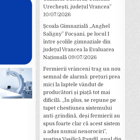
Urechești, județul Vrancea”
10/07/2026
Școala Gimnazială „Anghel
Saligny” Focșani, pe locul I
între școlile gimnaziale din
județul Vrancea la Evaluarea
Națională
09/07/2026
Fermierii vrânceni trag un nou
semnal de alarmă: prețuri prea
mici la laptele vândut de
producători și piață tot mai
dificilă. „În plus, se repune pe
tapet chestiunea sistemului
anti-grindină, deși fermierii au
spus foarte clar că acest sistem
a adus numai nenorociri”,
susține Vasilică Pamfil, unul din