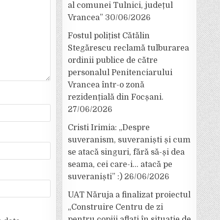
al comunei Tulnici, județul
Vrancea”
30/06/2026
Fostul polițist Cătălin
Stegărescu reclamă tulburarea
ordinii publice de către
personalul Penitenciarului
Vrancea într-o zonă
rezidențială din Focșani.
27/06/2026
Cristi Irimia: „Despre
suveranism, suveraniști și cum
se atacă singuri, fără să-și dea
seama, cei care-i… atacă pe
suveraniști” :)
26/06/2026
UAT Năruja a finalizat proiectul
„Construire Centru de zi
pentru copiii aflați în situație de