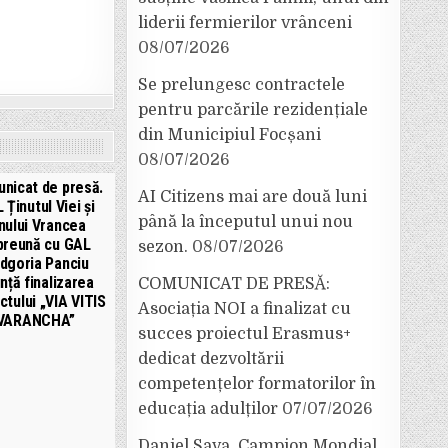
liderii fermierilor vrânceni
08/07/2026
Se prelungesc contractele
pentru parcările rezidențiale
din Municipiul Focșani
08/07/2026
nicat de presă.
AI Citizens mai are două luni
 Ținutul Viei și
până la începutul unui nou
nului Vrancea
preună cu GAL
sezon.
08/07/2026
dgoria Panciu
nță finalizarea
COMUNICAT DE PRESĂ:
ctului „VIA VITIS
Asociația NOI a finalizat cu
VARANCHA”
succes proiectul Erasmus+
dedicat dezvoltării
competențelor formatorilor în
educația adulților
07/07/2026
Daniel Sava, Campion Mondial