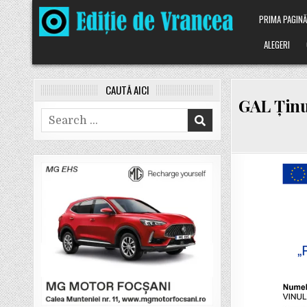
Skip
PRIMA PAGIN
to
content
ALEGERI
CAUTĂ AICI
GAL Ținut
Search
for: