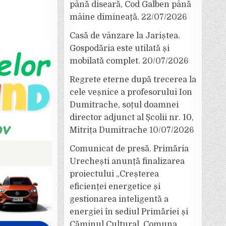
până diseară, Cod Galben până
mâine dimineață.
22/07/2026
Casă de vânzare la Jariștea.
Gospodăria este utilată și
mobilată complet.
20/07/2026
Regrete eterne după trecerea la
cele veșnice a profesorului Ion
Dumitrache, soțul doamnei
director adjunct al Școlii nr. 10,
Mitrița Dumitrache
10/07/2026
Comunicat de presă. Primăria
Urechești anunță finalizarea
proiectului „Creșterea
eficienței energetice și
gestionarea inteligentă a
energiei în sediul Primăriei și
Căminul Cultural, Comuna