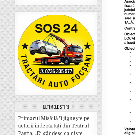
ULTIMELE ȘTIRI
Primarul Misăilă îi jignește pe
actorii îndepărtați din Teatrul
Pastia: „Ei gândesc ca niște