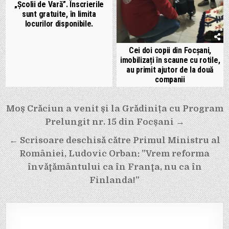
„Școlii de Vară”. Înscrierile
sunt gratuite, în limita
locurilor disponibile.
Cei doi copii din Focșani,
imobilizați în scaune cu rotile,
au primit ajutor de la două
companii
Navigare
Moș Crăciun a venit și la Grădinița cu Program
în
Prelungit nr. 15 din Focșani →
articole
← Scrisoare deschisă către Primul Ministru al
României, Ludovic Orban: ”Vrem reforma
învăţământului ca în Franţa, nu ca în
Finlanda!”