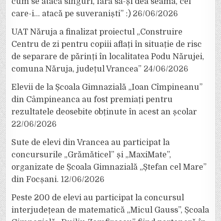
cum se atacă singuri, fără să-și dea seama, cei
care-i… atacă pe suveraniști” :)
26/06/2026
UAT Năruja a finalizat proiectul „Construire
Centru de zi pentru copiii aflați în situație de risc
de separare de părinți în localitatea Podu Nărujei,
comuna Năruja, județul Vrancea”
24/06/2026
Elevii de la Școala Gimnazială „Ioan Cîmpineanu”
din Câmpineanca au fost premiați pentru
rezultatele deosebite obținute în acest an școlar
22/06/2026
Sute de elevi din Vrancea au participat la
concursurile „Grămăticel” și „MaxiMate”,
organizate de Școala Gimnazială „Ștefan cel Mare”
din Focșani.
12/06/2026
Peste 200 de elevi au participat la concursul
interjudețean de matematică „Micul Gauss”, Școala