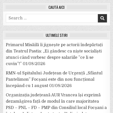
CAUTĂ AICI
Search
for:
ULTIMELE ȘTIRI
Primarul Misăilă îi jignește pe actorii îndepărtați
din Teatrul Pastia: „Ei gândesc ca niște socialiști
atunci când vorbesc despre salariile ”ce li se
cuvin”!”
01/08/2026
RMN-ul Spitalului Județean de Urgență „Sfântul
Pantelimon” Focșani este din nou funcțional
începând cu 1 august
01/08/2026
Organizația județeană AUR Vrancea își exprimă
dezamăgirea față de modul în care majoritatea
PSD – PNL – FD – PMP din Consiliul local Focșani a