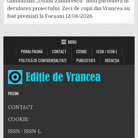
Gimnazială „Duiliu Zamfirescu” fiind parteneră în
derularea proiectului. Zeci de copii din Vrancea au
fost premiați la Focșani
12/06/2026
MENU
PRIMA PAGINĂ
CONTACT
COOKIE
ISSN / ISSN-L
POLITICĂ DE CONFIDENȚIALITATE
PUBLICITATE
REDACȚIA
PAGINI
CONTACT
COOKIE
ISSN / ISSN-L