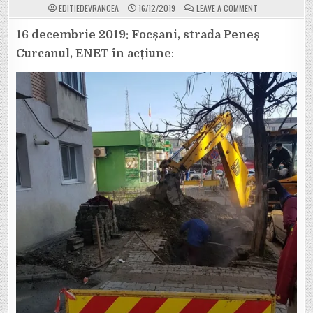
ON
EDITIEDEVRANCEA
16/12/2019
LEAVE A COMMENT
DOREL
DE
LA
16 decembrie 2019: Focșani, strada Peneș
ENET
MAI
Curcanul, ENET în acțiune
:
BAGĂ
O
FISĂ.
ENET
A
”SPART”
IARĂȘI
TROTUARUL
DE
PE
STRADA
PENEȘ
CURCANUL,
POATE-
POATE
O
GĂSI
ȚEAVA
CU
PROBLEME…