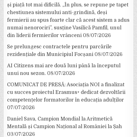
și piață tot mai dificilă. „În plus, se repune pe tapet
chestiunea sistemului anti-grindină, deși
fermierii au spus foarte clar că acest sistem a adus
numai nenorociri”, susține Vasilică Pamfil, unul
din liderii fermierilor vrânceni
08/07/2026
Se prelungesc contractele pentru parcările
rezidențiale din Municipiul Focșani
08/07/2026
AI Citizens mai are două luni până la începutul
unui nou sezon.
08/07/2026
COMUNICAT DE PRESĂ: Asociația NOI a finalizat
cu succes proiectul Erasmus+ dedicat dezvoltării
competențelor formatorilor în educația adulților
07/07/2026
Daniel Sava, Campion Mondial la Aritmetică
Mentală și Campion Național al României la Șah
03/07/2026