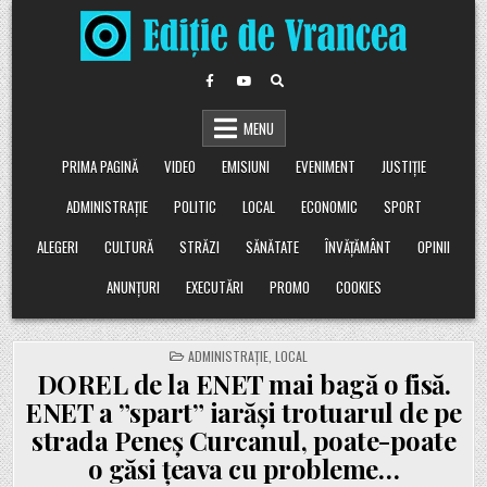
Skip
to
content
MENU
PRIMA PAGINĂ
VIDEO
EMISIUNI
EVENIMENT
JUSTIȚIE
ADMINISTRAȚIE
POLITIC
LOCAL
ECONOMIC
SPORT
ALEGERI
CULTURĂ
STRĂZI
SĂNĂTATE
ÎNVĂȚĂMÂNT
OPINII
ANUNȚURI
EXECUTĂRI
PROMO
COOKIES
POSTED
ADMINISTRAȚIE
,
LOCAL
IN
DOREL de la ENET mai bagă o fisă.
ENET a ”spart” iarăși trotuarul de pe
strada Peneș Curcanul, poate-poate
o găsi țeava cu probleme…