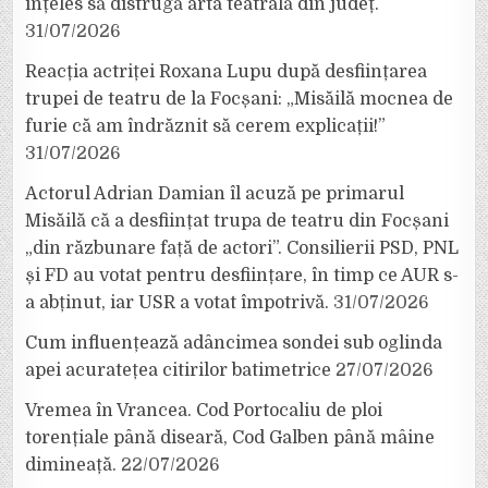
înțeles să distrugă arta teatrală din județ.
31/07/2026
Reacția actriței Roxana Lupu după desființarea
trupei de teatru de la Focșani: „Misăilă mocnea de
furie că am îndrăznit să cerem explicații!”
31/07/2026
Actorul Adrian Damian îl acuză pe primarul
Misăilă că a desființat trupa de teatru din Focșani
„din răzbunare față de actori”. Consilierii PSD, PNL
și FD au votat pentru desființare, în timp ce AUR s-
a abținut, iar USR a votat împotrivă.
31/07/2026
Cum influențează adâncimea sondei sub oglinda
apei acuratețea citirilor batimetrice
27/07/2026
Vremea în Vrancea. Cod Portocaliu de ploi
torențiale până diseară, Cod Galben până mâine
dimineață.
22/07/2026