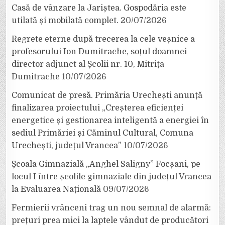
Casă de vânzare la Jariștea. Gospodăria este
utilată și mobilată complet.
20/07/2026
Regrete eterne după trecerea la cele veșnice a
profesorului Ion Dumitrache, soțul doamnei
director adjunct al Școlii nr. 10, Mitrița
Dumitrache
10/07/2026
Comunicat de presă. Primăria Urechești anunță
finalizarea proiectului „Creșterea eficienței
energetice și gestionarea inteligentă a energiei în
sediul Primăriei și Căminul Cultural, Comuna
Urechești, județul Vrancea”
10/07/2026
Școala Gimnazială „Anghel Saligny” Focșani, pe
locul I între școlile gimnaziale din județul Vrancea
la Evaluarea Națională
09/07/2026
Fermierii vrânceni trag un nou semnal de alarmă:
prețuri prea mici la laptele vândut de producători