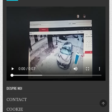
DESPRE NOI
CONTACT
SCRO
TO
COOKIE
TOP