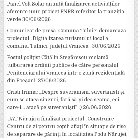
Panel Volt Solar anunță finalizarea activităților
aferente unui proiect PNRR referitor la tranziția
verde
30/06/2026
Comunicat de presă. Comuna Tulnici demarează
proiectul „Digitalizarea turismului local al
comunei Tulnici, județul Vrancea”
30/06/2026
Fostul polițist Cătălin Stegărescu reclamă
tulburarea ordinii publice de către personalul
Penitenciarului Vrancea într-o zonă rezidențială
din Focșani.
27/06/2026
Cristi Irimia: „Despre suveranism, suveraniști și
cum se atacă singuri, fără să-și dea seama, cei
care-i… atacă pe suveraniști” :)
26/06/2026
UAT Năruja a finalizat proiectul „Construire
Centru de zi pentru copiii aflați în situație de risc
de separare de părinți în localitatea Podu Nărujei,