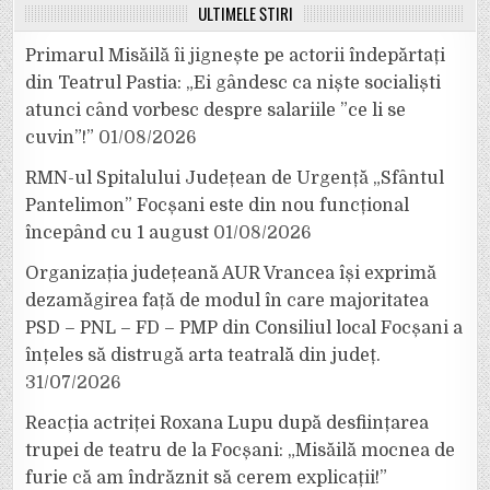
ULTIMELE ȘTIRI
Primarul Misăilă îi jignește pe actorii îndepărtați
din Teatrul Pastia: „Ei gândesc ca niște socialiști
atunci când vorbesc despre salariile ”ce li se
cuvin”!”
01/08/2026
RMN-ul Spitalului Județean de Urgență „Sfântul
Pantelimon” Focșani este din nou funcțional
începând cu 1 august
01/08/2026
Organizația județeană AUR Vrancea își exprimă
dezamăgirea față de modul în care majoritatea
PSD – PNL – FD – PMP din Consiliul local Focșani a
înțeles să distrugă arta teatrală din județ.
31/07/2026
Reacția actriței Roxana Lupu după desființarea
trupei de teatru de la Focșani: „Misăilă mocnea de
furie că am îndrăznit să cerem explicații!”