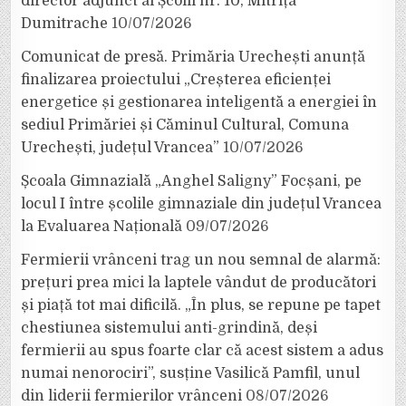
director adjunct al Școlii nr. 10, Mitrița
Dumitrache
10/07/2026
Comunicat de presă. Primăria Urechești anunță
finalizarea proiectului „Creșterea eficienței
energetice și gestionarea inteligentă a energiei în
sediul Primăriei și Căminul Cultural, Comuna
Urechești, județul Vrancea”
10/07/2026
Școala Gimnazială „Anghel Saligny” Focșani, pe
locul I între școlile gimnaziale din județul Vrancea
la Evaluarea Națională
09/07/2026
Fermierii vrânceni trag un nou semnal de alarmă:
prețuri prea mici la laptele vândut de producători
și piață tot mai dificilă. „În plus, se repune pe tapet
chestiunea sistemului anti-grindină, deși
fermierii au spus foarte clar că acest sistem a adus
numai nenorociri”, susține Vasilică Pamfil, unul
din liderii fermierilor vrânceni
08/07/2026