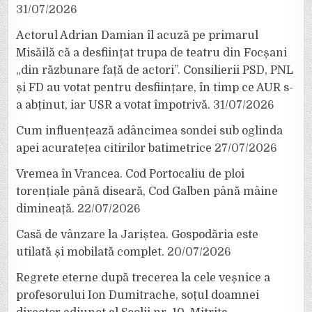
31/07/2026
Actorul Adrian Damian îl acuză pe primarul
Misăilă că a desființat trupa de teatru din Focșani
„din răzbunare față de actori”. Consilierii PSD, PNL
și FD au votat pentru desființare, în timp ce AUR s-
a abținut, iar USR a votat împotrivă.
31/07/2026
Cum influențează adâncimea sondei sub oglinda
apei acuratețea citirilor batimetrice
27/07/2026
Vremea în Vrancea. Cod Portocaliu de ploi
torențiale până diseară, Cod Galben până mâine
dimineață.
22/07/2026
Casă de vânzare la Jariștea. Gospodăria este
utilată și mobilată complet.
20/07/2026
Regrete eterne după trecerea la cele veșnice a
profesorului Ion Dumitrache, soțul doamnei