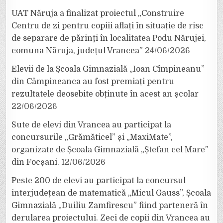
UAT Năruja a finalizat proiectul „Construire
Centru de zi pentru copiii aflați în situație de risc
de separare de părinți în localitatea Podu Nărujei,
comuna Năruja, județul Vrancea”
24/06/2026
Elevii de la Școala Gimnazială „Ioan Cîmpineanu”
din Câmpineanca au fost premiați pentru
rezultatele deosebite obținute în acest an școlar
22/06/2026
Sute de elevi din Vrancea au participat la
concursurile „Grămăticel” și „MaxiMate”,
organizate de Școala Gimnazială „Ștefan cel Mare”
din Focșani.
12/06/2026
Peste 200 de elevi au participat la concursul
interjudețean de matematică „Micul Gauss”, Școala
Gimnazială „Duiliu Zamfirescu” fiind parteneră în
derularea proiectului. Zeci de copii din Vrancea au