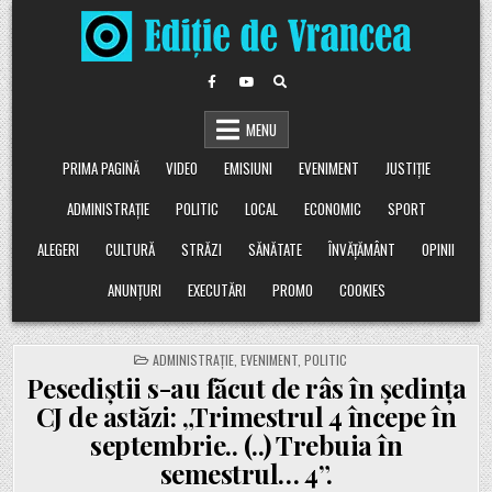
Skip
to
content
MENU
PRIMA PAGINĂ
VIDEO
EMISIUNI
EVENIMENT
JUSTIȚIE
ADMINISTRAȚIE
POLITIC
LOCAL
ECONOMIC
SPORT
ALEGERI
CULTURĂ
STRĂZI
SĂNĂTATE
ÎNVĂȚĂMÂNT
OPINII
ANUNȚURI
EXECUTĂRI
PROMO
COOKIES
POSTED
ADMINISTRAȚIE
,
EVENIMENT
,
POLITIC
IN
Pesediștii s-au făcut de râs în ședința
CJ de astăzi: „Trimestrul 4 începe în
septembrie.. (..) Trebuia în
semestrul… 4”.