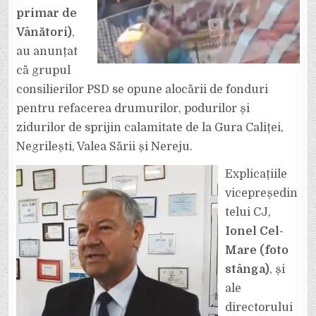
primar de
Vânători)
,
au anunțat
că grupul
consilierilor PSD se opune alocării de fonduri
pentru refacerea drumurilor, podurilor și
zidurilor de sprijin calamitate de la Gura Caliței,
Negrilești, Valea Sării și Nereju.
Explicațiile
vicepreședin
telui CJ,
Ionel Cel-
Mare (foto
stânga)
, și
ale
directorului