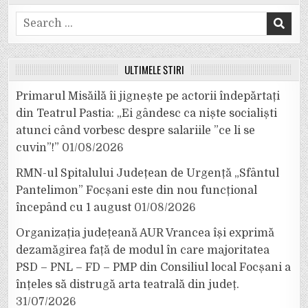
Search
for:
ULTIMELE ȘTIRI
Primarul Misăilă îi jignește pe actorii îndepărtați
din Teatrul Pastia: „Ei gândesc ca niște socialiști
atunci când vorbesc despre salariile ”ce li se
cuvin”!”
01/08/2026
RMN-ul Spitalului Județean de Urgență „Sfântul
Pantelimon” Focșani este din nou funcțional
începând cu 1 august
01/08/2026
Organizația județeană AUR Vrancea își exprimă
dezamăgirea față de modul în care majoritatea
PSD – PNL – FD – PMP din Consiliul local Focșani a
înțeles să distrugă arta teatrală din județ.
31/07/2026