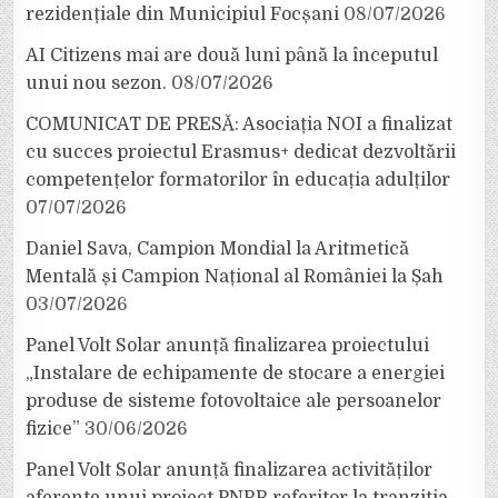
rezidențiale din Municipiul Focșani
08/07/2026
AI Citizens mai are două luni până la începutul
unui nou sezon.
08/07/2026
COMUNICAT DE PRESĂ: Asociația NOI a finalizat
cu succes proiectul Erasmus+ dedicat dezvoltării
competențelor formatorilor în educația adulților
07/07/2026
Daniel Sava, Campion Mondial la Aritmetică
Mentală și Campion Național al României la Șah
03/07/2026
Panel Volt Solar anunță finalizarea proiectului
„Instalare de echipamente de stocare a energiei
produse de sisteme fotovoltaice ale persoanelor
fizice”
30/06/2026
Panel Volt Solar anunță finalizarea activităților
aferente unui proiect PNRR referitor la tranziția