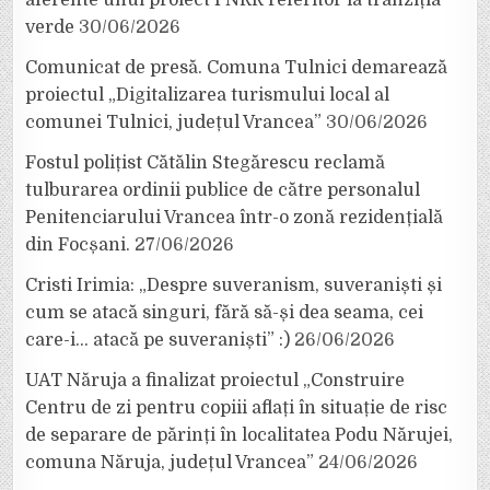
verde
30/06/2026
Comunicat de presă. Comuna Tulnici demarează
proiectul „Digitalizarea turismului local al
comunei Tulnici, județul Vrancea”
30/06/2026
Fostul polițist Cătălin Stegărescu reclamă
tulburarea ordinii publice de către personalul
Penitenciarului Vrancea într-o zonă rezidențială
din Focșani.
27/06/2026
Cristi Irimia: „Despre suveranism, suveraniști și
cum se atacă singuri, fără să-și dea seama, cei
care-i… atacă pe suveraniști” :)
26/06/2026
UAT Năruja a finalizat proiectul „Construire
Centru de zi pentru copiii aflați în situație de risc
de separare de părinți în localitatea Podu Nărujei,
comuna Năruja, județul Vrancea”
24/06/2026