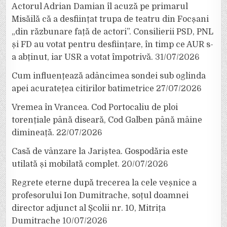
Actorul Adrian Damian îl acuză pe primarul
Misăilă că a desființat trupa de teatru din Focșani
„din răzbunare față de actori”. Consilierii PSD, PNL
și FD au votat pentru desființare, în timp ce AUR s-
a abținut, iar USR a votat împotrivă.
31/07/2026
Cum influențează adâncimea sondei sub oglinda
apei acuratețea citirilor batimetrice
27/07/2026
Vremea în Vrancea. Cod Portocaliu de ploi
torențiale până diseară, Cod Galben până mâine
dimineață.
22/07/2026
Casă de vânzare la Jariștea. Gospodăria este
utilată și mobilată complet.
20/07/2026
Regrete eterne după trecerea la cele veșnice a
profesorului Ion Dumitrache, soțul doamnei
director adjunct al Școlii nr. 10, Mitrița
Dumitrache
10/07/2026