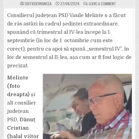
ON
EDITIEDEVRANCEA
27/08/2024
LEAVE A COMMENT
PESEDIȘTII
S-
AU
Consilierul județean PSD Vasile Melinte s-a făcut
FĂCUT
DE
de râs astăzi în cadrul ședinței extraordinare,
RÂS
ÎN
spunând că trimestrul al IV-lea începe la 1
ȘEDINȚA
CJ
septembrie (în loc de 1 octombrie cum este
DE
ASTĂZI:
„TRIMESTRUL
corect), pentru ca apoi să spună „semestrul IV”, în
4
ÎNCEPE
loc de semestrul al II-lea, așa cum ar fi fost logic de
ÎN
SEPTEMBRIE..
precizat.
(..)
TREBUIA
ÎN
Melinte
SEMESTRUL…
4”.
(foto
dreapta)
și
alt consilier
județean
PSD,
Dănuț
Cristian
(halal viitor