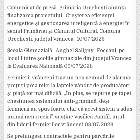
Comunicat de presă. Primăria Urechești anunță
finalizarea proiectului „Creșterea eficienței
energetice și gestionarea inteligentă a energiei în
sediul Primăriei și Căminul Cultural, Comuna
Urechești, județul Vrancea”
10/07/2026
Școala Gimnazială „Anghel Saligny” Focșani, pe
locul I între școlile gimnaziale din județul Vrancea
la Evaluarea Națională
09/07/2026
Fermierii vrânceni trag un nou semnal de alarmă:
prețuri prea mici la laptele vândut de producători
și piață tot mai dificilă. „În plus, se repune pe tapet
chestiunea sistemului anti-grindină, deși
fermierii au spus foarte clar că acest sistem a adus
numai nenorociri”, susține Vasilică Pamfil, unul
din liderii fermierilor vrânceni
08/07/2026
Se prelungesc contractele pentru parcările