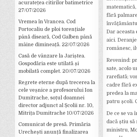
acuratețea citirilor batimetrice
matematică, f
27/07/2026
fără palmares
Vremea în Vrancea. Cod
învăţământul
Portocaliu de ploi torențiale
Dar aceasta e
până diseară, Cod Galben până
aici. Deranj
mâine dimineață.
22/07/2026
românesc, il
Casă de vânzare la Jariștea.
Revenind: pr
Gospodăria este utilată și
sate, acolo u
mobilată complet.
20/07/2026
rarefiată; vo
Regrete eterne după trecerea la
cadre fără ex
cele veșnice a profesorului Ion
predea la ma
Dumitrache, soțul doamnei
patru şcoli. 
director adjunct al Școlii nr. 10,
Mitrița Dumitrache
10/07/2026
De ce se va 
dacă ştiu să
Comunicat de presă. Primăria
ministru, Mo
Urechești anunță finalizarea