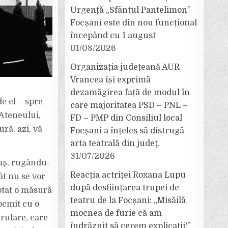
Urgență „Sfântul Pantelimon”
Focșani este din nou funcțional
începând cu 1 august
01/08/2026
Organizația județeană AUR
Vrancea își exprimă
dezamăgirea față de modul în
de el – spre
care majoritatea PSD – PNL –
 Ateneului,
FD – PMP din Consiliul local
ură, azi, vă
Focșani a înțeles să distrugă
arta teatrală din județ.
31/07/2026
raş, rugându-
Reacția actriței Roxana Lupu
ât nu se vor
după desființarea trupei de
ptat o măsură
teatru de la Focșani: „Misăilă
tocmit cu o
mocnea de furie că am
erulare, care
îndrăznit să cerem explicații!”