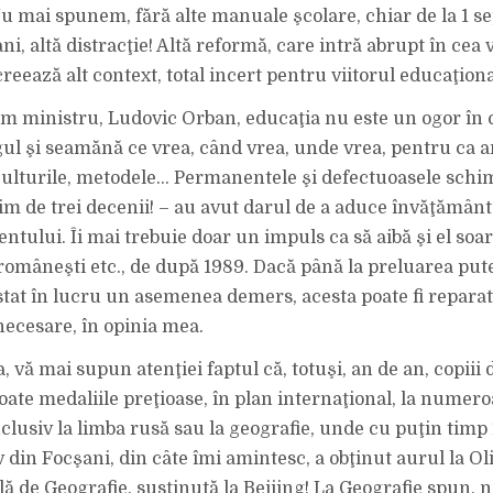
u mai spunem, fără alte manuale şcolare, chiar de la 1 s
ni, altă distracţie! Altă reformă, care intră abrupt în cea 
creează alt context, total incert pentru viitorul educaţio
 ministru, Ludovic Orban, educaţia nu este un ogor în c
gul şi seamănă ce vrea, când vrea, unde vrea, pentru ca 
ulturile, metodele… Permanentele şi defectuoasele schi
m de trei decenii! – au avut darul de a aduce învăţământ
ntului. Îi mai trebuie doar un impuls ca să aibă şi el soar
 româneşti etc., de după 1989. Dacă până la preluarea pute
istat în lucru un asemenea demers, acesta poate fi reparat
necesare, în opinia mea.
 vă mai supun atenţiei faptul că, totuşi, an de an, copiii
ate medaliile preţioase, în plan internaţional, la numero
nclusiv la limba rusă sau la geografie, unde cu puţin timp
v din Focşani, din câte îmi amintesc, a obţinut aurul la O
ă de Geografie, susţinută la Beijing! La Geografie spun, n