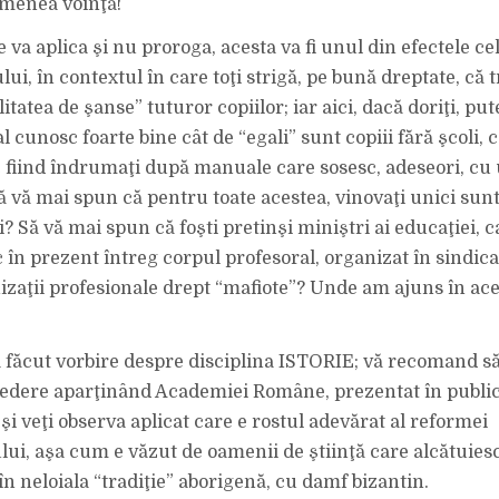
emenea voinţă!
 va aplica şi nu proroga, acesta va fi unul din efectele c
tului, în contextul în care toţi strigă, pe bună dreptate, că 
itatea de şanse” tuturor copiilor; iar aici, dacă doriţi, pu
l cunosc foarte bine cât de “egali” sunt copiii fără şcoli, 
c fiind îndrumaţi după manuale care sosesc, adeseori, cu
Să vă mai spun că pentru toate acestea, vinovaţi unici sun
ii? Să vă mai spun că foşti pretinşi miniştri ai educaţiei, 
 în prezent întreg corpul profesoral, organizat în sindica
izaţii profesionale drept “mafiote”? Unde am ajuns în ace
a făcut vorbire despre disciplina ISTORIE; vă recomand să 
edere aparţinând Academiei Române, prezentat în public
 veţi observa aplicat care e rostul adevărat al reformei
ui, aşa cum e văzut de oamenii de ştiinţă care alcătuiesc
 în neloiala “tradiţie” aborigenă, cu damf bizantin.