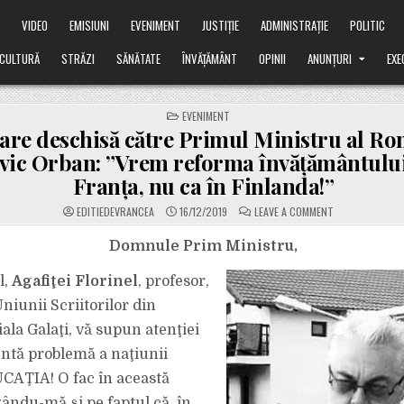
Ă
VIDEO
EMISIUNI
EVENIMENT
JUSTIȚIE
ADMINISTRAȚIE
POLITIC
CULTURĂ
STRĂZI
SĂNĂTATE
ÎNVĂȚĂMÂNT
OPINII
ANUNȚURI
EXE
POSTED
EVENIMENT
IN
are deschisă către Primul Ministru al Ro
ic Orban: ”Vrem reforma învăţământului
Franţa, nu ca în Finlanda!”
ON
EDITIEDEVRANCEA
16/12/2019
LEAVE A COMMENT
SCRISOARE
DESCHISĂ
CĂTRE
Domnule Prim Ministru,
PRIMUL
MINISTRU
AL
l,
Agafiţei Florinel
, profesor,
ROMÂNIEI,
LUDOVIC
iunii Scriitorilor din
ORBAN:
”VREM
ala Galaţi, vă supun atenţiei
REFORMA
ÎNVĂŢĂMÂNTULU
CA
ntă problemă a naţiunii
ÎN
FRANŢA,
CAŢIA! O fac în această
NU
CA
ându-mă şi pe faptul că, în