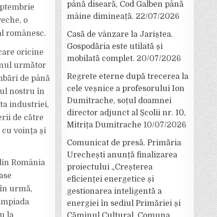
până diseară, Cod Galben până
eptembrie
mâine dimineață.
22/07/2026
veche, o
nal românesc.
Casă de vânzare la Jariștea.
Gospodăria este utilată și
are oricine
mobilată complet.
20/07/2026
anul următor
Regrete eterne după trecerea la
mbări de până
cele veșnice a profesorului Ion
ul nostru în
Dumitrache, soțul doamnei
ta industriei,
director adjunct al Școlii nr. 10,
rii de către
Mitrița Dumitrache
10/07/2026
 cu voinţa şi
Comunicat de presă. Primăria
Urechești anunță finalizarea
 din România
proiectului „Creșterea
ase
eficienței energetice și
 în urmă,
gestionarea inteligentă a
limpiada
energiei în sediul Primăriei și
u la
Căminul Cultural, Comuna