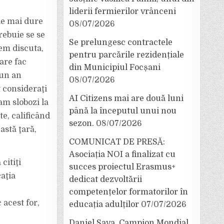
liderii fermierilor vrânceni
ele mai dure
08/07/2026
trebuie se se
Se prelungesc contractele
tem discuta,
pentru parcările rezidențiale
care fac
din Municipiul Focșani
 un an
08/07/2026
t consideraţi
AI Citizens mai are două luni
cam slobozi la
până la începutul unui nou
te, calificând
sezon.
08/07/2026
astă ţară,
COMUNICAT DE PRESĂ:
Asociația NOI a finalizat cu
citiţi
succes proiectul Erasmus+
aţia
dedicat dezvoltării
competențelor formatorilor în
 acest for,
educația adulților
07/07/2026
Daniel Sava, Campion Mondial