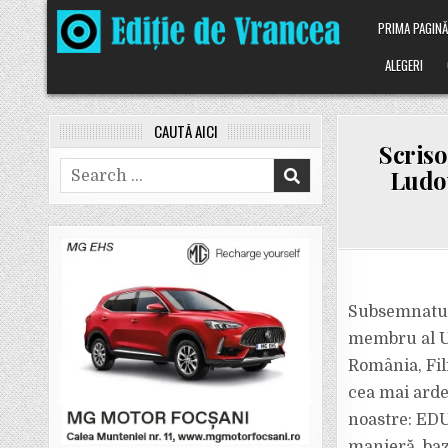
Skip
PRIMA PAGIN
to
content
ALEGERI
CAUTĂ AICI
Scriso
Search
Ludov
for:
Subsemnatu
membru al Un
România, Fili
cea mai arde
noastre: EDU
manieră, baz