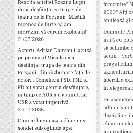
Reacția actriței Roxana Lupu
întocmite? N
după desființarea trupei de
2020? Alţi ba
teatru de la Focșani: „Misăilă
anulează şi 
mocnea de furie că am
îndrăznit să cerem explicații!”
Domnule Prim
31/07/2026
intră cu plu
să schimbe c
Actorul Adrian Damian îl acuză
acum – vorbi
pe primarul Misăilă că a
pragul falime
desființat trupa de teatru din
agriculturii
Focșani „din răzbunare față de
actori”. Consilierii PSD, PNL și
liberali a ex
FD au votat pentru desființare,
înţelegerea 
în timp ce AUR s-a abținut, iar
De asemenea,
USR a votat împotrivă.
adună cam to
31/07/2026
discipline, i
Cum influențează adâncimea
chiar un ele
sondei sub oglinda apei
internaţional