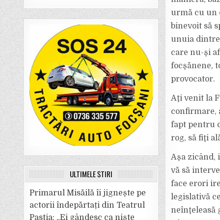
urmă cu un d
binevoit să s
unuia dintr
care nu-şi af
focşănene, t
provocator.
Aţi venit la 
confirmare, a
fapt pentru c
rog, să fiţi 
Aşa zicând, 
vă să interv
ULTIMELE ȘTIRI
face erori i
Primarul Misăilă îi jignește pe
legislativă c
actorii îndepărtați din Teatrul
neînţeleasă g
Pastia: „Ei gândesc ca niște