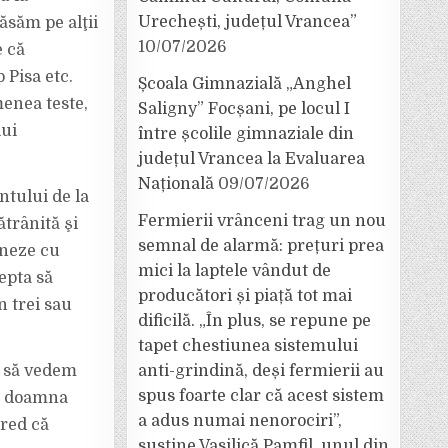
Urechești, județul Vrancea”
lăsăm pe alţii
10/07/2026
e că
 Pisa etc.
Școala Gimnazială „Anghel
menea teste,
Saligny” Focșani, pe locul I
lui
între școlile gimnaziale din
județul Vrancea la Evaluarea
Națională
09/07/2026
ntului de la
Fermierii vrânceni trag un nou
ătrânită şi
semnal de alarmă: prețuri prea
oneze cu
mici la laptele vândut de
epta să
producători și piață tot mai
 trei sau
dificilă. „În plus, se repune pe
tapet chestiunea sistemului
, să vedem
anti-grindină, deși fermierii au
spus foarte clar că acest sistem
pe doamna
a adus numai nenorociri”,
cred că
susține Vasilică Pamfil, unul din