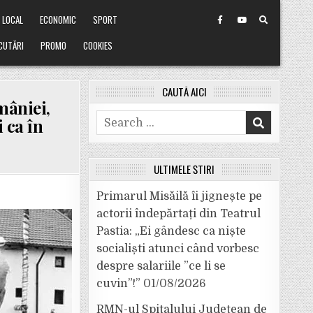
LOCAL
ECONOMIC
SPORT
CUTĂRI
PROMO
COOKIES
CAUTĂ AICI
mâniei,
Search
 ca în
for:
ULTIMELE ȘTIRI
Primarul Misăilă îi jignește pe
actorii îndepărtați din Teatrul
Pastia: „Ei gândesc ca niște
socialiști atunci când vorbesc
I
despre salariile ”ce li se
cuvin”!”
01/08/2026
RMN-ul Spitalului Județean de