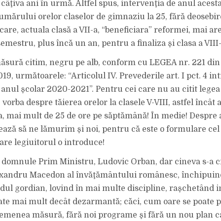
câţiva ani în urmă. Altfel spus, intervenţia de anul acesta
mărului orelor claselor de gimnaziu la 25, fără deosebire
care, actuala clasă a VII-a, “beneficiara” reformei, mai ar
mestru, plus încă un an, pentru a finaliza şi clasa a VIII-
ăsură citim, negru pe alb, conform cu LEGEA nr. 221 din
9, următoarele: “Articolul IV. Prevederile art. I pct. 4 in
anul şcolar 2020-2021”. Pentru cei care nu au citit legea
 vorba despre tăierea orelor la clasele V-VIII, astfel încât
na, mai mult de 25 de ore pe săptămână! În medie! Despre 
ază să ne lămurim şi noi, pentru că este o formulare cel
are legiuitorul o introduce!
i, domnule Prim Ministru, Ludovic Orban, dar cineva s-a cr
exandru Macedon al învăţământului românesc, închipuin
odul gordian, lovind în mai multe discipline, raşchetând i
ate mai mult decât dezarmantă; căci, cum oare se poate 
semenea măsură, fără noi programe şi fără un nou plan c