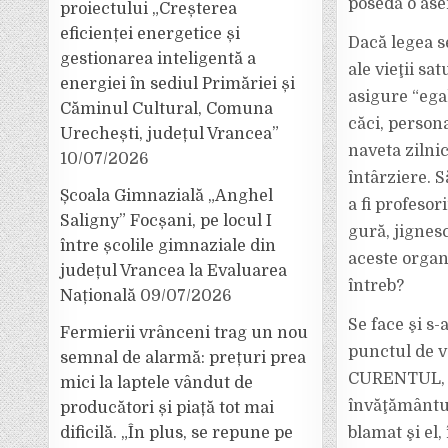
posedă o as
proiectului „Creșterea
eficienței energetice și
Dacă legea se
gestionarea inteligentă a
ale vieţii sa
energiei în sediul Primăriei și
asigure “egal
Căminul Cultural, Comuna
căci, persona
Urechești, județul Vrancea”
naveta zilni
10/07/2026
întârziere. 
Școala Gimnazială „Anghel
a fi profesor
Saligny” Focșani, pe locul I
gură, jignesc
între școlile gimnaziale din
aceste organ
județul Vrancea la Evaluarea
întreb?
Națională
09/07/2026
Se face şi s-
Fermierii vrânceni trag un nou
punctul de v
semnal de alarmă: prețuri prea
CURENTUL, şi
mici la laptele vândut de
învăţământul
producători și piață tot mai
dificilă. „În plus, se repune pe
blamat şi el,