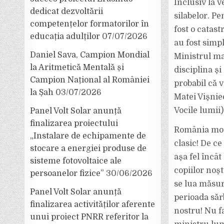
Inclusiv la 
dedicat dezvoltării
silabelor. P
competențelor formatorilor în
fost o catast
educația adulților
07/07/2026
au fost simpl
Daniel Sava, Campion Mondial
Ministrul ma
la Aritmetică Mentală și
disciplina şi
Campion Național al României
probabil că v
la Șah
03/07/2026
Matei Vişnie
Vocile lumii)
Panel Volt Solar anunță
finalizarea proiectului
România mode
„Instalare de echipamente de
clasic! De c
stocare a energiei produse de
aşa fel încât
sisteme fotovoltaice ale
copiilor noşt
persoanelor fizice”
30/06/2026
se lua măsur
Panel Volt Solar anunță
perioada săr
finalizarea activităților aferente
nostru! Nu f
unui proiect PNRR referitor la