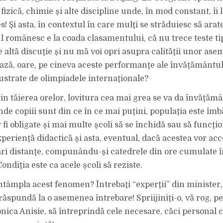
izică, chimie şi alte discipline unde, în mod constant, îi 
! Şi asta, în contextul în care mulţi se străduiesc să arat
 românesc e la coada clasamentului, că nu trece teste tip
 altă discuţie şi nu mă voi opri asupra calităţii unor ase
ează, oare, pe cineva aceste performanţe ale învăţământu
ustrate de olimpiadele internaţionale?
in tăierea orelor, lovitura cea mai grea se va da învăţămâ
nde copiii sunt din ce în ce mai puţini, populaţia este îmb
r fi obligate şi mai multe şcoli să se închidă sau să funcţi
perienţă didactică şi asta, eventual, dacă acestea vor acc
ri distanţe, compunându-şi catedrele din ore cumulate în
Condiţia este ca acele şcoli să reziste.
întâmpla acest fenomen? Întrebaţi “experţii” din minister
 răspundă la o asemenea întrebare! Spriijiniţi-o, vă rog, 
nica Anisie, să întreprindă cele necesare, căci personal 