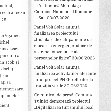
la Aritmetică Mentală și
actual,
Campion Național al României
ă ce francezii
la Șah
03/07/2026
s cu
Panel Volt Solar anunță
finalizarea proiectului
ei Vişniec,
„Instalare de echipamente de
ichel
stocare a energiei produse de
dus clasele
sisteme fotovoltaice ale
opiii cum a
persoanelor fizice”
30/06/2026
în şcoli şi
Panel Volt Solar anunță
z dorinţa
finalizarea activităților aferente
ţe au
unui proiect PNRR referitor la
aţi să
tranziția verde
30/06/2026
e memorizare.
Comunicat de presă. Comuna
diplomelor.
Tulnici demarează proiectul
cient.
„Digitalizarea turismului local