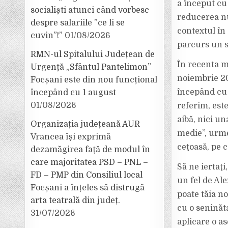
a început cu 
socialiști atunci când vorbesc
reducerea nu
despre salariile ”ce li se
contextul în 
cuvin”!”
01/08/2026
parcurs un se
RMN-ul Spitalului Județean de
În recenta m
Urgență „Sfântul Pantelimon”
noiembrie 201
Focșani este din nou funcțional
începând cu 
începând cu 1 august
01/08/2026
referim, este
aibă, nici u
Organizația județeană AUR
medie”, urme
Vrancea își exprimă
ceţoasă, pe c
dezamăgirea față de modul în
care majoritatea PSD – PNL –
Să ne iertaţ
FD – PMP din Consiliul local
un fel de Al
Focșani a înțeles să distrugă
poate tăia n
arta teatrală din județ.
cu o seninăt
31/07/2026
aplicare o a