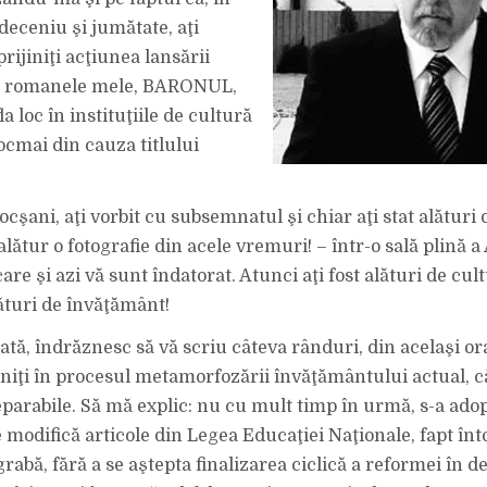
ÎN
FINLANDA!”
eceniu şi jumătate, aţi
prijiniţi acţiunea lansării
e romanele mele, BARONUL,
la loc în instituţiile de cultură
ocmai din cauza titlului
Focşani, aţi vorbit cu subsemnatul şi chiar aţi stat alături 
lătur o fotografie din acele vremuri! – într-o sală plină a
are şi azi vă sunt îndatorat. Atunci aţi fost alături de cult
alături de învăţământ!
iată, îndrăznesc să vă scriu câteva rânduri, din acelaşi o
eniţi în procesul metamorfozării învăţământului actual, c
reparabile. Să mă explic: nu cu mult timp în urmă, s-a ado
e modifică articole din Legea Educaţiei Naţionale, fapt în
rabă, fără a se aştepta finalizarea ciclică a reformei în d