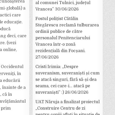
recunoaşterea
al comunei Tulnici, județul
mi-globală) a
Vrancea”
30/06/2026
actici care
Fostul polițist Cătălin
de educaţie.
Stegărescu reclamă tulburarea
roducă
ordinii publice de către
ang deci, care
personalul Penitenciarului
re. (vezi
Vrancea într-o zonă
a online,
rezidențială din Focșani.
27/06/2026
a Occidentul
Cristi Irimia: „Despre
suveranism, suveraniști și cum
rveniţi, în
se atacă singuri, fără să-și dea
ea educării
seama, cei care-i… atacă pe
, înainte de a
suveraniști” :)
26/06/2026
, că în
 învăţământul
UAT Năruja a finalizat proiectul
l prim
„Construire Centru de zi
pentru copiii aflați în situație de