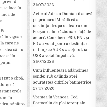
, privind
31/07/2026
, se face în
Actorul Adrian Damian îl acuză
e încă de
pe primarul Misăilă că a
a!
desființat trupa de teatru din
 18
Focșani „din răzbunare față de
tră în vigoare
actori”. Consilierii PSD, PNL și
 la care ne
FD au votat pentru desființare,
 acestea să nu
în timp ce AUR s-a abținut, iar
USR a votat împotrivă.
acest “în
31/07/2026
 puţin
Cum influențează adâncimea
sondei sub oglinda apei
ezut o clipă,
acuratețea citirilor batimetrice
du-şi că
27/07/2026
nstant orele,
Vremea în Vrancea. Cod
pune în
Portocaliu de ploi torențiale
adru, sănătos