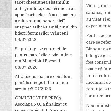
tapet chestiunea sistemului
Vă rog, nu a
anti-grindină, deși fermierii au
sănătos, fran
spus foarte clar că acest sistem
au visat şi e
a adus numai nenorociri”,
experimente
susține Vasilică Pamfil, unul din
liderii fermierilor vrânceni
Pentru aceas
08/07/2026
care se refe
Se prelungesc contractele
Blanquer a d
pentru parcările rezidențiale
bilingve şi s
din Municipiul Focșani
fost construi
08/07/2026
poate că într
ministrului.
AI Citizens mai are două luni
însemnat doa
până la începutul unui nou
sezon.
08/07/2026
renunţe la tr
Iar director
COMUNICAT DE PRESĂ:
Asociația NOI a finalizat cu
Noul ministru
succes proiectul Erasmus+