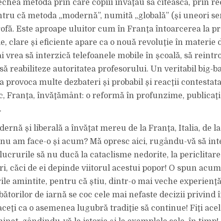
vechea metodă prin care copiii învăţau să citească, prin 
entru că metoda „modernă”, numită „globală” (şi uneori se
rofă. Este aproape uluitor cum în Franţa întoarcerea la pr
e, clare şi eficiente apare ca o nouă revoluţie în materie 
i vrea să interzică telefoanele mobile în şcoală, să reint
 să reabiliteze autoritatea profesorului. Un veritabil big-b
a provoca multe dezbateri şi probabil şi reacţii contestata
c, Franţa, învăţământ: o reformă în profunzime, publicaţi
.
rnă şi liberală a învăţat mereu de la Franţa, Italia, de l
e nu am face-o şi acum? Mă opresc aici, rugându-vă să inte
 lucrurile să nu ducă la cataclisme nedorite, la periclitar
ri, căci de ei depinde viitorul acestui popor! O spun acum
ile amintite, pentru că ştiu, dintr-o mai veche experienţă
bătorilor de iarnă se coc cele mai nefaste decizii privind
aceţi ca o asemenea lugubră tradiţie să continue! Fiţi ace