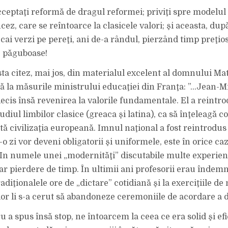
cceptaţi reformă de dragul reformei; priviţi spre modelul 
cez, care se reîntoarce la clasicele valori; şi aceasta, dup
i cai verzi pe pereţi, ani de-a rândul, pierzând timp preţio
 păguboase!
ta citez, mai jos, din materialul excelent al domnului Mat
ră la măsurile ministrului educaţiei din Franţa: ”…Jean-M
ecis însă revenirea la valorile fundamentale. El a reintro
tudiul limbilor clasice (greaca şi latina), ca să înţeleagă c
tă civilizaţia europeană. Imnul naţional a fost reintrodus 
-o zi vor deveni obligatorii şi uniformele, este în orice ca
 In numele unei „modernităţi” discutabile multe experien
r pierdere de timp. În ultimii ani profesorii erau îndemn
adiţionalele ore de „dictare” cotidiană şi la exerciţiile d
ilor li s-a cerut să abandoneze ceremoniile de acordare a 
 a spus însă stop, ne întoarcem la ceea ce era solid şi efi