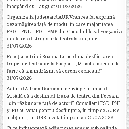
începând cu 1 august
01/08/2026
Organizația județeană AUR Vrancea își exprimă
dezamăgirea față de modul în care majoritatea
PSD – PNL – FD – PMP din Consiliul local Focșani a
înțeles să distrugă arta teatrală din județ.
31/07/2026
Reacția actriței Roxana Lupu după desființarea
trupei de teatru de la Focșani: „Misăilă mocnea de
furie că am îndrăznit să cerem explicații!”
31/07/2026
Actorul Adrian Damian îl acuză pe primarul
Misăilă că a desființat trupa de teatru din Focșani
„din răzbunare față de actori”. Consilierii PSD, PNL
și FD au votat pentru desființare, în timp ce AUR s-
a abținut, iar USR a votat împotrivă.
31/07/2026
Cum influențează adâncimea sondei sub oglinda