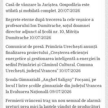
Casă de vânzare la Jariștea. Gospodăria este
utilată și mobilată complet.
20/07/2026
Regrete eterne după trecerea la cele veșnice a
profesorului Ion Dumitrache, soțul doamnei
director adjunct al Școlii nr. 10, Mitrița
Dumitrache
10/07/2026
Comunicat de presă. Primăria Urechești anunță
finalizarea proiectului „Creșterea eficienței
energetice și gestionarea inteligentă a energiei în
sediul Primăriei și Căminul Cultural, Comuna
Urechești, județul Vrancea”
10/07/2026
Școala Gimnazială „Anghel Saligny” Focșani, pe
locul I între școlile gimnaziale din județul Vrancea
la Evaluarea Națională
09/07/2026
Fermierii vrânceni trag un nou semnal de alarmă:
prețuri prea mici la laptele vândut de producători