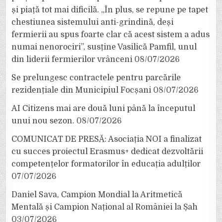
și piață tot mai dificilă. „În plus, se repune pe tapet
chestiunea sistemului anti-grindină, deși
fermierii au spus foarte clar că acest sistem a adus
numai nenorociri”, susține Vasilică Pamfil, unul
din liderii fermierilor vrânceni
08/07/2026
Se prelungesc contractele pentru parcările
rezidențiale din Municipiul Focșani
08/07/2026
AI Citizens mai are două luni până la începutul
unui nou sezon.
08/07/2026
COMUNICAT DE PRESĂ: Asociația NOI a finalizat
cu succes proiectul Erasmus+ dedicat dezvoltării
competențelor formatorilor în educația adulților
07/07/2026
Daniel Sava, Campion Mondial la Aritmetică
Mentală și Campion Național al României la Șah
03/07/2026