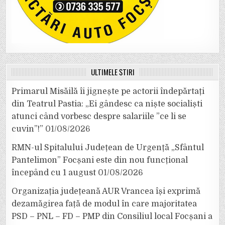
ULTIMELE ȘTIRI
Primarul Misăilă îi jignește pe actorii îndepărtați
din Teatrul Pastia: „Ei gândesc ca niște socialiști
atunci când vorbesc despre salariile ”ce li se
cuvin”!”
01/08/2026
RMN-ul Spitalului Județean de Urgență „Sfântul
Pantelimon” Focșani este din nou funcțional
începând cu 1 august
01/08/2026
Organizația județeană AUR Vrancea își exprimă
dezamăgirea față de modul în care majoritatea
PSD – PNL – FD – PMP din Consiliul local Focșani a