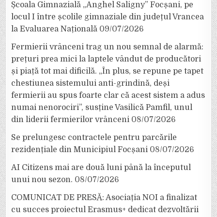
Școala Gimnazială „Anghel Saligny” Focșani, pe
locul I între școlile gimnaziale din județul Vrancea
la Evaluarea Națională
09/07/2026
Fermierii vrânceni trag un nou semnal de alarmă:
prețuri prea mici la laptele vândut de producători
și piață tot mai dificilă. „În plus, se repune pe tapet
chestiunea sistemului anti-grindină, deși
fermierii au spus foarte clar că acest sistem a adus
numai nenorociri”, susține Vasilică Pamfil, unul
din liderii fermierilor vrânceni
08/07/2026
Se prelungesc contractele pentru parcările
rezidențiale din Municipiul Focșani
08/07/2026
AI Citizens mai are două luni până la începutul
unui nou sezon.
08/07/2026
COMUNICAT DE PRESĂ: Asociația NOI a finalizat
cu succes proiectul Erasmus+ dedicat dezvoltării