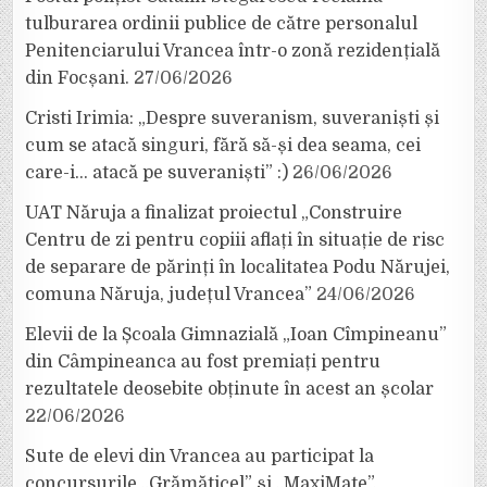
tulburarea ordinii publice de către personalul
Penitenciarului Vrancea într-o zonă rezidențială
din Focșani.
27/06/2026
Cristi Irimia: „Despre suveranism, suveraniști și
cum se atacă singuri, fără să-și dea seama, cei
care-i… atacă pe suveraniști” :)
26/06/2026
UAT Năruja a finalizat proiectul „Construire
Centru de zi pentru copiii aflați în situație de risc
de separare de părinți în localitatea Podu Nărujei,
comuna Năruja, județul Vrancea”
24/06/2026
Elevii de la Școala Gimnazială „Ioan Cîmpineanu”
din Câmpineanca au fost premiați pentru
rezultatele deosebite obținute în acest an școlar
22/06/2026
Sute de elevi din Vrancea au participat la
concursurile „Grămăticel” și „MaxiMate”,