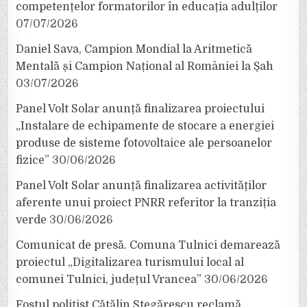
competențelor formatorilor în educația adulților
07/07/2026
Daniel Sava, Campion Mondial la Aritmetică
Mentală și Campion Național al României la Șah
03/07/2026
Panel Volt Solar anunță finalizarea proiectului
„Instalare de echipamente de stocare a energiei
produse de sisteme fotovoltaice ale persoanelor
fizice”
30/06/2026
Panel Volt Solar anunță finalizarea activităților
aferente unui proiect PNRR referitor la tranziția
verde
30/06/2026
Comunicat de presă. Comuna Tulnici demarează
proiectul „Digitalizarea turismului local al
comunei Tulnici, județul Vrancea”
30/06/2026
Fostul polițist Cătălin Stegărescu reclamă