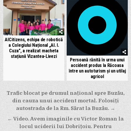
AICitizens, echipa de robotică
a Colegiului Național „Al. I.
Cuza”, a realizat macheta
stațiunii Vizantea-Livezi
Persoană rănită în urma unui
accident produs la Răcoasa
între un autoturism și un utilaj
agricol
Navigare
Trafic blocat pe drumul național spre Buzău,
în
din cauza unui accident mortal. Folosiți
articole
autostrada de la Rm. Sărat la Buzău. →
← Video. Avem imaginile cu Victor Roman la
locul uciderii lui Dobrițoiu. Pentru