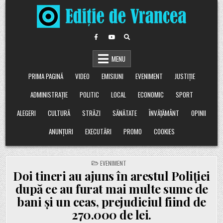
Skip
to
content
MENU
PRIMA PAGINĂ
VIDEO
EMISIUNI
EVENIMENT
JUSTIȚIE
ADMINISTRAȚIE
POLITIC
LOCAL
ECONOMIC
SPORT
ALEGERI
CULTURĂ
STRĂZI
SĂNĂTATE
ÎNVĂȚĂMÂNT
OPINII
ANUNȚURI
EXECUTĂRI
PROMO
COOKIES
POSTED
EVENIMENT
IN
Doi tineri au ajuns în arestul Poliției
după ce au furat mai multe sume de
bani și un ceas, prejudiciul fiind de
270.000 de lei.