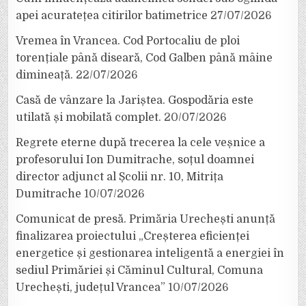
apei acuratețea citirilor batimetrice
27/07/2026
Vremea în Vrancea. Cod Portocaliu de ploi
torențiale până diseară, Cod Galben până mâine
dimineață.
22/07/2026
Casă de vânzare la Jariștea. Gospodăria este
utilată și mobilată complet.
20/07/2026
Regrete eterne după trecerea la cele veșnice a
profesorului Ion Dumitrache, soțul doamnei
director adjunct al Școlii nr. 10, Mitrița
Dumitrache
10/07/2026
Comunicat de presă. Primăria Urechești anunță
finalizarea proiectului „Creșterea eficienței
energetice și gestionarea inteligentă a energiei în
sediul Primăriei și Căminul Cultural, Comuna
Urechești, județul Vrancea”
10/07/2026