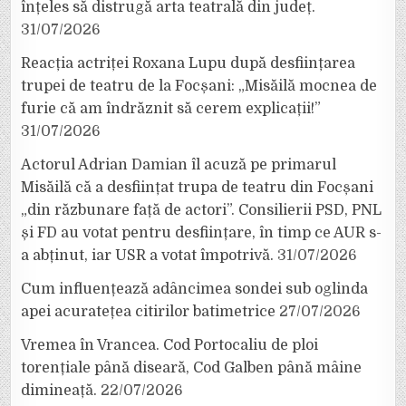
înțeles să distrugă arta teatrală din județ.
31/07/2026
Reacția actriței Roxana Lupu după desființarea
trupei de teatru de la Focșani: „Misăilă mocnea de
furie că am îndrăznit să cerem explicații!”
31/07/2026
Actorul Adrian Damian îl acuză pe primarul
Misăilă că a desființat trupa de teatru din Focșani
„din răzbunare față de actori”. Consilierii PSD, PNL
și FD au votat pentru desființare, în timp ce AUR s-
a abținut, iar USR a votat împotrivă.
31/07/2026
Cum influențează adâncimea sondei sub oglinda
apei acuratețea citirilor batimetrice
27/07/2026
Vremea în Vrancea. Cod Portocaliu de ploi
torențiale până diseară, Cod Galben până mâine
dimineață.
22/07/2026