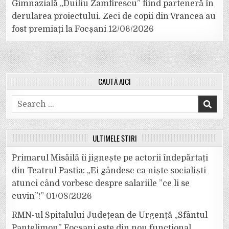
Gimnazială „Duiliu Zamfirescu” fiind parteneră în
derularea proiectului. Zeci de copii din Vrancea au
fost premiați la Focșani
12/06/2026
CAUTĂ AICI
Search
for:
ULTIMELE ȘTIRI
Primarul Misăilă îi jignește pe actorii îndepărtați
din Teatrul Pastia: „Ei gândesc ca niște socialiști
atunci când vorbesc despre salariile ”ce li se
cuvin”!”
01/08/2026
RMN-ul Spitalului Județean de Urgență „Sfântul
Pantelimon” Focșani este din nou funcțional