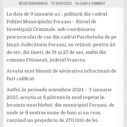
ON
EDITIEDEVRANCEA
10/01/2025
LEAVE A COMMENT
DOI
TINERI
AU
La data de 9 ianuarie a.c., polițiștii din cadrul
AJUNS
ÎN
Poliției Municipiului Focșani – Biroul de
ARESTUL
POLIȚIEI
Investigații Criminale, sub coordonarea
DUPĂ
CE
procurorului de caz din cadrul Parchetului de pe
AU
FURAT
MAI
lângă Judecătoria Focșani, au reținut, pentru 24
MULTE
SUME
de ore, doi tineri, de 18 și 25 de ani, ambii din
DE
BANI
comuna Fitionești, județul Vrancea.
ȘI
UN
CEAS,
Aceștia sunt bănuiți de săvârșirea infracțiunii de
PREJUDICIUL
FIIND
DE
furt calificat.
270.000
DE
LEI.
Astfel, în perioada noiembrie 2024 – 3 ianuarie
2025, aceștia ar fi pătruns în mod repetat în
locuința unui bărbat, din municipiul Focșani, de
unde ar fi sustras sume de bani și un ceas,
cauzând un prejudiciu de 270.000 de lei.