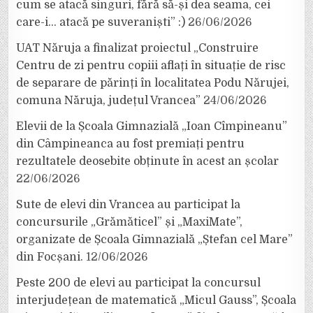
cum se atacă singuri, fără să-și dea seama, cei
care-i… atacă pe suveraniști” :)
26/06/2026
UAT Năruja a finalizat proiectul „Construire
Centru de zi pentru copiii aflați în situație de risc
de separare de părinți în localitatea Podu Nărujei,
comuna Năruja, județul Vrancea”
24/06/2026
Elevii de la Școala Gimnazială „Ioan Cîmpineanu”
din Câmpineanca au fost premiați pentru
rezultatele deosebite obținute în acest an școlar
22/06/2026
Sute de elevi din Vrancea au participat la
concursurile „Grămăticel” și „MaxiMate”,
organizate de Școala Gimnazială „Ștefan cel Mare”
din Focșani.
12/06/2026
Peste 200 de elevi au participat la concursul
interjudețean de matematică „Micul Gauss”, Școala