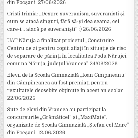
din Focșani.
27/06/2026
Cristi Irimia: „Despre suveranism, suveraniști și
cum se atacă singuri, fără să-și dea seama, cei
care-i… atacă pe suveraniști” :)
26/06/2026
UAT Năruja a finalizat proiectul „Construire
Centru de zi pentru copiii aflați în situație de risc
de separare de părinți în localitatea Podu Nărujei,
comuna Năruja, județul Vrancea”
24/06/2026
Elevii de la Școala Gimnazială „Ioan Cîmpineanu”
din Câmpineanca au fost premiați pentru
rezultatele deosebite obținute în acest an școlar
22/06/2026
Sute de elevi din Vrancea au participat la
concursurile „Grămăticel” și „MaxiMate”,
organizate de Școala Gimnazială „Ștefan cel Mare”
din Focșani.
12/06/2026