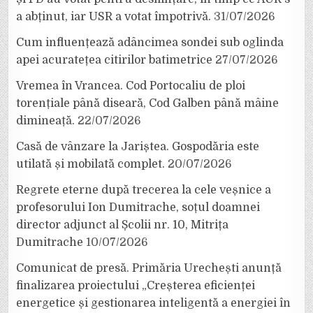
a abținut, iar USR a votat împotrivă.
31/07/2026
Cum influențează adâncimea sondei sub oglinda
apei acuratețea citirilor batimetrice
27/07/2026
Vremea în Vrancea. Cod Portocaliu de ploi
torențiale până diseară, Cod Galben până mâine
dimineață.
22/07/2026
Casă de vânzare la Jariștea. Gospodăria este
utilată și mobilată complet.
20/07/2026
Regrete eterne după trecerea la cele veșnice a
profesorului Ion Dumitrache, soțul doamnei
director adjunct al Școlii nr. 10, Mitrița
Dumitrache
10/07/2026
Comunicat de presă. Primăria Urechești anunță
finalizarea proiectului „Creșterea eficienței
energetice și gestionarea inteligentă a energiei în