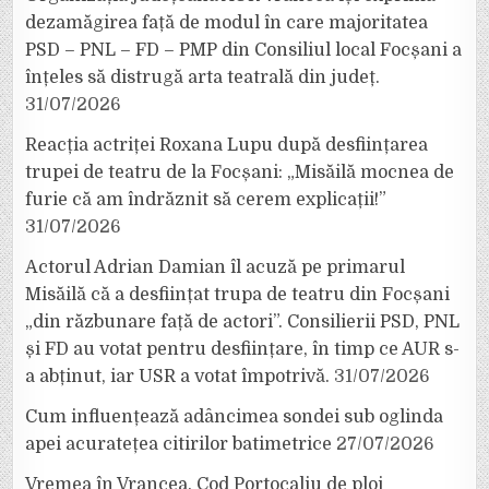
dezamăgirea față de modul în care majoritatea
PSD – PNL – FD – PMP din Consiliul local Focșani a
înțeles să distrugă arta teatrală din județ.
31/07/2026
Reacția actriței Roxana Lupu după desființarea
trupei de teatru de la Focșani: „Misăilă mocnea de
furie că am îndrăznit să cerem explicații!”
31/07/2026
Actorul Adrian Damian îl acuză pe primarul
Misăilă că a desființat trupa de teatru din Focșani
„din răzbunare față de actori”. Consilierii PSD, PNL
și FD au votat pentru desființare, în timp ce AUR s-
a abținut, iar USR a votat împotrivă.
31/07/2026
Cum influențează adâncimea sondei sub oglinda
apei acuratețea citirilor batimetrice
27/07/2026
Vremea în Vrancea. Cod Portocaliu de ploi