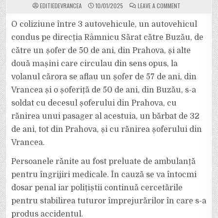
ON
EDITIEDEVRANCEA
10/01/2025
LEAVE A COMMENT
TRAFIC
BLOCAT
PE
O coliziune între 3 autovehicule, un autovehicul
DRUMUL
NAȚIONAL
condus pe direcția Râmnicu Sărat către Buzău, de
SPRE
BUZĂU,
către un șofer de 50 de ani, din Prahova, și alte
DIN
CAUZA
două mașini care circulau din sens opus, la
UNUI
ACCIDENT
MORTAL.
volanul cărora se aflau un șofer de 57 de ani, din
FOLOSIȚI
AUTOSTRADA
Vrancea și o șoferiță de 50 de ani, din Buzău, s-a
DE
LA
soldat cu decesul șoferului din Prahova, cu
RM.
SĂRAT
rănirea unui pasager al acestuia, un bărbat de 32
LA
BUZĂU.
de ani, tot din Prahova, și cu rănirea șoferului din
Vrancea.
Persoanele rănite au fost preluate de ambulanță
pentru îngrijiri medicale. În cauză se va întocmi
dosar penal iar polițiștii continuă cercetările
pentru stabilirea tuturor împrejurărilor în care s-a
produs accidentul.