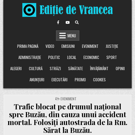
Skip
to
content
MENU
PRIMA PAGINĂ
VIDEO
EMISIUNI
EVENIMENT
JUSTIȚIE
ADMINISTRAȚIE
POLITIC
LOCAL
ECONOMIC
SPORT
ALEGERI
CULTURĂ
STRĂZI
SĂNĂTATE
ÎNVĂȚĂMÂNT
OPINII
ANUNȚURI
EXECUTĂRI
PROMO
COOKIES
POSTED
EVENIMENT
IN
Trafic blocat pe drumul național
spre Buzău, din cauza unui accident
mortal. Folosiți autostrada de la Rm.
Sărat la Buzău.