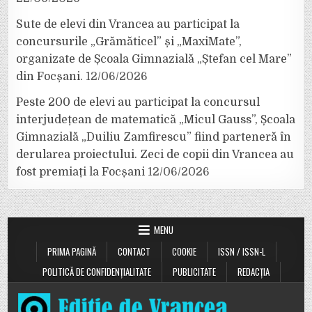
Sute de elevi din Vrancea au participat la
concursurile „Grămăticel” și „MaxiMate”,
organizate de Școala Gimnazială „Ștefan cel Mare”
din Focșani.
12/06/2026
Peste 200 de elevi au participat la concursul
interjudețean de matematică „Micul Gauss”, Școala
Gimnazială „Duiliu Zamfirescu” fiind parteneră în
derularea proiectului. Zeci de copii din Vrancea au
fost premiați la Focșani
12/06/2026
MENU
PRIMA PAGINĂ
CONTACT
COOKIE
ISSN / ISSN-L
POLITICĂ DE CONFIDENȚIALITATE
PUBLICITATE
REDACȚIA