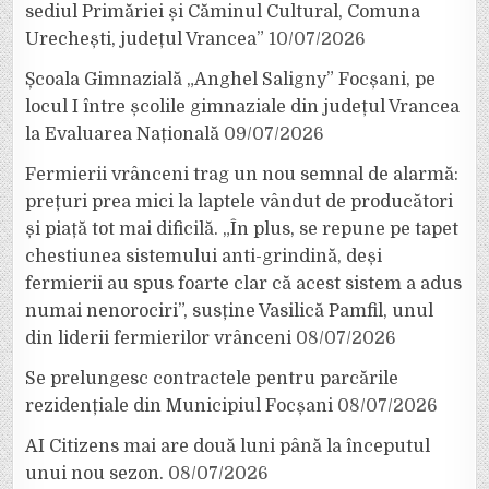
sediul Primăriei și Căminul Cultural, Comuna
Urechești, județul Vrancea”
10/07/2026
Școala Gimnazială „Anghel Saligny” Focșani, pe
locul I între școlile gimnaziale din județul Vrancea
la Evaluarea Națională
09/07/2026
Fermierii vrânceni trag un nou semnal de alarmă:
prețuri prea mici la laptele vândut de producători
și piață tot mai dificilă. „În plus, se repune pe tapet
chestiunea sistemului anti-grindină, deși
fermierii au spus foarte clar că acest sistem a adus
numai nenorociri”, susține Vasilică Pamfil, unul
din liderii fermierilor vrânceni
08/07/2026
Se prelungesc contractele pentru parcările
rezidențiale din Municipiul Focșani
08/07/2026
AI Citizens mai are două luni până la începutul
unui nou sezon.
08/07/2026