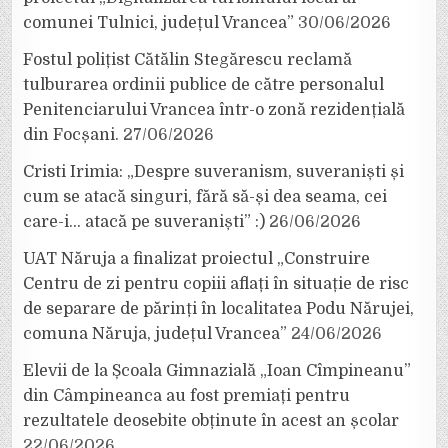
comunei Tulnici, județul Vrancea”
30/06/2026
Fostul polițist Cătălin Stegărescu reclamă
tulburarea ordinii publice de către personalul
Penitenciarului Vrancea într-o zonă rezidențială
din Focșani.
27/06/2026
Cristi Irimia: „Despre suveranism, suveraniști și
cum se atacă singuri, fără să-și dea seama, cei
care-i… atacă pe suveraniști” :)
26/06/2026
UAT Năruja a finalizat proiectul „Construire
Centru de zi pentru copiii aflați în situație de risc
de separare de părinți în localitatea Podu Nărujei,
comuna Năruja, județul Vrancea”
24/06/2026
Elevii de la Școala Gimnazială „Ioan Cîmpineanu”
din Câmpineanca au fost premiați pentru
rezultatele deosebite obținute în acest an școlar
22/06/2026