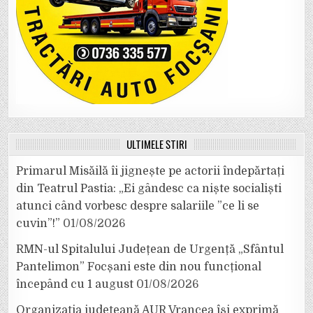
ULTIMELE ȘTIRI
Primarul Misăilă îi jignește pe actorii îndepărtați
din Teatrul Pastia: „Ei gândesc ca niște socialiști
atunci când vorbesc despre salariile ”ce li se
cuvin”!”
01/08/2026
RMN-ul Spitalului Județean de Urgență „Sfântul
Pantelimon” Focșani este din nou funcțional
începând cu 1 august
01/08/2026
Organizația județeană AUR Vrancea își exprimă