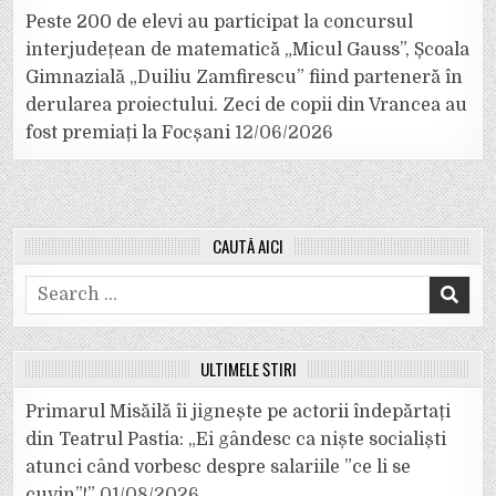
Peste 200 de elevi au participat la concursul
interjudețean de matematică „Micul Gauss”, Școala
Gimnazială „Duiliu Zamfirescu” fiind parteneră în
derularea proiectului. Zeci de copii din Vrancea au
fost premiați la Focșani
12/06/2026
CAUTĂ AICI
Search
for:
ULTIMELE ȘTIRI
Primarul Misăilă îi jignește pe actorii îndepărtați
din Teatrul Pastia: „Ei gândesc ca niște socialiști
atunci când vorbesc despre salariile ”ce li se
cuvin”!”
01/08/2026