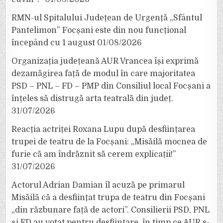
RMN-ul Spitalului Județean de Urgență „Sfântul
Pantelimon” Focșani este din nou funcțional
începând cu 1 august
01/08/2026
Organizația județeană AUR Vrancea își exprimă
dezamăgirea față de modul în care majoritatea
PSD – PNL – FD – PMP din Consiliul local Focșani a
înțeles să distrugă arta teatrală din județ.
31/07/2026
Reacția actriței Roxana Lupu după desființarea
trupei de teatru de la Focșani: „Misăilă mocnea de
furie că am îndrăznit să cerem explicații!”
31/07/2026
Actorul Adrian Damian îl acuză pe primarul
Misăilă că a desființat trupa de teatru din Focșani
„din răzbunare față de actori”. Consilierii PSD, PNL
și FD au votat pentru desființare, în timp ce AUR s-