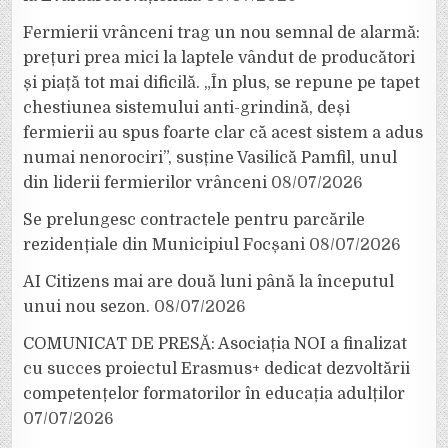
Fermierii vrânceni trag un nou semnal de alarmă:
prețuri prea mici la laptele vândut de producători
și piață tot mai dificilă. „În plus, se repune pe tapet
chestiunea sistemului anti-grindină, deși
fermierii au spus foarte clar că acest sistem a adus
numai nenorociri”, susține Vasilică Pamfil, unul
din liderii fermierilor vrânceni
08/07/2026
Se prelungesc contractele pentru parcările
rezidențiale din Municipiul Focșani
08/07/2026
AI Citizens mai are două luni până la începutul
unui nou sezon.
08/07/2026
COMUNICAT DE PRESĂ: Asociația NOI a finalizat
cu succes proiectul Erasmus+ dedicat dezvoltării
competențelor formatorilor în educația adulților
07/07/2026