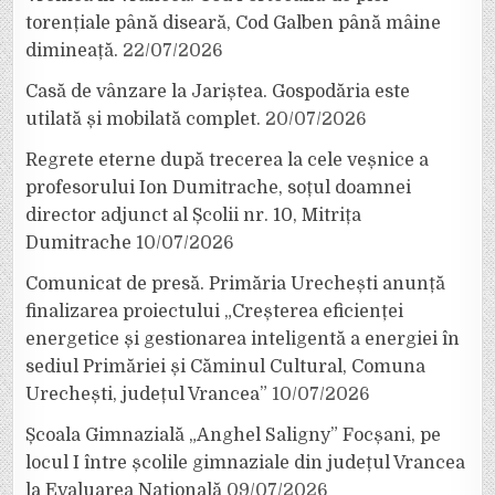
torențiale până diseară, Cod Galben până mâine
dimineață.
22/07/2026
Casă de vânzare la Jariștea. Gospodăria este
utilată și mobilată complet.
20/07/2026
Regrete eterne după trecerea la cele veșnice a
profesorului Ion Dumitrache, soțul doamnei
director adjunct al Școlii nr. 10, Mitrița
Dumitrache
10/07/2026
Comunicat de presă. Primăria Urechești anunță
finalizarea proiectului „Creșterea eficienței
energetice și gestionarea inteligentă a energiei în
sediul Primăriei și Căminul Cultural, Comuna
Urechești, județul Vrancea”
10/07/2026
Școala Gimnazială „Anghel Saligny” Focșani, pe
locul I între școlile gimnaziale din județul Vrancea
la Evaluarea Națională
09/07/2026