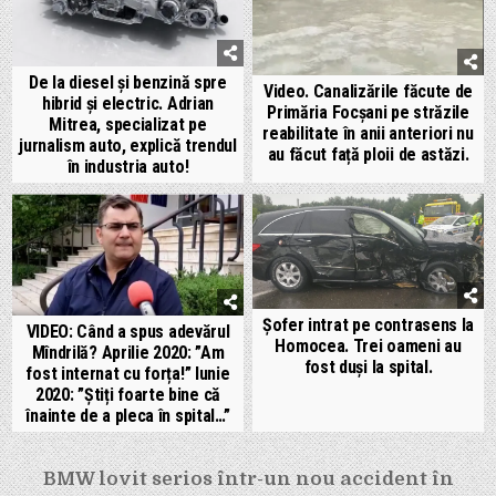
De la diesel și benzină spre
Video. Canalizările făcute de
hibrid și electric. Adrian
Primăria Focșani pe străzile
Mitrea, specializat pe
reabilitate în anii anteriori nu
jurnalism auto, explică trendul
au făcut față ploii de astăzi.
în industria auto!
Șofer intrat pe contrasens la
VIDEO: Când a spus adevărul
Homocea. Trei oameni au
Mîndrilă? Aprilie 2020: ”Am
fost duși la spital.
fost internat cu forța!” Iunie
2020: ”Știți foarte bine că
înainte de a pleca în spital…”
Navigare
BMW lovit serios într-un nou accident în