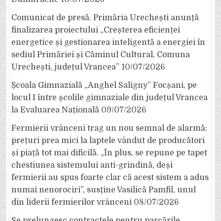
Comunicat de presă. Primăria Urechești anunță
finalizarea proiectului „Creșterea eficienței
energetice și gestionarea inteligentă a energiei în
sediul Primăriei și Căminul Cultural, Comuna
Urechești, județul Vrancea”
10/07/2026
Școala Gimnazială „Anghel Saligny” Focșani, pe
locul I între școlile gimnaziale din județul Vrancea
la Evaluarea Națională
09/07/2026
Fermierii vrânceni trag un nou semnal de alarmă:
prețuri prea mici la laptele vândut de producători
și piață tot mai dificilă. „În plus, se repune pe tapet
chestiunea sistemului anti-grindină, deși
fermierii au spus foarte clar că acest sistem a adus
numai nenorociri”, susține Vasilică Pamfil, unul
din liderii fermierilor vrânceni
08/07/2026
Se prelungesc contractele pentru parcările