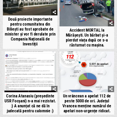
Două proiecte importante
pentru comunitatea din
Biliești au fost aprobate de
Accident MORTAL la
minister și vor fi derulate prin
Mărășești. Un bărbat și-a
Compania Națională de
pierdut viața după ce s-a
Investiții
răsturnat cu mașina.
Corina Atanasiu (președinte
Un vrâncean a apelat 112 de
USR Focșani) n-a mai rezistat.
peste 5000 de ori. Județul
:) A anunțat că ne dă în
Vrancea menține numărul de
judecată pentru calomnie :)
apeluri non-urgențe ridicat.