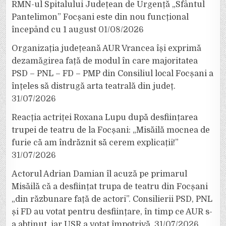
RMN-ul Spitalului Județean de Urgență „Sfântul
Pantelimon” Focșani este din nou funcțional
începând cu 1 august
01/08/2026
Organizația județeană AUR Vrancea își exprimă
dezamăgirea față de modul în care majoritatea
PSD – PNL – FD – PMP din Consiliul local Focșani a
înțeles să distrugă arta teatrală din județ.
31/07/2026
Reacția actriței Roxana Lupu după desființarea
trupei de teatru de la Focșani: „Misăilă mocnea de
furie că am îndrăznit să cerem explicații!”
31/07/2026
Actorul Adrian Damian îl acuză pe primarul
Misăilă că a desființat trupa de teatru din Focșani
„din răzbunare față de actori”. Consilierii PSD, PNL
și FD au votat pentru desființare, în timp ce AUR s-
a abținut, iar USR a votat împotrivă.
31/07/2026