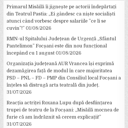
Primarul Misăilă îi jignește pe actorii îndepărtați
din Teatrul Pastia: „Ei gândesc ca niște socialiști
atunci când vorbesc despre salariile ”ce li se
cuvin”!”
01/08/2026
RMN-ul Spitalului Județean de Urgență „Sfântul
Pantelimon” Focșani este din nou funcțional
începând cu 1 august
01/08/2026
Organizația județeană AUR Vrancea își exprimă
dezamăgirea față de modul în care majoritatea
PSD – PNL – FD – PMP din Consiliul local Focșani a
înțeles să distrugă arta teatrală din județ.
31/07/2026
Reacția actriței Roxana Lupu după desființarea
trupei de teatru de la Focșani: „Misăilă mocnea de
furie că am îndrăznit să cerem explicații!”
31/07/2026