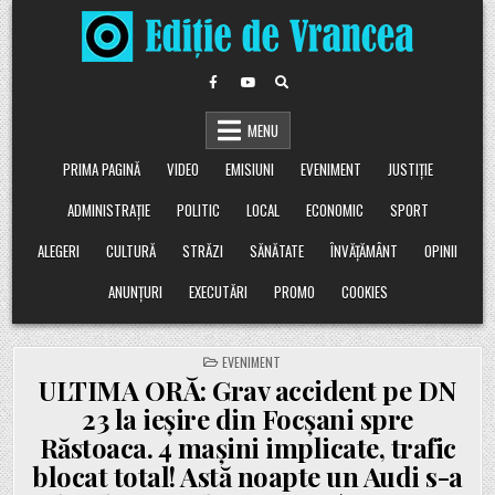
Skip
to
content
MENU
PRIMA PAGINĂ
VIDEO
EMISIUNI
EVENIMENT
JUSTIȚIE
ADMINISTRAȚIE
POLITIC
LOCAL
ECONOMIC
SPORT
ALEGERI
CULTURĂ
STRĂZI
SĂNĂTATE
ÎNVĂȚĂMÂNT
OPINII
ANUNȚURI
EXECUTĂRI
PROMO
COOKIES
POSTED
EVENIMENT
IN
ULTIMA ORĂ: Grav accident pe DN
23 la ieșire din Focșani spre
Răstoaca. 4 mașini implicate, trafic
blocat total! Astă noapte un Audi s-a