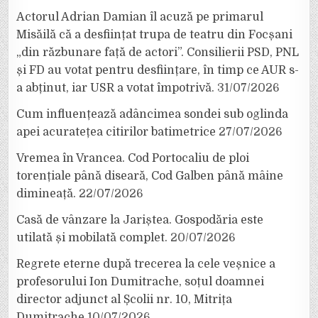
Actorul Adrian Damian îl acuză pe primarul
Misăilă că a desființat trupa de teatru din Focșani
„din răzbunare față de actori”. Consilierii PSD, PNL
și FD au votat pentru desființare, în timp ce AUR s-
a abținut, iar USR a votat împotrivă.
31/07/2026
Cum influențează adâncimea sondei sub oglinda
apei acuratețea citirilor batimetrice
27/07/2026
Vremea în Vrancea. Cod Portocaliu de ploi
torențiale până diseară, Cod Galben până mâine
dimineață.
22/07/2026
Casă de vânzare la Jariștea. Gospodăria este
utilată și mobilată complet.
20/07/2026
Regrete eterne după trecerea la cele veșnice a
profesorului Ion Dumitrache, soțul doamnei
director adjunct al Școlii nr. 10, Mitrița
Dumitrache
10/07/2026