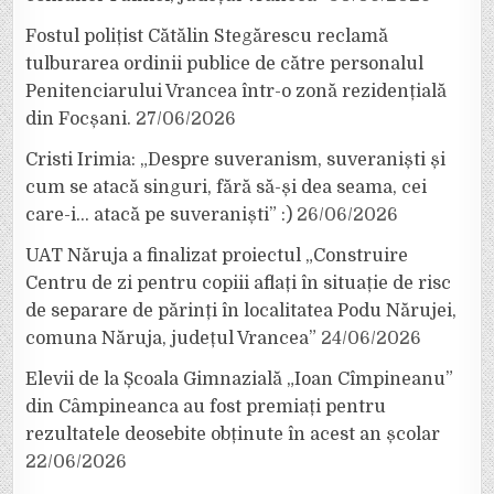
Fostul polițist Cătălin Stegărescu reclamă
tulburarea ordinii publice de către personalul
Penitenciarului Vrancea într-o zonă rezidențială
din Focșani.
27/06/2026
Cristi Irimia: „Despre suveranism, suveraniști și
cum se atacă singuri, fără să-și dea seama, cei
care-i… atacă pe suveraniști” :)
26/06/2026
UAT Năruja a finalizat proiectul „Construire
Centru de zi pentru copiii aflați în situație de risc
de separare de părinți în localitatea Podu Nărujei,
comuna Năruja, județul Vrancea”
24/06/2026
Elevii de la Școala Gimnazială „Ioan Cîmpineanu”
din Câmpineanca au fost premiați pentru
rezultatele deosebite obținute în acest an școlar
22/06/2026