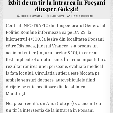
izbit de un tir la intrarea în Focșani
dinspre Golești!
ON
EDITIEDEVRANCEA
13/08/2021
LEAVE A COMMENT
ULTIMA
ORĂ:
GRAV
Centrul INFOTRAFIC din Inspectoratul General al
ACCIDENT
PE
Poliției Române informează că pe DN 23, la
DN
23
kilometrul 4+500, la ieșire din localitatea Focșani
LA
IEȘIRE
către Răstoaca, județul Vrancea, s-a produs un
DIN
FOCȘANI
SPRE
accident rutier (in jurul orelor 8.10), în care au
RĂSTOACA.
4
fost implicate 4 autoturisme. În urma impactului a
MAȘINI
IMPLICATE,
rezultat rănirea unei persoane, evaluată medical
TRAFIC
BLOCAT
la fața locului. Circulația rutieră este blocată pe
TOTAL!
ASTĂ
NOAPTE
ambele sensuri de mers, autovehiculele fiind
UN
AUDI
dirijate pe rute ocolitoare din localitatea
S-
A
Mândrești.
IZBIT
DE
UN
Noaptea trecută, un Audi (foto jos) s-a ciocnit cu
TIR
LA
INTRAREA
un tir la intersecția de la intrarea în Focșani
ÎN