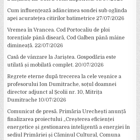
Cum influențează adâncimea sondei sub oglinda
apei acuratețea citirilor batimetrice
27/07/2026
Vremea în Vrancea. Cod Portocaliu de ploi
torențiale până diseară, Cod Galben până mâine
dimineață.
22/07/2026
Casă de vânzare la Jariștea. Gospodăria este
utilată și mobilată complet.
20/07/2026
Regrete eterne după trecerea la cele veșnice a
profesorului Ion Dumitrache, soțul doamnei
director adjunct al Școlii nr. 10, Mitrița
Dumitrache
10/07/2026
Comunicat de presă. Primăria Urechești anunță
finalizarea proiectului „Creșterea eficienței
energetice și gestionarea inteligentă a energiei în
sediul Primăriei și Căminul Cultural, Comuna