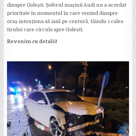
FOCȘANI
dinspre Golești. Șoferul mașinii Audi nu a acordat
DINSPRE
GOLEȘTI!
prioritate în momentul în care venind dinspre
oraș intenționa să iasă pe centură, tăindu-i calea
tirului care circula spre Golești.
Revenim cu detalii!