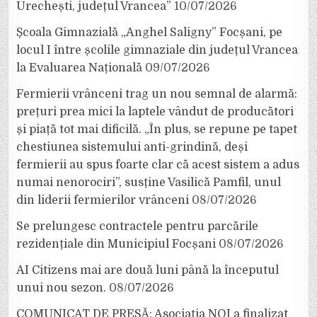
Urechești, județul Vrancea”
10/07/2026
Școala Gimnazială „Anghel Saligny” Focșani, pe
locul I între școlile gimnaziale din județul Vrancea
la Evaluarea Națională
09/07/2026
Fermierii vrânceni trag un nou semnal de alarmă:
prețuri prea mici la laptele vândut de producători
și piață tot mai dificilă. „În plus, se repune pe tapet
chestiunea sistemului anti-grindină, deși
fermierii au spus foarte clar că acest sistem a adus
numai nenorociri”, susține Vasilică Pamfil, unul
din liderii fermierilor vrânceni
08/07/2026
Se prelungesc contractele pentru parcările
rezidențiale din Municipiul Focșani
08/07/2026
AI Citizens mai are două luni până la începutul
unui nou sezon.
08/07/2026
COMUNICAT DE PRESĂ: Asociația NOI a finalizat