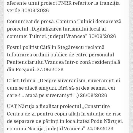
aferente unui proiect PNRR referitor la tranziția
verde
30/06/2026
Comunicat de presă. Comuna Tulnici demarează
proiectul „Digitalizarea turismului local al
comunei Tulnici, județul Vrancea”
30/06/2026
Fostul polițist Cătălin Stegărescu reclamă
tulburarea ordinii publice de către personalul
Penitenciarului Vrancea într-o zonă rezidențială
din Focșani.
27/06/2026
Cristi Irimia: „Despre suveranism, suveraniști și
cum se atacă singuri, fără să-și dea seama, cei
care-i… atacă pe suveraniști” :)
26/06/2026
UAT Năruja a finalizat proiectul „Construire
Centru de zi pentru copiii aflați în situație de risc
de separare de părinți în localitatea Podu Nărujei,
comuna Năruja, județul Vrancea”
24/06/2026