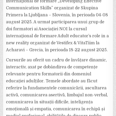
internaţional de formare „Developing Effective
Communication Skills” organizat de Skupina
Primera la Ljubljana – Slovenia, în perioada 04-08
august 2025. A urmat participarea unui grup de
doi formatori ai Asociației NOI la cursul
internaţional de formare Adult educator’s role in a
new reality organizat de Vestifex & VitaTiim la
Acharavi – Grecia, în perioada 18-22 august 2025.
Cursurile au oferit un cadru de învățare dinamic,
interactiv, axat pe dobândirea de competențe
relevante pentru formatorii din domeniul
educației adulților. Temele abordate au făcut
referire la fundamentele comunicării, ascultarea
activă, comunicarea asertivă, limbajul non-verbal,
comunicarea în situații dificile, inteligența
emoțională și empatia, comunicarea în echipă și
mediul profesional, abilităţile de discurs public,