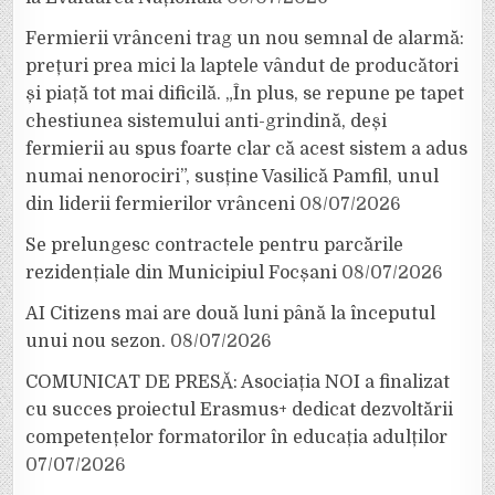
Fermierii vrânceni trag un nou semnal de alarmă:
prețuri prea mici la laptele vândut de producători
și piață tot mai dificilă. „În plus, se repune pe tapet
chestiunea sistemului anti-grindină, deși
fermierii au spus foarte clar că acest sistem a adus
numai nenorociri”, susține Vasilică Pamfil, unul
din liderii fermierilor vrânceni
08/07/2026
Se prelungesc contractele pentru parcările
rezidențiale din Municipiul Focșani
08/07/2026
AI Citizens mai are două luni până la începutul
unui nou sezon.
08/07/2026
COMUNICAT DE PRESĂ: Asociația NOI a finalizat
cu succes proiectul Erasmus+ dedicat dezvoltării
competențelor formatorilor în educația adulților
07/07/2026