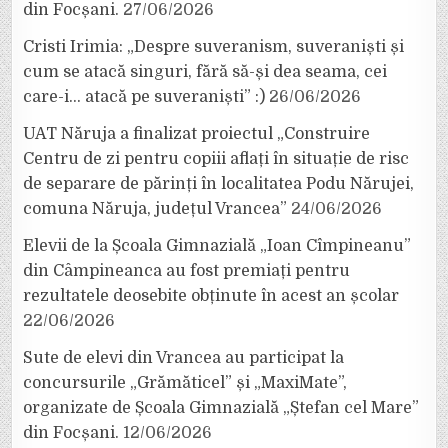
din Focșani.
27/06/2026
Cristi Irimia: „Despre suveranism, suveraniști și
cum se atacă singuri, fără să-și dea seama, cei
care-i… atacă pe suveraniști” :)
26/06/2026
UAT Năruja a finalizat proiectul „Construire
Centru de zi pentru copiii aflați în situație de risc
de separare de părinți în localitatea Podu Nărujei,
comuna Năruja, județul Vrancea”
24/06/2026
Elevii de la Școala Gimnazială „Ioan Cîmpineanu”
din Câmpineanca au fost premiați pentru
rezultatele deosebite obținute în acest an școlar
22/06/2026
Sute de elevi din Vrancea au participat la
concursurile „Grămăticel” și „MaxiMate”,
organizate de Școala Gimnazială „Ștefan cel Mare”
din Focșani.
12/06/2026