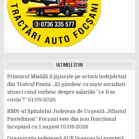
ULTIMELE ȘTIRI
Primarul Misăilă îi jignește pe actorii îndepărtați
din Teatrul Pastia: „Ei gândesc ca niște socialiști
atunci când vorbesc despre salariile ”ce li se
cuvin”!”
01/08/2026
RMN-ul Spitalului Județean de Urgență „Sfântul
Pantelimon” Focșani este din nou funcțional
începând cu 1 august
01/08/2026
Organizația județeană AUR Vrancea își exprimă