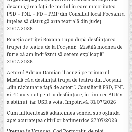
dezamăgirea față de modul în care majoritatea
PSD – PNL – FD – PMP din Consiliul local Focșani a
înțeles să distrugă arta teatrală din județ.
31/07/2026
Reacția actriței Roxana Lupu după desființarea
trupei de teatru de la Focșani: „Misăilă mocnea de
furie că am îndrăznit să cerem explicații!”
31/07/2026
Actorul Adrian Damian îl acuză pe primarul
Misăilă că a desființat trupa de teatru din Focșani
„din răzbunare față de actori”. Consilierii PSD, PNL
și FD au votat pentru desființare, în timp ce AUR s-
a abținut, iar USR a votat împotrivă.
31/07/2026
Cum influențează adâncimea sondei sub oglinda
apei acuratețea citirilor batimetrice
27/07/2026
Vremea în Vrancea. Cod Portocaliu de ploi