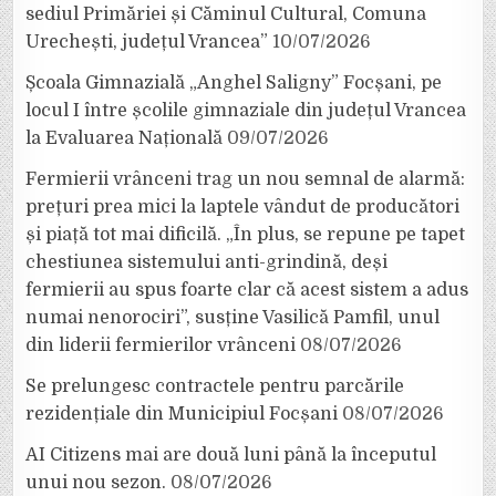
sediul Primăriei și Căminul Cultural, Comuna
Urechești, județul Vrancea”
10/07/2026
Școala Gimnazială „Anghel Saligny” Focșani, pe
locul I între școlile gimnaziale din județul Vrancea
la Evaluarea Națională
09/07/2026
Fermierii vrânceni trag un nou semnal de alarmă:
prețuri prea mici la laptele vândut de producători
și piață tot mai dificilă. „În plus, se repune pe tapet
chestiunea sistemului anti-grindină, deși
fermierii au spus foarte clar că acest sistem a adus
numai nenorociri”, susține Vasilică Pamfil, unul
din liderii fermierilor vrânceni
08/07/2026
Se prelungesc contractele pentru parcările
rezidențiale din Municipiul Focșani
08/07/2026
AI Citizens mai are două luni până la începutul
unui nou sezon.
08/07/2026