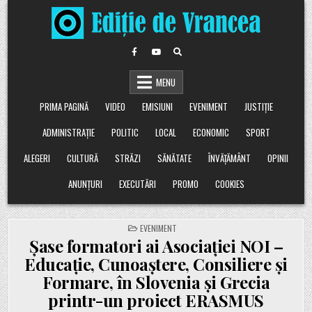
Skip
to
content
MENU
PRIMA PAGINĂ
VIDEO
EMISIUNI
EVENIMENT
JUSTIȚIE
ADMINISTRAȚIE
POLITIC
LOCAL
ECONOMIC
SPORT
ALEGERI
CULTURĂ
STRĂZI
SĂNĂTATE
ÎNVĂȚĂMÂNT
OPINII
ANUNȚURI
EXECUTĂRI
PROMO
COOKIES
POSTED
EVENIMENT
IN
Șase formatori ai Asociației NOI –
Educație, Cunoaștere, Consiliere și
Formare, în Slovenia și Grecia
printr-un proiect ERASMUS