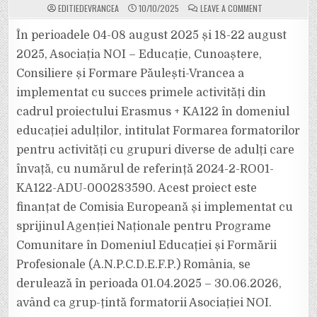
ON
EDITIEDEVRANCEA
10/10/2025
LEAVE A COMMENT
ȘASE
FORMATORI
AI
În perioadele 04-08 august 2025 și 18-22 august
ASOCIAȚIEI
NOI
2025, Asociația NOI – Educație, Cunoaștere,
–
EDUCAȚIE,
Consiliere și Formare Păulești-Vrancea a
CUNOAȘTERE,
CONSILIERE
implementat cu succes primele activități din
ȘI
FORMARE,
ÎN
cadrul proiectului Erasmus + KA122 în domeniul
SLOVENIA
ȘI
educației adulților, intitulat Formarea formatorilor
GRECIA
PRINTR-
pentru activități cu grupuri diverse de adulți care
UN
PROIECT
învață, cu numărul de referință 2024-2-RO01-
ERASMUS
KA122-ADU-000283590. Acest proiect este
finanțat de Comisia Europeană și implementat cu
sprijinul Agenției Naționale pentru Programe
Comunitare în Domeniul Educației și Formării
Profesionale (A.N.P.C.D.E.F.P.) România, se
derulează în perioada 01.04.2025 – 30.06.2026,
având ca grup-țintă formatorii Asociației NOI.