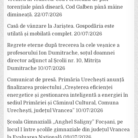
torențiale până diseară, Cod Galben până mâine
dimineață.
22/07/2026
Casă de vânzare la Jariștea. Gospodăria este
utilată și mobilată complet.
20/07/2026
Regrete eterne după trecerea la cele veșnice a
profesorului Ion Dumitrache, soțul doamnei
director adjunct al Școlii nr. 10, Mitrița
Dumitrache
10/07/2026
Comunicat de presă. Primăria Urechești anunță
finalizarea proiectului „Creșterea eficienței
energetice și gestionarea inteligentă a energiei în
sediul Primăriei și Căminul Cultural, Comuna
Urechești, județul Vrancea”
10/07/2026
Școala Gimnazială „Anghel Saligny” Focșani, pe
locul I între școlile gimnaziale din județul Vrancea
la Evaluarea Națională
09/07/2026