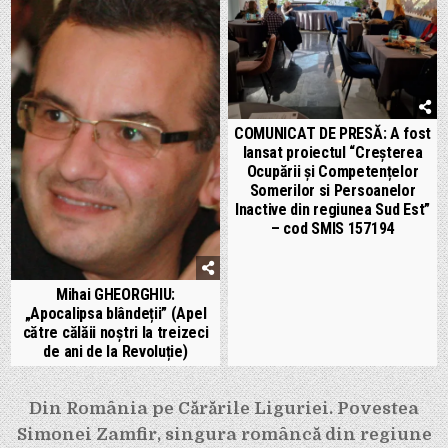
COMUNICAT DE PRESĂ: A fost
lansat proiectul “Creșterea
Ocupării și Competențelor
Somerilor si Persoanelor
Inactive din regiunea Sud Est”
– cod SMIS 157194
Mihai GHEORGHIU:
„Apocalipsa blândeții” (Apel
către călăii noștri la treizeci
de ani de la Revoluție)
Navigare
Din România pe Cărările Liguriei. Povestea
Simonei Zamfir, singura româncă din regiune