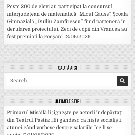
Peste 200 de elevi au participat la concursul
interjudețean de matematică „Micul Gauss”, Școala
Gimnazială „Duiliu Zamfirescu” fiind parteneră în
derularea proiectului. Zeci de copii din Vrancea au
fost premiați la Focșani
12/06/2026
CAUTĂ AICI
Search
for:
ULTIMELE ȘTIRI
Primarul Misăilă îi jignește pe actorii îndepărtați
din Teatrul Pastia: „Ei gândesc ca niște socialiști
atunci când vorbesc despre salariile ”ce li se