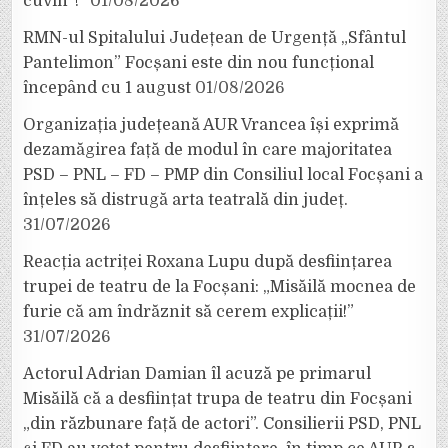
cuvin”!”
01/08/2026
RMN-ul Spitalului Județean de Urgență „Sfântul
Pantelimon” Focșani este din nou funcțional
începând cu 1 august
01/08/2026
Organizația județeană AUR Vrancea își exprimă
dezamăgirea față de modul în care majoritatea
PSD – PNL – FD – PMP din Consiliul local Focșani a
înțeles să distrugă arta teatrală din județ.
31/07/2026
Reacția actriței Roxana Lupu după desființarea
trupei de teatru de la Focșani: „Misăilă mocnea de
furie că am îndrăznit să cerem explicații!”
31/07/2026
Actorul Adrian Damian îl acuză pe primarul
Misăilă că a desființat trupa de teatru din Focșani
„din răzbunare față de actori”. Consilierii PSD, PNL