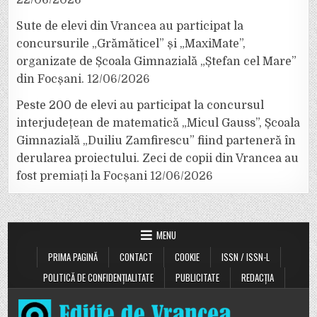
Sute de elevi din Vrancea au participat la
concursurile „Grămăticel” și „MaxiMate”,
organizate de Școala Gimnazială „Ștefan cel Mare”
din Focșani.
12/06/2026
Peste 200 de elevi au participat la concursul
interjudețean de matematică „Micul Gauss”, Școala
Gimnazială „Duiliu Zamfirescu” fiind parteneră în
derularea proiectului. Zeci de copii din Vrancea au
fost premiați la Focșani
12/06/2026
MENU
PRIMA PAGINĂ
CONTACT
COOKIE
ISSN / ISSN-L
POLITICĂ DE CONFIDENȚIALITATE
PUBLICITATE
REDACȚIA