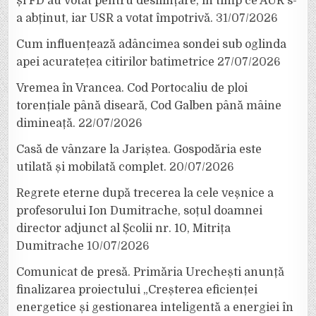
și FD au votat pentru desființare, în timp ce AUR s-
a abținut, iar USR a votat împotrivă.
31/07/2026
Cum influențează adâncimea sondei sub oglinda
apei acuratețea citirilor batimetrice
27/07/2026
Vremea în Vrancea. Cod Portocaliu de ploi
torențiale până diseară, Cod Galben până mâine
dimineață.
22/07/2026
Casă de vânzare la Jariștea. Gospodăria este
utilată și mobilată complet.
20/07/2026
Regrete eterne după trecerea la cele veșnice a
profesorului Ion Dumitrache, soțul doamnei
director adjunct al Școlii nr. 10, Mitrița
Dumitrache
10/07/2026
Comunicat de presă. Primăria Urechești anunță
finalizarea proiectului „Creșterea eficienței
energetice și gestionarea inteligentă a energiei în