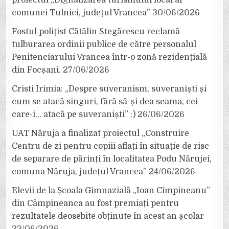
comunei Tulnici, județul Vrancea”
30/06/2026
Fostul polițist Cătălin Stegărescu reclamă
tulburarea ordinii publice de către personalul
Penitenciarului Vrancea într-o zonă rezidențială
din Focșani.
27/06/2026
Cristi Irimia: „Despre suveranism, suveraniști și
cum se atacă singuri, fără să-și dea seama, cei
care-i… atacă pe suveraniști” :)
26/06/2026
UAT Năruja a finalizat proiectul „Construire
Centru de zi pentru copiii aflați în situație de risc
de separare de părinți în localitatea Podu Nărujei,
comuna Năruja, județul Vrancea”
24/06/2026
Elevii de la Școala Gimnazială „Ioan Cîmpineanu”
din Câmpineanca au fost premiați pentru
rezultatele deosebite obținute în acest an școlar
22/06/2026