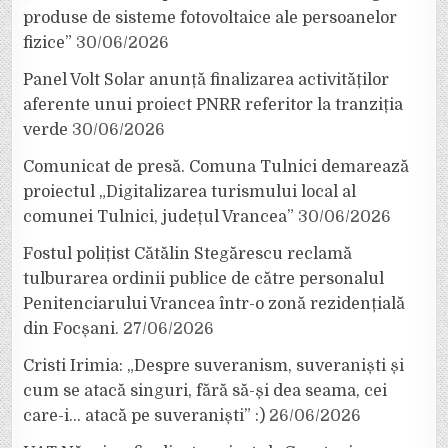
produse de sisteme fotovoltaice ale persoanelor
fizice”
30/06/2026
Panel Volt Solar anunță finalizarea activităților
aferente unui proiect PNRR referitor la tranziția
verde
30/06/2026
Comunicat de presă. Comuna Tulnici demarează
proiectul „Digitalizarea turismului local al
comunei Tulnici, județul Vrancea”
30/06/2026
Fostul polițist Cătălin Stegărescu reclamă
tulburarea ordinii publice de către personalul
Penitenciarului Vrancea într-o zonă rezidențială
din Focșani.
27/06/2026
Cristi Irimia: „Despre suveranism, suveraniști și
cum se atacă singuri, fără să-și dea seama, cei
care-i… atacă pe suveraniști” :)
26/06/2026