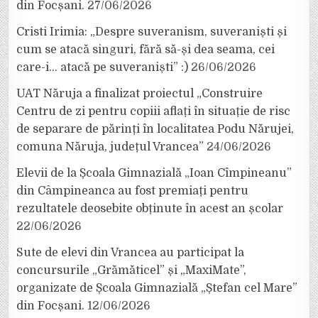
din Focșani.
27/06/2026
Cristi Irimia: „Despre suveranism, suveraniști și
cum se atacă singuri, fără să-și dea seama, cei
care-i… atacă pe suveraniști” :)
26/06/2026
UAT Năruja a finalizat proiectul „Construire
Centru de zi pentru copiii aflați în situație de risc
de separare de părinți în localitatea Podu Nărujei,
comuna Năruja, județul Vrancea”
24/06/2026
Elevii de la Școala Gimnazială „Ioan Cîmpineanu”
din Câmpineanca au fost premiați pentru
rezultatele deosebite obținute în acest an școlar
22/06/2026
Sute de elevi din Vrancea au participat la
concursurile „Grămăticel” și „MaxiMate”,
organizate de Școala Gimnazială „Ștefan cel Mare”
din Focșani.
12/06/2026