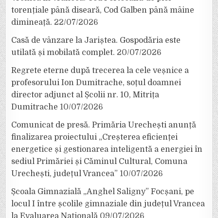
torențiale până diseară, Cod Galben până mâine
dimineață.
22/07/2026
Casă de vânzare la Jariștea. Gospodăria este
utilată și mobilată complet.
20/07/2026
Regrete eterne după trecerea la cele veșnice a
profesorului Ion Dumitrache, soțul doamnei
director adjunct al Școlii nr. 10, Mitrița
Dumitrache
10/07/2026
Comunicat de presă. Primăria Urechești anunță
finalizarea proiectului „Creșterea eficienței
energetice și gestionarea inteligentă a energiei în
sediul Primăriei și Căminul Cultural, Comuna
Urechești, județul Vrancea”
10/07/2026
Școala Gimnazială „Anghel Saligny” Focșani, pe
locul I între școlile gimnaziale din județul Vrancea
la Evaluarea Națională
09/07/2026