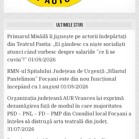
ULTIMELE ȘTIRI
Primarul Misăilă îi jignește pe actorii îndepărtați
din Teatrul Pastia: „Ei gândesc ca niște socialiști
atunci când vorbesc despre salariile ”ce li se
cuvin”!”
01/08/2026
RMN-ul Spitalului Județean de Urgență „Sfântul
Pantelimon” Focșani este din nou funcțional
începând cu 1 august
01/08/2026
Organizația județeană AUR Vrancea își exprimă
dezamăgirea față de modul în care majoritatea
PSD – PNL – FD – PMP din Consiliul local Focșani a
înțeles să distrugă arta teatrală din județ.
31/07/2026