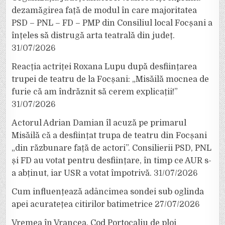
dezamăgirea față de modul în care majoritatea
PSD – PNL – FD – PMP din Consiliul local Focșani a
înțeles să distrugă arta teatrală din județ.
31/07/2026
Reacția actriței Roxana Lupu după desființarea
trupei de teatru de la Focșani: „Misăilă mocnea de
furie că am îndrăznit să cerem explicații!”
31/07/2026
Actorul Adrian Damian îl acuză pe primarul
Misăilă că a desființat trupa de teatru din Focșani
„din răzbunare față de actori”. Consilierii PSD, PNL
și FD au votat pentru desființare, în timp ce AUR s-
a abținut, iar USR a votat împotrivă.
31/07/2026
Cum influențează adâncimea sondei sub oglinda
apei acuratețea citirilor batimetrice
27/07/2026
Vremea în Vrancea. Cod Portocaliu de ploi