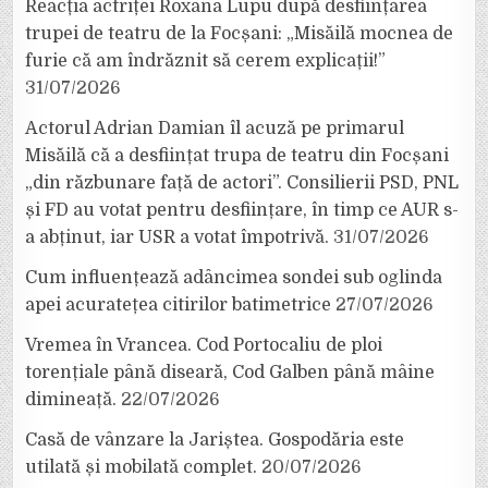
Reacția actriței Roxana Lupu după desființarea
trupei de teatru de la Focșani: „Misăilă mocnea de
furie că am îndrăznit să cerem explicații!”
31/07/2026
Actorul Adrian Damian îl acuză pe primarul
Misăilă că a desființat trupa de teatru din Focșani
„din răzbunare față de actori”. Consilierii PSD, PNL
și FD au votat pentru desființare, în timp ce AUR s-
a abținut, iar USR a votat împotrivă.
31/07/2026
Cum influențează adâncimea sondei sub oglinda
apei acuratețea citirilor batimetrice
27/07/2026
Vremea în Vrancea. Cod Portocaliu de ploi
torențiale până diseară, Cod Galben până mâine
dimineață.
22/07/2026
Casă de vânzare la Jariștea. Gospodăria este
utilată și mobilată complet.
20/07/2026