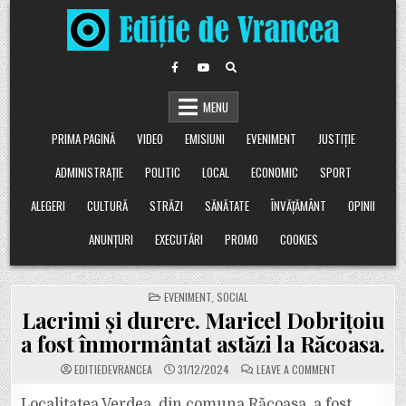
Skip
to
content
MENU
PRIMA PAGINĂ
VIDEO
EMISIUNI
EVENIMENT
JUSTIȚIE
ADMINISTRAȚIE
POLITIC
LOCAL
ECONOMIC
SPORT
ALEGERI
CULTURĂ
STRĂZI
SĂNĂTATE
ÎNVĂȚĂMÂNT
OPINII
ANUNȚURI
EXECUTĂRI
PROMO
COOKIES
POSTED
EVENIMENT
,
SOCIAL
IN
Lacrimi și durere. Maricel Dobrițoiu
a fost înmormântat astăzi la Răcoasa.
ON
EDITIEDEVRANCEA
31/12/2024
LEAVE A COMMENT
LACRIMI
ȘI
DURERE.
Localitatea Verdea, din comuna Răcoasa, a fost