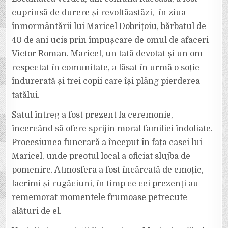
MARICEL
DOBRIȚOIU
cuprinsă de durere și revoltăastăzi, în ziua
A
FOST
înmormântării lui Maricel Dobrițoiu, bărbatul de
ÎNMORMÂNTAT
ASTĂZI
40 de ani ucis prin împușcare de omul de afaceri
LA
RĂCOASA.
Victor Roman. Maricel, un tată devotat și un om
respectat în comunitate, a lăsat în urmă o soție
îndurerată și trei copii care își plâng pierderea
tatălui.
Satul întreg a fost prezent la ceremonie,
încercând să ofere sprijin moral familiei îndoliate.
Procesiunea funerară a început în fața casei lui
Maricel, unde preotul local a oficiat slujba de
pomenire. Atmosfera a fost încărcată de emoție,
lacrimi și rugăciuni, în timp ce cei prezenți au
rememorat momentele frumoase petrecute
alături de el.