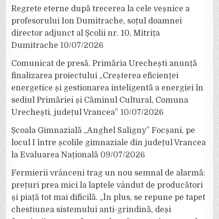
Regrete eterne după trecerea la cele veșnice a
profesorului Ion Dumitrache, soțul doamnei
director adjunct al Școlii nr. 10, Mitrița
Dumitrache
10/07/2026
Comunicat de presă. Primăria Urechești anunță
finalizarea proiectului „Creșterea eficienței
energetice și gestionarea inteligentă a energiei în
sediul Primăriei și Căminul Cultural, Comuna
Urechești, județul Vrancea”
10/07/2026
Școala Gimnazială „Anghel Saligny” Focșani, pe
locul I între școlile gimnaziale din județul Vrancea
la Evaluarea Națională
09/07/2026
Fermierii vrânceni trag un nou semnal de alarmă:
prețuri prea mici la laptele vândut de producători
și piață tot mai dificilă. „În plus, se repune pe tapet
chestiunea sistemului anti-grindină, deși