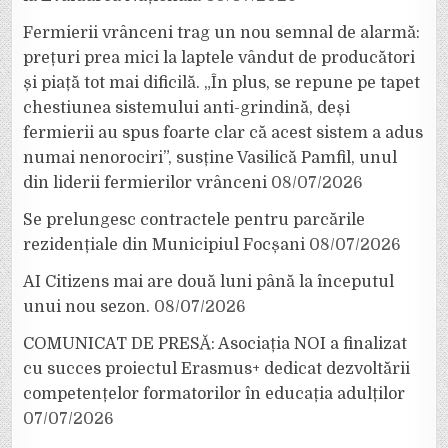
Fermierii vrânceni trag un nou semnal de alarmă:
prețuri prea mici la laptele vândut de producători
și piață tot mai dificilă. „În plus, se repune pe tapet
chestiunea sistemului anti-grindină, deși
fermierii au spus foarte clar că acest sistem a adus
numai nenorociri”, susține Vasilică Pamfil, unul
din liderii fermierilor vrânceni
08/07/2026
Se prelungesc contractele pentru parcările
rezidențiale din Municipiul Focșani
08/07/2026
AI Citizens mai are două luni până la începutul
unui nou sezon.
08/07/2026
COMUNICAT DE PRESĂ: Asociația NOI a finalizat
cu succes proiectul Erasmus+ dedicat dezvoltării
competențelor formatorilor în educația adulților
07/07/2026