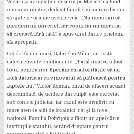
Vecinii și apropiații îl descriu pe Maricel ca fiind
un om muncitor, dedicat familiei și mereu dispus
să ajute pe oricine avea nevoie. „
Nu meritam să
pierdem un om ca el, iar copiii lui nu meritau
să crească fără tată
”, a spus unul dintre prietenii
săi apropiați.
Cei doi fii mai mari, Gabriel și Mihai, au rostit
câteva cuvinte emoționante: „
Tatăl nostru a fost
totul pentru noi. Sperăm ca autoritățile să își
facă datoria și ca vinovatul să plătească pentru
faptele lui.
” Victor Roman, omul de afaceri acuzat,
deocamdată, de ucidere din culpă, este cercetat
sub control judiciar, iar cazul este urmărit cu
mare atenție atât de localnici, cât și la nivel
național. Familia Dobrițoiu a făcut un apel către
instituțiile statului, cerând dreptate pentru