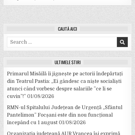
CAUTĂ AICI
Search
for:
ULTIMELE ȘTIRI
Primarul Misăilă îi jignește pe actorii îndepărtați
din Teatrul Pastia: „Ei gândesc ca niște socialiști
atunci când vorbesc despre salariile ”ce li se
cuvin”!”
01/08/2026
RMN-ul Spitalului Județean de Urgență „Sfântul
Pantelimon” Focșani este din nou funcțional
începând cu 1 august
01/08/2026
Organizația județeană AUR Vrancea își exprimă