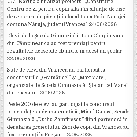
UAT Năruja a finalizat proiectul „Construire
Centru de zi pentru copiii aflați în situație de risc
de separare de părinți în localitatea Podu Nărujei,
comuna Năruja, județul Vrancea”
24/06/2026
Elevii de la Școala Gimnazială „Ioan Cîmpineanu”
din Câmpineanca au fost premiați pentru
rezultatele deosebite obținute în acest an școlar
22/06/2026
Sute de elevi din Vrancea au participat la
concursurile „Grămăticel” și „MaxiMate”,
organizate de Școala Gimnazială „Ștefan cel Mare”
din Focșani.
12/06/2026
Peste 200 de elevi au participat la concursul
interjudețean de matematică „Micul Gauss”, Școala
Gimnazială „Duiliu Zamfirescu” fiind parteneră în
derularea proiectului. Zeci de copii din Vrancea au
fost premiați la Focșani
12/06/2026