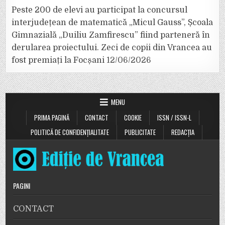
Peste 200 de elevi au participat la concursul
interjudețean de matematică „Micul Gauss”, Școala
Gimnazială „Duiliu Zamfirescu” fiind parteneră în
derularea proiectului. Zeci de copii din Vrancea au
fost premiați la Focșani
12/06/2026
MENU
PRIMA PAGINĂ
CONTACT
COOKIE
ISSN / ISSN-L
POLITICĂ DE CONFIDENȚIALITATE
PUBLICITATE
REDACȚIA
PAGINI
CONTACT