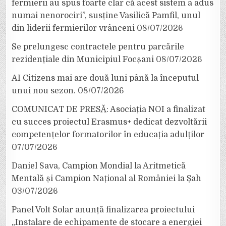
fermierii au spus foarte clar că acest sistem a adus
numai nenorociri”, susține Vasilică Pamfil, unul
din liderii fermierilor vrânceni
08/07/2026
Se prelungesc contractele pentru parcările
rezidențiale din Municipiul Focșani
08/07/2026
AI Citizens mai are două luni până la începutul
unui nou sezon.
08/07/2026
COMUNICAT DE PRESĂ: Asociația NOI a finalizat
cu succes proiectul Erasmus+ dedicat dezvoltării
competențelor formatorilor în educația adulților
07/07/2026
Daniel Sava, Campion Mondial la Aritmetică
Mentală și Campion Național al României la Șah
03/07/2026
Panel Volt Solar anunță finalizarea proiectului
„Instalare de echipamente de stocare a energiei