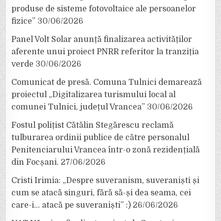
produse de sisteme fotovoltaice ale persoanelor
fizice”
30/06/2026
Panel Volt Solar anunță finalizarea activităților
aferente unui proiect PNRR referitor la tranziția
verde
30/06/2026
Comunicat de presă. Comuna Tulnici demarează
proiectul „Digitalizarea turismului local al
comunei Tulnici, județul Vrancea”
30/06/2026
Fostul polițist Cătălin Stegărescu reclamă
tulburarea ordinii publice de către personalul
Penitenciarului Vrancea într-o zonă rezidențială
din Focșani.
27/06/2026
Cristi Irimia: „Despre suveranism, suveraniști și
cum se atacă singuri, fără să-și dea seama, cei
care-i… atacă pe suveraniști” :)
26/06/2026