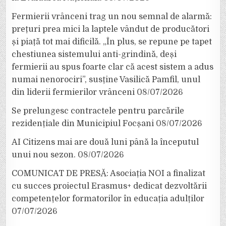
Fermierii vrânceni trag un nou semnal de alarmă:
prețuri prea mici la laptele vândut de producători
și piață tot mai dificilă. „În plus, se repune pe tapet
chestiunea sistemului anti-grindină, deși
fermierii au spus foarte clar că acest sistem a adus
numai nenorociri”, susține Vasilică Pamfil, unul
din liderii fermierilor vrânceni
08/07/2026
Se prelungesc contractele pentru parcările
rezidențiale din Municipiul Focșani
08/07/2026
AI Citizens mai are două luni până la începutul
unui nou sezon.
08/07/2026
COMUNICAT DE PRESĂ: Asociația NOI a finalizat
cu succes proiectul Erasmus+ dedicat dezvoltării
competențelor formatorilor în educația adulților
07/07/2026