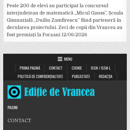
Peste 200 de elevi au participat la concursul
interjudețean de matematică „Micul Gauss”, Școala
Gimnazială „Duiliu Zamfirescu” fiind parteneră în
derularea proiectului. Zeci de copii din Vrancea au
fost premiați la Focșani
12/06/2026
MENU
PRIMA PAGINĂ
CONTACT
COOKIE
ISSN / ISSN-L
POLITICĂ DE CONFIDENȚIALITATE
PUBLICITATE
REDACȚIA
PAGINI
CONTACT