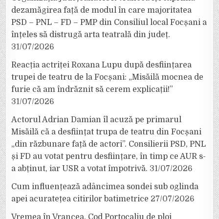
dezamăgirea față de modul în care majoritatea
PSD – PNL – FD – PMP din Consiliul local Focșani a
înțeles să distrugă arta teatrală din județ.
31/07/2026
Reacția actriței Roxana Lupu după desființarea
trupei de teatru de la Focșani: „Misăilă mocnea de
furie că am îndrăznit să cerem explicații!”
31/07/2026
Actorul Adrian Damian îl acuză pe primarul
Misăilă că a desființat trupa de teatru din Focșani
„din răzbunare față de actori”. Consilierii PSD, PNL
și FD au votat pentru desființare, în timp ce AUR s-
a abținut, iar USR a votat împotrivă.
31/07/2026
Cum influențează adâncimea sondei sub oglinda
apei acuratețea citirilor batimetrice
27/07/2026
Vremea în Vrancea. Cod Portocaliu de ploi