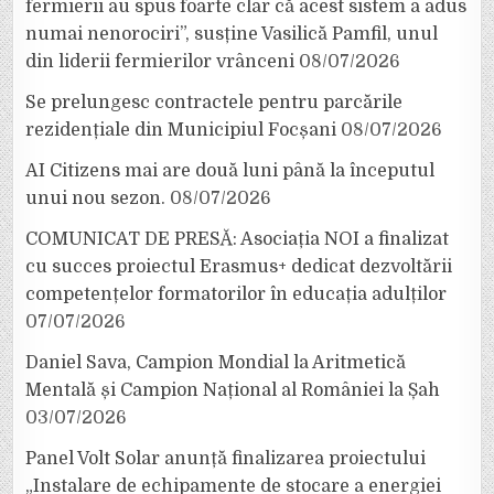
fermierii au spus foarte clar că acest sistem a adus
numai nenorociri”, susține Vasilică Pamfil, unul
din liderii fermierilor vrânceni
08/07/2026
Se prelungesc contractele pentru parcările
rezidențiale din Municipiul Focșani
08/07/2026
AI Citizens mai are două luni până la începutul
unui nou sezon.
08/07/2026
COMUNICAT DE PRESĂ: Asociația NOI a finalizat
cu succes proiectul Erasmus+ dedicat dezvoltării
competențelor formatorilor în educația adulților
07/07/2026
Daniel Sava, Campion Mondial la Aritmetică
Mentală și Campion Național al României la Șah
03/07/2026
Panel Volt Solar anunță finalizarea proiectului
„Instalare de echipamente de stocare a energiei