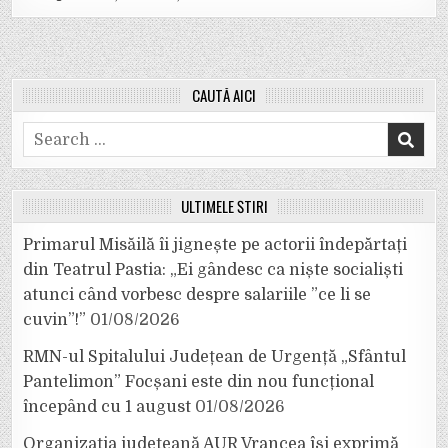
CAUTĂ AICI
Search
for:
ULTIMELE ȘTIRI
Primarul Misăilă îi jignește pe actorii îndepărtați
din Teatrul Pastia: „Ei gândesc ca niște socialiști
atunci când vorbesc despre salariile ”ce li se
cuvin”!”
01/08/2026
RMN-ul Spitalului Județean de Urgență „Sfântul
Pantelimon” Focșani este din nou funcțional
începând cu 1 august
01/08/2026
Organizația județeană AUR Vrancea își exprimă