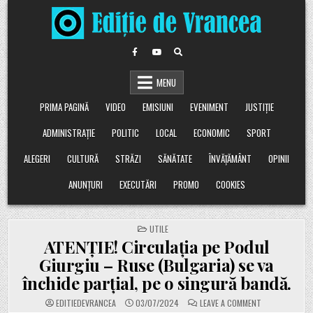
Skip
to
content
MENU
PRIMA PAGINĂ
VIDEO
EMISIUNI
EVENIMENT
JUSTIȚIE
ADMINISTRAȚIE
POLITIC
LOCAL
ECONOMIC
SPORT
ALEGERI
CULTURĂ
STRĂZI
SĂNĂTATE
ÎNVĂȚĂMÂNT
OPINII
ANUNȚURI
EXECUTĂRI
PROMO
COOKIES
POSTED
UTILE
IN
ATENȚIE! Circulația pe Podul
Giurgiu – Ruse (Bulgaria) se va
închide parțial, pe o singură bandă.
ON
EDITIEDEVRANCEA
03/07/2024
LEAVE A COMMENT
ATENȚIE!