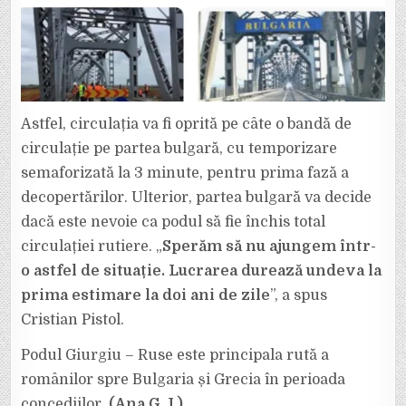
Astfel, circulația va fi oprită pe câte o bandă de
circulație pe partea bulgară, cu temporizare
semaforizată la 3 minute, pentru prima fază a
decopertărilor. Ulterior, partea bulgară va decide
dacă este nevoie ca podul să fie închis total
circulației rutiere. „
Sperăm să nu ajungem într-
o astfel de situație. Lucrarea durează undeva la
prima estimare la doi ani de zile
”, a spus
Cristian Pistol.
Podul Giurgiu – Ruse este principala rută a
românilor spre Bulgaria și Grecia în perioada
concediilor.
(Ana G. I.)