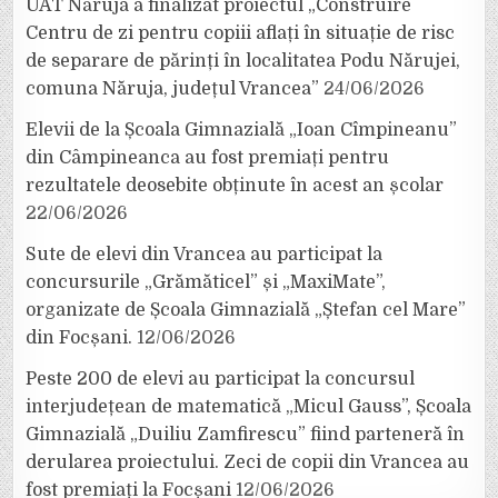
UAT Năruja a finalizat proiectul „Construire
Centru de zi pentru copiii aflați în situație de risc
de separare de părinți în localitatea Podu Nărujei,
comuna Năruja, județul Vrancea”
24/06/2026
Elevii de la Școala Gimnazială „Ioan Cîmpineanu”
din Câmpineanca au fost premiați pentru
rezultatele deosebite obținute în acest an școlar
22/06/2026
Sute de elevi din Vrancea au participat la
concursurile „Grămăticel” și „MaxiMate”,
organizate de Școala Gimnazială „Ștefan cel Mare”
din Focșani.
12/06/2026
Peste 200 de elevi au participat la concursul
interjudețean de matematică „Micul Gauss”, Școala
Gimnazială „Duiliu Zamfirescu” fiind parteneră în
derularea proiectului. Zeci de copii din Vrancea au
fost premiați la Focșani
12/06/2026