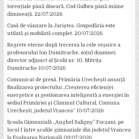
torențiale până diseară, Cod Galben până mâine
dimineață.
22/07/2026
Casă de vânzare la Jariștea. Gospodăria este
utilată și mobilată complet.
20/07/2026
Regrete eterne după trecerea la cele veșnice a
profesorului Ion Dumitrache, soțul doamnei
director adjunct al Școlii nr. 10, Mitrița
Dumitrache
10/07/2026
Comunicat de presă. Primăria Urechești anunță
finalizarea proiectului „Creșterea eficienței
energetice și gestionarea inteligentă a energiei în
sediul Primăriei și Căminul Cultural, Comuna
Urechești, județul Vrancea”
10/07/2026
Școala Gimnazială „Anghel Saligny” Focșani, pe
locul I între școlile gimnaziale din județul Vrancea
la Evaluarea Națională
09/07/2026