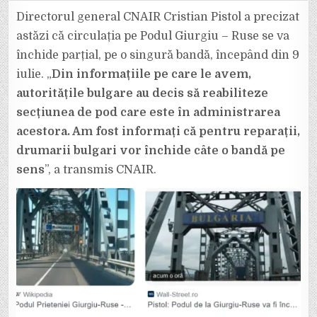
CIRCULAȚIA
PE
Directorul general CNAIR Cristian Pistol a precizat
PODUL
GIURGIU
astăzi că circulația pe Podul Giurgiu – Ruse se va
–
RUSE
închide parțial, pe o singură bandă, începând din 9
(BULGARIA)
SE
iulie. „
Din informațiile pe care le avem,
VA
ÎNCHIDE
PARȚIAL,
autoritățile bulgare au decis să reabiliteze
PE
O
secțiunea de pod care este în administrarea
SINGURĂ
BANDĂ.
acestora. Am fost informați că pentru reparații,
drumarii bulgari vor închide câte o bandă pe
sens
”, a transmis CNAIR.