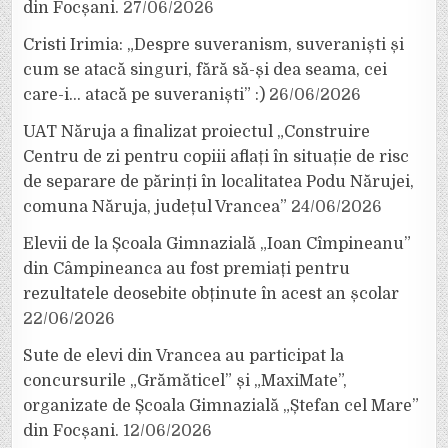
din Focșani.
27/06/2026
Cristi Irimia: „Despre suveranism, suveraniști și
cum se atacă singuri, fără să-și dea seama, cei
care-i… atacă pe suveraniști” :)
26/06/2026
UAT Năruja a finalizat proiectul „Construire
Centru de zi pentru copiii aflați în situație de risc
de separare de părinți în localitatea Podu Nărujei,
comuna Năruja, județul Vrancea”
24/06/2026
Elevii de la Școala Gimnazială „Ioan Cîmpineanu”
din Câmpineanca au fost premiați pentru
rezultatele deosebite obținute în acest an școlar
22/06/2026
Sute de elevi din Vrancea au participat la
concursurile „Grămăticel” și „MaxiMate”,
organizate de Școala Gimnazială „Ștefan cel Mare”
din Focșani.
12/06/2026