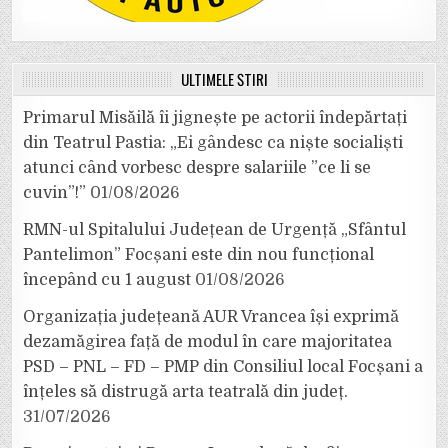
ULTIMELE ȘTIRI
Primarul Misăilă îi jignește pe actorii îndepărtați
din Teatrul Pastia: „Ei gândesc ca niște socialiști
atunci când vorbesc despre salariile ”ce li se
cuvin”!”
01/08/2026
RMN-ul Spitalului Județean de Urgență „Sfântul
Pantelimon” Focșani este din nou funcțional
începând cu 1 august
01/08/2026
Organizația județeană AUR Vrancea își exprimă
dezamăgirea față de modul în care majoritatea
PSD – PNL – FD – PMP din Consiliul local Focșani a
înțeles să distrugă arta teatrală din județ.
31/07/2026