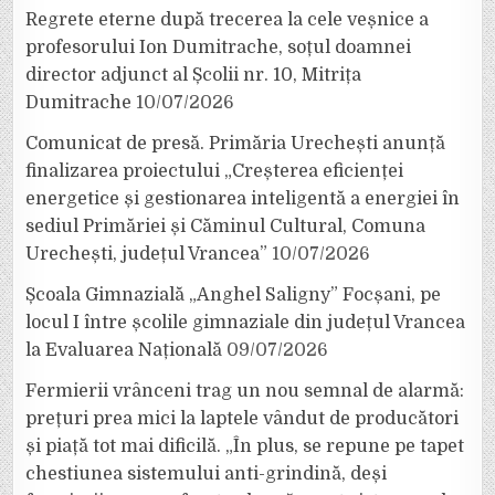
Regrete eterne după trecerea la cele veșnice a
profesorului Ion Dumitrache, soțul doamnei
director adjunct al Școlii nr. 10, Mitrița
Dumitrache
10/07/2026
Comunicat de presă. Primăria Urechești anunță
finalizarea proiectului „Creșterea eficienței
energetice și gestionarea inteligentă a energiei în
sediul Primăriei și Căminul Cultural, Comuna
Urechești, județul Vrancea”
10/07/2026
Școala Gimnazială „Anghel Saligny” Focșani, pe
locul I între școlile gimnaziale din județul Vrancea
la Evaluarea Națională
09/07/2026
Fermierii vrânceni trag un nou semnal de alarmă:
prețuri prea mici la laptele vândut de producători
și piață tot mai dificilă. „În plus, se repune pe tapet
chestiunea sistemului anti-grindină, deși