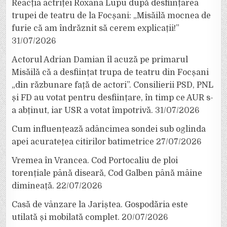
Reacția actriței Roxana Lupu după desființarea
trupei de teatru de la Focșani: „Misăilă mocnea de
furie că am îndrăznit să cerem explicații!”
31/07/2026
Actorul Adrian Damian îl acuză pe primarul
Misăilă că a desființat trupa de teatru din Focșani
„din răzbunare față de actori”. Consilierii PSD, PNL
și FD au votat pentru desființare, în timp ce AUR s-
a abținut, iar USR a votat împotrivă.
31/07/2026
Cum influențează adâncimea sondei sub oglinda
apei acuratețea citirilor batimetrice
27/07/2026
Vremea în Vrancea. Cod Portocaliu de ploi
torențiale până diseară, Cod Galben până mâine
dimineață.
22/07/2026
Casă de vânzare la Jariștea. Gospodăria este
utilată și mobilată complet.
20/07/2026