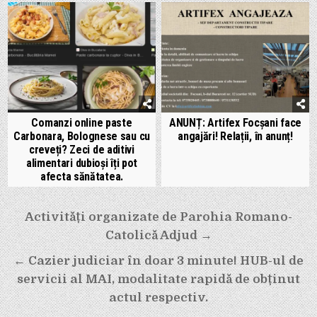
Comanzi online paste
ANUNȚ: Artifex Focșani face
Carbonara, Bolognese sau cu
angajări! Relații, în anunț!
creveți? Zeci de aditivi
alimentari dubioși îți pot
afecta sănătatea.
Navigare
Activități organizate de Parohia Romano-
în
Catolică Adjud →
articole
← Cazier judiciar în doar 3 minute! HUB-ul de
servicii al MAI, modalitate rapidă de obținut
actul respectiv.