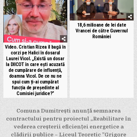
18,6 milioane de lei date
Vrancei de către Guvernul
României
Video. Cristian Rizea îl bagă în
corzi pe Halici în dosarul
Laurei Vicol. „Există un dosar
la DIICOT în care ești acuzată
de cumpărare de influență,
doamna Vicol. De ce nu ne
spui cum ți-ai cumpărat
funcția de președinte al
Comisiei juridice?”
Navigare
Comuna Dumitrești anunță semnarea
în
contractului pentru proiectul „Reabilitare în
articole
vederea creșterii eficienței energetice a
clădirii publice – Liceul Teoretic ”Grigore