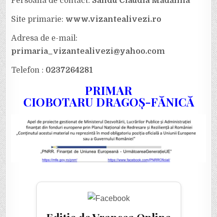
Persoana de contact:
Sandu Claudia Mădălina
Site primarie:
www.vizantealivezi.ro
Adresa de e-mail:
primaria_vizantealivezi@yahoo.com
Telefon :
0237264281
PRIMAR
CIOBOTARU DRAGOȘ-FĂNICĂ