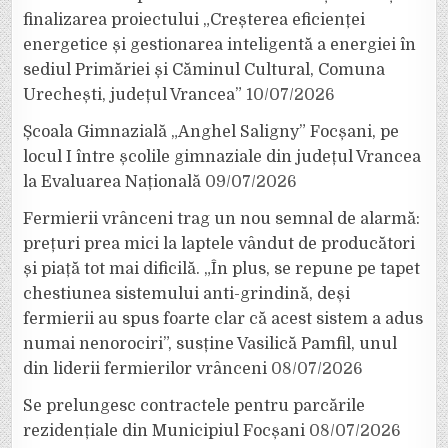
finalizarea proiectului „Creșterea eficienței
energetice și gestionarea inteligentă a energiei în
sediul Primăriei și Căminul Cultural, Comuna
Urechești, județul Vrancea”
10/07/2026
Școala Gimnazială „Anghel Saligny” Focșani, pe
locul I între școlile gimnaziale din județul Vrancea
la Evaluarea Națională
09/07/2026
Fermierii vrânceni trag un nou semnal de alarmă:
prețuri prea mici la laptele vândut de producători
și piață tot mai dificilă. „În plus, se repune pe tapet
chestiunea sistemului anti-grindină, deși
fermierii au spus foarte clar că acest sistem a adus
numai nenorociri”, susține Vasilică Pamfil, unul
din liderii fermierilor vrânceni
08/07/2026
Se prelungesc contractele pentru parcările
rezidențiale din Municipiul Focșani
08/07/2026