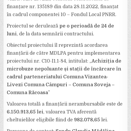
finanțare nr. 135189 din data 28.11.2022, finanțat
în cadrul componentei 10 – Fondul Local PNRR.
Proiectul se derulează
pe o perioadă de 24 de
luni
, de la data semnării contractului.
Obiectul proiectului îl reprezintă acordarea
finanțării de către MDLPA pentru implementarea
proiectului nr. C10-I1.1-84, intitulat: „
Achiziția de
microbuze nepoluante și stații de încărcare în
cadrul parteneriatului Comuna Vizantea-
Livezi Comuna Câmpuri – Comuna Soveja –
Comuna Răcoasa
”
Valoarea totală a finanțării nerambursabile este de
6.150.913,65 lei
, valoarea TVA aferentă
cheltuielilor eligibile fiind de
982.078,65
lei.