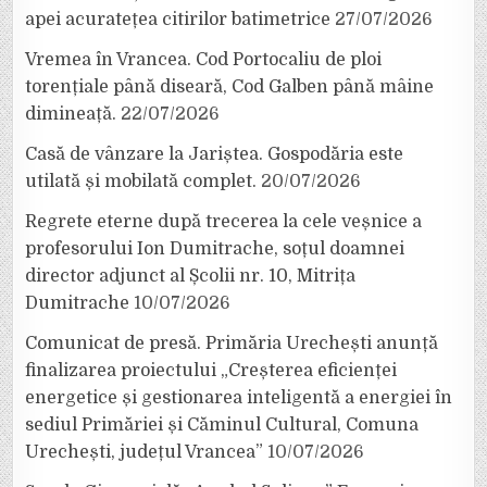
apei acuratețea citirilor batimetrice
27/07/2026
Vremea în Vrancea. Cod Portocaliu de ploi
torențiale până diseară, Cod Galben până mâine
dimineață.
22/07/2026
Casă de vânzare la Jariștea. Gospodăria este
utilată și mobilată complet.
20/07/2026
Regrete eterne după trecerea la cele veșnice a
profesorului Ion Dumitrache, soțul doamnei
director adjunct al Școlii nr. 10, Mitrița
Dumitrache
10/07/2026
Comunicat de presă. Primăria Urechești anunță
finalizarea proiectului „Creșterea eficienței
energetice și gestionarea inteligentă a energiei în
sediul Primăriei și Căminul Cultural, Comuna
Urechești, județul Vrancea”
10/07/2026