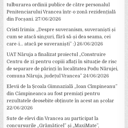
tulburarea ordinii publice de către personalul
Penitenciarului Vrancea într-o zonă rezidențială
din Focșani.
27/06/2026
Cristi Irimia: „Despre suveranism, suveraniști și
cum se atacă singuri, fără să-și dea seama, cei
care-i… atacă pe suveraniști” :)
26/06/2026
UAT Năruja a finalizat proiectul „Construire
Centru de zi pentru copiii aflați în situație de risc
de separare de părinți în localitatea Podu Nărujei,
comuna Năruja, județul Vrancea”
24/06/2026
Elevii de la Școala Gimnazială „Ioan Cîmpineanu”
din Câmpineanca au fost premiați pentru
rezultatele deosebite obținute în acest an școlar
22/06/2026
Sute de elevi din Vrancea au participat la
concursurile „Grămăticel” și „MaxiMate”,