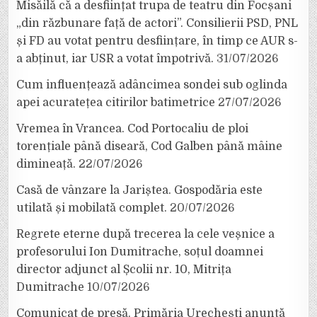
Misăilă că a desființat trupa de teatru din Focșani
„din răzbunare față de actori”. Consilierii PSD, PNL
și FD au votat pentru desființare, în timp ce AUR s-
a abținut, iar USR a votat împotrivă.
31/07/2026
Cum influențează adâncimea sondei sub oglinda
apei acuratețea citirilor batimetrice
27/07/2026
Vremea în Vrancea. Cod Portocaliu de ploi
torențiale până diseară, Cod Galben până mâine
dimineață.
22/07/2026
Casă de vânzare la Jariștea. Gospodăria este
utilată și mobilată complet.
20/07/2026
Regrete eterne după trecerea la cele veșnice a
profesorului Ion Dumitrache, soțul doamnei
director adjunct al Școlii nr. 10, Mitrița
Dumitrache
10/07/2026
Comunicat de presă. Primăria Urechești anunță