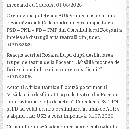
începând cu 1 august
01/08/2026
Organizația județeană AUR Vrancea își exprimă
dezamăgirea față de modul în care majoritatea
PSD – PNL – FD – PMP din Consiliul local Focșani a
înțeles să distrugă arta teatrală din județ.
31/07/2026
Reacția actriței Roxana Lupu după desființarea
trupei de teatru de la Focșani: „Misăilă mocnea de
furie că am îndrăznit să cerem explicații!”
31/07/2026
Actorul Adrian Damian îl acuză pe primarul
Misăilă că a desființat trupa de teatru din Focșani
„din răzbunare față de actori”. Consilierii PSD, PNL
și FD au votat pentru desființare, în timp ce AUR s-
a abținut, iar USR a votat împotrivă.
31/07/2026
Cum influențează adâncimea sondei sub oglinda