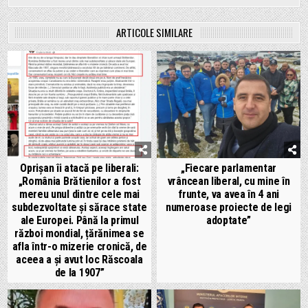
ARTICOLE SIMILARE
Oprișan îi atacă pe liberali:
„Fiecare parlamentar
„România Brătienilor a fost
vrâncean liberal, cu mine în
mereu unul dintre cele mai
frunte, va avea în 4 ani
subdezvoltate și sărace state
numeroase proiecte de legi
ale Europei. Până la primul
adoptate”
război mondial, țărănimea se
afla într-o mizerie cronică, de
aceea a și avut loc Răscoala
de la 1907”