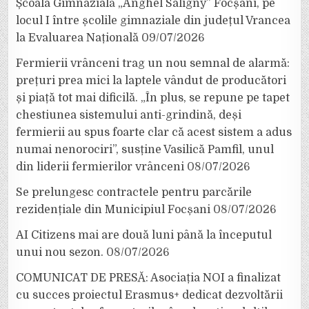
Școala Gimnazială „Anghel Saligny” Focșani, pe
locul I între școlile gimnaziale din județul Vrancea
la Evaluarea Națională
09/07/2026
Fermierii vrânceni trag un nou semnal de alarmă:
prețuri prea mici la laptele vândut de producători
și piață tot mai dificilă. „În plus, se repune pe tapet
chestiunea sistemului anti-grindină, deși
fermierii au spus foarte clar că acest sistem a adus
numai nenorociri”, susține Vasilică Pamfil, unul
din liderii fermierilor vrânceni
08/07/2026
Se prelungesc contractele pentru parcările
rezidențiale din Municipiul Focșani
08/07/2026
AI Citizens mai are două luni până la începutul
unui nou sezon.
08/07/2026
COMUNICAT DE PRESĂ: Asociația NOI a finalizat
cu succes proiectul Erasmus+ dedicat dezvoltării