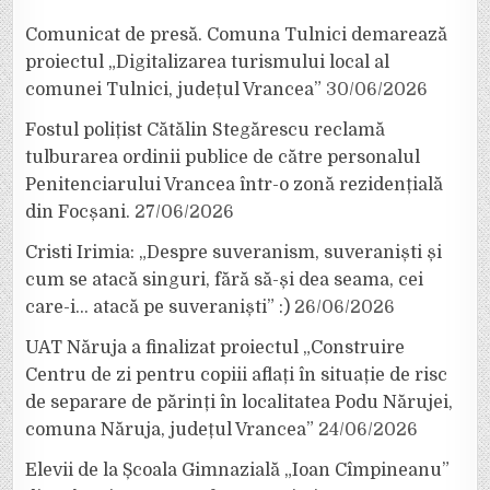
Comunicat de presă. Comuna Tulnici demarează
proiectul „Digitalizarea turismului local al
comunei Tulnici, județul Vrancea”
30/06/2026
Fostul polițist Cătălin Stegărescu reclamă
tulburarea ordinii publice de către personalul
Penitenciarului Vrancea într-o zonă rezidențială
din Focșani.
27/06/2026
Cristi Irimia: „Despre suveranism, suveraniști și
cum se atacă singuri, fără să-și dea seama, cei
care-i… atacă pe suveraniști” :)
26/06/2026
UAT Năruja a finalizat proiectul „Construire
Centru de zi pentru copiii aflați în situație de risc
de separare de părinți în localitatea Podu Nărujei,
comuna Năruja, județul Vrancea”
24/06/2026
Elevii de la Școala Gimnazială „Ioan Cîmpineanu”