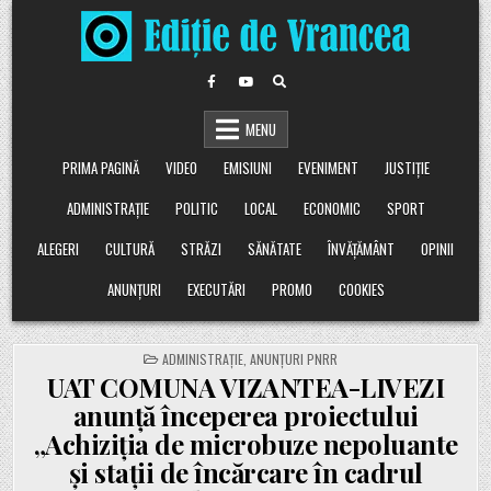
Skip
to
content
MENU
PRIMA PAGINĂ
VIDEO
EMISIUNI
EVENIMENT
JUSTIȚIE
ADMINISTRAȚIE
POLITIC
LOCAL
ECONOMIC
SPORT
ALEGERI
CULTURĂ
STRĂZI
SĂNĂTATE
ÎNVĂȚĂMÂNT
OPINII
ANUNȚURI
EXECUTĂRI
PROMO
COOKIES
POSTED
ADMINISTRAȚIE
,
ANUNȚURI PNRR
IN
UAT COMUNA VIZANTEA-LIVEZI
anunță începerea proiectului
„Achiziția de microbuze nepoluante
și stații de încărcare în cadrul