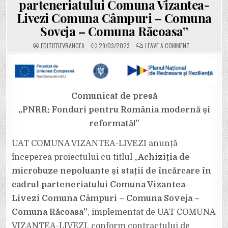
parteneriatului Comuna Vizantea-
Livezi Comuna Câmpuri – Comuna
Soveja – Comuna Răcoasa”
ON
EDITIEDEVRANCEA
29/03/2023
LEAVE A COMMENT
UAT
COMUNA
VIZANTEA-
LIVEZI
ANUNȚĂ
ÎNCEPEREA
PROIECTULUI
„ACHIZIȚIA
Comunicat de presă
DE
MICROBUZE
„PNRR: Fonduri pentru România modernă și
NEPOLUANTE
ȘI
reformată!”
STAȚII
DE
ÎNCĂRCARE
ÎN
UAT COMUNA VIZANTEA-LIVEZI anunță
CADRUL
PARTENERIATU
începerea proiectului cu titlul „
Achiziția de
COMUNA
VIZANTEA-
microbuze nepoluante și stații de încărcare în
LIVEZI
COMUNA
cadrul parteneriatului Comuna Vizantea-
CÂMPURI
–
COMUNA
Livezi Comuna Câmpuri – Comuna Soveja –
SOVEJA
–
Comuna Răcoasa”
, implementat de UAT COMUNA
COMUNA
RĂCOASA”
VIZANTEA-LIVEZI, conform contractului de