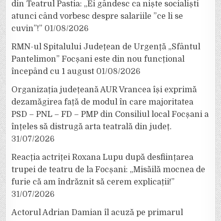
din Teatrul Pastia: „Ei gândesc ca niște socialiști
atunci când vorbesc despre salariile ”ce li se
cuvin”!”
01/08/2026
RMN-ul Spitalului Județean de Urgență „Sfântul
Pantelimon” Focșani este din nou funcțional
începând cu 1 august
01/08/2026
Organizația județeană AUR Vrancea își exprimă
dezamăgirea față de modul în care majoritatea
PSD – PNL – FD – PMP din Consiliul local Focșani a
înțeles să distrugă arta teatrală din județ.
31/07/2026
Reacția actriței Roxana Lupu după desființarea
trupei de teatru de la Focșani: „Misăilă mocnea de
furie că am îndrăznit să cerem explicații!”
31/07/2026
Actorul Adrian Damian îl acuză pe primarul