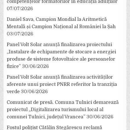
competențelor formatorilor în educația adulților
07/07/2026
Daniel Sava, Campion Mondial la Aritmetică
Mentală și Campion Național al României la Șah
03/07/2026
Panel Volt Solar anunță finalizarea proiectului
„Instalare de echipamente de stocare a energiei
produse de sisteme fotovoltaice ale persoanelor
fizice”
30/06/2026
Panel Volt Solar anunță finalizarea activităților
aferente unui proiect PNRR referitor la tranziția
verde
30/06/2026
Comunicat de presă. Comuna Tulnici demarează
proiectul „Digitalizarea turismului local al
comunei Tulnici, județul Vrancea”
30/06/2026
Fostul polițist Cătălin Stegărescu reclamă