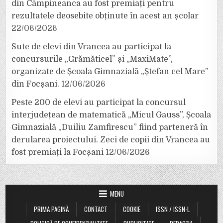
din Câmpineanca au fost premiați pentru
rezultatele deosebite obținute în acest an școlar
22/06/2026
Sute de elevi din Vrancea au participat la
concursurile „Grămăticel” și „MaxiMate”,
organizate de Școala Gimnazială „Ștefan cel Mare”
din Focșani.
12/06/2026
Peste 200 de elevi au participat la concursul
interjudețean de matematică „Micul Gauss”, Școala
Gimnazială „Duiliu Zamfirescu” fiind parteneră în
derularea proiectului. Zeci de copii din Vrancea au
fost premiați la Focșani
12/06/2026
MENU
PRIMA PAGINĂ
CONTACT
COOKIE
ISSN / ISSN-L