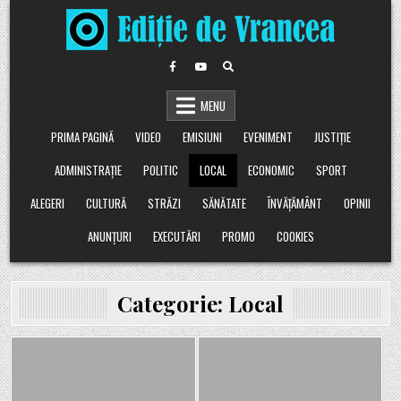
Skip
to
content
MENU
PRIMA PAGINĂ
VIDEO
EMISIUNI
EVENIMENT
JUSTIȚIE
ADMINISTRAȚIE
POLITIC
LOCAL
ECONOMIC
SPORT
ALEGERI
CULTURĂ
STRĂZI
SĂNĂTATE
ÎNVĂȚĂMÂNT
OPINII
ANUNȚURI
EXECUTĂRI
PROMO
COOKIES
Categorie:
Local
Posted
Posted
in
in