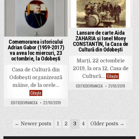
Bogdan
Constantin
DOGARU
/
”Ordinul
Bʼnai
Bʼrith”.
Contribuții
Lansare de carte Aida
la
ZAHARIA și Ionel Mony
independența
Comemorarea istoricului
și
CONSTANTIN, la Casa de
unitatea
Adrian Gabor (1959-2017)
Cultură din Odobești
națională
va avea loc miercuri, 23
a
octombrie, la Odobești
României
Marți, 22 octombrie
2019, la ora 12, Casa de
Casa de Cultură din
Lansare
Citește
Cultură…
Odobești organizează
de
carte
mâine, de la orele…
EDITIEDEVRANCEA
21/10/2019
Aida
ZAHARIA
Comemorarea
Citește
și
istoricului
Ionel
Adrian
EDITIEDEVRANCEA
22/10/2019
Mony
Gabor
CONSTANTIN,
(1959-
la
2017)
Casa
va
de
Paginație
avea
← Newer posts
1
2
3
4
Older posts →
Cultură
loc
din
miercuri,
articole
Odobești
23
octombrie,