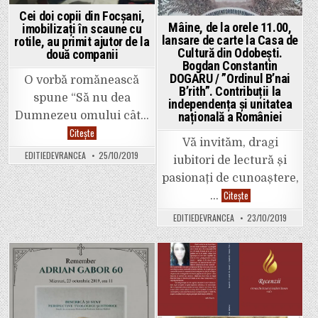
Cei doi copii din Focșani,
Mâine, de la orele 11.00,
imobilizați în scaune cu
lansare de carte la Casa de
rotile, au primit ajutor de la
Cultură din Odobești.
două companii
Bogdan Constantin
DOGARU / ”Ordinul Bʼnai
O vorbă romănească
Bʼrith”. Contribuții la
spune “Să nu dea
independența și unitatea
națională a României
Dumnezeu omului cât…
Cei
Citește
doi
Vă invităm, dragi
copii
EDITIEDEVRANCEA
25/10/2019
din
iubitori de lectură și
Focșani,
imobilizați
pasionați de cunoaștere,
în
Mâine,
Citește
…
scaune
de
cu
la
rotile,
EDITIEDEVRANCEA
23/10/2019
orele
au
11.00,
primit
lansare
ajutor
de
de
carte
la
la
Posted
Posted
două
Casa
companii
de
in
in
Cultură
din
Odobești.