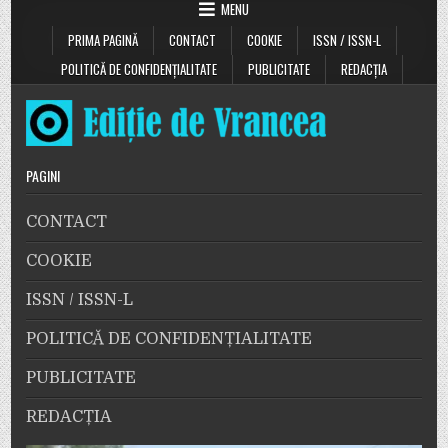
la
MENU
Odobești
PRIMA PAGINĂ
CONTACT
COOKIE
ISSN / ISSN-L
POLITICĂ DE CONFIDENȚIALITATE
PUBLICITATE
REDACȚIA
PAGINI
CONTACT
COOKIE
ISSN / ISSN-L
POLITICĂ DE CONFIDENȚIALITATE
PUBLICITATE
REDACȚIA