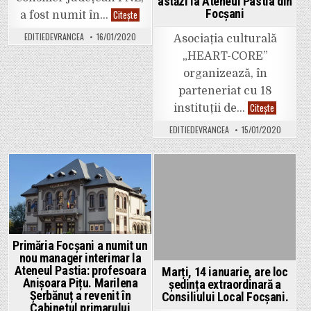
astăzi la Ateneul Pastia din
Focșani
Consilierul
Citește
a fost numit în…
județean
Florin
EDITIEDEVRANCEA
16/01/2020
Asociația culturală
Nedelcu
a
„HEART-CORE”
fost
numit
organizează, în
inspector
șef
parteneriat cu 18
teritorial
al
170
Citește
instituții de…
Inspectoratului
de
de
ani
EDITIEDEVRANCEA
15/01/2020
Stat
de
pentru
Eminescu,
Controlul
astăzi
în
la
Transportul
Ateneul
Rutier
Pastia
Posted
Posted
din
Focșani
in
in
Primăria Focșani a numit un
nou manager interimar la
Ateneul Pastia: profesoara
Marți, 14 ianuarie, are loc
Anișoara Pițu. Marilena
ședința extraordinară a
Șerbănuț a revenit în
Consiliului Local Focșani.
Cabinetul primarului