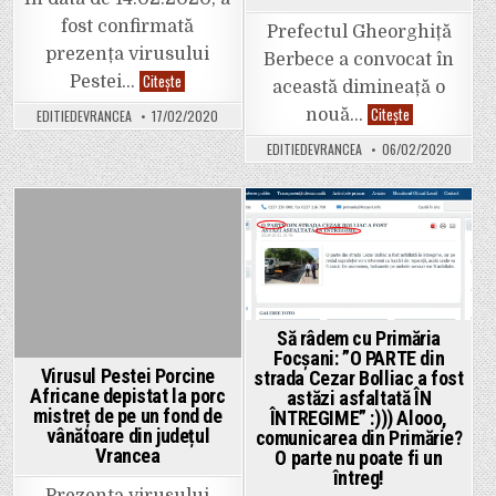
pentru
gestul
fost confirmată
său!
Prefectul Gheorghiță
prezența virusului
Berbece a convocat în
REȘEDINȚĂ
Citește
Pestei…
această dimineață o
DE
JUDEȚ?
Situația
Citește
nouă…
EDITIEDEVRANCEA
17/02/2020
Hmmm…
din
Doar
județ,
EDITIEDEVRANCEA
06/02/2020
cu
analizată
numele!
de
Virusul
Centrul
pestei
Județean
porcine
de
africane,
Conducere
Posted
Posted
confirmat
și
într-
Coordonare
in
in
o
a
gospodărie
Intervenției,
cu
în
28
cadrul
de
unei
Să râdem cu Primăria
porci,
ședințe
în
Focșani: ”O PARTE din
convocate
Focșani.
de
Virusul Pestei Porcine
strada Cezar Bolliac a fost
prefectul
Africane depistat la porc
astăzi asfaltată ÎN
Gheorghiță
Berbece
mistreț de pe un fond de
ÎNTREGIME” :))) Alooo,
vânătoare din județul
comunicarea din Primărie?
Vrancea
O parte nu poate fi un
întreg!