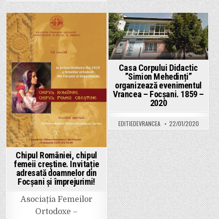
Județean
Vrancea.
Un
nou
derapaj
Posted
Posted
al
președintelui
in
in
CJ,
Marian
Oprișan
Casa Corpului Didactic
”Simion Mehedinți”
organizează evenimentul
Vrancea – Focșani. 1859 –
2020
EDITIEDEVRANCEA
22/01/2020
Chipul României, chipul
femeii creștine. Invitație
adresată doamnelor din
Focșani și împrejurimi!
Asociația Femeilor
Ortodoxe –