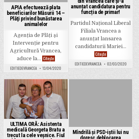
din Vrancea care și-a
lumânar
anunțat candidatura pentru
pentru
APIA efectuează plata
că
funcția de primar!
beneficiarilor Măsurii 14 –
unii
profită
Plăţi privind bunăstarea
pe
Partidul Național Liberal
animalelor
timp
de
Filiala Vrancea a
criză!”
Agenția de Plăți şi
anunțat lansarea
Intervenție pentru
candidaturii Mariei…
Agricultură Vrancea,
Maria
Citește
Stroe,
APIA
Citește
aduce la…
prima
efectuează
EDITIEDEVRANCEA
02/03/2020
femeie
plata
EDITIEDEVRANCEA
13/04/2020
din
beneficiarilor
Vrancea
Măsurii
care
14
și-
–
a
Plăţi
anunțat
privind
Posted
Posted
candidatura
bunăstarea
pentru
animalelor
in
in
funcția
de
primar!
ULTIMA ORĂ: Asistenta
medicală Georgeta Bratu a
Mîndrilă și PSD-iștii lui nu
trecut la cele veșnice. Fiul
doresc deblocarea