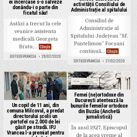
ei încercase s-o salveze
activității Consiliului de
donându-i o parte din
Administrație al spitalului
ficatul său!
Consiliul de
Astăzi a trecut la cele
Administrație al
veșnice asistenta
Spitalului Județean ”Sf.
medicală Georgeta
Pantelimon” Focșani
ULTIMA
Citește
Bratu,…
ORĂ:
Mîndrilă
Citește
continuă…
Asistenta
și
EDITIEDEVRANCEA
29/02/2020
medicală
PSD-
EDITIEDEVRANCEA
27/02/2020
Georgeta
iștii
Bratu
lui
a
nu
trecut
doresc
la
deblocarea
cele
activității
Posted
Posted
veșnice.
Consiliului
Fiul
de
in
in
ei
Administrați
Femei (ne)ortodoxe din
încercase
al
București atentează la
s-
spitalului
Un copil de 11 ani, din
bunurile femeilor ortodoxe
o
salveze
comuna Milcovul, a predat
din Buzău (Anchetă
donându-
directorului școlii un
jurnalistică)
i
portofel cu 2.000 de lei
o
parte
găsit pe stradă. IPJ
În anul 1927, Episcopul
din
Vrancea l-a premiat pentru
ficatul
de la acea vreme al