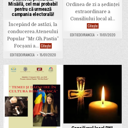
Misăilă, cel mai probabil
Ordinea de zi a ședinței
pentru că urmează
extraordinare a
campania electorală!
Consiliului local al…
Începând de astăzi, la
Marți,
Citește
14
conducerea Ateneului
ianuarie,
EDITIEDEVRANCEA
11/01/2020
are
Popular ”Mr.Gh.Pastia”
loc
ședința
Primăria
Citește
Focșani a…
extraordinară
Focșani
a
a
EDITIEDEVRANCEA
15/01/2020
Consiliului
numit
Local
un
Focșani.
nou
manager
interimar
la
Posted
Posted
Ateneul
Pastia:
in
in
profesoara
Anișoara
Pițu.
Marilena
Șerbănuț
a
revenit
în
Cabinetul
primarului
Misăilă,
cel