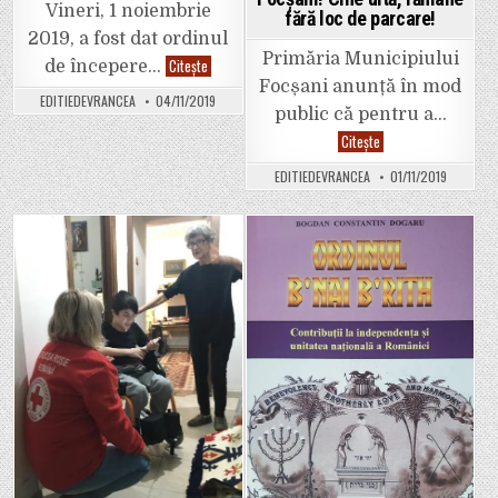
lei
Vineri, 1 noiembrie
vechi
fără loc de parcare!
2019, a fost dat ordinul
Primăria Municipiului
Cimitirul
Citește
de începere…
Sudic
Focșani anunță în mod
va
EDITIEDEVRANCEA
04/11/2019
fi
public că pentru a…
modernizat
AVERTISMENT:
Citește
31
decembrie
EDITIEDEVRANCEA
01/11/2019
2019,
data
limită
de
prelungire
a
Posted
Posted
contractelor
la
in
in
Parking
Focșani!
Cine
uită,
rămâne
fără
loc
de
parcare!