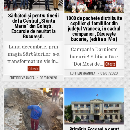
organizate
de
către
Asociația
Sărbători și pentru tinerii
1000 de pachete distribuite
Femeilor
de la Centrul „Sfânta
Ortodoxe
copiilor și familiilor din
Maria” din Golești.
din
județul Vrancea, în cadrul
Arhiepiscopia
Excursie de neuitat la
campaniei „Dăruiește
Buzăului
București.
și
bucurie„ (editia a IV-a)
Vrancei,
alături
Luna decembrie, prin
de
Campania Daruieste
Platforma
magia Sărbătorilor, s-a
Civică
bucurie! Editia a IVa :
Împreună
transformat un vis în…
1000
Citește
“Doi Mosi de…
de
Sărbători
Citește
pachete
și
EDITIEDEVRANCEA
03/01/2020
distribuit
pentru
EDITIEDEVRANCEA
03/01/2020
copiilor
tinerii
și
de
familiilor
la
din
Centrul
județul
„Sfânta
Vrancea,
Maria”
Posted
Posted
în
din
cadrul
Golești.
in
in
campaniei
Excursie
„Dăruieșt
de
bucurie„
neuitat
(editia
la
a
București.
IV-
Primăria Focșani a cerut