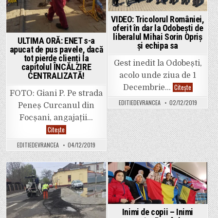
Gară
și
Obor.
VIDEO: Tricolorul României,
oferit în dar la Odobești de
liberalul Mihai Sorin Opriș
ULTIMA ORĂ: ENET s-a
și echipa sa
apucat de pus pavele, dacă
tot pierde clienți la
Gest inedit la Odobești,
capitolul ÎNCĂLZIRE
CENTRALIZATĂ!
acolo unde ziua de 1
VIDEO:
Citește
Decembrie…
Tricolorul
FOTO: Giani P. Pe strada
României,
EDITIEDEVRANCEA
02/12/2019
oferit
Peneș Curcanul din
în
dar
Focșani, angajații…
la
ULTIMA
Citește
Odobești
ORĂ:
de
ENET
liberalul
EDITIEDEVRANCEA
04/12/2019
s-
Mihai
a
Sorin
apucat
Opriș
de
și
pus
echipa
pavele,
Posted
Posted
sa
dacă
tot
in
in
pierde
clienți
la
Inimi de copii – Inimi
capitolul