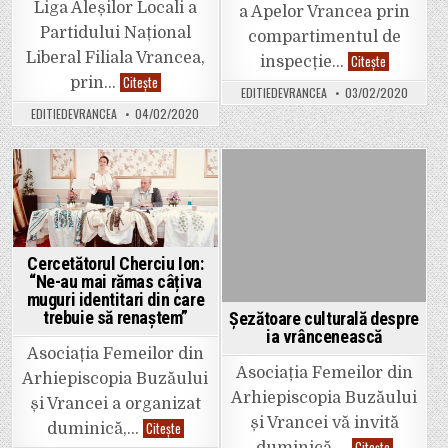
Liga Aleșilor Locali a
a Apelor Vrancea prin
Partidului Național
compartimentul de
Liberal Filiala Vrancea,
SGA
Citește
inspecție…
a
Liga
Citește
prin…
derulat
EDITIEDEVRANCEA
03/02/2020
Aleșilor
controale
Locali
pe
EDITIEDEVRANCEA
04/02/2020
a
principalele
depus
cursuri
astăzi
de
o
apă
plângere
din
prealabilă
Posted
Posted
administrar
la
sistemului
Consiliul
in
in
Județean
prin
care
sesizează
Cercetătorul Cherciu Ion:
modul
“Ne-au mai rămas câțiva
discreționar
muguri identitari din care
de
împărțire
trebuie să renaștem”
Șezătoare culturală despre
a
ia vrâncenească
banului
public
Asociația Femeilor din
Asociația Femeilor din
Arhiepiscopia Buzăului
Arhiepiscopia Buzăului
și Vrancei a organizat
și Vrancei vă invită
Cercetătorul
Citește
duminică,…
Cherciu
Șezătoare
Citește