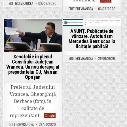
duminică,…
Ion:
culturală
EDITIEDEVRANCEA
02/02/2020
“Ne-
despre
au
EDITIEDEVRANCEA
01/02/2020
ia
mai
vrânceneas
rămas
câțiva
muguri
identitari
Posted
Posted
ANUNȚ. Publicație de
din
care
vânzare. Autoturism
in
in
trebuie
Mercedes Benz scos la
să
renaștem”
licitație publică!
Xenofobie în plenul
EDITIEDEVRANCEA
29/01/2020
Consiliului Județean
Vrancea. Un nou derapaj al
președintelui CJ, Marian
Oprișan
Prefectul Județului
Vrancea, Gheorghiță
Berbece (foto), în
calitate de
Xenofobie
Citește
reprezentant…
în
plenul
EDITIEDEVRANCEA
29/01/2020
Consiliului