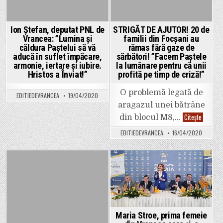
Ion Ștefan, deputat PNL de
STRIGĂT DE AJUTOR! 20 de
Vrancea: ”Lumina și
familii din Focșani au
căldura Paștelui să vă
rămas fără gaze de
aducă în suflet împăcare,
sărbători! ”Facem Paștele
armonie, iertare și iubire.
la lumânare pentru că unii
Hristos a Înviat!”
profită pe timp de criză!”
O problemă legată de
EDITIEDEVRANCEA
19/04/2020
aragazul unei bătrâne
STRIGĂT
Citește
din blocul M8,…
DE
AJUTOR!
EDITIEDEVRANCEA
16/04/2020
20
de
familii
din
Focșani
au
Posted
Posted
rămas
fără
in
in
gaze
de
sărbători
”Facem
Paștele
Maria Stroe, prima femeie
la