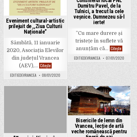
Consilierul local PNL
mai
Dumitru Pavel, de la
probabil
Tulnici, a trecut la cele
pentru
că
veșnice. Dumnezeu să-l
urmează
Eveniment cultural-artistic
ierte!
campania
prilejuit de ,,Ziua Culturii
electorală!
Naționale”
”Cu mare durere și
tristețe în suflete vă
Sâmbătă, 11 ianuarie
Consilieru
Citește
anunțăm că…
2020, Asociația Elevilor
local
PNL
EDITIEDEVRANCEA
07/01/2020
din județul Vrancea
Dumitru
Pavel,
Eveniment
Citește
(AEV),…
de
cultural-
la
artistic
EDITIEDEVRANCEA
08/01/2020
Tulnici,
prilejuit
a
de
trecut
,,Ziua
la
Culturii
cele
Naționale”
veșnice.
Posted
Posted
Dumnezeu
să-
in
in
l
ierte!
Bisericile de lemn din
Vrancea, lecție de artă
veche românească pentru
tinerii de azi