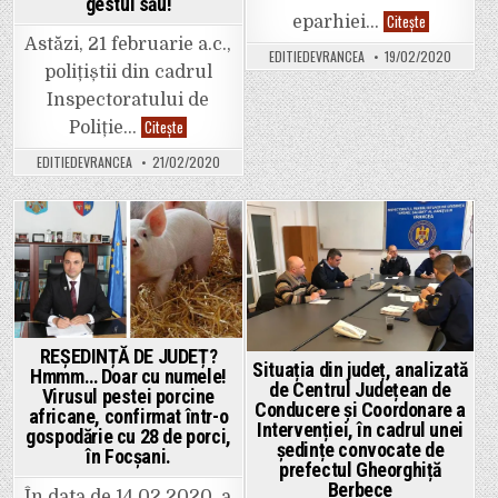
său!
gestul său!
Femei
Citește
eparhiei…
(ne)ortodoxe
Astăzi, 21 februarie a.c.,
din
EDITIEDEVRANCEA
19/02/2020
București
polițiștii din cadrul
atentează
la
Inspectoratului de
bunurile
femeilor
Un
Citește
Poliție…
ortodoxe
copil
din
de
EDITIEDEVRANCEA
21/02/2020
Buzău
11
(Anchetă
ani,
jurnalistică)
din
comuna
Milcovul,
a
Posted
Posted
predat
directorului
in
in
școlii
un
portofel
cu
2.000
REȘEDINȚĂ DE JUDEȚ?
de
Situația din județ, analizată
lei
Hmmm… Doar cu numele!
găsit
de Centrul Județean de
Virusul pestei porcine
pe
Conducere și Coordonare a
stradă.
africane, confirmat într-o
IPJ
Intervenției, în cadrul unei
gospodărie cu 28 de porci,
Vrancea
ședințe convocate de
în Focșani.
l-
prefectul Gheorghiță
a
premiat
Berbece
În data de 14.02.2020, a