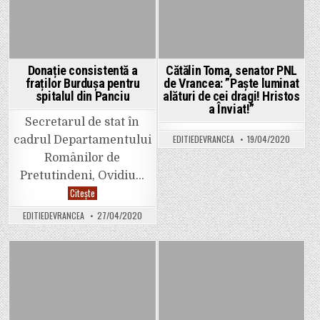
Donație consistentă a
Cătălin Toma, senator PNL
fraților Burdușa pentru
de Vrancea: ”Paște luminat
spitalul din Panciu
alături de cei dragi! Hristos
a Înviat!”
Secretarul de stat în
EDITIEDEVRANCEA
19/04/2020
cadrul Departamentului
Românilor de
Pretutindeni, Ovidiu…
Donație
Citește
consistentă
a
EDITIEDEVRANCEA
27/04/2020
fraților
Burdușa
pentru
spitalul
din
Panciu
Posted
Posted
in
in