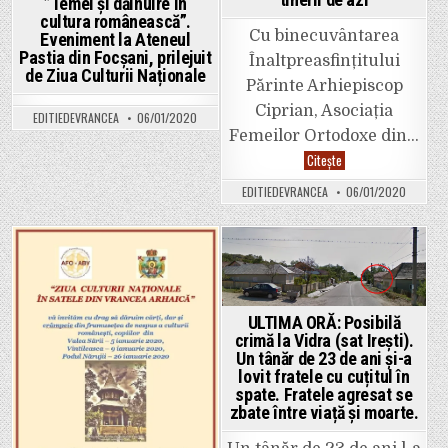
”Temei și dăinuire în
cultura românească”.
Cu binecuvântarea
Eveniment la Ateneul
Pastia din Focșani, prilejuit
Înaltpreasfințitului
de Ziua Culturii Naționale
Părinte Arhiepiscop
Ciprian, Asociația
EDITIEDEVRANCEA
06/01/2020
Femeilor Ortodoxe din…
Bisericile
Citește
de
lemn
EDITIEDEVRANCEA
06/01/2020
din
Vrancea,
lecție
de
artă
veche
Posted
Posted
românească
pentru
in
in
tinerii
de
ULTIMA ORĂ: Posibilă
azi
crimă la Vidra (sat Irești).
Un tânăr de 23 de ani și-a
lovit fratele cu cuțitul în
spate. Fratele agresat se
zbate între viață și moarte.