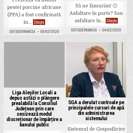
Prezența virusului
Să ne lămurim! 🙂
pestei porcine africane
Asfaltare în parte? Sau
(PPA) a fost confirmată
Să
Citește
asfaltare în…
Virusul
Citește
în…
râdem
Pestei
cu
Porcine
EDITIEDEVRANCEA
04/02/2020
Primăria
EDITIEDEVRANCEA
06/02/2020
Africane
Focșani:
depistat
”O
la
PARTE
porc
din
mistreț
strada
de
Posted
Posted
Cezar
pe
Bolliac
un
in
in
a
fond
fost
de
astăzi
vânătoare
asfaltată
din
ÎN
județul
ÎNTREGIME
Vrancea
:)))
Alooo,
Liga Aleșilor Locali a
comunicar
din
depus astăzi o plângere
Primărie?
SGA a derulat controale pe
prealabilă la Consiliul
O
principalele cursuri de apă
Județean prin care
parte
din administrarea
nu
sesizează modul
poate
sistemului
discreționar de împărțire a
fi
un
banului public
întreg!
Sistemul de Gospodărire