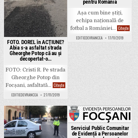
pentru România
ÎNCĂLZIRE
CENTRALIZATĂ!
Așa cum bine știți,
echipa națională de
Inimi
Citește
fotbal a României…
de
copii
EDITIEDEVRANCEA
17/11/2019
–
FOTO. DOREL în ACȚIUNE?
Inimi
Abia s-a asfaltat strada
pentr
Român
Gheorghe Potop că au și
decopertat-o…
FOTO: Cristi R. Pe strada
Gheorghe Potop din
FOTO.
Citește
Focșani, asfaltată…
DOREL
în
EDITIEDEVRANCEA
27/11/2019
ACȚIUNE?
Abia
s-
a
asfaltat
strada
Posted
Posted
Gheorghe
Potop
in
in
Serviciul Public Comunitar
că
au
de Evidență a Persoanelor
și