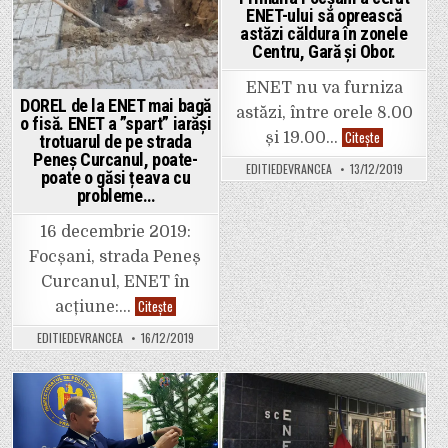
a)
ENET-ului să oprească
astăzi căldura în zonele
Centru, Gară și Obor.
ENET nu va furniza
DOREL de la ENET mai bagă
astăzi, între orele 8.00
o fisă. ENET a ”spart” iarăși
Primăria
Citește
și 19.00…
trotuarul de pe strada
Focșani
Peneș Curcanul, poate-
a
EDITIEDEVRANCEA
13/12/2019
cerut
poate o găsi țeava cu
ENET-
probleme…
ului
să
oprească
16 decembrie 2019:
astăzi
căldura
Focșani, strada Peneș
în
zonele
Curcanul, ENET în
Centru,
Gară
DOREL
Citește
acțiune:…
și
de
Obor.
la
EDITIEDEVRANCEA
16/12/2019
ENET
mai
bagă
o
fisă.
ENET
Posted
Posted
a
”spart”
in
in