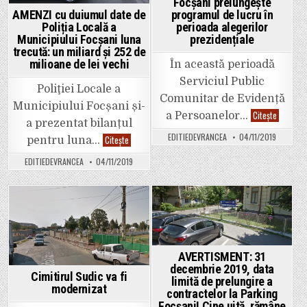
Focșani prelungește
decopertat-
programul de lucru în
AMENZI cu duiumul date de
o…
perioada alegerilor
Poliția Locală a
prezidențiale
Municipiului Focșani luna
trecută: un miliard și 252 de
milioane de lei vechi
În această perioadă
Serviciul Public
Poliţiei Locale a
Comunitar de Evidență
Municipiului Focșani și-
Serviciul
Citește
a Persoanelor…
Public
a prezentat bilanțul
Comunit
EDITIEDEVRANCEA
04/11/2019
AMENZI
Citește
de
pentru luna…
cu
Evidență
duiumul
a
EDITIEDEVRANCEA
04/11/2019
date
Persoane
de
Focșani
Poliția
prelunge
Locală
program
a
de
Municipiului
Posted
Posted
lucru
Focșani
în
luna
in
in
perioada
trecută:
alegerilo
un
preziden
miliard
AVERTISMENT: 31
și
decembrie 2019, data
252
Cimitirul Sudic va fi
limită de prelungire a
de
modernizat
milioane
contractelor la Parking
de
Focșani! Cine uită, rămâne