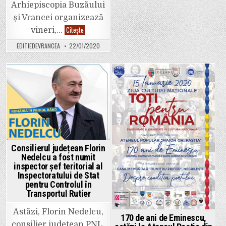
Arhiepiscopia Buzăului
și Vrancei organizează
Chipul
Citește
vineri,…
României,
chipul
EDITIEDEVRANCEA
22/01/2020
femeii
creștine.
Invitație
adresată
doamnelor
din
Posted
Posted
Focșani
și
in
in
împrejurimi!
Consilierul județean Florin
Nedelcu a fost numit
inspector șef teritorial al
Inspectoratului de Stat
pentru Controlul în
Transportul Rutier
Astăzi, Florin Nedelcu,
170 de ani de Eminescu,
consilier județean PNL,