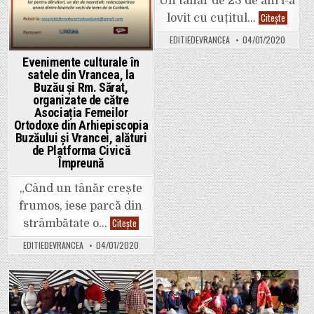
Un tânăr de 23 de ani l-a
ULTIMA
Citește
lovit cu cuțitul…
ORĂ:
Posibilă
EDITIEDEVRANCEA
04/01/2020
crimă
la
Evenimente culturale în
Vidra
(sat
satele din Vrancea, la
Irești).
Buzău și Rm. Sărat,
Un
tânăr
organizate de către
de
Asociația Femeilor
23
Ortodoxe din Arhiepiscopia
de
ani
Buzăului și Vrancei, alături
și-
de Platforma Civică
a
lovit
Împreună
fratele
cu
„Când un tânăr crește
cuțitul
în
frumos, iese parcă din
spate.
Fratele
Evenimente
Citește
strâmbătate o…
agresat
culturale
se
în
zbate
EDITIEDEVRANCEA
04/01/2020
satele
între
din
viață
Vrancea,
și
la
moarte.
Buzău
și
Posted
Posted
Rm.
Sărat,
in
in