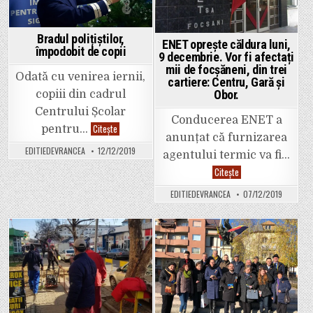
iarăși
trotuarul
de
pe
strada
Bradul polițiștilor,
ENET oprește căldura luni,
Peneș
împodobit de copii
Curcanul,
9 decembrie. Vor fi afectați
poate-
mii de focșăneni, din trei
poate
Odată cu venirea iernii,
cartiere: Centru, Gară și
o
găsi
Obor.
copiii din cadrul
țeava
cu
Centrului Școlar
probleme…
Conducerea ENET a
Bradul
Citește
pentru…
polițiștilor,
anunțat că furnizarea
împodobit
EDITIEDEVRANCEA
12/12/2019
de
agentului termic va fi…
copii
ENET
Citește
oprește
căldura
EDITIEDEVRANCEA
07/12/2019
luni,
9
decembrie.
Vor
fi
afectați
Posted
Posted
mii
de
in
in
focșăneni,
din
trei
cartiere:
Centru,