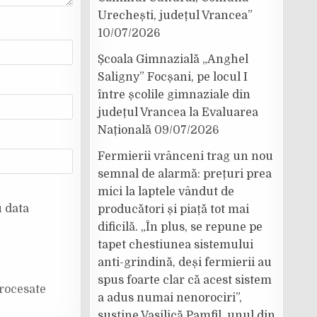
Urechești, județul Vrancea”
10/07/2026
Școala Gimnazială „Anghel
Saligny” Focșani, pe locul I
între școlile gimnaziale din
județul Vrancea la Evaluarea
Națională
09/07/2026
Fermierii vrânceni trag un nou
semnal de alarmă: prețuri prea
mici la laptele vândut de
u data
producători și piață tot mai
dificilă. „În plus, se repune pe
tapet chestiunea sistemului
anti-grindină, deși fermierii au
spus foarte clar că acest sistem
rocesate
a adus numai nenorociri”,
susține Vasilică Pamfil, unul din