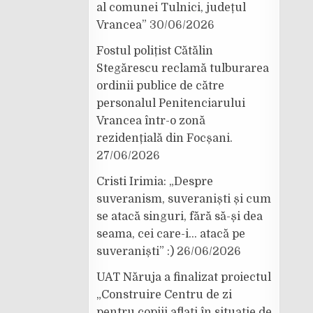
al comunei Tulnici, județul
Vrancea”
30/06/2026
Fostul polițist Cătălin
Stegărescu reclamă tulburarea
ordinii publice de către
personalul Penitenciarului
Vrancea într-o zonă
rezidențială din Focșani.
27/06/2026
Cristi Irimia: „Despre
suveranism, suveraniști și cum
se atacă singuri, fără să-și dea
seama, cei care-i… atacă pe
suveraniști” :)
26/06/2026
UAT Năruja a finalizat proiectul
„Construire Centru de zi
pentru copiii aflați în situație de