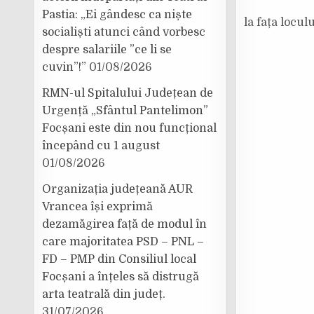
Pastia: „Ei gândesc ca niște
la fața locul
socialiști atunci când vorbesc
despre salariile ”ce li se
cuvin”!”
01/08/2026
RMN-ul Spitalului Județean de
Urgență „Sfântul Pantelimon”
Focșani este din nou funcțional
începând cu 1 august
01/08/2026
Organizația județeană AUR
Vrancea își exprimă
dezamăgirea față de modul în
care majoritatea PSD – PNL –
FD – PMP din Consiliul local
Focșani a înțeles să distrugă
arta teatrală din județ.
31/07/2026