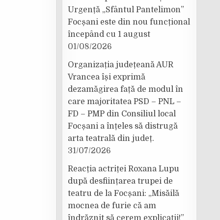
Urgență „Sfântul Pantelimon”
Focșani este din nou funcțional
începând cu 1 august
01/08/2026
Organizația județeană AUR
Vrancea își exprimă
dezamăgirea față de modul în
care majoritatea PSD – PNL –
FD – PMP din Consiliul local
Focșani a înțeles să distrugă
arta teatrală din județ.
31/07/2026
Reacția actriței Roxana Lupu
după desființarea trupei de
teatru de la Focșani: „Misăilă
mocnea de furie că am
îndrăznit să cerem explicații!”