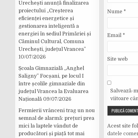
Urechești anunță finalizarea
proiectului „Creșterea
Nume
*
eficienței energetice și
gestionarea inteligentă a
energiei în sediul Primăriei și
Email
*
Căminul Cultural, Comuna
Urechești, județul Vrancea”
10/07/2026
Site web
Școala Gimnazială „Anghel
Saligny” Focșani, pe locul I
între școlile gimnaziale din
Salvează-mi
județul Vrancea la Evaluarea
viitoare câ
Națională
09/07/2026
Fermierii vrânceni trag un nou
semnal de alarmă: prețuri prea
mici la laptele vândut de
Acest site f
producători și piață tot mai
datele comen