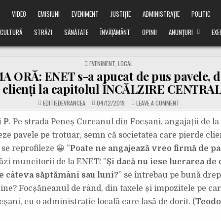
Ă
VIDEO
EMISIUNI
EVENIMENT
JUSTIȚIE
ADMINISTRAȚIE
POLITIC
CULTURĂ
STRĂZI
SĂNĂTATE
ÎNVĂȚĂMÂNT
OPINII
ANUNȚURI
EXE
POSTED
EVENIMENT
,
LOCAL
IN
A ORĂ: ENET s-a apucat de pus pavele, d
 clienți la capitolul ÎNCĂLZIRE CENTRA
ON
EDITIEDEVRANCEA
04/12/2019
LEAVE A COMMENT
ULTIMA
ORĂ:
ENET
 P
. Pe strada Peneș Curcanul din Focșani, angajații de l
S-
A
ze pavele pe trotuar, semn că societatea care pierde clien
APUCAT
DE
 se reprofileze 😀 ”
Poate ne angajează vreo firmă de p
PUS
PAVELE,
zi muncitorii de la ENET! ”
Și dacă nu iese lucrarea de c
DACĂ
TOT
PIERDE
e câteva săptămâni sau luni?
” se întrebau pe bună drep
CLIENȚI
LA
ne? Focșăneanul de rând, din taxele și impozitele pe care
CAPITOLUL
ÎNCĂLZIRE
cșani, cu o administrație locală care lasă de dorit. (
Teodo
CENTRALIZATĂ!