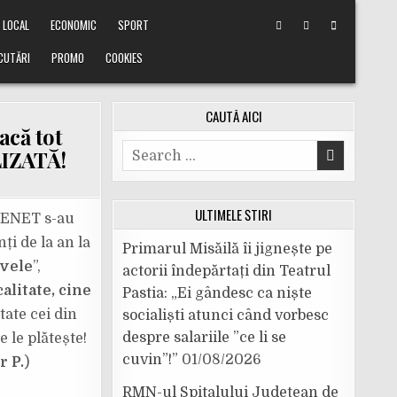
LOCAL
ECONOMIC
SPORT
CUTĂRI
PROMO
COOKIES
CAUTĂ AICI
acă tot
Search
LIZATĂ!
for:
ULTIMELE ȘTIRI
a ENET s-au
ți de la an la
Primarul Misăilă îi jignește pe
avele
”,
actorii îndepărtați din Teatrul
alitate, cine
Pastia: „Ei gândesc ca niște
tate cei din
socialiști atunci când vorbesc
despre salariile ”ce li se
 le plătește!
cuvin”!”
01/08/2026
r P.
)
RMN-ul Spitalului Județean de