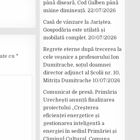
până diseară, Cod Galben până
mâine dimineață.
22/07/2026
Casă de vânzare la Jariștea.
Gospodăria este utilată și
mobilată complet.
20/07/2026
Regrete eterne după trecerea la
cate cu
*
cele veșnice a profesorului Ion
Dumitrache, soțul doamnei
director adjunct al Școlii nr. 10,
Mitrița Dumitrache
10/07/2026
Comunicat de presă. Primăria
Urechești anunță finalizarea
proiectului „Creșterea
eficienței energetice și
gestionarea inteligentă a
energiei în sediul Primăriei și
Căminul Cultural, Comuna