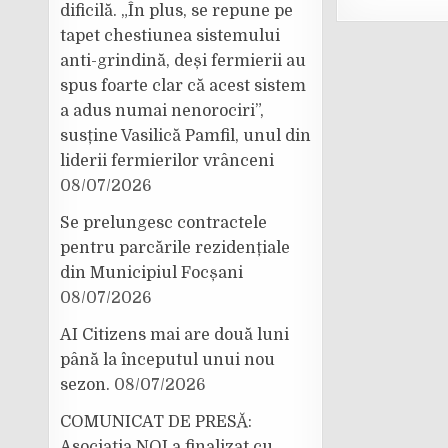
dificilă. „În plus, se repune pe
tapet chestiunea sistemului
anti-grindină, deși fermierii au
spus foarte clar că acest sistem
a adus numai nenorociri”,
susține Vasilică Pamfil, unul din
liderii fermierilor vrânceni
08/07/2026
Se prelungesc contractele
pentru parcările rezidențiale
din Municipiul Focșani
08/07/2026
AI Citizens mai are două luni
până la începutul unui nou
sezon.
08/07/2026
COMUNICAT DE PRESĂ:
Asociația NOI a finalizat cu