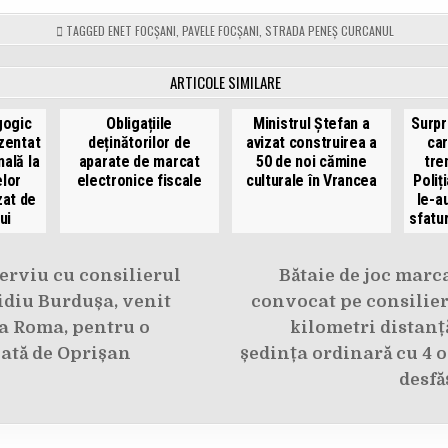
TAGGED
ENET FOCȘANI
,
PAVELE FOCȘANI
,
STRADA PENEȘ CURCANUL
ARTICOLE SIMILARE
gogic
Obligațiile
Ministrul Ștefan a
Surpr
ezentat
deținătorilor de
avizat construirea a
car
ală la
aparate de marcat
50 de noi cămine
tren
elor
electronice fiscale
culturale în Vrancea
Poliț
zat de
le-au
ui
sfatu
e
erviu cu consilierul
Bătaie de joc marca
idiu Burdușa, venit
convocat pe consilieri
la Roma, pentru o
kilometri distanț
ată de Oprișan
ședința ordinară cu 4 o
desfă