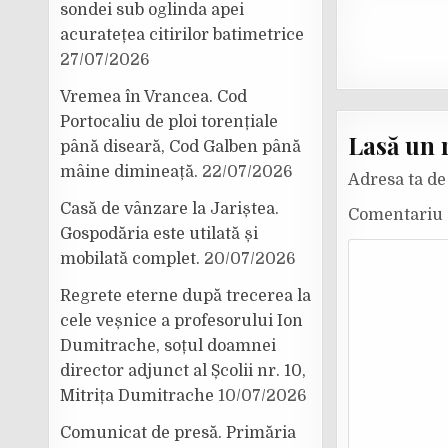
sondei sub oglinda apei
acuratețea citirilor batimetrice
27/07/2026
Vremea în Vrancea. Cod
Portocaliu de ploi torențiale
Lasă un 
până diseară, Cod Galben până
mâine dimineață.
22/07/2026
Adresa ta de 
Casă de vânzare la Jariștea.
Comentariu
Gospodăria este utilată și
mobilată complet.
20/07/2026
Regrete eterne după trecerea la
cele veșnice a profesorului Ion
Dumitrache, soțul doamnei
director adjunct al Școlii nr. 10,
Mitrița Dumitrache
10/07/2026
Comunicat de presă. Primăria