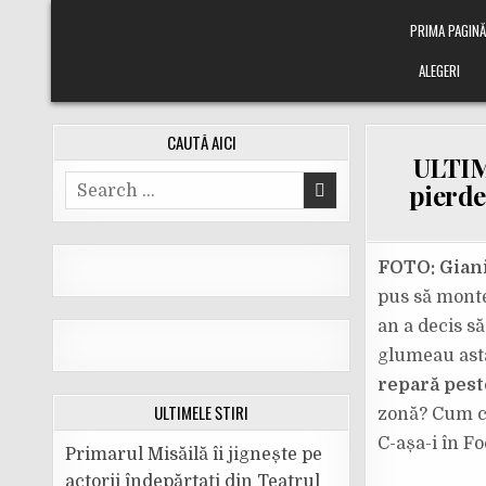
Skip
PRIMA PAGIN
to
content
ALEGERI
CAUTĂ AICI
ULTIM
Search
pierde
for:
FOTO: Giani
pus să monte
an a decis să
glumeau astă
repară pest
ULTIMELE ȘTIRI
zonă? Cum ci
C-așa-i în Fo
Primarul Misăilă îi jignește pe
actorii îndepărtați din Teatrul