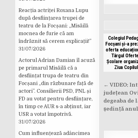
Reacția actriței Roxana Lupu
după desființarea trupei de
teatru de la Focșani: „Misăilă
mocnea de furie că am
Colegiul Peda
îndrăznit să cerem explicații!”
Focșani și-a pr
31/07/2026
oferta educațion
Târgul Ofert
Actorul Adrian Damian îl acuză
Școlare organi
Ziua Copilul
pe primarul Misăilă că a
desființat trupa de teatru din
Navigar
Focșani „din răzbunare față de
← VIDEO: Int
în
actori”. Consilierii PSD, PNL și
județean Ov
FD au votat pentru desființare,
articole
degeaba de 
în timp ce AUR s-a abținut, iar
ședință anul
USR a votat împotrivă.
31/07/2026
Cum influențează adâncimea