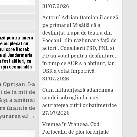
31/07/2026
Actorul Adrian Damian îl acuză
pe primarul Misăilă că a
desființat trupa de teatru din
iză pentru tinerii
Focșani „din răzbunare față de
e au plecat cu
actori”. Consilierii PSD, PNL și
ul spre litoral:
ia și Jandarmeria
FD au votat pentru desființare,
 fost alături, cu
în timp ce AUR s-a abținut, iar
ri și recomandări.
USR a votat împotrivă.
31/07/2026
 Oprișan. I-a
Cum influențează adâncimea
 de la mii de
sondei sub oglinda apei
ă și a amânat
acuratețea citirilor batimetrice
re înainte de
27/07/2026
șurarea ei! →
Vremea în Vrancea. Cod
Portocaliu de ploi torențiale