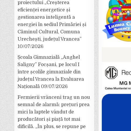
proiectului „Creșterea
eficienței energetice și
gestionarea inteligentă a
energiei în sediul Primăriei și
Căminul Cultural, Comuna
Urechești, județul Vrancea”
10/07/2026
Școala Gimnazială „Anghel
Saligny” Focșani, pe locul I
între școlile gimnaziale din
județul Vrancea la Evaluarea
Națională
09/07/2026
Fermierii vrânceni trag un nou
semnal de alarmă: prețuri prea
mici la laptele vândut de
producători și piață tot mai
dificilă. „În plus, se repune pe