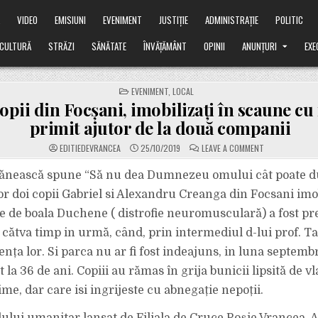
Ă
VIDEO
EMISIUNI
EVENIMENT
JUSTIȚIE
ADMINISTRAȚIE
POLITIC
CULTURĂ
STRĂZI
SĂNĂTATE
ÎNVĂȚĂMÂNT
OPINII
ANUNȚURI
EXE
POSTED
EVENIMENT
,
LOCAL
IN
opii din Focșani, imobilizați în scaune cu 
primit ajutor de la două companii
ON
EDITIEDEVRANCEA
25/10/2019
LEAVE A COMMENT
CEI
DOI
COPII
ănească spune “Să nu dea Dumnezeu omului cât poate d
DIN
FOCȘANI,
or doi copii Gabriel si Alexandru Creanga din Focsani imob
IMOBILIZAȚI
ÎN
nte de boala Duchene ( distrofie neuromusculară) a fost p
SCAUNE
CU
u cătva timp in urmă, când, prin intermediul d-lui prof. Ta
ROTILE,
AU
PRIMIT
tența lor. Si parca nu ar fi fost indeajuns, in luna septem
AJUTOR
DE
t la 36 de ani. Copiii au rămas în grija bunicii lipsită de vl
LA
DOUĂ
me, dar care isi ingrijeste cu abnegație nepoții.
COMPANII