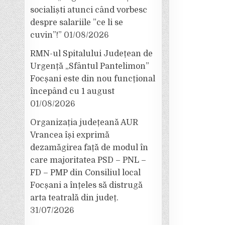
socialiști atunci când vorbesc
despre salariile ”ce li se
cuvin”!”
01/08/2026
RMN-ul Spitalului Județean de
Urgență „Sfântul Pantelimon”
Focșani este din nou funcțional
începând cu 1 august
01/08/2026
Organizația județeană AUR
Vrancea își exprimă
dezamăgirea față de modul în
care majoritatea PSD – PNL –
FD – PMP din Consiliul local
Focșani a înțeles să distrugă
arta teatrală din județ.
31/07/2026