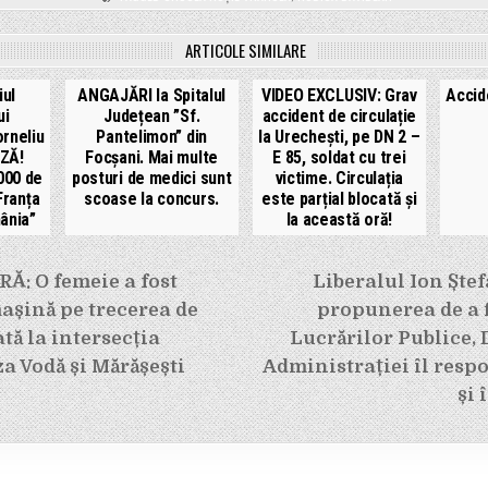
ARTICOLE SIMILARE
iul
ANGAJĂRI la Spitalul
VIDEO EXCLUSIV: Grav
Accid
ui
Județean ”Sf.
accident de circulație
rneliu
Pantelimon” din
la Urechești, pe DN 2 –
ZĂ!
Focșani. Mai multe
E 85, soldat cu trei
000 de
posturi de medici sunt
victime. Circulația
Franța
scoase la concurs.
este parțial blocată și
ânia”
la această oră!
e
Ă: O femeie a fost
Liberalul Ion Ștef
mașină pe trecerea de
propunerea de a f
tă la intersecția
Lucrărilor Publice, 
za Vodă și Mărășești
Administrației îl resp
și 