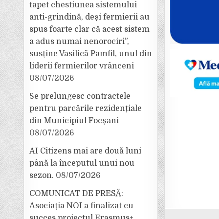
tapet chestiunea sistemului
anti-grindină, deși fermierii au
spus foarte clar că acest sistem
a adus numai nenorociri”,
susține Vasilică Pamfil, unul din
liderii fermierilor vrânceni
08/07/2026
Se prelungesc contractele
pentru parcările rezidențiale
din Municipiul Focșani
08/07/2026
AI Citizens mai are două luni
până la începutul unui nou
sezon.
08/07/2026
COMUNICAT DE PRESĂ:
Asociația NOI a finalizat cu
succes proiectul Erasmus+