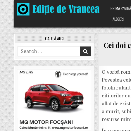
Skip
PRIMA PAGIN
to
content
ALEGERI
CAUTĂ AICI
Cei doi c
Search
for:
O vorbă rom
Povestea cel
fotolii rula
cititorilor c
aflat de exis
a murit, subi
resurse mini