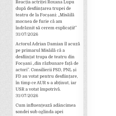
Reacția actriței Roxana Lupu
după desființarea trupei de
teatru de la Focșani: „Misăilă
mocnea de furie că am
îndrăznit să cerem explicații!”
31/07/2026
Actorul Adrian Damian îl acuză
pe primarul Misăilă că a
desființat trupa de teatru din
Focșani „din răzbunare față de
actori”. Consilierii PSD, PNL și
FD au votat pentru desființare,
în timp ce AUR s-a abținut, iar
USR a votat împotrivă.
31/07/2026
Cum influențează adâncimea
sondei sub oglinda apei