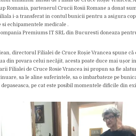
ului umanitar lansat de Filiala de Cruce Roșie Vrancea, 
p Romania, partenerul Crucii Rosii Romane a donat su
Filiala i-a transferat in contul bunicii pentru a asigura cop
 si echipamentele medicale .
ompania Premiums IT SRL din Bucuresti doneaza pentr
ean, directorul Filialei de Cruce Roșie Vrancea spune că 
ua din povara celui necăjit, acesta poate duce mai ușor i
tarii Filialei de Cruce Rosie Vrancea isi propun sa fie alatu
tinuare, sa le aline suferintele, sa o imbarbateze pe bunica
depaseasca, pe cat este posibil momentele dificile din exi