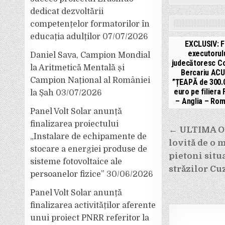
dedicat dezvoltării
competențelor formatorilor în
educația adulților
07/07/2026
EXCLUSIV: F
executorul
Daniel Sava, Campion Mondial
judecătoresc Co
la Aritmetică Mentală și
Bercariu ACU
Campion Național al României
”ȚEAPĂ de 300.
euro pe filiera 
la Șah
03/07/2026
– Anglia – Rom
Panel Volt Solar anunță
finalizarea proiectului
Navigar
← ULTIMA OR
„Instalare de echipamente de
lovită de o 
în
stocare a energiei produse de
pietoni situa
sisteme fotovoltaice ale
articole
străzilor Cu
persoanelor fizice”
30/06/2026
Panel Volt Solar anunță
finalizarea activităților aferente
unui proiect PNRR referitor la