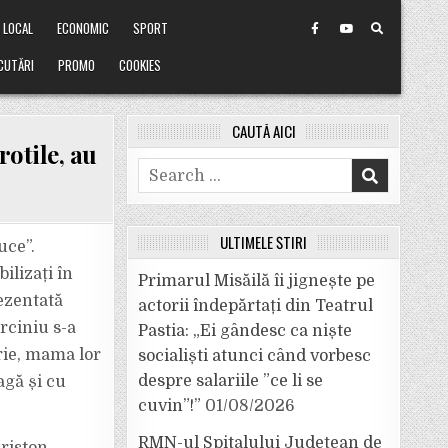
LOCAL
ECONOMIC
SPORT
CUTĂRI
PROMO
COOKIES
CAUTĂ AICI
rotile, au
Search
for:
ULTIMELE ȘTIRI
uce”.
ilizați în
Primarul Misăilă îi jignește pe
rezentată
actorii îndepărtați din Teatrul
rciniu s-a
Pastia: „Ei gândesc ca niște
brie, mama lor
socialiști atunci când vorbesc
despre salariile ”ce li se
agă și cu
cuvin”!”
01/08/2026
RMN-ul Spitalului Județean de