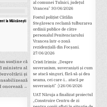
al comunei Tulnici, județul
Vrancea”
30/06/2026
Fostul polițist Cătălin
ent la Măicănești
Stegărescu reclamă tulburarea
ordinii publice de către
personalul Penitenciarului
Vrancea într-o zonă
rezidențială din Focșani.
27/06/2026
an susține că
Cristi Irimia: „Despre
i ministru al
suveranism, suveraniști și cum
Dezvoltării și
se atacă singuri, fără să-și dea
seama, cei care-i… atacă pe
onsabilizează
suveraniști” :)
26/06/2026
îl onorează →
UAT Năruja a finalizat proiectul
„Construire Centru de zi
pentru copiii aflați în situație de