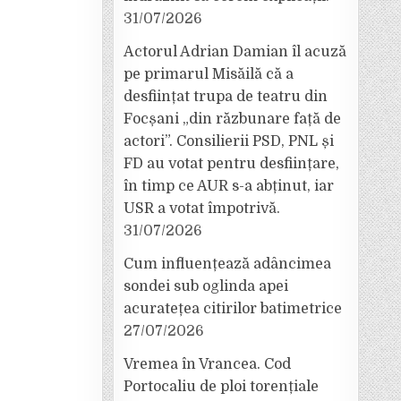
31/07/2026
Actorul Adrian Damian îl acuză
pe primarul Misăilă că a
desființat trupa de teatru din
Focșani „din răzbunare față de
actori”. Consilierii PSD, PNL și
FD au votat pentru desființare,
în timp ce AUR s-a abținut, iar
USR a votat împotrivă.
31/07/2026
Cum influențează adâncimea
sondei sub oglinda apei
acuratețea citirilor batimetrice
27/07/2026
Vremea în Vrancea. Cod
Portocaliu de ploi torențiale