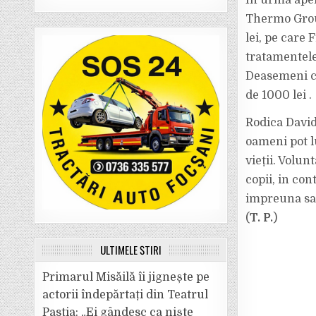
În urma apel
Thermo Grou
lei, pe care 
tratamentele
Deasemeni c
de 1000 lei .
Rodica David
oameni pot l
vieții. Volun
copii, in con
impreuna sa 
(
T. P.
)
ULTIMELE ȘTIRI
Primarul Misăilă îi jignește pe
actorii îndepărtați din Teatrul
Pastia: „Ei gândesc ca niște