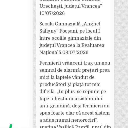
Urechești, județul Vrancea”
10/07/2026
Școala Gimnazială „Anghel
Saligny” Focșani, pe locul I
între școlile gimnaziale din
județul Vrancea la Evaluarea
Națională
09/07/2026
Fermierii vrânceni trag un nou
semnal de alarmă: prețuri prea
mici la laptele vândut de
producători și piață tot mai
dificilă. „În plus, se repune pe
tapet chestiunea sistemului
anti-grindină, deși fermierii au
spus foarte clar că acest sistem
a adus numai nenorociri”,
susține Vasilică Pamfil, unul din