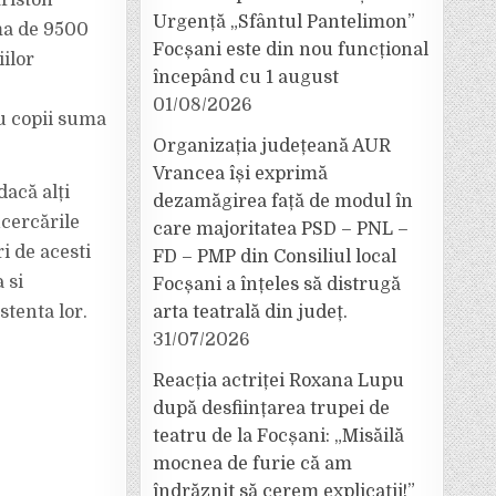
Ariston
Urgență „Sfântul Pantelimon”
ma de 9500
Focșani este din nou funcțional
iilor
începând cu 1 august
01/08/2026
u copii suma
Organizația județeană AUR
Vrancea își exprimă
dacă alți
dezamăgirea față de modul în
ncercările
care majoritatea PSD – PNL –
ri de acesti
FD – PMP din Consiliul local
 si
Focșani a înțeles să distrugă
stenta lor.
arta teatrală din județ.
31/07/2026
Reacția actriței Roxana Lupu
după desființarea trupei de
teatru de la Focșani: „Misăilă
mocnea de furie că am
îndrăznit să cerem explicații!”