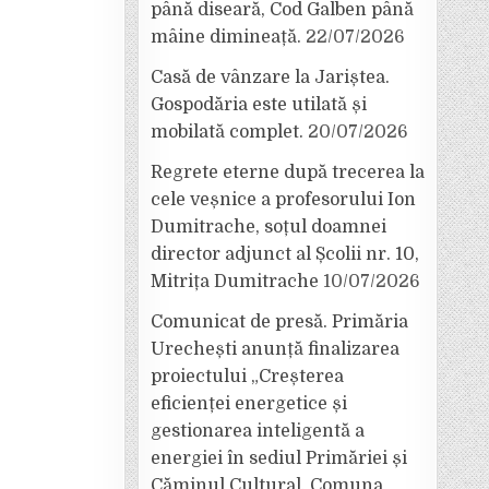
până diseară, Cod Galben până
mâine dimineață.
22/07/2026
Casă de vânzare la Jariștea.
Gospodăria este utilată și
mobilată complet.
20/07/2026
Regrete eterne după trecerea la
cele veșnice a profesorului Ion
Dumitrache, soțul doamnei
director adjunct al Școlii nr. 10,
Mitrița Dumitrache
10/07/2026
Comunicat de presă. Primăria
Urechești anunță finalizarea
proiectului „Creșterea
eficienței energetice și
gestionarea inteligentă a
energiei în sediul Primăriei și
Căminul Cultural, Comuna