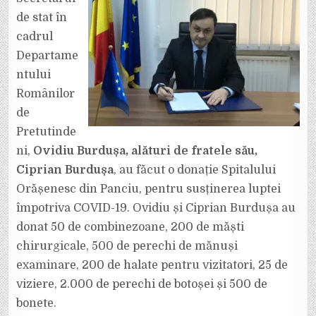
FRAȚILOR
BURDUȘA
de stat în
PENTRU
SPITALUL
cadrul
DIN
PANCIU
Departame
ntului
Românilor
de
Pretutinde
ni,
Ovidiu Burdușa, alături de fratele său,
Ciprian Burdușa
, au făcut o donație Spitalului
Orășenesc din Panciu, pentru susținerea luptei
împotriva COVID-19. Ovidiu și Ciprian Burdușa au
donat 50 de combinezoane, 200 de măști
chirurgicale, 500 de perechi de mănuși
examinare, 200 de halate pentru vizitatori, 25 de
viziere, 2.000 de perechi de botoșei și 500 de
bonete.