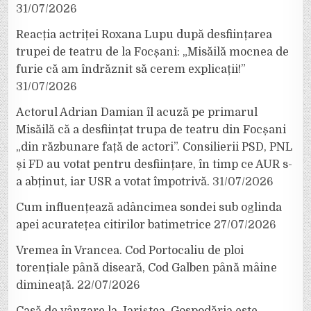
31/07/2026
Reacția actriței Roxana Lupu după desființarea
trupei de teatru de la Focșani: „Misăilă mocnea de
furie că am îndrăznit să cerem explicații!”
31/07/2026
Actorul Adrian Damian îl acuză pe primarul
Misăilă că a desființat trupa de teatru din Focșani
„din răzbunare față de actori”. Consilierii PSD, PNL
și FD au votat pentru desființare, în timp ce AUR s-
a abținut, iar USR a votat împotrivă.
31/07/2026
Cum influențează adâncimea sondei sub oglinda
apei acuratețea citirilor batimetrice
27/07/2026
Vremea în Vrancea. Cod Portocaliu de ploi
torențiale până diseară, Cod Galben până mâine
dimineață.
22/07/2026
Casă de vânzare la Jariștea. Gospodăria este