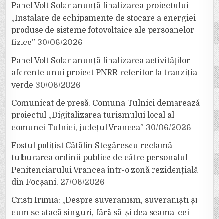
Panel Volt Solar anunță finalizarea proiectului
„Instalare de echipamente de stocare a energiei
produse de sisteme fotovoltaice ale persoanelor
fizice”
30/06/2026
Panel Volt Solar anunță finalizarea activităților
aferente unui proiect PNRR referitor la tranziția
verde
30/06/2026
Comunicat de presă. Comuna Tulnici demarează
proiectul „Digitalizarea turismului local al
comunei Tulnici, județul Vrancea”
30/06/2026
Fostul polițist Cătălin Stegărescu reclamă
tulburarea ordinii publice de către personalul
Penitenciarului Vrancea într-o zonă rezidențială
din Focșani.
27/06/2026
Cristi Irimia: „Despre suveranism, suveraniști și
cum se atacă singuri, fără să-și dea seama, cei