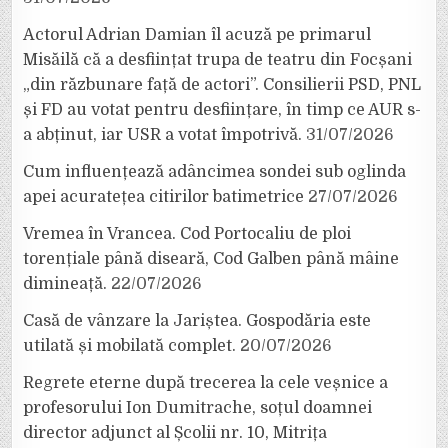
Actorul Adrian Damian îl acuză pe primarul
Misăilă că a desființat trupa de teatru din Focșani
„din răzbunare față de actori”. Consilierii PSD, PNL
și FD au votat pentru desființare, în timp ce AUR s-
a abținut, iar USR a votat împotrivă.
31/07/2026
Cum influențează adâncimea sondei sub oglinda
apei acuratețea citirilor batimetrice
27/07/2026
Vremea în Vrancea. Cod Portocaliu de ploi
torențiale până diseară, Cod Galben până mâine
dimineață.
22/07/2026
Casă de vânzare la Jariștea. Gospodăria este
utilată și mobilată complet.
20/07/2026
Regrete eterne după trecerea la cele veșnice a
profesorului Ion Dumitrache, soțul doamnei
director adjunct al Școlii nr. 10, Mitrița