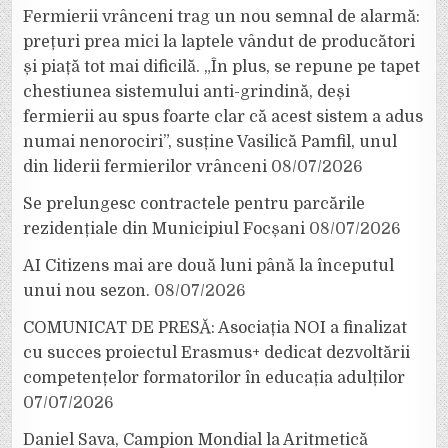
Fermierii vrânceni trag un nou semnal de alarmă:
prețuri prea mici la laptele vândut de producători
și piață tot mai dificilă. „În plus, se repune pe tapet
chestiunea sistemului anti-grindină, deși
fermierii au spus foarte clar că acest sistem a adus
numai nenorociri”, susține Vasilică Pamfil, unul
din liderii fermierilor vrânceni
08/07/2026
Se prelungesc contractele pentru parcările
rezidențiale din Municipiul Focșani
08/07/2026
AI Citizens mai are două luni până la începutul
unui nou sezon.
08/07/2026
COMUNICAT DE PRESĂ: Asociația NOI a finalizat
cu succes proiectul Erasmus+ dedicat dezvoltării
competențelor formatorilor în educația adulților
07/07/2026
Daniel Sava, Campion Mondial la Aritmetică