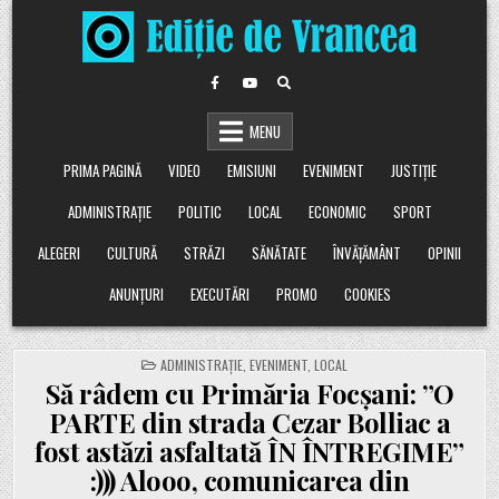
Skip
to
content
MENU
PRIMA PAGINĂ
VIDEO
EMISIUNI
EVENIMENT
JUSTIȚIE
ADMINISTRAȚIE
POLITIC
LOCAL
ECONOMIC
SPORT
ALEGERI
CULTURĂ
STRĂZI
SĂNĂTATE
ÎNVĂȚĂMÂNT
OPINII
ANUNȚURI
EXECUTĂRI
PROMO
COOKIES
POSTED
ADMINISTRAȚIE
,
EVENIMENT
,
LOCAL
IN
Să râdem cu Primăria Focșani: ”O
PARTE din strada Cezar Bolliac a
fost astăzi asfaltată ÎN ÎNTREGIME”
:))) Alooo, comunicarea din