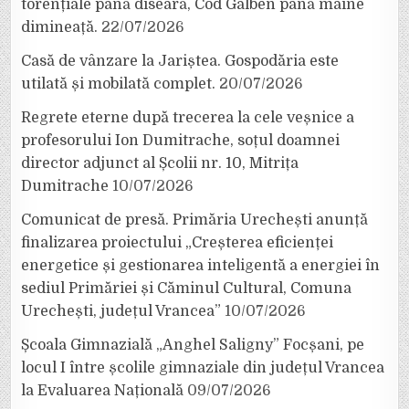
torențiale până diseară, Cod Galben până mâine
dimineață.
22/07/2026
Casă de vânzare la Jariștea. Gospodăria este
utilată și mobilată complet.
20/07/2026
Regrete eterne după trecerea la cele veșnice a
profesorului Ion Dumitrache, soțul doamnei
director adjunct al Școlii nr. 10, Mitrița
Dumitrache
10/07/2026
Comunicat de presă. Primăria Urechești anunță
finalizarea proiectului „Creșterea eficienței
energetice și gestionarea inteligentă a energiei în
sediul Primăriei și Căminul Cultural, Comuna
Urechești, județul Vrancea”
10/07/2026
Școala Gimnazială „Anghel Saligny” Focșani, pe
locul I între școlile gimnaziale din județul Vrancea
la Evaluarea Națională
09/07/2026