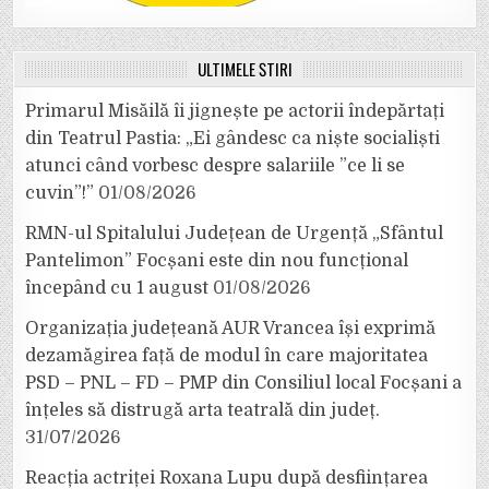
ULTIMELE ȘTIRI
Primarul Misăilă îi jignește pe actorii îndepărtați
din Teatrul Pastia: „Ei gândesc ca niște socialiști
atunci când vorbesc despre salariile ”ce li se
cuvin”!”
01/08/2026
RMN-ul Spitalului Județean de Urgență „Sfântul
Pantelimon” Focșani este din nou funcțional
începând cu 1 august
01/08/2026
Organizația județeană AUR Vrancea își exprimă
dezamăgirea față de modul în care majoritatea
PSD – PNL – FD – PMP din Consiliul local Focșani a
înțeles să distrugă arta teatrală din județ.
31/07/2026
Reacția actriței Roxana Lupu după desființarea