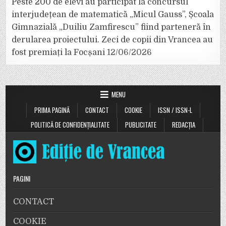
Peste 200 de elevi au participat la concursul
interjudețean de matematică „Micul Gauss”, Școala
Gimnazială „Duiliu Zamfirescu” fiind parteneră în
derularea proiectului. Zeci de copii din Vrancea au
fost premiați la Focșani
12/06/2026
MENU
PRIMA PAGINĂ
CONTACT
COOKIE
ISSN / ISSN-L
POLITICĂ DE CONFIDENȚIALITATE
PUBLICITATE
REDACȚIA
PAGINI
CONTACT
COOKIE