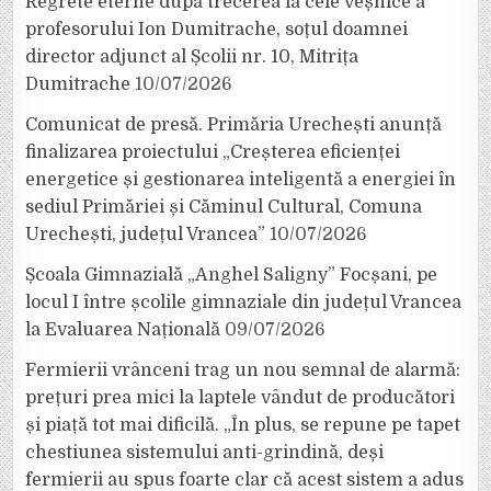
Regrete eterne după trecerea la cele veșnice a
profesorului Ion Dumitrache, soțul doamnei
director adjunct al Școlii nr. 10, Mitrița
Dumitrache
10/07/2026
Comunicat de presă. Primăria Urechești anunță
finalizarea proiectului „Creșterea eficienței
energetice și gestionarea inteligentă a energiei în
sediul Primăriei și Căminul Cultural, Comuna
Urechești, județul Vrancea”
10/07/2026
Școala Gimnazială „Anghel Saligny” Focșani, pe
locul I între școlile gimnaziale din județul Vrancea
la Evaluarea Națională
09/07/2026
Fermierii vrânceni trag un nou semnal de alarmă:
prețuri prea mici la laptele vândut de producători
și piață tot mai dificilă. „În plus, se repune pe tapet
chestiunea sistemului anti-grindină, deși
fermierii au spus foarte clar că acest sistem a adus