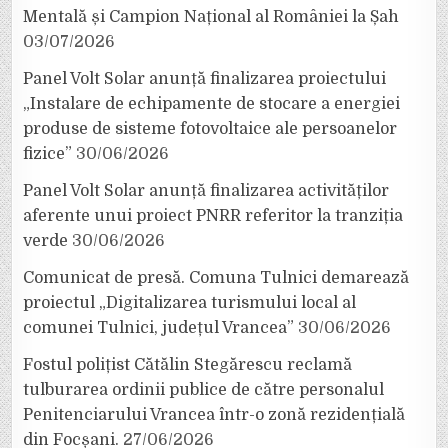
Mentală și Campion Național al României la Șah
03/07/2026
Panel Volt Solar anunță finalizarea proiectului
„Instalare de echipamente de stocare a energiei
produse de sisteme fotovoltaice ale persoanelor
fizice”
30/06/2026
Panel Volt Solar anunță finalizarea activităților
aferente unui proiect PNRR referitor la tranziția
verde
30/06/2026
Comunicat de presă. Comuna Tulnici demarează
proiectul „Digitalizarea turismului local al
comunei Tulnici, județul Vrancea”
30/06/2026
Fostul polițist Cătălin Stegărescu reclamă
tulburarea ordinii publice de către personalul
Penitenciarului Vrancea într-o zonă rezidențială
din Focșani.
27/06/2026