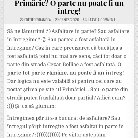
Primărie? O parte nu poate fi un
întreg!
ON
EDITIEDEVRANCEA
04/02/2020
LEAVE A COMMENT
SĂ
RÂDEM
CU
Să ne lămurim! 🙂 Asfaltare în parte? Sau asfaltare
PRIMĂRIA
FOCȘANI:
în întregime? 🙂 Sau partea a fost asfaltată în
”O
PARTE
întregime? Caz în care precizarea că bucățica a
DIN
STRADA
fost asfaltată total nu mai are sens, căci tot doar o
CEZAR
BOLLIAC
A
parte din strada Cezar Bolliac a fost asfaltată.
O
FOST
ASTĂZI
parte tot parte rămâne, nu poate fi un întreg
!
ASFALTATĂ
ÎN
Dar logica nu este valabilă și pentru cei care au
ÎNTREGIME”
:)))
postat știrea pe site-ul Primăriei… Sau, o parte din
ALOOO,
COMUNICAREA
DIN
stradă putea fi asfaltată doar parțial? Adică cum?
PRIMĂRIE?
O
:))) Și, ca să glumim:
PARTE
NU
POATE
Întregimea părții s-a bucurat de asfaltare? Sau
FI
UN
întregul părții întregite a fost asfaltat în parte în
ÎNTREG!
întregime? :))))))))))))) Pe viitor așteptăm