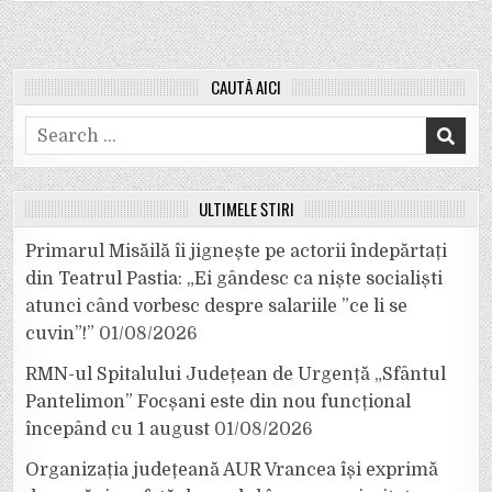
CAUTĂ AICI
Search
for:
ULTIMELE ȘTIRI
Primarul Misăilă îi jignește pe actorii îndepărtați
din Teatrul Pastia: „Ei gândesc ca niște socialiști
atunci când vorbesc despre salariile ”ce li se
cuvin”!”
01/08/2026
RMN-ul Spitalului Județean de Urgență „Sfântul
Pantelimon” Focșani este din nou funcțional
începând cu 1 august
01/08/2026
Organizația județeană AUR Vrancea își exprimă