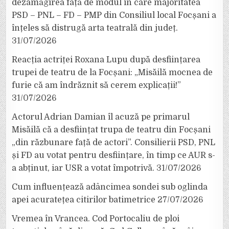
dezamăgirea față de modul în care majoritatea
PSD – PNL – FD – PMP din Consiliul local Focșani a
înțeles să distrugă arta teatrală din județ.
31/07/2026
Reacția actriței Roxana Lupu după desființarea
trupei de teatru de la Focșani: „Misăilă mocnea de
furie că am îndrăznit să cerem explicații!”
31/07/2026
Actorul Adrian Damian îl acuză pe primarul
Misăilă că a desființat trupa de teatru din Focșani
„din răzbunare față de actori”. Consilierii PSD, PNL
și FD au votat pentru desființare, în timp ce AUR s-
a abținut, iar USR a votat împotrivă.
31/07/2026
Cum influențează adâncimea sondei sub oglinda
apei acuratețea citirilor batimetrice
27/07/2026
Vremea în Vrancea. Cod Portocaliu de ploi