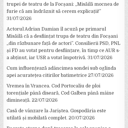
trupei de teatru de la Focșani: „Misăilă mocnea de
furie că am îndrăznit să cerem explicații!”
31/07/2026
Actorul Adrian Damian îl acuză pe primarul
Misăilă că a desființat trupa de teatru din Focșani
„din răzbunare față de actori”. Consilierii PSD, PNL
și FD au votat pentru desființare, în timp ce AUR s-
a abținut, iar USR a votat împotrivă.
31/07/2026
Cum influențează adâncimea sondei sub oglinda
apei acuratețea citirilor batimetrice
27/07/2026
Vremea în Vrancea. Cod Portocaliu de ploi
torențiale până diseară, Cod Galben până mâine
dimineață.
22/07/2026
Casă de vânzare la Jariștea. Gospodăria este
utilată și mobilată complet.
20/07/2026