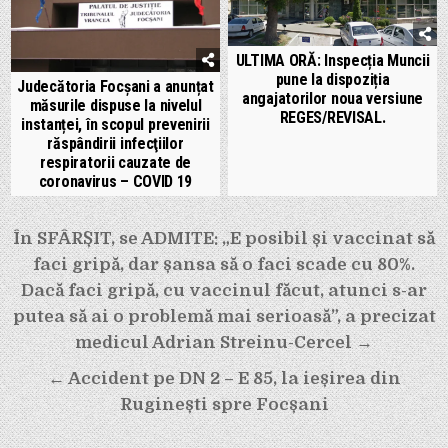
ULTIMA ORĂ: Inspecția Muncii
pune la dispoziția
Judecătoria Focșani a anunțat
angajatorilor noua versiune
măsurile dispuse la nivelul
REGES/REVISAL.
instanței, în scopul prevenirii
răspândirii infecţiilor
respiratorii cauzate de
coronavirus – COVID 19
Navigare
În SFÂRȘIT, se ADMITE: „E posibil și vaccinat să
în
faci gripă, dar șansa să o faci scade cu 80%.
articole
Dacă faci gripă, cu vaccinul făcut, atunci s-ar
putea să ai o problemă mai serioasă”, a precizat
medicul Adrian Streinu-Cercel →
← Accident pe DN 2 – E 85, la ieșirea din
Ruginești spre Focșani