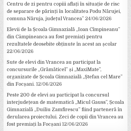
Centru de zi pentru copiii aflați în situație de risc
de separare de părinți în localitatea Podu Nărujei,
comuna Năruja, județul Vrancea”
24/06/2026
Elevii de la Școala Gimnazială „Ioan Cîmpineanu”
din Câmpineanca au fost premiați pentru
rezultatele deosebite obținute în acest an școlar
22/06/2026
Sute de elevi din Vrancea au participat la
concursurile „Grămăticel” și „MaxiMate”,
organizate de Școala Gimnazială „Ștefan cel Mare”
din Focșani.
12/06/2026
Peste 200 de elevi au participat la concursul
interjudețean de matematică „Micul Gauss”, Școala
Gimnazială „Duiliu Zamfirescu” fiind parteneră în
derularea proiectului. Zeci de copii din Vrancea au
fost premiați la Focșani
12/06/2026