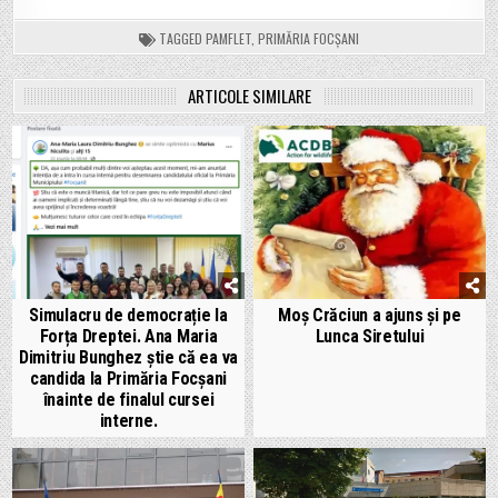
TAGGED
PAMFLET
,
PRIMĂRIA FOCȘANI
ARTICOLE SIMILARE
Simulacru de democrație la
Moș Crăciun a ajuns și pe
Forța Dreptei. Ana Maria
Lunca Siretului
Dimitriu Bunghez știe că ea va
candida la Primăria Focșani
înainte de finalul cursei
interne.