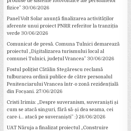
produse de sisteme fotovoltaice ale persoanelor
fizice”
30/06/2026
Panel Volt Solar anunță finalizarea activităților
aferente unui proiect PNRR referitor la tranziția
verde
30/06/2026
Comunicat de presă. Comuna Tulnici demarează
proiectul „Digitalizarea turismului local al
comunei Tulnici, județul Vrancea”
30/06/2026
Fostul polițist Cătălin Stegărescu reclamă
tulburarea ordinii publice de către personalul
Penitenciarului Vrancea într-o zonă rezidențială
din Focșani.
27/06/2026
Cristi Irimia: „Despre suveranism, suveraniști și
cum se atacă singuri, fără să-și dea seama, cei
care-i… atacă pe suveraniști” :)
26/06/2026
UAT Năruja a finalizat proiectul „Construire