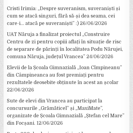
Cristi Irimia: „Despre suveranism, suveraniști și
cum se atacă singuri, fără să-și dea seama, cei
care-i… atacă pe suveraniști” :)
26/06/2026
UAT Năruja a finalizat proiectul „Construire
Centru de zi pentru copiii aflați în situație de risc
de separare de părinți în localitatea Podu Nărujei,
comuna Năruja, județul Vrancea”
24/06/2026
Elevii de la Școala Gimnazială „Ioan Cîmpineanu”
din Câmpineanca au fost premiați pentru
rezultatele deosebite obținute în acest an școlar
22/06/2026
Sute de elevi din Vrancea au participat la
concursurile „Grămăticel” și „MaxiMate”,
organizate de Școala Gimnazială „Ștefan cel Mare”
din Focșani.
12/06/2026