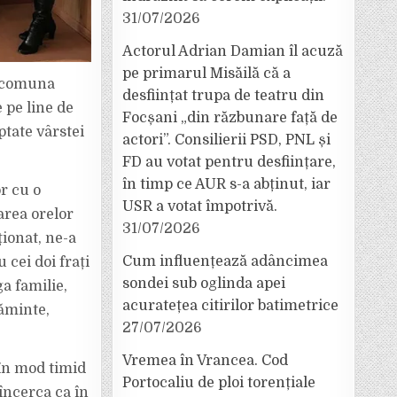
31/07/2026
Actorul Adrian Damian îl acuză
pe primarul Misăilă că a
n comuna
desființat trupa de teatru din
 pe line de
Focșani „din răzbunare față de
ptate vârstei
actori”. Consilierii PSD, PNL și
FD au votat pentru desființare,
în timp ce AUR s-a abținut, iar
or cu o
USR a votat împotrivă.
area orelor
31/07/2026
ționat, ne-a
Cum influențează adâncimea
 cei doi frați
sondei sub oglinda apei
a familie,
acuratețea citirilor batimetrice
căminte,
27/07/2026
Vremea în Vrancea. Cod
 în mod timid
Portocaliu de ploi torențiale
încerca ca în