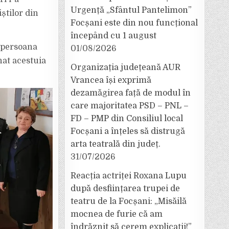
Urgență „Sfântul Pantelimon”
știlor din
Focșani este din nou funcțional
începând cu 1 august
n persoana
01/08/2026
nat acestuia
Organizația județeană AUR
Vrancea își exprimă
dezamăgirea față de modul în
care majoritatea PSD – PNL –
FD – PMP din Consiliul local
Focșani a înțeles să distrugă
arta teatrală din județ.
31/07/2026
Reacția actriței Roxana Lupu
după desființarea trupei de
teatru de la Focșani: „Misăilă
mocnea de furie că am
îndrăznit să cerem explicații!”