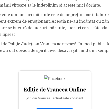
ânii viitoare să le îndeplinim și aceste mici dorințe.
vine din lucruri mărunte este de neprețuit, iar întâlnirea
nt extrem de emoționant. Aceștia ne-au încântat cu zâm
care se bucură de lucruri mărunte, lucruri care, câteodat
 lipsesc.
l de Poliţie Judeţean Vrancea adresează, în mod public, fe
are au dat dovadă de spirit civic desăvârşit, fiind un exe
Ediție de Vrancea Online
Știri din Vrancea, actualizate constant.