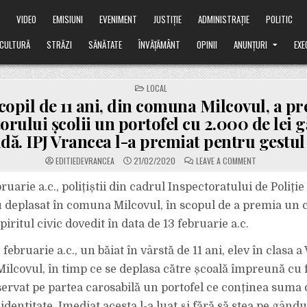
Ă
VIDEO
EMISIUNI
EVENIMENT
JUSTIȚIE
ADMINISTRAȚIE
POLITIC
CULTURĂ
STRĂZI
SĂNĂTATE
ÎNVĂȚĂMÂNT
OPINII
ANUNȚURI
EXE
POSTED
LOCAL
IN
copil de 11 ani, din comuna Milcovul, a pr
orului școlii un portofel cu 2.000 de lei g
adă. IPJ Vrancea l-a premiat pentru gestul
ON
EDITIEDEVRANCEA
21/02/2020
LEAVE A COMMENT
UN
COPIL
DE
bruarie a.c., polițiștii din cadrul Inspectoratului de Poliț
11
ANI,
 deplasat în comuna Milcovul, în scopul de a premia un c
DIN
COMUNA
piritul civic dovedit în data de 13 februarie a.c.
MILCOVUL,
A
PREDAT
februarie a.c., un băiat în vârstă de 11 ani, elev în clasa a 
DIRECTORULUI
ȘCOLII
UN
ilcovul, în timp ce se deplasa către școală împreună cu f
PORTOFEL
CU
bservat pe partea carosabilă un portofel ce conținea suma
2.000
DE
e identitate. Imediat acesta l-a luat și fără să stea pe gându