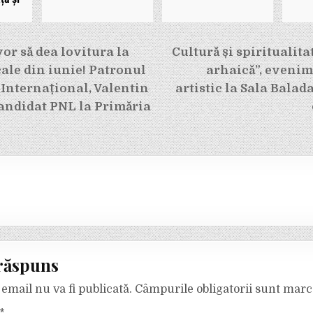
e
vor să dea lovitura la
Cultură și spiritualit
cale din iunie! Patronul
arhaică”, evenim
 Internațional, Valentin
artistic la Sala Balad
candidat PNL la Primăria
răspuns
email nu va fi publicată.
Câmpurile obligatorii sunt mar