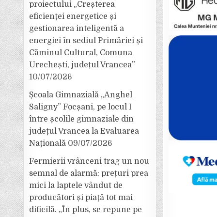
proiectului „Creșterea
eficienței energetice și
gestionarea inteligentă a
energiei în sediul Primăriei și
Căminul Cultural, Comuna
Urechești, județul Vrancea”
10/07/2026
Școala Gimnazială „Anghel
Saligny” Focșani, pe locul I
între școlile gimnaziale din
județul Vrancea la Evaluarea
Națională
09/07/2026
Fermierii vrânceni trag un nou
semnal de alarmă: prețuri prea
mici la laptele vândut de
producători și piață tot mai
dificilă. „În plus, se repune pe