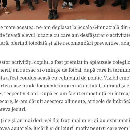
e toate acestea, ne-am deplasat la Școala Gimnazială di
e învață elevul, ocazie cu care am desfășurat o activitate
ieră, oferind totodată și alte recomandări preventive, ada
estor activități, copilul a fost premiat în aplauzele colegil
erit, un rucsac și o minge de fotbal, după care la termin
ta a fost condus acasă cu echipajul de poliție. Vizibil emo
rtea casei unde locuiește împreună cu tatăl, bunicul și cu
8, respectiv 9 ani. După ce am făcut cunoștință cu întreag
lecare, le-am dăruit acestora alimente, articole de îmbră
teva jocuri.
ți ce și-ar mai dori, cei doi frați mai mici, și-au exprimat
 avea acuarele, jucării și dulciuri, motiv pentru care vom 