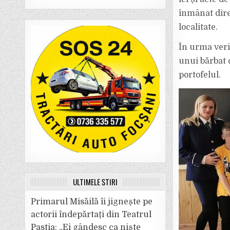
înmânat direc
localitate.
În urma verif
unui bărbat 
portofelul.
ULTIMELE ȘTIRI
Primarul Misăilă îi jignește pe
actorii îndepărtați din Teatrul
Pastia: „Ei gândesc ca niște