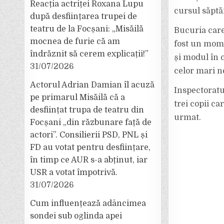
Reacția actriței Roxana Lupu
cursul săptăm
după desființarea trupei de
teatru de la Focșani: „Misăilă
Bucuria care 
mocnea de furie că am
fost un mome
îndrăznit să cerem explicații!”
și modul în 
31/07/2026
celor mari ne
Actorul Adrian Damian îl acuză
Inspectoratu
pe primarul Misăilă că a
trei copii c
desființat trupa de teatru din
urmat.
Focșani „din răzbunare față de
actori”. Consilierii PSD, PNL și
FD au votat pentru desființare,
în timp ce AUR s-a abținut, iar
USR a votat împotrivă.
31/07/2026
Cum influențează adâncimea
sondei sub oglinda apei