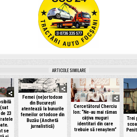
ARTICOLE SIMILARE
Femei (ne)ortodoxe
sibilă
din București
Cercetătorul Cherciu
 (sat
atentează la bunurile
Ion: “Ne-au mai rămas
r de 23
femeilor ortodoxe din
câțiva muguri
Trei 
fratele
Buzău (Anchetă
identitari din care
scoa
pate.
jurnalistică)
trebuie să renaștem”
Penit
at se
ță și