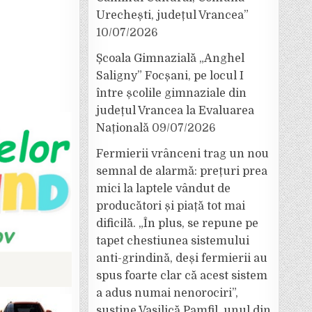
Urechești, județul Vrancea”
10/07/2026
Școala Gimnazială „Anghel
Saligny” Focșani, pe locul I
între școlile gimnaziale din
județul Vrancea la Evaluarea
Națională
09/07/2026
Fermierii vrânceni trag un nou
semnal de alarmă: prețuri prea
mici la laptele vândut de
producători și piață tot mai
dificilă. „În plus, se repune pe
tapet chestiunea sistemului
anti-grindină, deși fermierii au
spus foarte clar că acest sistem
a adus numai nenorociri”,
susține Vasilică Pamfil, unul din