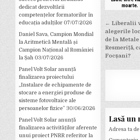
moarte.
dedicat dezvoltării
competențelor formatorilor în
Navigar
educația adulților
07/07/2026
← Liberalii 
alegerile lo
în
Daniel Sava, Campion Mondial
de la Metale
la Aritmetică Mentală și
articole
Resmeriță, 
Campion Național al României
Focșani?
la Șah
03/07/2026
Panel Volt Solar anunță
finalizarea proiectului
„Instalare de echipamente de
stocare a energiei produse de
sisteme fotovoltaice ale
persoanelor fizice”
30/06/2026
Lasă un 
Panel Volt Solar anunță
finalizarea activităților aferente
Adresa ta de 
unui proiect PNRR referitor la