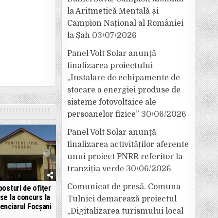
la Aritmetică Mentală și
Campion Național al României
la Șah
03/07/2026
Panel Volt Solar anunță
finalizarea proiectului
„Instalare de echipamente de
stocare a energiei produse de
sisteme fotovoltaice ale
persoanelor fizice”
30/06/2026
Panel Volt Solar anunță
finalizarea activităților aferente
unui proiect PNRR referitor la
tranziția verde
30/06/2026
Comunicat de presă. Comuna
posturi de ofițer
se la concurs la
Tulnici demarează proiectul
enciarul Focșani
„Digitalizarea turismului local