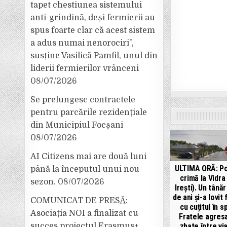
tapet chestiunea sistemului
anti-grindină, deși fermierii au
spus foarte clar că acest sistem
a adus numai nenorociri”,
susține Vasilică Pamfil, unul din
liderii fermierilor vrânceni
08/07/2026
Se prelungesc contractele
pentru parcările rezidențiale
din Municipiul Focșani
08/07/2026
AI Citizens mai are două luni
ULTIMA ORĂ: Po
până la începutul unui nou
crimă la Vidra
sezon.
08/07/2026
Irești). Un tână
de ani și-a lovit 
COMUNICAT DE PRESĂ:
cu cuțitul în s
Asociația NOI a finalizat cu
Fratele agres
zbate între via
succes proiectul Erasmus+