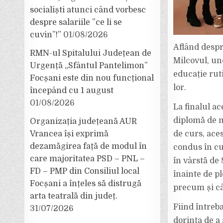
socialiști atunci când vorbesc
despre salariile ”ce li se
cuvin”!”
01/08/2026
Aflând despr
RMN-ul Spitalului Județean de
Milcovul, und
Urgență „Sfântul Pantelimon”
educație rut
Focșani este din nou funcțional
lor.
începând cu 1 august
01/08/2026
La finalul ac
diplomă de m
Organizația județeană AUR
Vrancea își exprimă
de curs, aces
dezamăgirea față de modul în
condus în cu
care majoritatea PSD – PNL –
în vârstă de 
FD – PMP din Consiliul local
înainte de p
Focșani a înțeles să distrugă
precum și câ
arta teatrală din județ.
Fiind întreba
31/07/2026
dorința de a