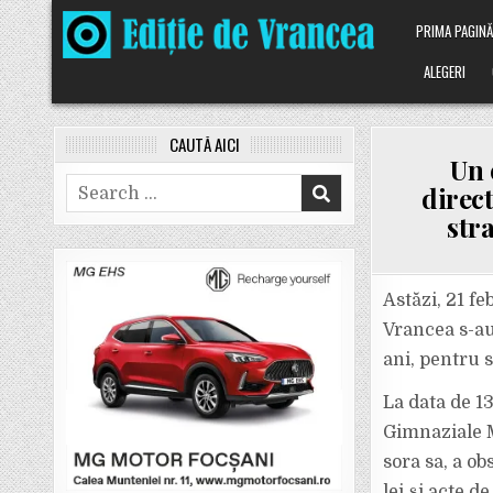
Skip
PRIMA PAGIN
to
content
ALEGERI
CAUTĂ AICI
Un 
Search
direct
for:
str
Astăzi, 21 fe
Vrancea s-au
ani, pentru s
La data de 13 
Gimnaziale M
sora sa, a o
lei și acte d