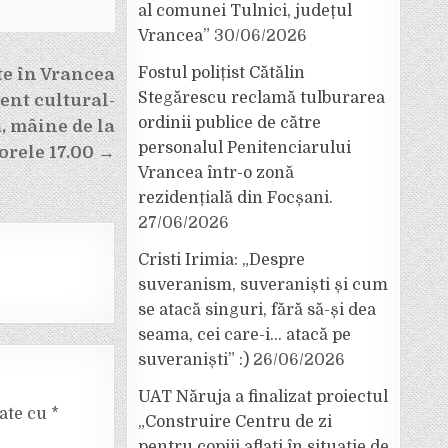
al comunei Tulnici, județul
Vrancea”
30/06/2026
Fostul polițist Cătălin
ate în Vrancea
Stegărescu reclamă tulburarea
ent cultural-
ordinii publice de către
a, mâine de la
personalul Penitenciarului
orele 17.00 →
Vrancea într-o zonă
rezidențială din Focșani.
27/06/2026
Cristi Irimia: „Despre
suveranism, suveraniști și cum
se atacă singuri, fără să-și dea
seama, cei care-i… atacă pe
suveraniști” :)
26/06/2026
UAT Năruja a finalizat proiectul
cate cu
*
„Construire Centru de zi
pentru copiii aflați în situație de