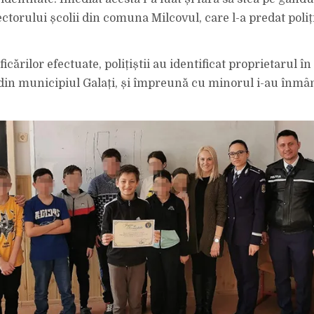
LEI
GĂSIT
torului școlii din comuna Milcovul, care l-a predat poliți
PE
STRADĂ.
IPJ
VRANCEA
L-
A
icărilor efectuate, polițiștii au identificat proprietarul î
PREMIAT
PENTRU
din municipiul Galați, și împreună cu minorul i-au înmâ
GESTUL
SĂU!