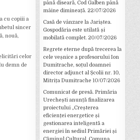
până diseară, Cod Galben până
mâine dimineață.
22/07/2026
 cu copiii a
Casă de vânzare la Jariștea.
betul sincer
Gospodăria este utilată și
ă, nouă,
mobilată complet.
20/07/2026
Regrete eterne după trecerea la
licitări celor
cele veșnice a profesorului Ion
Dumitrache, soțul doamnei
mplu demn de
director adjunct al Școlii nr. 10,
Mitrița Dumitrache
10/07/2026
Comunicat de presă. Primăria
Urechești anunță finalizarea
proiectului „Creșterea
eficienței energetice și
gestionarea inteligentă a
energiei în sediul Primăriei și
Căminul Cultural, Comuna