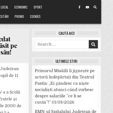
LOCAL
ECONOMIC
SPORT
CUTĂRI
PROMO
COOKIES
CAUTĂ AICI
edat
Search
ăsit pe
for:
 său!
ULTIMELE ȘTIRI
ie Județean
Primarul Misăilă îi jignește pe
opil de 11
actorii îndepărtați din Teatrul
Pastia: „Ei gândesc ca niște
socialiști atunci când vorbesc
V-a a Școlii
despre salariile ”ce li se
ratele și
cuvin”!”
01/08/2026
 de 2000 de
RMN-ul Spitalului Județean de
ri l-a