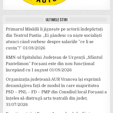
ULTIMELE ȘTIRI
Primarul Misăilă îi jignește pe actorii îndepărtați
din Teatrul Pastia: „Ei gândesc ca niște socialiști
atunci când vorbesc despre salariile ”ce li se
cuvin”!”
01/08/2026
RMN-ul Spitalului Județean de Urgență „Sfântul
Pantelimon” Focșani este din nou funcțional
începând cu 1 august
01/08/2026
Organizația județeană AUR Vrancea își exprimă
dezamăgirea față de modul în care majoritatea
PSD – PNL – FD – PMP din Consiliul local Focșani a
înțeles să distrugă arta teatrală din județ.
31/07/2026