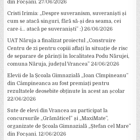
din Focșani.
27/06/2026
Cristi Irimia: „Despre suveranism, suveraniști și
cum se atacă singuri, fără să-și dea seama, cei
care-i… atacă pe suveraniști” :)
26/06/2026
UAT Năruja a finalizat proiectul „Construire
Centru de zi pentru copiii aflați în situație de risc
de separare de părinți în localitatea Podu Nărujei,
comuna Năruja, județul Vrancea”
24/06/2026
Elevii de la Școala Gimnazială „Ioan Cîmpineanu”
din Câmpineanca au fost premiați pentru
rezultatele deosebite obținute în acest an școlar
22/06/2026
Sute de elevi din Vrancea au participat la
concursurile „Grămăticel” și „MaxiMate”,
organizate de Școala Gimnazială „Ștefan cel Mare”
din Focșani.
12/06/2026