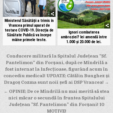
Ministerul Sănătății a trimis în
Vrancea primul aparat de
testare COVID-19. Direcția de
Ignori combaterea
Sănătate Publică va începe
ambroziei? Iei amendă între
mâine primele teste.
1.000 și 20.000 de lei.
Navigare
Conducere militară la Spitalul Județean ”Sf.
în
Pantelimon” din Focșani, după ce Mîndrilă a
articole
fost internat la Infecțioase, figurând acum în
concediu medical! UPDATE: Cătălin Bunghez și
Dragoș Cozma sunt noii șefi ai DSP Vrancea! →
← OPINIE: De ce Mîndrilă nu mai merită să stea
nici măcar o secundă în fruntea Spitalului
Județean ”Sf. Pantelimon” din Focșani! 10
MOTIVE!