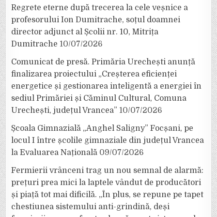
Regrete eterne după trecerea la cele veșnice a
profesorului Ion Dumitrache, soțul doamnei
director adjunct al Școlii nr. 10, Mitrița
Dumitrache
10/07/2026
Comunicat de presă. Primăria Urechești anunță
finalizarea proiectului „Creșterea eficienței
energetice și gestionarea inteligentă a energiei în
sediul Primăriei și Căminul Cultural, Comuna
Urechești, județul Vrancea”
10/07/2026
Școala Gimnazială „Anghel Saligny” Focșani, pe
locul I între școlile gimnaziale din județul Vrancea
la Evaluarea Națională
09/07/2026
Fermierii vrânceni trag un nou semnal de alarmă:
prețuri prea mici la laptele vândut de producători
și piață tot mai dificilă. „În plus, se repune pe tapet
chestiunea sistemului anti-grindină, deși