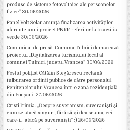
produse de sisteme fotovoltaice ale persoanelor
fizice”
30/06/2026
Panel Volt Solar anunță finalizarea activităților
aferente unui proiect PNRR referitor la tranziția
verde
30/06/2026
Comunicat de presă. Comuna Tulnici demarează
proiectul „Digitalizarea turismului local al
comunei Tulnici, județul Vrancea”
30/06/2026
Fostul polițist Cătălin Stegărescu reclamă
tulburarea ordinii publice de către personalul
Penitenciarului Vrancea într-o zonă rezidențială
din Focșani.
27/06/2026
Cristi Irimia: „Despre suveranism, suveraniști și
cum se atacă singuri, fără să-și dea seama, cei
care-i… atacă pe suveraniști” :)
26/06/2026