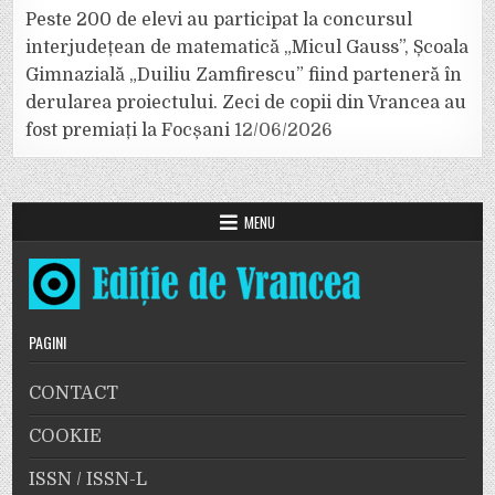
Peste 200 de elevi au participat la concursul
interjudețean de matematică „Micul Gauss”, Școala
Gimnazială „Duiliu Zamfirescu” fiind parteneră în
derularea proiectului. Zeci de copii din Vrancea au
fost premiați la Focșani
12/06/2026
MENU
PAGINI
CONTACT
COOKIE
ISSN / ISSN-L