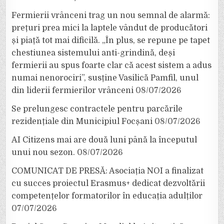
Fermierii vrânceni trag un nou semnal de alarmă:
prețuri prea mici la laptele vândut de producători
și piață tot mai dificilă. „În plus, se repune pe tapet
chestiunea sistemului anti-grindină, deși
fermierii au spus foarte clar că acest sistem a adus
numai nenorociri”, susține Vasilică Pamfil, unul
din liderii fermierilor vrânceni
08/07/2026
Se prelungesc contractele pentru parcările
rezidențiale din Municipiul Focșani
08/07/2026
AI Citizens mai are două luni până la începutul
unui nou sezon.
08/07/2026
COMUNICAT DE PRESĂ: Asociația NOI a finalizat
cu succes proiectul Erasmus+ dedicat dezvoltării
competențelor formatorilor în educația adulților
07/07/2026