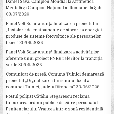
Daniel Sava, Campion Mondial la Aritmetică
Mentală și Campion Național al României la Șah
03/07/2026
Panel Volt Solar anunță finalizarea proiectului
„Instalare de echipamente de stocare a energiei
produse de sisteme fotovoltaice ale persoanelor
fizice”
30/06/2026
Panel Volt Solar anunță finalizarea activităților
aferente unui proiect PNRR referitor la tranziția
verde
30/06/2026
Comunicat de presă. Comuna Tulnici demarează
proiectul „Digitalizarea turismului local al
comunei Tulnici, județul Vrancea”
30/06/2026
Fostul polițist Cătălin Stegărescu reclamă
tulburarea ordinii publice de către personalul
Penitenciarului Vrancea într-o zonă rezidențială