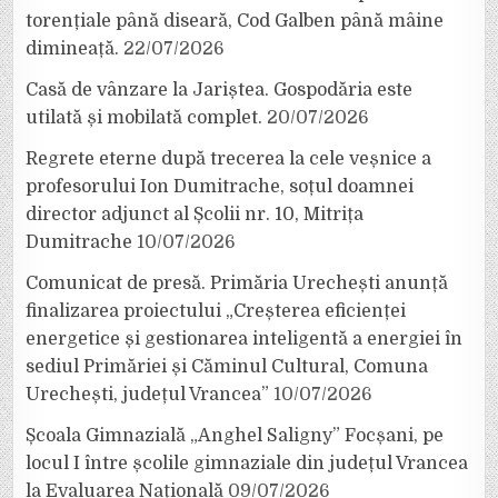
torențiale până diseară, Cod Galben până mâine
dimineață.
22/07/2026
Casă de vânzare la Jariștea. Gospodăria este
utilată și mobilată complet.
20/07/2026
Regrete eterne după trecerea la cele veșnice a
profesorului Ion Dumitrache, soțul doamnei
director adjunct al Școlii nr. 10, Mitrița
Dumitrache
10/07/2026
Comunicat de presă. Primăria Urechești anunță
finalizarea proiectului „Creșterea eficienței
energetice și gestionarea inteligentă a energiei în
sediul Primăriei și Căminul Cultural, Comuna
Urechești, județul Vrancea”
10/07/2026
Școala Gimnazială „Anghel Saligny” Focșani, pe
locul I între școlile gimnaziale din județul Vrancea
la Evaluarea Națională
09/07/2026