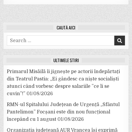
CAUTĂ AICI
Search
for:
ULTIMELE ȘTIRI
Primarul Misăilă îi jignește pe actorii îndepărtați
din Teatrul Pastia: „Ei gândesc ca niște socialiști
atunci când vorbesc despre salariile ”ce li se
cuvin”!”
01/08/2026
RMN-ul Spitalului Județean de Urgență „Sfântul
Pantelimon” Focșani este din nou funcțional
începând cu 1 august
01/08/2026
Organizația județeană AUR Vrancea își exprimă