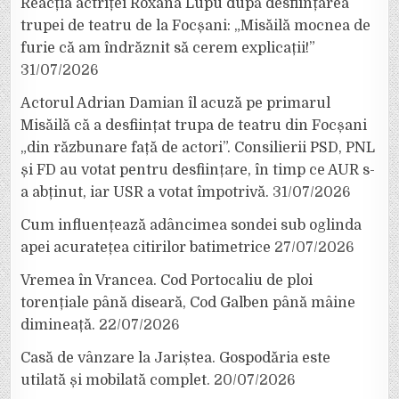
Reacția actriței Roxana Lupu după desființarea
trupei de teatru de la Focșani: „Misăilă mocnea de
furie că am îndrăznit să cerem explicații!”
31/07/2026
Actorul Adrian Damian îl acuză pe primarul
Misăilă că a desființat trupa de teatru din Focșani
„din răzbunare față de actori”. Consilierii PSD, PNL
și FD au votat pentru desființare, în timp ce AUR s-
a abținut, iar USR a votat împotrivă.
31/07/2026
Cum influențează adâncimea sondei sub oglinda
apei acuratețea citirilor batimetrice
27/07/2026
Vremea în Vrancea. Cod Portocaliu de ploi
torențiale până diseară, Cod Galben până mâine
dimineață.
22/07/2026
Casă de vânzare la Jariștea. Gospodăria este
utilată și mobilată complet.
20/07/2026