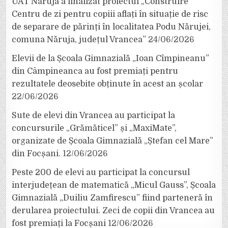
UAT Năruja a finalizat proiectul „Construire
Centru de zi pentru copiii aflați în situație de risc
de separare de părinți în localitatea Podu Nărujei,
comuna Năruja, județul Vrancea”
24/06/2026
Elevii de la Școala Gimnazială „Ioan Cîmpineanu”
din Câmpineanca au fost premiați pentru
rezultatele deosebite obținute în acest an școlar
22/06/2026
Sute de elevi din Vrancea au participat la
concursurile „Grămăticel” și „MaxiMate”,
organizate de Școala Gimnazială „Ștefan cel Mare”
din Focșani.
12/06/2026
Peste 200 de elevi au participat la concursul
interjudețean de matematică „Micul Gauss”, Școala
Gimnazială „Duiliu Zamfirescu” fiind parteneră în
derularea proiectului. Zeci de copii din Vrancea au
fost premiați la Focșani
12/06/2026