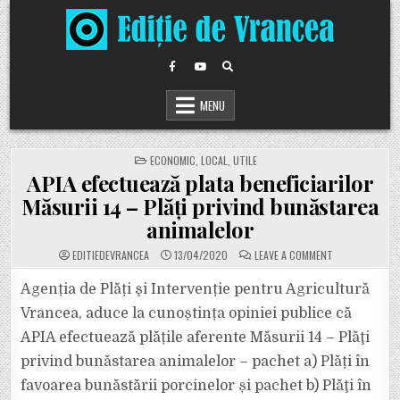
Skip
to
content
MENU
POSTED
ECONOMIC
,
LOCAL
,
UTILE
IN
APIA efectuează plata beneficiarilor
Măsurii 14 – Plăţi privind bunăstarea
animalelor
ON
EDITIEDEVRANCEA
13/04/2020
LEAVE A COMMENT
APIA
EFECTUEAZĂ
PLATA
Agenția de Plăți şi Intervenție pentru Agricultură
BENEFICIARILO
MĂSURII
Vrancea, aduce la cunoștința opiniei publice că
14
–
APIA efectuează plățile aferente Măsurii 14 – Plăţi
PLĂŢI
PRIVIND
privind bunăstarea animalelor – pachet a) Plăți în
BUNĂSTAREA
ANIMALELOR
favoarea bunăstării porcinelor și pachet b) Plăţi în