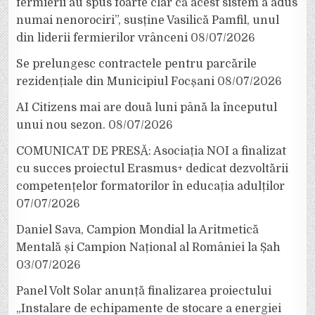
fermierii au spus foarte clar că acest sistem a adus
numai nenorociri”, susține Vasilică Pamfil, unul
din liderii fermierilor vrânceni
08/07/2026
Se prelungesc contractele pentru parcările
rezidențiale din Municipiul Focșani
08/07/2026
AI Citizens mai are două luni până la începutul
unui nou sezon.
08/07/2026
COMUNICAT DE PRESĂ: Asociația NOI a finalizat
cu succes proiectul Erasmus+ dedicat dezvoltării
competențelor formatorilor în educația adulților
07/07/2026
Daniel Sava, Campion Mondial la Aritmetică
Mentală și Campion Național al României la Șah
03/07/2026
Panel Volt Solar anunță finalizarea proiectului
„Instalare de echipamente de stocare a energiei