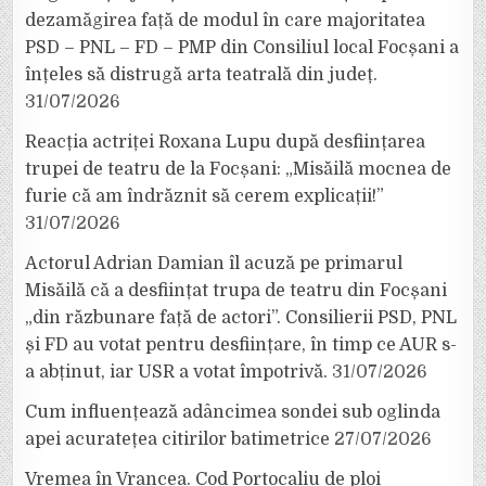
dezamăgirea față de modul în care majoritatea
PSD – PNL – FD – PMP din Consiliul local Focșani a
înțeles să distrugă arta teatrală din județ.
31/07/2026
Reacția actriței Roxana Lupu după desființarea
trupei de teatru de la Focșani: „Misăilă mocnea de
furie că am îndrăznit să cerem explicații!”
31/07/2026
Actorul Adrian Damian îl acuză pe primarul
Misăilă că a desființat trupa de teatru din Focșani
„din răzbunare față de actori”. Consilierii PSD, PNL
și FD au votat pentru desființare, în timp ce AUR s-
a abținut, iar USR a votat împotrivă.
31/07/2026
Cum influențează adâncimea sondei sub oglinda
apei acuratețea citirilor batimetrice
27/07/2026
Vremea în Vrancea. Cod Portocaliu de ploi