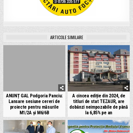
ARTICOLE SIMILARE
ANUNȚ GAL Podgoria Panciu:
A cincea ediție din 2024, de
Lansare sesiune cereri de
titluri de stat TEZAUR, are
proiecte pentru măsurile
dobânzi neimpozabile de până
M1/2A și M6/6B
la 6,85% pe an