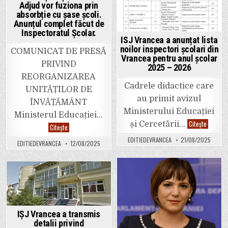
vrânceni
Adjud vor fuziona prin
în
absorbție cu șase școli.
această
perioadă?
Anunțul complet făcut de
C.
Inspectoratul Școlar.
Ionescu
ISJ Vrancea a anunțat lista
(FSLI)
în
noilor inspectori școlari din
COMUNICAT DE PRESĂ
stradă,
Vrancea pentru anul școlar
Paulina
PRIVIND
2025 – 2026
Roșcan
la
REORGANIZAREA
cursuri
Cadrele didactice care
pe
UNITĂȚILOR DE
bani
au primit avizul
europeni.
ÎNVĂȚĂMÂNT
Ministerului Educației
Ministerul Educației…
ISJ
Citește
și Cercetării…
Ultima
Citește
Vrancea
oră:
a
Patru
EDITIEDEVRANCEA
21/08/2025
anunțat
EDITIEDEVRANCEA
12/08/2025
grădinițe
lista
din
noilor
Focșani
inspecto
și
școlari
două
din
Posted
din
Posted
Vrancea
Adjud
pentru
in
vor
in
anul
fuziona
școlar
prin
2025
absorbție
IȘJ Vrancea a transmis
–
cu
2026
detalii privind
șase