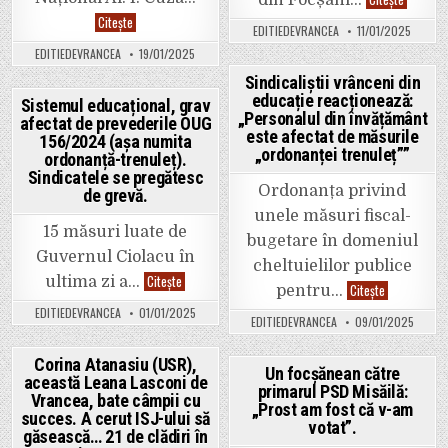
de
Noi
Citește
robotică
EDITIEDEVRANCEA
11/01/2025
performanțe!
„Dive
Echipele
into
EDITIEDEVRANCEA
19/01/2025
AICitizens
Innovatio
(Colegiul
un
Sindicaliștii vrânceni din
„Cuza”
evenime
Focșani)
educație reacționează:
al
Posted
Sistemul educațional, grav
și
inovației
„Personalul din învățământ
afectat de prevederile OUG
CyberLIS76
Posted
și
in
este afectat de măsurile
(Liceul
educație
156/2024 (așa numita
Teoretic
in
„ordonanței trenuleț””
tehnolog
ordonanță-trenuleț).
„Ioan
la
Sindicatele se pregătesc
Slavici”
Focșani
Panciu)
Ordonanța privind
de grevă.
s-
au
unele măsuri fiscal-
calificat
15 măsuri luate de
bugetare în domeniul
la
faza
Guvernul Ciolacu în
cheltuielilor publice
națională
Sistemul
a
Citește
ultima zi a…
Sindicaliștii
Citește
pentru…
educațional,
concursului
vrânceni
grav
First
EDITIEDEVRANCEA
01/01/2025
din
afectat
Tech
EDITIEDEVRANCEA
09/01/2025
educație
de
Challenge
reacționează
prevederile
„Personalul
OUG
Corina Atanasiu (USR),
din
156/2024
Un focșănean către
învățământ
această Leana Lasconi de
(așa
Posted
primarul PSD Misăilă:
este
Posted
numita
Vrancea, bate câmpii cu
afectat
„Prost am fost că v-am
ordonanță-
in
succes. A cerut ISJ-ului să
de
in
trenuleț).
votat”.
măsurile
găsească… 21 de clădiri în
Sindicatele
„ordonanței