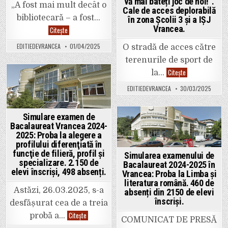
vă mai bateți joc de noi!”.
„A fost mai mult decât o
Cale de acces deplorabilă
bibliotecară – a fost…
în zona Școlii 3 și a IȘJ
Vrancea.
A
Citește
murit
doamna
EDITIEDEVRANCEA
01/04/2025
O stradă de acces către
bibliotecar
Zamfirica
terenurile de sport de
Stoica,
de
Apel
Citește
la…
la
disperat
Colegiul
Posted
al
Tehnic
EDITIEDEVRANCEA
30/03/2025
elevilor,
„Edmond
in
profesorilor
Nicolau”
și
din
părinților
Focșani.
Simulare examen de
către
Primăria
Bacalaureat Vrancea 2024-
Posted
Focșani:
2025: Proba la alegere a
„Nu
in
profilului diferenţiată în
vă
mai
funcţie de filieră, profil şi
Simularea examenului de
bateți
specializare. 2.150 de
joc
Bacalaureat 2024-2025 în
de
elevi înscriși, 498 absenți.
Vrancea: Proba la Limba și
noi!”.
literatura română. 460 de
Cale
Astăzi, 26.03.2025, s-a
de
absenți din 2150 de elevi
acces
înscriși.
desfășurat cea de a treia
deplorabilă
în
Simulare
Citește
probă a…
zona
COMUNICAT DE PRESĂ
examen
Școlii
de