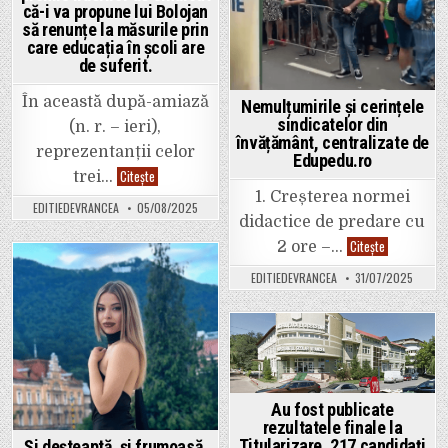
că-i va propune lui Bolojan
fie
blocat!”
să renunțe la măsurile prin
care educația în școli are
de suferit.
În această după-amiază
Nemulțumirile și cerințele
sindicatelor din
(n. r. – ieri),
învățământ, centralizate de
reprezentanții celor
Edupedu.ro
Vrăjeală
Citește
trei…
de
1. Creșterea normei
doi
EDITIEDEVRANCEA
05/08/2025
lei.
didactice de predare cu
Ministrul
Educației
Nemulțumiri
Citește
2 ore –…
a
și
promis
cerințele
EDITIEDEVRANCEA
31/07/2025
liderilor
Posted
sindicatelor
de
din
sindicat
in
învățământ,
că-
centralizate
i
de
va
Edupedu.ro
Posted
propune
lui
in
Bolojan
să
Au fost publicate
renunțe
la
rezultatele finale la
măsurile
Titularizare. 217 candidați
Și deșteaptă, și frumoasă.