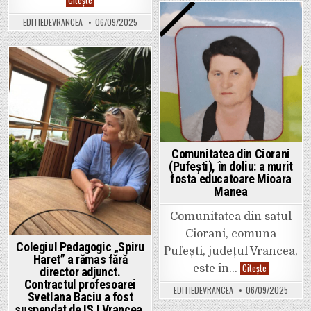
sindicaliștilor
elevii
din
au
EDITIEDEVRANCEA
06/09/2025
educație
primit
Posted
adresat
ghiozdane,
directorilor
rechizite
in
și
și
inspectorilor
cărți
școlari
prin
Posted
proiectul
in
PNRAS
Comunitatea din Ciorani
(Pufești), în doliu: a murit
fosta educatoare Mioara
Manea
Comunitatea din satul
Ciorani, comuna
Colegiul Pedagogic „Spiru
Pufești, județul Vrancea,
Haret” a rămas fără
Comunitatea
Citește
este în…
director adjunct.
din
Contractul profesoarei
Ciorani
EDITIEDEVRANCEA
06/09/2025
(Pufești),
Svetlana Baciu a fost
în
suspendat de IȘJ Vrancea,