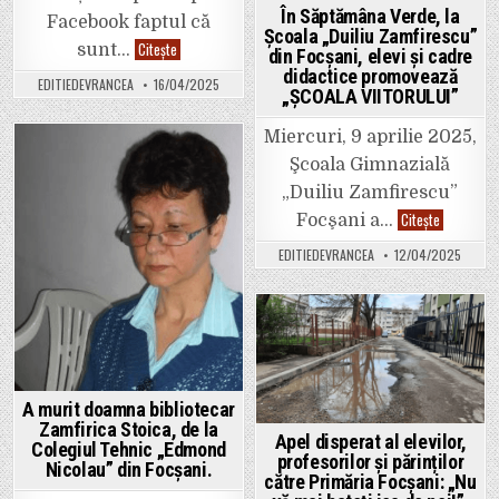
În Săptămâna Verde, la
Facebook faptul că
Școala „Duiliu Zamfirescu”
Tricolorul
Citește
sunt…
din Focșani, elevi și cadre
și
didactice promovează
alte
EDITIEDEVRANCEA
16/04/2025
combinații
„ȘCOALA VIITORULUI”
de
culori
tradiționale
Miercuri, 9 aprilie 2025,
românești
le
Posted
Şcoala Gimnazială
stau
în
in
„Duiliu Zamfirescu”
gât!
În
Citește
Unitățile
Focşani a…
Săptămân
de
Verde,
învățământ
EDITIEDEVRANCEA
12/04/2025
la
școlar
Școala
și
„Duiliu
preșcolar
Zamfiresc
din
din
Focșani
Focșani,
Posted
bat
elevi
spre
și
in
LGBTQ,
cadre
nu
didactice
spre
promovea
A murit doamna bibliotecar
tradiții
„ȘCOALA
românești.
Zamfirica Stoica, de la
VIITORULU
Apel disperat al elevilor,
Colegiul Tehnic „Edmond
profesorilor și părinților
Nicolau” din Focșani.
către Primăria Focșani: „Nu