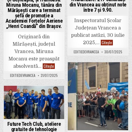
prin
care
din Vrancea au obținut note
Miruna Mocanu, tânăra din
educația
între 7 și 9.90.
Mărășești care a terminat
în
șefă de promoție a
școli
are
Academiei Forțelor Aeriene
Inspectoratul Școlar
de
„Henri Coandă” din Brașov.
suferit.
Județean Vrancea a
publicat astăzi, 30 iulie
Originară din
Au
Citește
2025,…
Mărășești, județul
fost
publicate
Vrancea, Miruna
EDITIEDEVRANCEA
30/07/2025
rezultatele
finale
Mocanu este proaspăt
la
Titularizare.
Și
Citește
absolventă…
217
deșteaptă,
candidați
și
Posted
EDITIEDEVRANCEA
31/07/2025
din
frumoasă.
Vrancea
in
Miruna
au
Mocanu,
obținut
tânăra
note
din
între
Mărășești
Posted
7
care
și
a
in
9.90.
terminat
șefă
de
promoție
a
Future Tech Club, ateliere
Academiei
gratuite de tehnologie
Forțelor