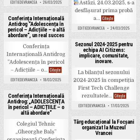
3
EDITIEDEVRANCEA
26/03/2025
Astăzi, 24.03.2025, s-a
Bacalaureat
și
Vrancea
a
desfășurat prima probă
2024-
IȘJ
2025:
Vrancea.
Simularea
Conferința Internațională
Citește
a…
Proba
examenului
Antidrog ”Adolescența în
la
Posted
de
alegere
EDITIEDEVRANCEA
24/03/2025
pericol – Adicțiile – o altă
Bacalaureat
a
in
2024-
abordare”, un real succes
profilului
2025
diferenţiată
în
Sezonul 2024-2025 pentru
în
Vrancea:
Conferința
funcţie
echipa AI Citizens:
Proba
Posted
de
la
Internațională Antidrog
implicare, comunitate,
filieră,
Limba
in
profil
inovare.
”Adolescența în pericol
și
şi
literatura
specializare.
Conferința
Citește
– Adicțiile – o…
română.
La bilanțul sezonului
2.150
Internațională
460
de
Antidrog
de
EDITIEDEVRANCEA
18/03/2025
2024-2025 în competiția
elevi
”Adolescența
absenți
înscriși,
în
din
First Tech Challenge
498
pericol
2150
absenți.
–
de
Sezonul
Conferința Internațională
Citește
rezultatele…
Adicțiile
elevi
2024-
Antidrog: „ADOLESCENȚA
–
Posted
înscriși.
2025
o
EDITIEDEVRANCEA
17/03/2025
în pericol – ADICȚIILE – o
pentru
altă
in
echipa
altă abordare”
abordare”,
AI
un
Citizens:
Târg educațional la Focșani
real
implicare
Colegiul Tehnic
succes
organizat la Muzeul
comunita
Posted
inovare.
„Gheorghe Balș”
Vrancei
in
organizează Conferința