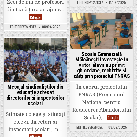
că
Zeci de mii de profesori
EDITIEDEVRANCEA
11/09/2025
va
primi
din toată țara au ajuns…
despăgubiri
de
Zeci
Citește
30.000
de
de
mii
Posted
EDITIEDEVRANCEA
08/09/2025
lei…
de
in
profesori
protestează
la
București
față
Posted
de
Școala Gimnazială
măsurile
in
Măicănești investește în
impuse
de
viitor: elevii au primit
Guvernul
ghiozdane, rechizite și
Bolojan.
cărți prin proiectul PNRAS
Mesajul sindicaliștilor din
În cadrul proiectului
educație adresat
PNRAS (Programul
directorilor și inspectorilor
Național pentru
școlari
Reducerea Abandonului
Stimate colege și stimați
Școala
Citește
Școlar),…
Gimnazială
colegi, directori și
Măicănești
EDITIEDEVRANCEA
08/09/2025
investește
inspectori școlari, În…
în
Mesajul
Citește
viitor: