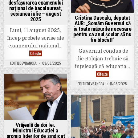
desfășurarea examenului
școli.
Anunțul
național de bacalaureat,
complet
sesiunea iulie – august
făcut
Cristina Dascălu, deputat
de
2025
Inspectoratul
AUR: „Somăm Guvernul să
Școlar.
ia toate măsurile necesare
Luni, 11 august 2025,
pentru ca anul școlar să nu
încep probele scrise ale
fie blocat!”
examenului național…
”Guvernul condus de
IȘJ
Citește
Vrancea
Ilie Bolojan trebuie să
a
EDITIEDEVRANCEA
09/08/2025
transmis
înțeleagă că educația…
detalii
privind
Cristina
Citește
desfășurarea
Dascălu,
examenului
deputat
EDITIEDEVRANCEA
11/08/2025
național
AUR:
Posted
de
„Somăm
bacalaureat,
in
Guvernul
sesiunea
să
iulie
ia
–
toate
Posted
august
măsurile
2025
necesare
in
pentru
ca
Vrăjeală de doi lei.
anul
școlar
Ministrul Educației a
să
promis liderilor de sindicat
nu