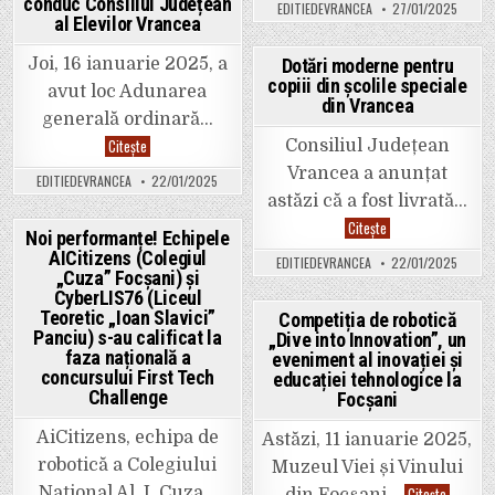
desfășur
conduc Consiliul Județean
„Încotro
Posted
EDITIEDEVRANCEA
27/01/2025
examenul
se
al Elevilor Vrancea
național
îndreaptă
in
de
Geografia?
bacalaur
Geografia,
Dotări moderne pentru
Joi, 16 ianuarie 2025, a
sesiunea
o
copiii din școlile speciale
iunie
Posted
disciplină
avut loc Adunarea
2025
din Vrancea
subestimată
in
generală ordinară…
în
era
Cine
Citește
Consiliul Județean
tehnologiei!”
sunt
elevii
Vrancea a anunțat
EDITIEDEVRANCEA
22/01/2025
care
astăzi că a fost livrată…
conduc
Consiliul
Dotări
Citește
Județean
Noi performanțe! Echipele
moderne
al
pentru
AICitizens (Colegiul
Elevilor
Posted
EDITIEDEVRANCEA
22/01/2025
copiii
Vrancea
„Cuza” Focșani) și
din
in
CyberLIS76 (Liceul
școlile
speciale
Teoretic „Ioan Slavici”
Competiția de robotică
din
Panciu) s-au calificat la
„Dive into Innovation”, un
Vrancea
Posted
faza națională a
eveniment al inovației și
in
concursului First Tech
educației tehnologice la
Challenge
Focșani
AiCitizens, echipa de
Astăzi, 11 ianuarie 2025,
robotică a Colegiului
Muzeul Viei și Vinului
Competiț
Citește
Național Al. I. Cuza…
din Focșani…