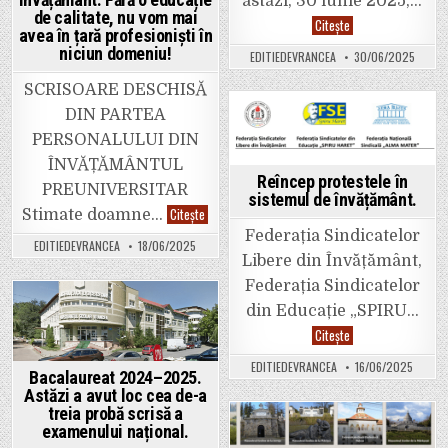
astăzi, 30 iunie 2025,…
Național
de calitate, nu vom mai
de
Rezultate
Citește
Cultură
avea în țară profesioniști în
finale
și
la
niciun domeniu!
EDITIEDEVRANCEA
30/06/2025
Civilizație
Bacalaureat
,,CDIdei
–
în
2025.
SCRISOARE DESCHISĂ
cărți”
Ce
procente
DIN PARTEA
de
Posted
promovare
PERSONALULUI DIN
au
in
ÎNVĂȚĂMÂNTUL
obținut
liceele
Reîncep protestele în
PREUNIVERSITAR
din
sistemul de învățământ.
Vrancea
Lista
Citește
Stimate doamne…
completă
Federația Sindicatelor
de
EDITIEDEVRANCEA
18/06/2025
revendicări
Libere din Învățământ,
ale
personalului
Federația Sindicatelor
din
învățământ.
din Educație „SPIRU…
Fără
Posted
o
Reîncep
Citește
educație
in
protestele
de
în
EDITIEDEVRANCEA
16/06/2025
calitate,
sistemul
Bacalaureat 2024–2025.
nu
de
vom
Astăzi a avut loc cea de-a
învățământ.
mai
treia probă scrisă a
avea
examenului național.
în
Posted
țară