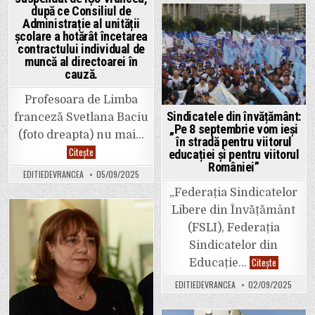
doliu:
a
după ce Consiliul de
murit
Administrație al unității
fosta
Posted
școlare a hotărât încetarea
educatoare
Mioara
in
contractului individual de
Manea
muncă al directoarei în
cauză.
Profesoara de Limba
Sindicatele din învățământ:
franceză Svetlana Baciu
„Pe 8 septembrie vom ieși
(foto dreapta) nu mai…
în stradă pentru viitorul
Colegiul
Citește
educației și pentru viitorul
Pedagogic
României”
„Spiru
EDITIEDEVRANCEA
05/09/2025
Haret”
a
„Federația Sindicatelor
rămas
fără
Libere din Învățământ
director
adjunct.
Posted
(FSLI), Federația
Contractul
profesoarei
in
Sindicatelor din
Svetlana
Baciu
Sindicatele
Citește
Educație…
a
din
fost
învățământ:
EDITIEDEVRANCEA
02/09/2025
suspendat
„Pe
de
8
IȘJ
septembri