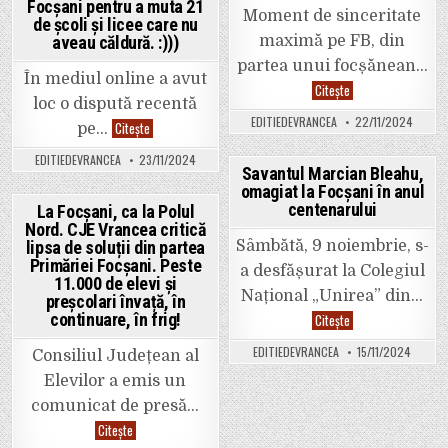
se
Focșani pentru a muta 21
trenuleț””
pregătesc
Moment de sinceritate
de școli și licee care nu
de
grevă.
maximă pe FB, din
aveau căldură. :)))
partea unui focșănean…
În mediul online a avut
Un
Citește
focșănean
loc o dispută recentă
către
EDITIEDEVRANCEA
22/11/2024
Corina
primarul
Citește
pe…
Atanasiu
PSD
(USR),
Misăilă:
EDITIEDEVRANCEA
23/11/2024
această
„Prost
Savantul Marcian Bleahu,
Leana
am
omagiat la Focșani în anul
Lasconi
fost
Posted
de
că
centenarului
La Focșani, ca la Polul
Vrancea,
v-
in
Nord. CJE Vrancea critică
bate
am
Posted
câmpii
votat”.
Sâmbătă, 9 noiembrie, s-
lipsa de soluții din partea
cu
in
Primăriei Focșani. Peste
succes.
a desfășurat la Colegiul
11.000 de elevi și
A
cerut
Național „Unirea” din…
preșcolari învață, în
ISJ-
Savantul
continuare, în frig!
Citește
ului
Marcian
să
Bleahu,
găsească…
EDITIEDEVRANCEA
15/11/2024
Consiliul Județean al
omagiat
21
la
de
Elevilor a emis un
Focșani
clădiri
în
în
comunicat de presă…
anul
Focșani
centenarului
pentru
La
Citește
a
Focșani,