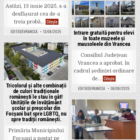
profesioniști
in
Astăzi, 13 iunie 2025, s-a
în
niciun
desfășurat cea de-a
domeniu!
Bacalaureat
Citește
treia probă…
2024–
2025.
EDITIEDEVRANCEA
13/06/2025
Intrare gratuită pentru elevi
Astăzi
a
în toate muzeele și
avut
mausoleele din Vrancea
loc
cea
de-
Posted
Consiliul Județean
a
treia
in
Vrancea a aprobat, în
probă
scrisă
cadrul ședinței ordinare
a
Intrare
examenului
Citește
de…
gratuită
național.
Tricolorul și alte combinații
pentru
EDITIEDEVRANCEA
06/06/2025
elevi
de culori tradiționale
în
românești le stau în gât!
toate
Unitățile de învățământ
muzeele
și
școlar și preșcolar din
mausoleele
Posted
Focșani bat spre LGBTQ, nu
din
Vrancea
in
spre tradiții românești.
Primăria Municipiului
Focșani a postat pe