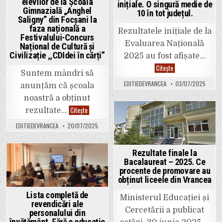
elevilor de la Școala
inițiale. O singură medie de
Gimnazială „Anghel
10 în tot județul.
Saligny” din Focșani la
faza națională a
Rezultatele inițiale de la
Festivalului-Concurs
Evaluarea Națională
Național de Cultură și
Civilizație ,,CDIdei în cărți”
2025 au fost afișate…
Rezultate
Citește
evaluare
Suntem mândri să
națională
EDITIEDEVRANCEA
03/07/2025
anunțăm că școala
2025
Vrancea.
noastră a obținut
Au
fost
Performanță
Citește
rezultate…
publicate
remarcabilă
rezultatele
Posted
a
inițiale.
EDITIEDEVRANCEA
20/07/2025
elevilor
O
in
de
singură
la
medie
Școala
de
Rezultate finale la
Gimnazială
10
„Anghel
Bacalaureat – 2025. Ce
Posted
în
Saligny”
procente de promovare au
tot
din
in
județul.
obținut liceele din Vrancea
Focșani
la
faza
Lista completă de
Ministerul Educației și
națională
revendicări ale
a
Cercetării a publicat
personalului din
Festivalului-
Concurs
învățământ. Fără o educație