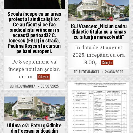
Vrancea,
vom
după
ieși
ce
în
Posted
Consiliul
stradă
Școala începe cu un uriaș
de
pentru
in
protest al sindicaliștilor.
Administrație
viitorul
al
educației
Ce au făcut și ce fac
ISJ Vrancea: „Niciun cadru
unității
și
sindicaliștii vrânceni în
școlare
pentru
didactic titular nu a rămas
a
această perioadă? C.
viitorul
cu situația nerezolvată”
hotărât
României”
Ionescu (FSLI) în stradă,
încetarea
Paulina Roșcan la cursuri
contractului
În data de 21 august
individual
pe bani europeni.
de
2025, începând cu ora
muncă
ISJ
al
Citește
Pe 8 septembrie va
9.00,…
Vrancea:
directoarei
„Niciun
în
începe noul an școlar,
EDITIEDEVRANCEA
24/08/2025
cadru
cauză.
Școala
Citește
cu un…
didactic
începe
titular
cu
nu
EDITIEDEVRANCEA
30/08/2025
un
a
uriaș
rămas
Posted
protest
cu
al
situația
in
sindicaliștilor.
nerezolvată”
Ce
Posted
au
făcut
in
și
ce
Ultima oră: Patru grădinițe
fac
sindicaliștii
din Focșani și două din