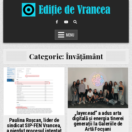
Skip
to
content
MENU
Categorie:
Învățământ
Posted
Posted
in
in
„layer.ead” a adus arta
digitală și energia tinerei
Paulina Roșcan, lider de
generații la Galeriile de
sindicat SIP-FEN Vrancea,
Artă Focșani
a pierdut procesul intentat