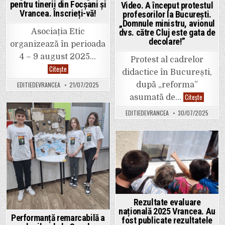
pentru tinerii din Focșani și
Aeriene
Video. A început protestul
„Henri
Vrancea. Înscrieți-vă!
profesorilor la București.
Coandă”
„Domnule ministru, avionul
din
Brașov.
dvs. către Cluj este gata de
Asociația Etic
decolare!”
organizează în perioada
4 – 9 august 2025…
Protest al cadrelor
Future
Citește
didactice în București,
Tech
Club,
după „reforma”
EDITIEDEVRANCEA
21/07/2025
ateliere
gratuite
Video.
Citește
asumată de…
de
A
tehnologie
început
EDITIEDEVRANCEA
30/07/2025
pentru
protestu
tinerii
Posted
profesor
din
la
Focșani
in
Bucureșt
și
„Domnul
Vrancea.
ministru,
Posted
Înscrieți-
avionul
vă!
dvs.
in
către
Cluj
este
gata
de
decolare
Rezultate evaluare
națională 2025 Vrancea. Au
Performanță remarcabilă a
fost publicate rezultatele