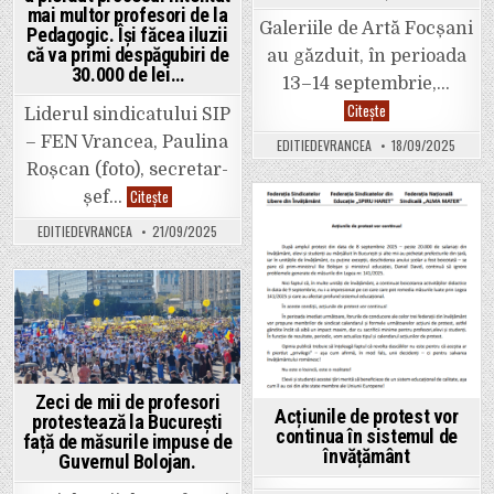
mai multor profesori de la
Galeriile de Artă Focșani
Pedagogic. Își făcea iluzii
că va primi despăgubiri de
au găzduit, în perioada
30.000 de lei…
13–14 septembrie,…
„layer.ead”
Citește
Liderul sindicatului SIP
a
adus
– FEN Vrancea, Paulina
EDITIEDEVRANCEA
18/09/2025
arta
digitală
Roșcan (foto), secretar-
și
energia
Paulina
Citește
șef…
tinerei
Roșcan,
generații
lider
Posted
EDITIEDEVRANCEA
21/09/2025
la
de
Galeriile
sindicat
in
de
SIP-
Artă
FEN
Focșani
Vrancea,
a
Posted
pierdut
procesul
in
intentat
mai
multor
profesori
Zeci de mii de profesori
de
Acțiunile de protest vor
protestează la București
la
continua în sistemul de
Pedagogic.
față de măsurile impuse de
Își
învățământ
Guvernul Bolojan.
făcea
iluzii