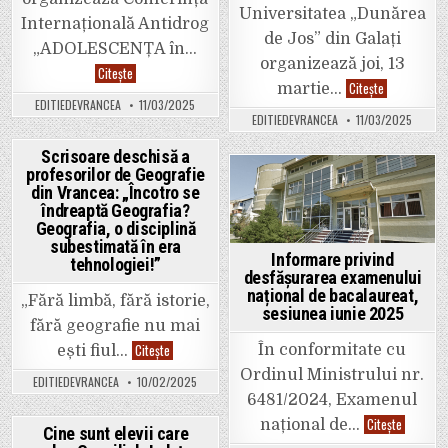
Universitatea „Dunărea
Internațională Antidrog
de Jos” din Galați
„ADOLESCENȚA în…
organizează joi, 13
Conferința
Citește
Internațională
Târg
Citește
martie…
Antidrog:
educațional
EDITIEDEVRANCEA
11/03/2025
„ADOLESCENȚA
la
EDITIEDEVRANCEA
11/03/2025
în
Focșani
pericol
organizat
–
la
Scrisoare deschisă a
ADICȚIILE
Muzeul
profesorilor de Geografie
–
Posted
Vrancei
o
din Vrancea: „Încotro se
Posted
altă
in
îndreaptă Geografia?
abordare”
in
Geografia, o disciplină
subestimată în era
Informare privind
tehnologiei!”
desfășurarea examenului
național de bacalaureat,
„Fără limbă, fără istorie,
sesiunea iunie 2025
fără geografie nu mai
Scrisoare
Citește
În conformitate cu
ești fiul…
deschisă
a
Ordinul Ministrului nr.
EDITIEDEVRANCEA
10/02/2025
profesorilor
6481/2024, Examenul
de
Geografie
Informar
Citește
național de…
din
Cine sunt elevii care
privind
Vrancea: