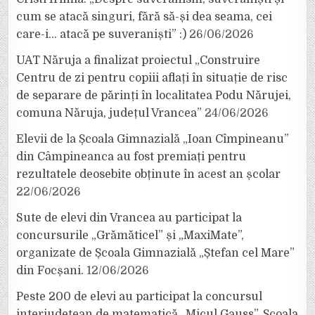
cum se atacă singuri, fără să-și dea seama, cei
care-i… atacă pe suveraniști” :)
26/06/2026
UAT Năruja a finalizat proiectul „Construire
Centru de zi pentru copiii aflați în situație de risc
de separare de părinți în localitatea Podu Nărujei,
comuna Năruja, județul Vrancea”
24/06/2026
Elevii de la Școala Gimnazială „Ioan Cîmpineanu”
din Câmpineanca au fost premiați pentru
rezultatele deosebite obținute în acest an școlar
22/06/2026
Sute de elevi din Vrancea au participat la
concursurile „Grămăticel” și „MaxiMate”,
organizate de Școala Gimnazială „Ștefan cel Mare”
din Focșani.
12/06/2026
Peste 200 de elevi au participat la concursul
interjudețean de matematică „Micul Gauss”, Școala