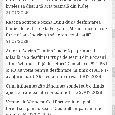
PSD – PNL – FD – PMP din Consiliul local Focșani a
înțeles să distrugă arta teatrală din județ.
31/07/2026
Reacția actriței Roxana Lupu după desființarea
trupei de teatru de la Focșani: „Misăilă mocnea de
furie că am îndrăznit să cerem explicații!”
31/07/2026
Actorul Adrian Damian îl acuză pe primarul
Misăilă că a desființat trupa de teatru din Focșani
„din răzbunare față de actori”. Consilierii PSD, PNL
și FD au votat pentru desființare, în timp ce AUR s-
a abținut, iar USR a votat împotrivă.
31/07/2026
Cum influențează adâncimea sondei sub oglinda
apei acuratețea citirilor batimetrice
27/07/2026
Vremea în Vrancea. Cod Portocaliu de ploi
torențiale până diseară, Cod Galben până mâine