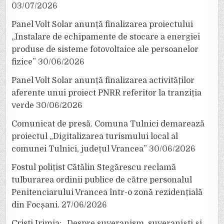
03/07/2026
Panel Volt Solar anunță finalizarea proiectului
„Instalare de echipamente de stocare a energiei
produse de sisteme fotovoltaice ale persoanelor
fizice”
30/06/2026
Panel Volt Solar anunță finalizarea activităților
aferente unui proiect PNRR referitor la tranziția
verde
30/06/2026
Comunicat de presă. Comuna Tulnici demarează
proiectul „Digitalizarea turismului local al
comunei Tulnici, județul Vrancea”
30/06/2026
Fostul polițist Cătălin Stegărescu reclamă
tulburarea ordinii publice de către personalul
Penitenciarului Vrancea într-o zonă rezidențială
din Focșani.
27/06/2026
Cristi Irimia: „Despre suveranism, suveraniști și