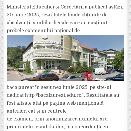
FINALE
LA
Ministerul Educației și Cercetării a publicat astăzi,
BACALAUREAT
–
30 iunie 2025, rezultatele finale obținute de
2025.
CE
absolvenții studiilor liceale care au susținut
PROCENTE
DE
probele examenului național de
PROMOVARE
AU
OBȚINUT
LICEELE
DIN
VRANCEA
bacalaureat în sesiunea iunie 2025, pe site-ul
dedicat http://bacalaureat.edu.ro/ . Rezultatele au
fost afișate atât pe pagina web menționată
anterior, cât și în centrele
de examen, prin anonimizarea numelui și a
prenumelui candidaților, în concordanță cu