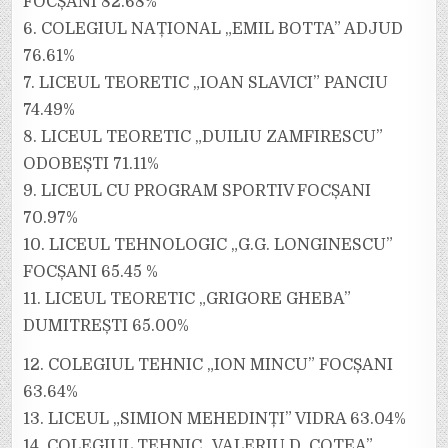
FOCȘANI 82.68%
6. COLEGIUL NAȚIONAL „EMIL BOTTA” ADJUD
76.61%
7. LICEUL TEORETIC „IOAN SLAVICI” PANCIU
74.49%
8. LICEUL TEORETIC „DUILIU ZAMFIRESCU”
ODOBEȘTI 71.11%
9. LICEUL CU PROGRAM SPORTIV FOCȘANI
70.97%
10. LICEUL TEHNOLOGIC „G.G. LONGINESCU”
FOCȘANI 65.45 %
11. LICEUL TEORETIC „GRIGORE GHEBA”
DUMITREȘTI 65.00%
12. COLEGIUL TEHNIC „ION MINCU” FOCȘANI
63.64%
13. LICEUL „SIMION MEHEDINȚI” VIDRA 63.04%
14. COLEGIUL TEHNIC „VALERIU D. COTEA”