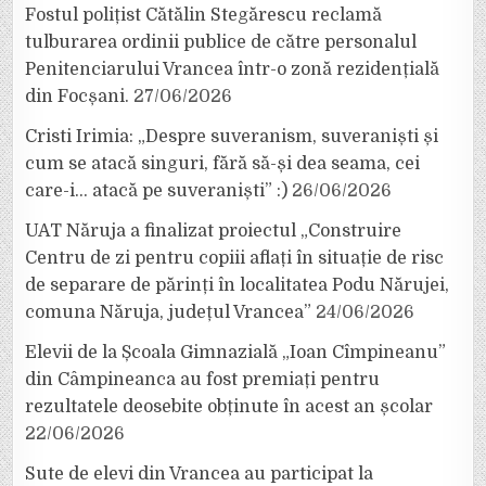
Fostul polițist Cătălin Stegărescu reclamă
tulburarea ordinii publice de către personalul
Penitenciarului Vrancea într-o zonă rezidențială
din Focșani.
27/06/2026
Cristi Irimia: „Despre suveranism, suveraniști și
cum se atacă singuri, fără să-și dea seama, cei
care-i… atacă pe suveraniști” :)
26/06/2026
UAT Năruja a finalizat proiectul „Construire
Centru de zi pentru copiii aflați în situație de risc
de separare de părinți în localitatea Podu Nărujei,
comuna Năruja, județul Vrancea”
24/06/2026
Elevii de la Școala Gimnazială „Ioan Cîmpineanu”
din Câmpineanca au fost premiați pentru
rezultatele deosebite obținute în acest an școlar
22/06/2026
Sute de elevi din Vrancea au participat la