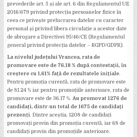
prevederile art. 5 și ale art. 6 din Regulamentul UE
2016/679 privind protecția persoanelor fizice în
ceea ce privește prelucrarea datelor cu caracter
personal și privind libera circulație a acestor date
de abrogare a Directivei 95/46/CE (Regulamentul
general privind protecția datelor – RGPD/GDPR).
La nivelul județului Vrancea, rata de
promovare este de 76.18 % după contestații, în
creștere cu 1,61% față de rezultatele inițiale
.
Pentru promoția curentă, rata de promovare este
de 81.24 % iar pentru promoțiile anterioare, rata de
promovare este de 36.17 %.
Au promovat 1276 de
candidați, dintr-un total de 1675 de candidați
prezenți
. Dintre aceștia, 1208 de candidați
promovați provin din promoția curentă, iar 68 de
candidați provin din promoțiile anterioare.