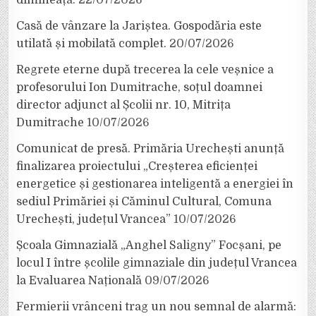
dimineață.
22/07/2026
Casă de vânzare la Jariștea. Gospodăria este
utilată și mobilată complet.
20/07/2026
Regrete eterne după trecerea la cele veșnice a
profesorului Ion Dumitrache, soțul doamnei
director adjunct al Școlii nr. 10, Mitrița
Dumitrache
10/07/2026
Comunicat de presă. Primăria Urechești anunță
finalizarea proiectului „Creșterea eficienței
energetice și gestionarea inteligentă a energiei în
sediul Primăriei și Căminul Cultural, Comuna
Urechești, județul Vrancea”
10/07/2026
Școala Gimnazială „Anghel Saligny” Focșani, pe
locul I între școlile gimnaziale din județul Vrancea
la Evaluarea Națională
09/07/2026
Fermierii vrânceni trag un nou semnal de alarmă: