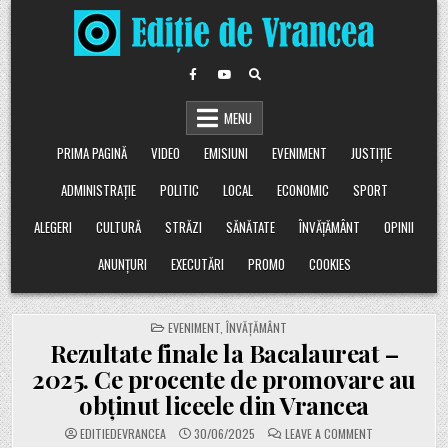
Skip
to
content
MENU
PRIMA PAGINĂ
VIDEO
EMISIUNI
EVENIMENT
JUSTIȚIE
ADMINISTRAȚIE
POLITIC
LOCAL
ECONOMIC
SPORT
ALEGERI
CULTURĂ
STRĂZI
SĂNĂTATE
ÎNVĂȚĂMÂNT
OPINII
ANUNȚURI
EXECUTĂRI
PROMO
COOKIES
POSTED
EVENIMENT
,
ÎNVĂȚĂMÂNT
IN
Rezultate finale la Bacalaureat –
2025. Ce procente de promovare au
obținut liceele din Vrancea
ON
EDITIEDEVRANCEA
30/06/2025
LEAVE A COMMENT
REZULTATE