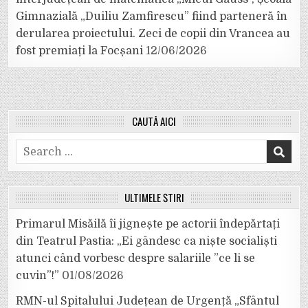
Gimnazială „Duiliu Zamfirescu” fiind parteneră în
derularea proiectului. Zeci de copii din Vrancea au
fost premiați la Focșani
12/06/2026
CAUTĂ AICI
Search
for:
ULTIMELE ȘTIRI
Primarul Misăilă îi jignește pe actorii îndepărtați
din Teatrul Pastia: „Ei gândesc ca niște socialiști
atunci când vorbesc despre salariile ”ce li se
cuvin”!”
01/08/2026
RMN-ul Spitalului Județean de Urgență „Sfântul