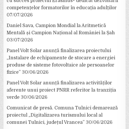
cu succes proiectul Erasmus+ dedicat dezvoltării
competențelor formatorilor în educația adulților
07/07/2026
Daniel Sava, Campion Mondial la Aritmetică
Mentală și Campion Național al României la Șah
03/07/2026
Panel Volt Solar anunță finalizarea proiectului
„Instalare de echipamente de stocare a energiei
produse de sisteme fotovoltaice ale persoanelor
fizice”
30/06/2026
Panel Volt Solar anunță finalizarea activităților
aferente unui proiect PNRR referitor la tranziția
verde
30/06/2026
Comunicat de presă. Comuna Tulnici demarează
proiectul „Digitalizarea turismului local al
comunei Tulnici, județul Vrancea”
30/06/2026