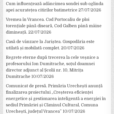
Cum influențează adâncimea sondei sub oglinda
apei acuratețea citirilor batimetrice
27/07/2026
Vremea în Vrancea. Cod Portocaliu de ploi
torențiale până diseară, Cod Galben până mâine
dimineață.
22/07/2026
Casă de vânzare la Jariștea. Gospodăria este
utilată și mobilată complet.
20/07/2026
Regrete eterne după trecerea la cele veșnice a
profesorului Ion Dumitrache, soțul doamnei
director adjunct al Școlii nr. 10, Mitrița
Dumitrache
10/07/2026
Comunicat de presă. Primăria Urechești anunță
finalizarea proiectului „Creșterea eficienței
energetice și gestionarea inteligentă a energiei în
sediul Primăriei și Căminul Cultural, Comuna
Urechești, județul Vrancea”
10/07/2026