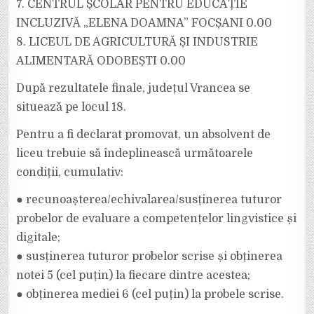
7. CENTRUL ȘCOLAR PENTRU EDUCAȚIE
INCLUZIVĂ „ELENA DOAMNA” FOCȘANI 0.00
8. LICEUL DE AGRICULTURĂ ȘI INDUSTRIE
ALIMENTARĂ ODOBEȘTI 0.00
După rezultatele finale, județul Vrancea se
situează pe locul 18.
Pentru a fi declarat promovat, un absolvent de
liceu trebuie să îndeplinească următoarele
condiții, cumulativ:
● recunoașterea/echivalarea/susținerea tuturor
probelor de evaluare a competențelor lingvistice și
digitale;
● susținerea tuturor probelor scrise și obținerea
notei 5 (cel puțin) la fiecare dintre acestea;
● obținerea mediei 6 (cel puțin) la probele scrise.