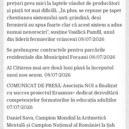
prețuri prea mici la laptele vândut de producători
și piață tot mai dificilă. „În plus, se repune pe tapet
chestiunea sistemului anti-grindină, deși
fermierii au spus foarte clar că acest sistem a adus
numai nenorociri”, susține Vasilică Pamfil, unul
din liderii fermierilor vrânceni
08/07/2026
Se prelungesc contractele pentru parcările
rezidențiale din Municipiul Focșani
08/07/2026
AI Citizens mai are două luni până la începutul
unui nou sezon.
08/07/2026
COMUNICAT DE PRESĂ: Asociația NOI a finalizat
cu succes proiectul Erasmus+ dedicat dezvoltării
competențelor formatorilor în educația adulților
07/07/2026
Daniel Sava, Campion Mondial la Aritmetică
Mentală și Campion Național al României la Șah