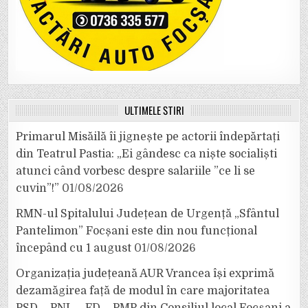
ULTIMELE ȘTIRI
Primarul Misăilă îi jignește pe actorii îndepărtați
din Teatrul Pastia: „Ei gândesc ca niște socialiști
atunci când vorbesc despre salariile ”ce li se
cuvin”!”
01/08/2026
RMN-ul Spitalului Județean de Urgență „Sfântul
Pantelimon” Focșani este din nou funcțional
începând cu 1 august
01/08/2026
Organizația județeană AUR Vrancea își exprimă
dezamăgirea față de modul în care majoritatea