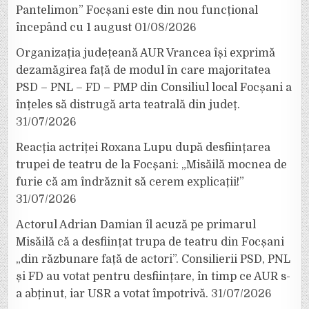
Pantelimon” Focșani este din nou funcțional
începând cu 1 august
01/08/2026
Organizația județeană AUR Vrancea își exprimă
dezamăgirea față de modul în care majoritatea
PSD – PNL – FD – PMP din Consiliul local Focșani a
înțeles să distrugă arta teatrală din județ.
31/07/2026
Reacția actriței Roxana Lupu după desființarea
trupei de teatru de la Focșani: „Misăilă mocnea de
furie că am îndrăznit să cerem explicații!”
31/07/2026
Actorul Adrian Damian îl acuză pe primarul
Misăilă că a desființat trupa de teatru din Focșani
„din răzbunare față de actori”. Consilierii PSD, PNL
și FD au votat pentru desființare, în timp ce AUR s-
a abținut, iar USR a votat împotrivă.
31/07/2026