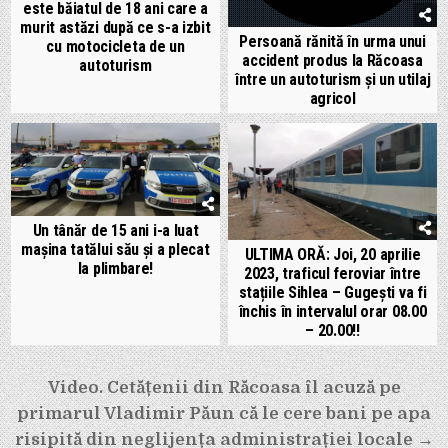
este băiatul de 18 ani care a
murit astăzi după ce s-a izbit
Persoană rănită în urma unui
cu motocicleta de un
accident produs la Răcoasa
autoturism
între un autoturism și un utilaj
agricol
Un tânăr de 15 ani i-a luat
mașina tatălui său și a plecat
ULTIMA ORĂ: Joi, 20 aprilie
la plimbare!
2023, traficul feroviar între
stațiile Sihlea – Gugești va fi
închis în intervalul orar 08.00
– 20.00!!
Navigare
Video. Cetățenii din Răcoasa îl acuză pe
în
primarul Vladimir Păun că le cere bani pe apa
articole
risipită din neglijența administrației locale →