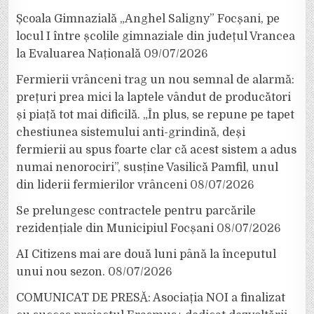
Școala Gimnazială „Anghel Saligny” Focșani, pe
locul I între școlile gimnaziale din județul Vrancea
la Evaluarea Națională
09/07/2026
Fermierii vrânceni trag un nou semnal de alarmă:
prețuri prea mici la laptele vândut de producători
și piață tot mai dificilă. „În plus, se repune pe tapet
chestiunea sistemului anti-grindină, deși
fermierii au spus foarte clar că acest sistem a adus
numai nenorociri”, susține Vasilică Pamfil, unul
din liderii fermierilor vrânceni
08/07/2026
Se prelungesc contractele pentru parcările
rezidențiale din Municipiul Focșani
08/07/2026
AI Citizens mai are două luni până la începutul
unui nou sezon.
08/07/2026
COMUNICAT DE PRESĂ: Asociația NOI a finalizat