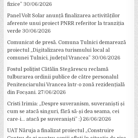
fizice”
30/06/2026
Panel Volt Solar anunță finalizarea activităților
aferente unui proiect PNRR referitor la tranziția
verde
30/06/2026
Comunicat de presă. Comuna Tulnici demarează
proiectul „Digitalizarea turismului local al
comunei Tulnici, județul Vrancea”
30/06/2026
Fostul polițist Cătălin Stegărescu reclamă
tulburarea ordinii publice de către personalul
Penitenciarului Vrancea într-o zonă rezidențială
din Focșani.
27/06/2026
Cristi Irimia: „Despre suveranism, suveraniști și
cum se atacă singuri, fără să-și dea seama, cei
care-i… atacă pe suveraniști” :)
26/06/2026
UAT Năruja a finalizat proiectul „Construire