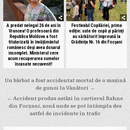
A predat nelegal 26 de ani în
Festivalul Copilăriei, prima
Vrancea! O profesoară din
ediție: sute de copii și părinți
Republica Moldova a fost
au sărbătorit împreună la
titularizată în învățământul
Grădinița Nr. 16 din Focșani
românesc deși avea dosarul
incomplet. Ministerul cere
acum recuperarea sumelor
încasate necuvenit!
Navigare
Un bărbat a fost accidentat mortal de o mașină
în
de gunoi la Vânători →
articole
← Accident produs astăzi în cartierul Bahne
din Focșani, zonă unde se pot întâmpla des
astfel de incidente în trafic