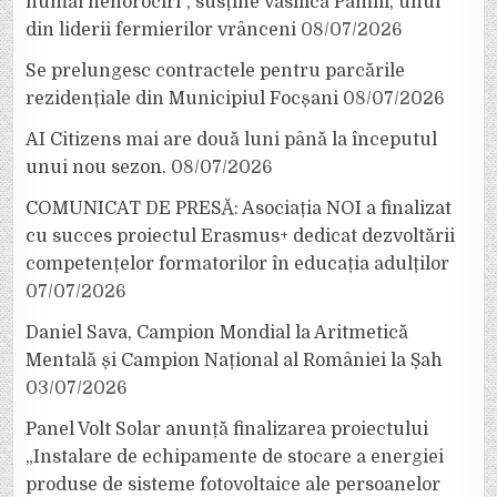
numai nenorociri”, susține Vasilică Pamfil, unul
din liderii fermierilor vrânceni
08/07/2026
Se prelungesc contractele pentru parcările
rezidențiale din Municipiul Focșani
08/07/2026
AI Citizens mai are două luni până la începutul
unui nou sezon.
08/07/2026
COMUNICAT DE PRESĂ: Asociația NOI a finalizat
cu succes proiectul Erasmus+ dedicat dezvoltării
competențelor formatorilor în educația adulților
07/07/2026
Daniel Sava, Campion Mondial la Aritmetică
Mentală și Campion Național al României la Șah
03/07/2026
Panel Volt Solar anunță finalizarea proiectului
„Instalare de echipamente de stocare a energiei
produse de sisteme fotovoltaice ale persoanelor