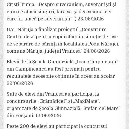
Cristi Irimia: „Despre suveranism, suveraniști și
cum se atacă singuri, fără să-și dea seama, cei
care-i… atacă pe suveraniști” :)
26/06/2026
UAT Năruja a finalizat proiectul „Construire
Centru de zi pentru copiii aflați în situație de risc
de separare de părinți în localitatea Podu Nărujei,
comuna Năruja, județul Vrancea”
24/06/2026
Elevii de la Școala Gimnazială „Ioan Cîmpineanu”
din Câmpineanca au fost premiați pentru
rezultatele deosebite obținute în acest an școlar
22/06/2026
Sute de elevi din Vrancea au participat la
concursurile „Grămăticel” și „MaxiMate”,
organizate de Școala Gimnazială „Ștefan cel Mare”
din Focșani.
12/06/2026
Peste 200 de elevi au participat la concursul