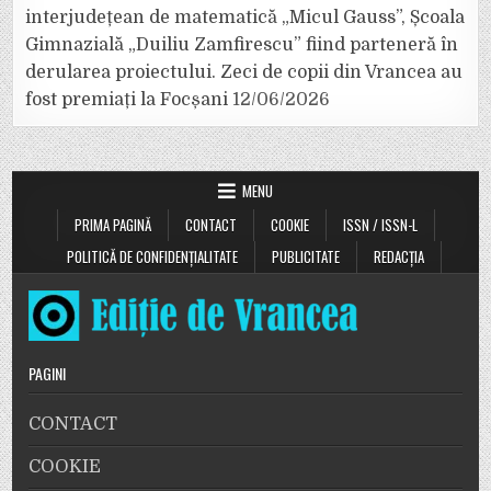
interjudețean de matematică „Micul Gauss”, Școala
Gimnazială „Duiliu Zamfirescu” fiind parteneră în
derularea proiectului. Zeci de copii din Vrancea au
fost premiați la Focșani
12/06/2026
MENU
PRIMA PAGINĂ
CONTACT
COOKIE
ISSN / ISSN-L
POLITICĂ DE CONFIDENȚIALITATE
PUBLICITATE
REDACȚIA
PAGINI
CONTACT
COOKIE