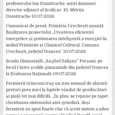
profesorului Ion Dumitrache, soțul doamnei
director adjunct al Școlii nr. 10, Mitrița
Dumitrache
10/07/2026
Comunicat de presă. Primăria Urechești anunță
finalizarea proiectului „Creșterea eficienței
energetice și gestionarea inteligentă a energiei în
sediul Primăriei și Căminul Cultural, Comuna
Urechești, județul Vrancea”
10/07/2026
Școala Gimnazială „Anghel Saligny” Focșani, pe
locul I între școlile gimnaziale din județul Vrancea
la Evaluarea Națională
09/07/2026
Fermierii vrânceni trag un nou semnal de alarmă:
prețuri prea mici la laptele vândut de producători
și piață tot mai dificilă. „În plus, se repune pe tapet
chestiunea sistemului anti-grindină, deși
fermierii au spus foarte clar că acest sistem a adus