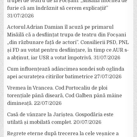
trupei de teatru de la Focșani: „Misăilă mocnea de
furie că am îndrăznit să cerem explicații!”
31/07/2026
Actorul Adrian Damian îl acuză pe primarul
Misăilă că a desființat trupa de teatru din Focșani
„din răzbunare față de actori”. Consilierii PSD, PNL
și FD au votat pentru desființare, în timp ce AUR s-
a abținut, iar USR a votat împotrivă.
31/07/2026
Cum influențează adâncimea sondei sub oglinda
apei acuratețea citirilor batimetrice
27/07/2026
Vremea în Vrancea. Cod Portocaliu de ploi
torențiale până diseară, Cod Galben până mâine
dimineață.
22/07/2026
Casă de vânzare la Jariștea. Gospodăria este
utilată și mobilată complet.
20/07/2026
Regrete eterne după trecerea la cele veșnice a