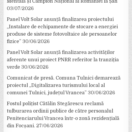
Mentală și Campion Național al României la Șah
03/07/2026
Panel Volt Solar anunță finalizarea proiectului
„Instalare de echipamente de stocare a energiei
produse de sisteme fotovoltaice ale persoanelor
fizice”
30/06/2026
Panel Volt Solar anunță finalizarea activităților
aferente unui proiect PNRR referitor la tranziția
verde
30/06/2026
Comunicat de presă. Comuna Tulnici demarează
proiectul „Digitalizarea turismului local al
comunei Tulnici, județul Vrancea”
30/06/2026
Fostul polițist Cătălin Stegărescu reclamă
tulburarea ordinii publice de către personalul
Penitenciarului Vrancea într-o zonă rezidențială
din Focșani.
27/06/2026