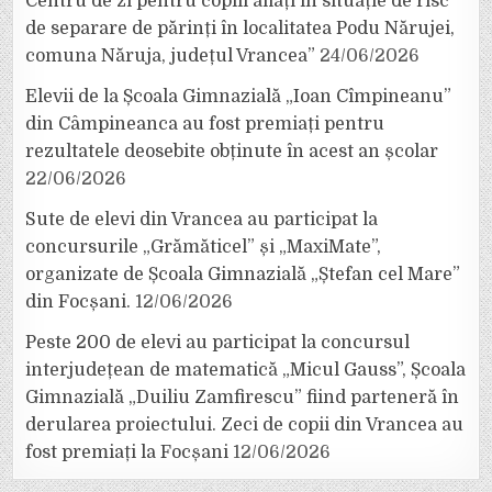
Centru de zi pentru copiii aflați în situație de risc
de separare de părinți în localitatea Podu Nărujei,
comuna Năruja, județul Vrancea”
24/06/2026
Elevii de la Școala Gimnazială „Ioan Cîmpineanu”
din Câmpineanca au fost premiați pentru
rezultatele deosebite obținute în acest an școlar
22/06/2026
Sute de elevi din Vrancea au participat la
concursurile „Grămăticel” și „MaxiMate”,
organizate de Școala Gimnazială „Ștefan cel Mare”
din Focșani.
12/06/2026
Peste 200 de elevi au participat la concursul
interjudețean de matematică „Micul Gauss”, Școala
Gimnazială „Duiliu Zamfirescu” fiind parteneră în
derularea proiectului. Zeci de copii din Vrancea au
fost premiați la Focșani
12/06/2026