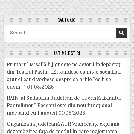
CAUTĂ AICI
Search
for:
ULTIMELE ȘTIRI
Primarul Misăilă îi jignește pe actorii îndepărtați
din Teatrul Pastia: „Ei gândesc ca niște socialiști
atunci când vorbesc despre salariile ”ce li se
cuvin”!”
01/08/2026
RMN-ul Spitalului Județean de Urgență „Sfântul
Pantelimon” Focșani este din nou funcțional
începând cu 1 august
01/08/2026
Organizația județeană AUR Vrancea își exprimă
dezamăgirea față de modul în care majoritatea