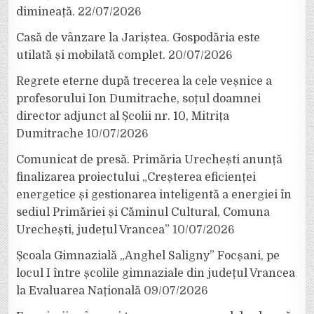
dimineață.
22/07/2026
Casă de vânzare la Jariștea. Gospodăria este
utilată și mobilată complet.
20/07/2026
Regrete eterne după trecerea la cele veșnice a
profesorului Ion Dumitrache, soțul doamnei
director adjunct al Școlii nr. 10, Mitrița
Dumitrache
10/07/2026
Comunicat de presă. Primăria Urechești anunță
finalizarea proiectului „Creșterea eficienței
energetice și gestionarea inteligentă a energiei în
sediul Primăriei și Căminul Cultural, Comuna
Urechești, județul Vrancea”
10/07/2026
Școala Gimnazială „Anghel Saligny” Focșani, pe
locul I între școlile gimnaziale din județul Vrancea
la Evaluarea Națională
09/07/2026