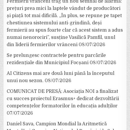
Fermierii vrânceni trag un nou semnal de alarmă:
prețuri prea mici la laptele vândut de producători
și piață tot mai dificilă. „În plus, se repune pe tapet
chestiunea sistemului anti-grindină, deși
fermierii au spus foarte clar că acest sistem a adus
numai nenorociri”, susține Vasilică Pamfil, unul
din liderii fermierilor vrânceni
08/07/2026
Se prelungesc contractele pentru parcările
rezidențiale din Municipiul Focșani
08/07/2026
AI Citizens mai are două luni până la începutul
unui nou sezon.
08/07/2026
COMUNICAT DE PRESĂ: Asociația NOI a finalizat
cu succes proiectul Erasmus+ dedicat dezvoltării
competențelor formatorilor în educația adulților
07/07/2026
Daniel Sava, Campion Mondial la Aritmetică