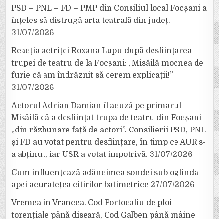
PSD – PNL – FD – PMP din Consiliul local Focșani a
înțeles să distrugă arta teatrală din județ.
31/07/2026
Reacția actriței Roxana Lupu după desființarea
trupei de teatru de la Focșani: „Misăilă mocnea de
furie că am îndrăznit să cerem explicații!”
31/07/2026
Actorul Adrian Damian îl acuză pe primarul
Misăilă că a desființat trupa de teatru din Focșani
„din răzbunare față de actori”. Consilierii PSD, PNL
și FD au votat pentru desființare, în timp ce AUR s-
a abținut, iar USR a votat împotrivă.
31/07/2026
Cum influențează adâncimea sondei sub oglinda
apei acuratețea citirilor batimetrice
27/07/2026
Vremea în Vrancea. Cod Portocaliu de ploi
torențiale până diseară, Cod Galben până mâine