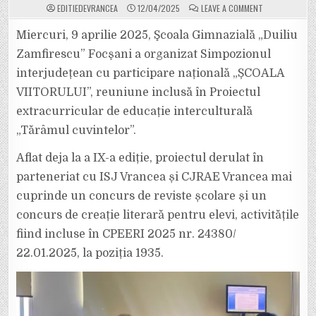
ON
EDITIEDEVRANCEA
12/04/2025
LEAVE A COMMENT
ÎN
SĂPTĂMÂNA
VERDE,
Miercuri, 9 aprilie 2025, Şcoala Gimnazială „Duiliu
LA
ȘCOALA
Zamfirescu” Focşani a organizat Simpozionul
„DUILIU
ZAMFIRESCU”
interjudețean cu participare națională „ȘCOALA
DIN
FOCȘANI,
VIITORULUI”, reuniune inclusă în Proiectul
ELEVI
ȘI
CADRE
extracurricular de educație interculturală
DIDACTICE
PROMOVEAZĂ
„Tărâmul cuvintelor”.
„ȘCOALA
VIITORULUI”
Aflat deja la a IX-a ediție, proiectul derulat în
parteneriat cu ISJ Vrancea și CJRAE Vrancea mai
cuprinde un concurs de reviste școlare și un
concurs de creație literară pentru elevi, activitățile
fiind incluse în CPEERI 2025 nr. 24380/
22.01.2025, la poziția 1935.