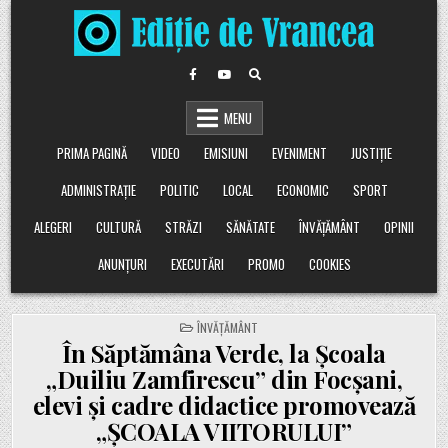
Skip
to
content
MENU
PRIMA PAGINĂ
VIDEO
EMISIUNI
EVENIMENT
JUSTIȚIE
ADMINISTRAȚIE
POLITIC
LOCAL
ECONOMIC
SPORT
ALEGERI
CULTURĂ
STRĂZI
SĂNĂTATE
ÎNVĂȚĂMÂNT
OPINII
ANUNȚURI
EXECUTĂRI
PROMO
COOKIES
POSTED
ÎNVĂȚĂMÂNT
IN
În Săptămâna Verde, la Școala
„Duiliu Zamfirescu” din Focșani,
elevi și cadre didactice promovează
„ȘCOALA VIITORULUI”