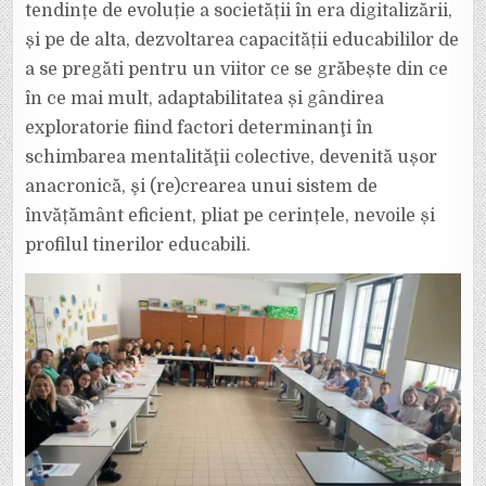
tendințe de evoluție a societății în era digitalizării,
și pe de alta, dezvoltarea capacității educabililor de
a se pregăti pentru un viitor ce se grăbește din ce
în ce mai mult, adaptabilitatea și gândirea
exploratorie fiind factori determinanţi în
schimbarea mentalitǎţii colective, devenită ușor
anacronică, şi (re)crearea unui sistem de
învățământ eficient, pliat pe cerințele, nevoile și
profilul tinerilor educabili.