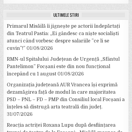
ULTIMELE ȘTIRI
Primarul Misăilă îi jignește pe actorii îndepărtați
din Teatrul Pastia: „Ei gândesc ca niște socialiști
atunci când vorbesc despre salariile ”ce li se
cuvin”!”
01/08/2026
RMN-ul Spitalului Județean de Urgență „Sfântul
Pantelimon” Focșani este din nou funcțional
începând cu 1 august
01/08/2026
Organizația județeană AUR Vrancea își exprimă
dezamăgirea față de modul în care majoritatea
PSD – PNL – FD – PMP din Consiliul local Focșani a
înțeles să distrugă arta teatrală din județ.
31/07/2026
Reacția actriței Roxana Lupu după desființarea