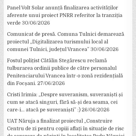
Panel Volt Solar anunță finalizarea activităților
aferente unui proiect PNRR referitor la tranziția
verde
30/06/2026
Comunicat de presă. Comuna Tulnici demarează
proiectul „Digitalizarea turismului local al
comunei Tulnici, județul Vrancea”
30/06/2026
Fostul polițist Cătălin Stegărescu reclamă
tulburarea ordinii publice de către personalul
Penitenciarului Vrancea într-o zonă rezidențială
din Focșani.
27/06/2026
Cristi Irimia: „Despre suveranism, suveraniști și
cum se atacă singuri, fără să-și dea seama, cei
care-i… atacă pe suveraniști” :)
26/06/2026
UAT Năruja a finalizat proiectul „Construire
Centru de zi pentru copiii aflați în situație de risc