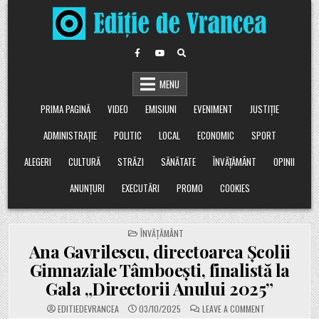
Skip
to
content
MENU
PRIMA PAGINĂ
VIDEO
EMISIUNI
EVENIMENT
JUSTIȚIE
ADMINISTRAȚIE
POLITIC
LOCAL
ECONOMIC
SPORT
ALEGERI
CULTURĂ
STRĂZI
SĂNĂTATE
ÎNVĂȚĂMÂNT
OPINII
ANUNȚURI
EXECUTĂRI
PROMO
COOKIES
POSTED
ÎNVĂȚĂMÂNT
IN
Ana Gavrilescu, directoarea Școlii
Gimnaziale Tâmboești, finalistă la
Gala „Directorii Anului 2025”
ON
EDITIEDEVRANCEA
03/10/2025
LEAVE A COMMENT
ANA