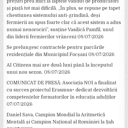
prețuri prea mici la laptele vândut de producători
și piață tot mai dificilă. „În plus, se repune pe tapet
chestiunea sistemului anti-grindină, deși
fermierii au spus foarte clar că acest sistem a adus
numai nenorociri”, susține Vasilică Pamfil, unul
din liderii fermierilor vrânceni
08/07/2026
Se prelungesc contractele pentru parcările
rezidențiale din Municipiul Focșani
08/07/2026
AI Citizens mai are două luni până la începutul
unui nou sezon.
08/07/2026
COMUNICAT DE PRESĂ: Asociația NOI a finalizat
cu succes proiectul Erasmus+ dedicat dezvoltării
competențelor formatorilor în educația adulților
07/07/2026
Daniel Sava, Campion Mondial la Aritmetică
Mentală și Campion Național al României la Șah