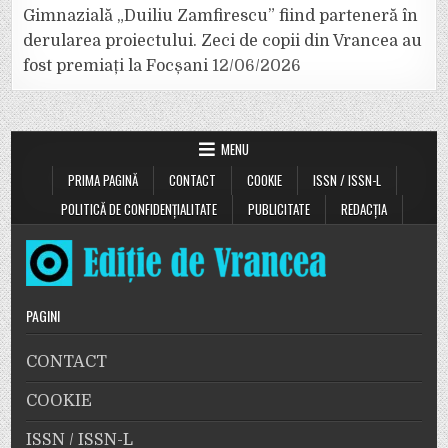
Gimnazială „Duiliu Zamfirescu” fiind parteneră în
derularea proiectului. Zeci de copii din Vrancea au
fost premiați la Focșani
12/06/2026
MENU
PRIMA PAGINĂ
CONTACT
COOKIE
ISSN / ISSN-L
POLITICĂ DE CONFIDENȚIALITATE
PUBLICITATE
REDACȚIA
PAGINI
CONTACT
COOKIE
ISSN / ISSN-L