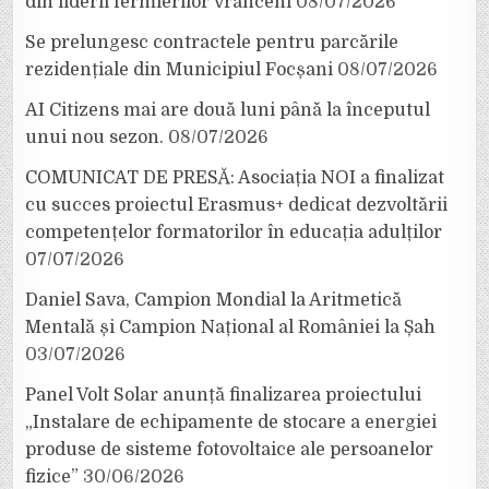
din liderii fermierilor vrânceni
08/07/2026
Se prelungesc contractele pentru parcările
rezidențiale din Municipiul Focșani
08/07/2026
AI Citizens mai are două luni până la începutul
unui nou sezon.
08/07/2026
COMUNICAT DE PRESĂ: Asociația NOI a finalizat
cu succes proiectul Erasmus+ dedicat dezvoltării
competențelor formatorilor în educația adulților
07/07/2026
Daniel Sava, Campion Mondial la Aritmetică
Mentală și Campion Național al României la Șah
03/07/2026
Panel Volt Solar anunță finalizarea proiectului
„Instalare de echipamente de stocare a energiei
produse de sisteme fotovoltaice ale persoanelor
fizice”
30/06/2026