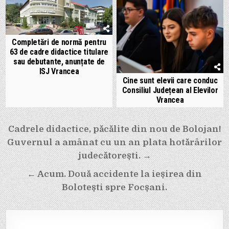
Completări de normă pentru
63 de cadre didactice titulare
sau debutante, anunțate de
ISJ Vrancea
Cine sunt elevii care conduc
Consiliul Județean al Elevilor
Vrancea
Navigare
Cadrele didactice, păcălite din nou de Bolojan!
Guvernul a amânat cu un an plata hotărârilor
în
judecătorești. →
articole
← Acum. Două accidente la ieșirea din
Bolotești spre Focșani.