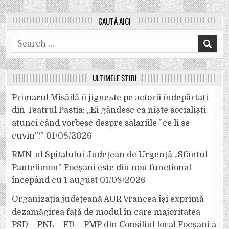
CAUTĂ AICI
Search
for:
ULTIMELE ȘTIRI
Primarul Misăilă îi jignește pe actorii îndepărtați
din Teatrul Pastia: „Ei gândesc ca niște socialiști
atunci când vorbesc despre salariile ”ce li se
cuvin”!”
01/08/2026
RMN-ul Spitalului Județean de Urgență „Sfântul
Pantelimon” Focșani este din nou funcțional
începând cu 1 august
01/08/2026
Organizația județeană AUR Vrancea își exprimă
dezamăgirea față de modul în care majoritatea
PSD – PNL – FD – PMP din Consiliul local Focșani a