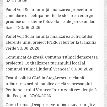
03/07/2026
Panel Volt Solar anunță finalizarea proiectului
„Instalare de echipamente de stocare a energiei
produse de sisteme fotovoltaice ale persoanelor
fizice”
30/06/2026
Panel Volt Solar anunță finalizarea activităților
aferente unui proiect PNRR referitor la tranziția
verde
30/06/2026
Comunicat de presă. Comuna Tulnici demarează
proiectul „Digitalizarea turismului local al
comunei Tulnici, județul Vrancea”
30/06/2026
Fostul polițist Cătălin Stegărescu reclamă
tulburarea ordinii publice de către personalul
Penitenciarului Vrancea într-o zonă rezidențială
din Focșani.
27/06/2026
Cristi Irimia: „Despre suveranism, suveraniști și