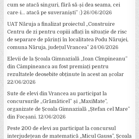
cum se atacă singuri, fără să-și dea seama, cei
care-i… atacă pe suveraniști” :)
26/06/2026
UAT Năruja a finalizat proiectul „Construire
Centru de zi pentru copiii aflați în situație de risc
de separare de părinți în localitatea Podu Nărujei,
comuna Năruja, județul Vrancea”
24/06/2026
Elevii de la Școala Gimnazială „Ioan Cîmpineanu”
din Câmpineanca au fost premiați pentru
rezultatele deosebite obținute în acest an școlar
22/06/2026
Sute de elevi din Vrancea au participat la
concursurile „Grămăticel” și „MaxiMate”,
organizate de Școala Gimnazială „Ștefan cel Mare”
din Focșani.
12/06/2026
Peste 200 de elevi au participat la concursul
interjudețean de matematică „Micul Gauss”, Școala