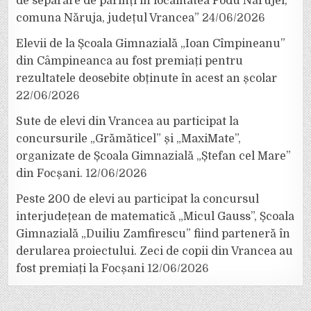
de separare de părinți în localitatea Podu Nărujei,
comuna Năruja, județul Vrancea”
24/06/2026
Elevii de la Școala Gimnazială „Ioan Cîmpineanu”
din Câmpineanca au fost premiați pentru
rezultatele deosebite obținute în acest an școlar
22/06/2026
Sute de elevi din Vrancea au participat la
concursurile „Grămăticel” și „MaxiMate”,
organizate de Școala Gimnazială „Ștefan cel Mare”
din Focșani.
12/06/2026
Peste 200 de elevi au participat la concursul
interjudețean de matematică „Micul Gauss”, Școala
Gimnazială „Duiliu Zamfirescu” fiind parteneră în
derularea proiectului. Zeci de copii din Vrancea au
fost premiați la Focșani
12/06/2026