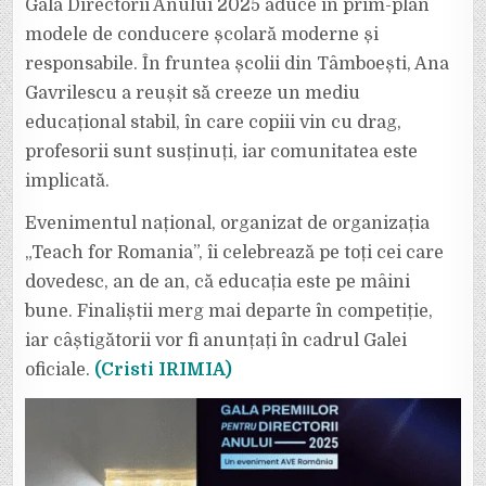
Gala Directorii Anului 2025 aduce în prim-plan
modele de conducere școlară moderne și
responsabile. În fruntea școlii din Tâmboești, Ana
Gavrilescu a reușit să creeze un mediu
educațional stabil, în care copiii vin cu drag,
profesorii sunt susținuți, iar comunitatea este
implicată.
Evenimentul național, organizat de organizația
„Teach for Romania”, îi celebrează pe toți cei care
dovedesc, an de an, că educația este pe mâini
bune. Finaliștii merg mai departe în competiție,
iar câștigătorii vor fi anunțați în cadrul Galei
oficiale.
(Cristi IRIMIA)