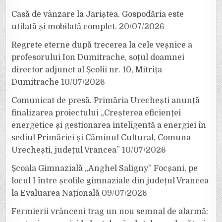
Casă de vânzare la Jariștea. Gospodăria este
utilată și mobilată complet.
20/07/2026
Regrete eterne după trecerea la cele veșnice a
profesorului Ion Dumitrache, soțul doamnei
director adjunct al Școlii nr. 10, Mitrița
Dumitrache
10/07/2026
Comunicat de presă. Primăria Urechești anunță
finalizarea proiectului „Creșterea eficienței
energetice și gestionarea inteligentă a energiei în
sediul Primăriei și Căminul Cultural, Comuna
Urechești, județul Vrancea”
10/07/2026
Școala Gimnazială „Anghel Saligny” Focșani, pe
locul I între școlile gimnaziale din județul Vrancea
la Evaluarea Națională
09/07/2026
Fermierii vrânceni trag un nou semnal de alarmă: