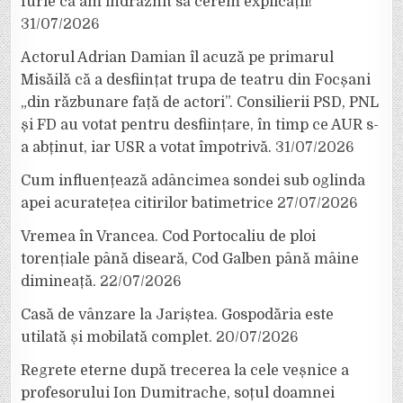
furie că am îndrăznit să cerem explicații!”
31/07/2026
Actorul Adrian Damian îl acuză pe primarul
Misăilă că a desființat trupa de teatru din Focșani
„din răzbunare față de actori”. Consilierii PSD, PNL
și FD au votat pentru desființare, în timp ce AUR s-
a abținut, iar USR a votat împotrivă.
31/07/2026
Cum influențează adâncimea sondei sub oglinda
apei acuratețea citirilor batimetrice
27/07/2026
Vremea în Vrancea. Cod Portocaliu de ploi
torențiale până diseară, Cod Galben până mâine
dimineață.
22/07/2026
Casă de vânzare la Jariștea. Gospodăria este
utilată și mobilată complet.
20/07/2026
Regrete eterne după trecerea la cele veșnice a
profesorului Ion Dumitrache, soțul doamnei