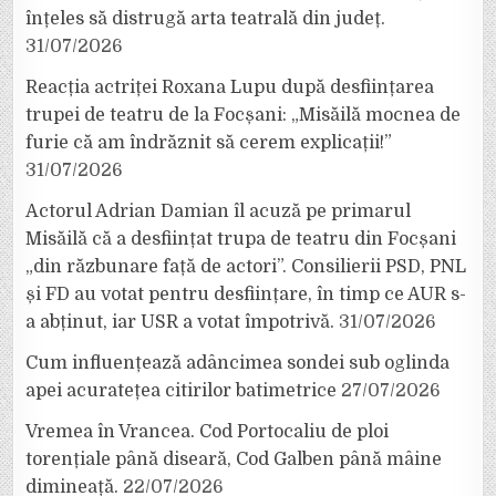
înțeles să distrugă arta teatrală din județ.
31/07/2026
Reacția actriței Roxana Lupu după desființarea
trupei de teatru de la Focșani: „Misăilă mocnea de
furie că am îndrăznit să cerem explicații!”
31/07/2026
Actorul Adrian Damian îl acuză pe primarul
Misăilă că a desființat trupa de teatru din Focșani
„din răzbunare față de actori”. Consilierii PSD, PNL
și FD au votat pentru desființare, în timp ce AUR s-
a abținut, iar USR a votat împotrivă.
31/07/2026
Cum influențează adâncimea sondei sub oglinda
apei acuratețea citirilor batimetrice
27/07/2026
Vremea în Vrancea. Cod Portocaliu de ploi
torențiale până diseară, Cod Galben până mâine
dimineață.
22/07/2026