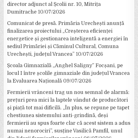
director adjunct al Școlii nr. 10, Mitrița
Dumitrache
10/07/2026
Comunicat de presă. Primăria Urechești anunță
finalizarea proiectului „Creșterea eficienței
energetice și gestionarea inteligentă a energiei în
sediul Primăriei și Căminul Cultural, Comuna
Urechești, județul Vrancea”
10/07/2026
Școala Gimnazială „Anghel Saligny” Focșani, pe
locul I între școlile gimnaziale din județul Vrancea
la Evaluarea Națională
09/07/2026
Fermierii vrânceni trag un nou semnal de alarmă:
prețuri prea mici la laptele vândut de producători
și piață tot mai dificilă. „În plus, se repune pe tapet
chestiunea sistemului anti-grindină, deși
fermierii au spus foarte clar că acest sistem a adus
numai nenorociri”, susține Vasilică Pamfil, unul