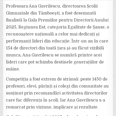
GAVRILESCU,
DIRECTOAREA
Profesoara Ana Gavrilescu, directoarea Școlii
ȘCOLII
GIMNAZIALE
Gimnaziale din Tâmboești, a fost desemnată
TÂMBOEȘTI,
FINALISTĂ
finalistă la Gala Premiilor pentru Directorii Anului
LA
GALA
2025, Regiunea Est, categoria Egalitate de Șanse, o
„DIRECTORII
ANULUI
2025”
recunoaștere națională a celor mai dedicați și
performanți lideri din educație. Într-un an în care
154 de directori din toată țara și-au făcut vizibilă
munca, Ana Gavrilescu se numără printre acei
lideri care pot schimba destinele generațiilor de
mâine.
Competiția a fost extrem de strânsă: peste 1450 de
profesori, elevi, părinți și colegi din comunitate au
susținut prin recomandări activitatea directorilor
care fac diferența în școli. Iar Ana Gavrilescu s-a
remarcat prin viziune, implicare și rezultate.