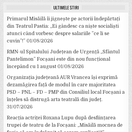
ULTIMELE ȘTIRI
Primarul Misăilă îi jignește pe actorii îndepărtați
din Teatrul Pastia: „Ei gândesc ca niște socialiști
atunci când vorbesc despre salariile ”ce li se
cuvin”!”
01/08/2026
RMN-ul Spitalului Județean de Urgență „Sfântul
Pantelimon” Focșani este din nou funcțional
începând cu 1 august
01/08/2026
Organizația județeană AUR Vrancea își exprimă
dezamăgirea față de modul în care majoritatea
PSD – PNL – FD – PMP din Consiliul local Focșani a
înțeles să distrugă arta teatrală din județ.
31/07/2026
Reacția actriței Roxana Lupu după desființarea
trupei de teatru de la Focșani: „Misăilă mocnea de