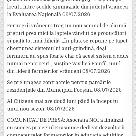
locul I între școlile gimnaziale din județul Vrancea
la Evaluarea Națională
09/07/2026
Fermierii vrânceni trag un nou semnal de alarmă:
prețuri prea mici la laptele vândut de producători
și piață tot mai dificilă. „În plus, se repune pe tapet
chestiunea sistemului anti-grindină, deși
fermierii au spus foarte clar că acest sistem a adus
numai nenorociri”, susține Vasilică Pamfil, unul
din liderii fermierilor vrânceni
08/07/2026
Se prelungesc contractele pentru parcările
rezidențiale din Municipiul Focșani
08/07/2026
AI Citizens mai are două luni până la începutul
unui nou sezon.
08/07/2026
COMUNICAT DE PRESĂ: Asociația NOI a finalizat
cu succes proiectul Erasmus+ dedicat dezvoltării
competențelor formatorilor în educația adulților