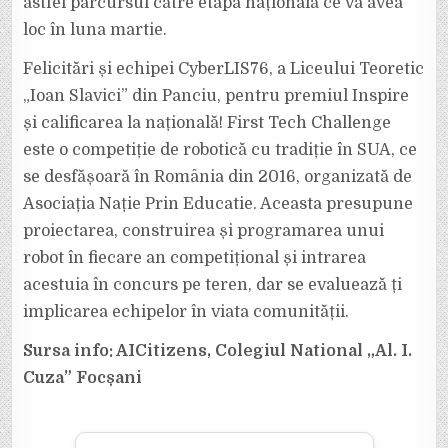
astfel parcursul către etapa națională ce va avea
loc în luna martie.
Felicitări și echipei CyberLIS76, a Liceului Teoretic
„Ioan Slavici” din Panciu, pentru premiul Inspire
și calificarea la națională! First Tech Challenge
este o competiție de robotică cu tradiție în SUA, ce
se desfășoară în România din 2016, organizată de
Asociația Nație Prin Educatie. Aceasta presupune
proiectarea, construirea și programarea unui
robot în fiecare an competițional și intrarea
acestuia în concurs pe teren, dar se evaluează ți
implicarea echipelor în viata comunității.
Sursa info: AICitizens, Colegiul National „Al. I.
Cuza” Focșani