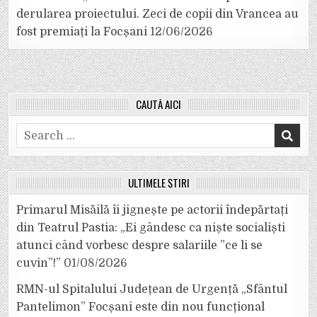
derularea proiectului. Zeci de copii din Vrancea au
fost premiați la Focșani
12/06/2026
CAUTĂ AICI
Search
for:
ULTIMELE ȘTIRI
Primarul Misăilă îi jignește pe actorii îndepărtați
din Teatrul Pastia: „Ei gândesc ca niște socialiști
atunci când vorbesc despre salariile ”ce li se
cuvin”!”
01/08/2026
RMN-ul Spitalului Județean de Urgență „Sfântul
Pantelimon” Focșani este din nou funcțional