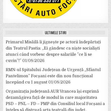
ULTIMELE ȘTIRI
Primarul Misăilă îi jignește pe actorii îndepărtați
din Teatrul Pastia: „Ei gândesc ca niște socialiști
atunci când vorbesc despre salariile ”ce li se
cuvin”!”
01/08/2026
RMN-ul Spitalului Județean de Urgență „Sfântul
Pantelimon” Focșani este din nou funcțional
începând cu 1 august
01/08/2026
Organizația județeană AUR Vrancea își exprimă
dezamăgirea față de modul în care majoritatea
PSD – PNL – FD – PMP din Consiliul local Focșani a
înțeles să distrugă arta teatrală din județ.