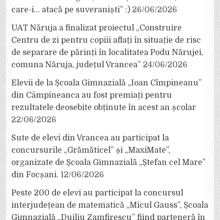
care-i… atacă pe suveraniști” :)
26/06/2026
UAT Năruja a finalizat proiectul „Construire
Centru de zi pentru copiii aflați în situație de risc
de separare de părinți în localitatea Podu Nărujei,
comuna Năruja, județul Vrancea”
24/06/2026
Elevii de la Școala Gimnazială „Ioan Cîmpineanu”
din Câmpineanca au fost premiați pentru
rezultatele deosebite obținute în acest an școlar
22/06/2026
Sute de elevi din Vrancea au participat la
concursurile „Grămăticel” și „MaxiMate”,
organizate de Școala Gimnazială „Ștefan cel Mare”
din Focșani.
12/06/2026
Peste 200 de elevi au participat la concursul
interjudețean de matematică „Micul Gauss”, Școala
Gimnazială „Duiliu Zamfirescu” fiind parteneră în