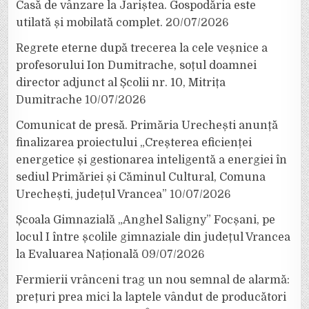
Casă de vânzare la Jariștea. Gospodăria este
utilată și mobilată complet.
20/07/2026
Regrete eterne după trecerea la cele veșnice a
profesorului Ion Dumitrache, soțul doamnei
director adjunct al Școlii nr. 10, Mitrița
Dumitrache
10/07/2026
Comunicat de presă. Primăria Urechești anunță
finalizarea proiectului „Creșterea eficienței
energetice și gestionarea inteligentă a energiei în
sediul Primăriei și Căminul Cultural, Comuna
Urechești, județul Vrancea”
10/07/2026
Școala Gimnazială „Anghel Saligny” Focșani, pe
locul I între școlile gimnaziale din județul Vrancea
la Evaluarea Națională
09/07/2026
Fermierii vrânceni trag un nou semnal de alarmă:
prețuri prea mici la laptele vândut de producători