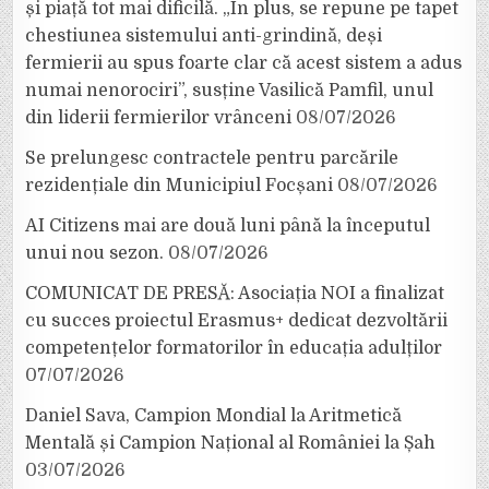
și piață tot mai dificilă. „În plus, se repune pe tapet
chestiunea sistemului anti-grindină, deși
fermierii au spus foarte clar că acest sistem a adus
numai nenorociri”, susține Vasilică Pamfil, unul
din liderii fermierilor vrânceni
08/07/2026
Se prelungesc contractele pentru parcările
rezidențiale din Municipiul Focșani
08/07/2026
AI Citizens mai are două luni până la începutul
unui nou sezon.
08/07/2026
COMUNICAT DE PRESĂ: Asociația NOI a finalizat
cu succes proiectul Erasmus+ dedicat dezvoltării
competențelor formatorilor în educația adulților
07/07/2026
Daniel Sava, Campion Mondial la Aritmetică
Mentală și Campion Național al României la Șah
03/07/2026