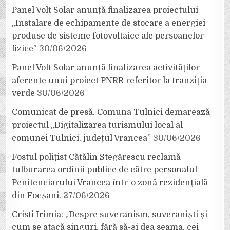
Panel Volt Solar anunță finalizarea proiectului
„Instalare de echipamente de stocare a energiei
produse de sisteme fotovoltaice ale persoanelor
fizice”
30/06/2026
Panel Volt Solar anunță finalizarea activităților
aferente unui proiect PNRR referitor la tranziția
verde
30/06/2026
Comunicat de presă. Comuna Tulnici demarează
proiectul „Digitalizarea turismului local al
comunei Tulnici, județul Vrancea”
30/06/2026
Fostul polițist Cătălin Stegărescu reclamă
tulburarea ordinii publice de către personalul
Penitenciarului Vrancea într-o zonă rezidențială
din Focșani.
27/06/2026
Cristi Irimia: „Despre suveranism, suveraniști și
cum se atacă singuri, fără să-și dea seama, cei