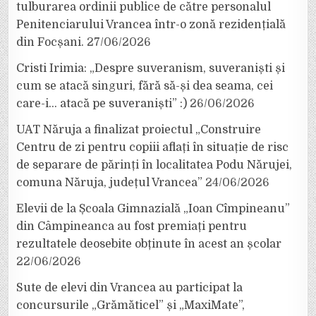
tulburarea ordinii publice de către personalul
Penitenciarului Vrancea într-o zonă rezidențială
din Focșani.
27/06/2026
Cristi Irimia: „Despre suveranism, suveraniști și
cum se atacă singuri, fără să-și dea seama, cei
care-i… atacă pe suveraniști” :)
26/06/2026
UAT Năruja a finalizat proiectul „Construire
Centru de zi pentru copiii aflați în situație de risc
de separare de părinți în localitatea Podu Nărujei,
comuna Năruja, județul Vrancea”
24/06/2026
Elevii de la Școala Gimnazială „Ioan Cîmpineanu”
din Câmpineanca au fost premiați pentru
rezultatele deosebite obținute în acest an școlar
22/06/2026
Sute de elevi din Vrancea au participat la
concursurile „Grămăticel” și „MaxiMate”,