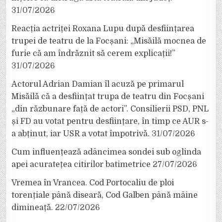
31/07/2026
Reacția actriței Roxana Lupu după desființarea
trupei de teatru de la Focșani: „Misăilă mocnea de
furie că am îndrăznit să cerem explicații!”
31/07/2026
Actorul Adrian Damian îl acuză pe primarul
Misăilă că a desființat trupa de teatru din Focșani
„din răzbunare față de actori”. Consilierii PSD, PNL
și FD au votat pentru desființare, în timp ce AUR s-
a abținut, iar USR a votat împotrivă.
31/07/2026
Cum influențează adâncimea sondei sub oglinda
apei acuratețea citirilor batimetrice
27/07/2026
Vremea în Vrancea. Cod Portocaliu de ploi
torențiale până diseară, Cod Galben până mâine
dimineață.
22/07/2026