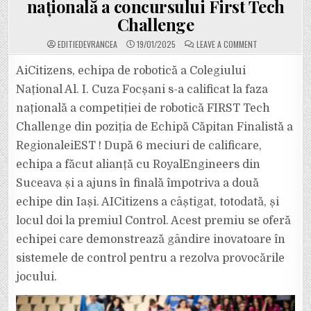
națională a concursului First Tech
Challenge
ON
EDITIEDEVRANCEA
19/01/2025
LEAVE A COMMENT
NOI
PERFORMANȚE!
ECHIPELE
AiCitizens, echipa de robotică a Colegiului
AICITIZENS
(COLEGIUL
Național Al. I. Cuza Focșani s-a calificat la faza
„CUZA”
FOCȘANI)
națională a competiției de robotică FIRST Tech
ȘI
CYBERLIS76
Challenge din poziția de Echipă Căpitan Finalistă a
(LICEUL
TEORETIC
„IOAN
RegionaleiEST ! După 6 meciuri de calificare,
SLAVICI”
PANCIU)
echipa a făcut alianță cu RoyalEngineers din
S-
AU
Suceava și a ajuns în finală împotriva a două
CALIFICAT
LA
echipe din Iași. AICitizens a câștigat, totodată, și
FAZA
NAȚIONALĂ
A
locul doi la premiul Control. Acest premiu se oferă
CONCURSULUI
FIRST
echipei care demonstrează gândire inovatoare în
TECH
CHALLENGE
sistemele de control pentru a rezolva provocările
jocului.