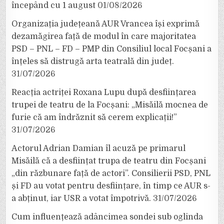
începând cu 1 august
01/08/2026
Organizația județeană AUR Vrancea își exprimă
dezamăgirea față de modul în care majoritatea
PSD – PNL – FD – PMP din Consiliul local Focșani a
înțeles să distrugă arta teatrală din județ.
31/07/2026
Reacția actriței Roxana Lupu după desființarea
trupei de teatru de la Focșani: „Misăilă mocnea de
furie că am îndrăznit să cerem explicații!”
31/07/2026
Actorul Adrian Damian îl acuză pe primarul
Misăilă că a desființat trupa de teatru din Focșani
„din răzbunare față de actori”. Consilierii PSD, PNL
și FD au votat pentru desființare, în timp ce AUR s-
a abținut, iar USR a votat împotrivă.
31/07/2026
Cum influențează adâncimea sondei sub oglinda