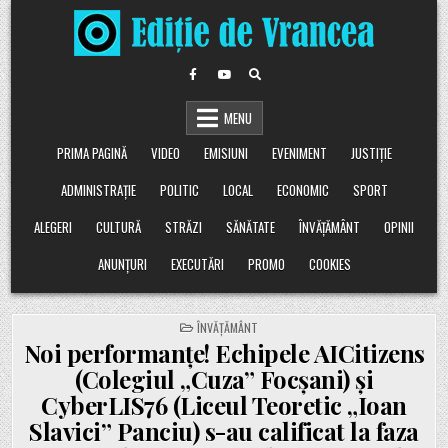
Skip
to
content
MENU
PRIMA PAGINĂ
VIDEO
EMISIUNI
EVENIMENT
JUSTIȚIE
ADMINISTRAȚIE
POLITIC
LOCAL
ECONOMIC
SPORT
ALEGERI
CULTURĂ
STRĂZI
SĂNĂTATE
ÎNVĂȚĂMÂNT
OPINII
ANUNȚURI
EXECUTĂRI
PROMO
COOKIES
POSTED
ÎNVĂȚĂMÂNT
IN
Noi performanțe! Echipele AICitizens
(Colegiul „Cuza” Focșani) și
CyberLIS76 (Liceul Teoretic „Ioan
Slavici” Panciu) s-au calificat la faza