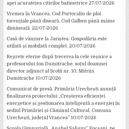
apei acuratețea citirilor batimetrice
27/07/2026
Vremea în Vrancea. Cod Portocaliu de ploi
torențiale până diseară, Cod Galben până mâine
dimineață.
22/07/2026
Casă de vânzare la Jariștea. Gospodăria este
utilată și mobilată complet.
20/07/2026
Regrete eterne după trecerea la cele veșnice a
profesorului Ion Dumitrache, soțul doamnei
director adjunct al Școlii nr. 10, Mitrița
Dumitrache
10/07/2026
Comunicat de presă. Primăria Urechești anunță
finalizarea proiectului „Creșterea eficienței
energetice și gestionarea inteligentă a energiei în
sediul Primăriei și Căminul Cultural, Comuna
Urechești, județul Vrancea”
10/07/2026
Școala Gimnazială „Anghel Saligny” Focșani, pe