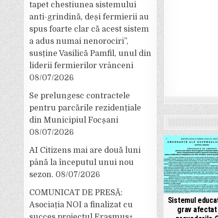
tapet chestiunea sistemului
anti-grindină, deși fermierii au
spus foarte clar că acest sistem
a adus numai nenorociri”,
susține Vasilică Pamfil, unul din
liderii fermierilor vrânceni
08/07/2026
Se prelungesc contractele
pentru parcările rezidențiale
din Municipiul Focșani
08/07/2026
AI Citizens mai are două luni
până la începutul unui nou
sezon.
08/07/2026
COMUNICAT DE PRESĂ:
Sistemul educaț
Asociația NOI a finalizat cu
grav afectat
succes proiectul Erasmus+