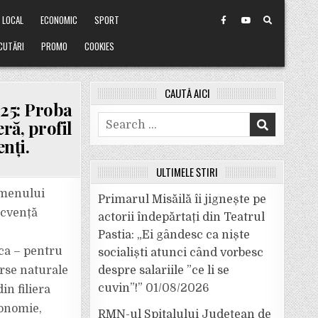
LOCAL
ECONOMIC
SPORT
CUTĂRI
PROMO
COOKIES
CAUTĂ AICI
25: Proba
Search
eră, profil
for:
enți.
ULTIMELE ȘTIRI
xamenului
Primarul Misăilă îi jignește pe
ecvență
actorii îndepărtați din Teatrul
Pastia: „Ei gândesc ca niște
ica – pentru
socialiști atunci când vorbesc
surse naturale
despre salariile ”ce li se
cuvin”!”
01/08/2026
in filiera
conomie,
RMN-ul Spitalului Județean de