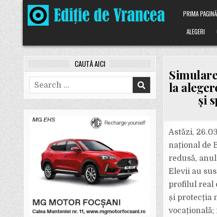
Skip
PRIMA PAGIN
to
content
ALEGERI
CAUTĂ AICI
Simulare
Search
la alegere
for:
şi 
Astăzi, 26.0
național de B
redusă, anul
Elevii au sus
profilul real
și protecția 
vocațională; 