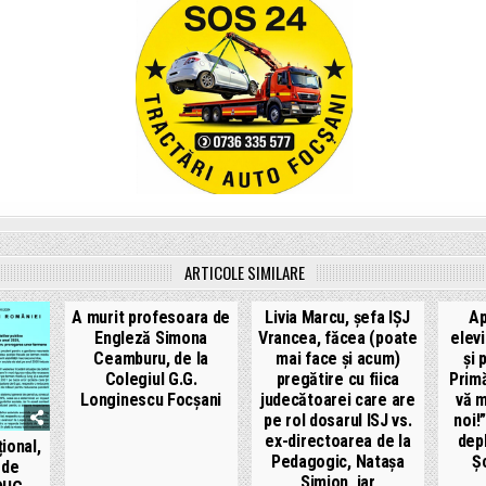
ARTICOLE SIMILARE
A murit profesoara de
Livia Marcu, șefa IȘJ
Ap
Engleză Simona
Vrancea, făcea (poate
elevi
Ceamburu, de la
mai face și acum)
și 
Colegiul G.G.
pregătire cu fiica
Primă
Longinescu Focșani
judecătoarei care are
vă m
pe rol dosarul ISJ vs.
noi!
ex-directoarea de la
depl
ional,
Pedagogic, Natașa
Șc
 de
Simion, iar