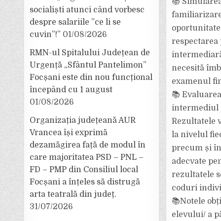
📚 Simularea
socialiști atunci când vorbesc
familiarizar
despre salariile ”ce li se
oportunitate
cuvin”!”
01/08/2026
respectarea 
RMN-ul Spitalului Județean de
intermediară 
Urgență „Sfântul Pantelimon”
necesită îmb
Focșani este din nou funcțional
examenul fin
începând cu 1 august
📚 Evaluarea 
01/08/2026
intermediul 
Organizația județeană AUR
Rezultatele v
Vrancea își exprimă
la nivelul fi
dezamăgirea față de modul în
precum și în
care majoritatea PSD – PNL –
adecvate pen
FD – PMP din Consiliul local
rezultatele 
Focșani a înțeles să distrugă
coduri indiv
arta teatrală din județ.
📚Notele obți
31/07/2026
elevului/ a p