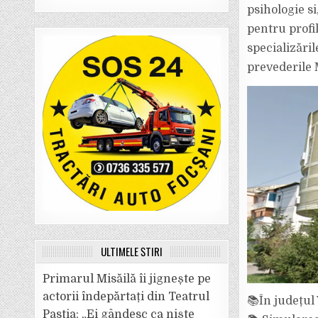
psihologie si
pentru profil
specializăril
prevederile 
ULTIMELE ȘTIRI
Primarul Misăilă îi jignește pe
actorii îndepărtați din Teatrul
📚În județul 
Pastia: „Ei gândesc ca niște