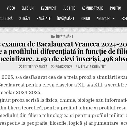
Ă
VIDEO
EMISIUNI
EVENIMENT
JUSTIȚIE
ADMINISTRAȚIE
POLITIC
CULTURĂ
STRĂZI
SĂNĂTATE
ÎNVĂȚĂMÂNT
OPINII
ANUNȚURI
EXE
POSTED
ÎNVĂȚĂMÂNT
IN
 examen de Bacalaureat Vrancea 2024-20
 a profilului diferenţiată în funcţie de fili
specializare. 2.150 de elevi înscriși, 498 abs
ON
EDITIEDEVRANCEA
26/03/2025
LEAVE A COMMENT
SIMULARE
EXAMEN
DE
3.2025, s-a desfășurat cea de a treia probă a simulării e
BACALAUREAT
VRANCEA
acalaureat pentru elevii claselor a XII-a/a XIII-a seral/fr
2024-
2025:
 școlar 2024-2025.
PROBA
LA
ținut proba scrisă la fizica, chimie, biologie sau informat
ALEGERE
A
PROFILULUI
 din filiera teoretică, pentru profilul tehnic și profilul re
DIFERENŢIATĂ
ÎN
mediului din filiera tehnologică și pentru profilul militar d
FUNCŢIE
DE
respectiv la geografie, filosofie, logică și argumentare, e
FILIERĂ,