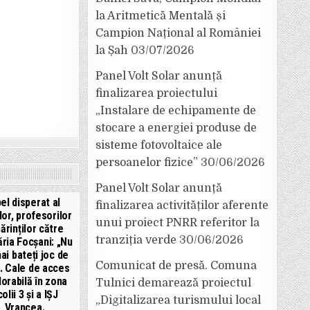
la Aritmetică Mentală și
Campion Național al României
la Șah
03/07/2026
Panel Volt Solar anunță
finalizarea proiectului
„Instalare de echipamente de
stocare a energiei produse de
sisteme fotovoltaice ale
persoanelor fizice”
30/06/2026
Panel Volt Solar anunță
el disperat al
finalizarea activităților aferente
lor, profesorilor
unui proiect PNRR referitor la
părinților către
tranziția verde
30/06/2026
ria Focșani: „Nu
ai bateți joc de
Comunicat de presă. Comuna
”. Cale de acces
orabilă în zona
Tulnici demarează proiectul
olii 3 și a IȘJ
„Digitalizarea turismului local
Vrancea.