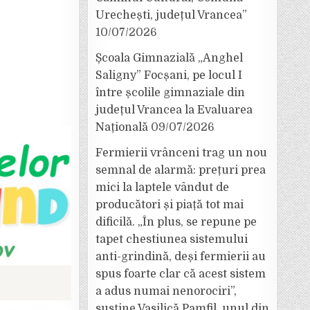
Urechești, județul Vrancea”
10/07/2026
Școala Gimnazială „Anghel
Saligny” Focșani, pe locul I
între școlile gimnaziale din
județul Vrancea la Evaluarea
Națională
09/07/2026
Fermierii vrânceni trag un nou
semnal de alarmă: prețuri prea
mici la laptele vândut de
producători și piață tot mai
dificilă. „În plus, se repune pe
tapet chestiunea sistemului
anti-grindină, deși fermierii au
spus foarte clar că acest sistem
a adus numai nenorociri”,
susține Vasilică Pamfil, unul din