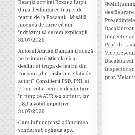
Reacția actriței Roxana Lupu
📚Mulțumim t
după desființarea trupei de
desfășurare 
teatru de la Focșani: „Misăilă
Președintele
mocnea de furie că am
Bacalaureat
îndrăznit să cerem explicații!”
Inspector șc
31/07/2026
Prof. dr. Li
Actorul Adrian Damian îl acuză
Vicepreședin
pe primarul Misăilă că a
Bacalaureat
desființat trupa de teatru din
Inspector șc
Focșani „din răzbunare față de
prof. Mela
actori”. Consilierii PSD, PNL și
FD au votat pentru desființare,
în timp ce AUR s-a abținut, iar
USR a votat împotrivă.
31/07/2026
Cum influențează adâncimea
sondei sub oglinda apei