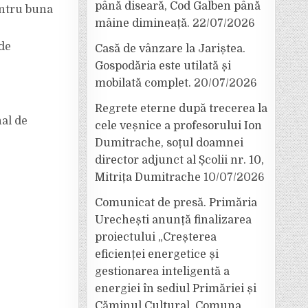
până diseară, Cod Galben până
entru buna
mâine dimineață.
22/07/2026
de
Casă de vânzare la Jariștea.
Gospodăria este utilată și
mobilată complet.
20/07/2026
Regrete eterne după trecerea la
al de
cele veșnice a profesorului Ion
Dumitrache, soțul doamnei
director adjunct al Școlii nr. 10,
Mitrița Dumitrache
10/07/2026
Comunicat de presă. Primăria
Urechești anunță finalizarea
proiectului „Creșterea
eficienței energetice și
gestionarea inteligentă a
energiei în sediul Primăriei și
Căminul Cultural, Comuna