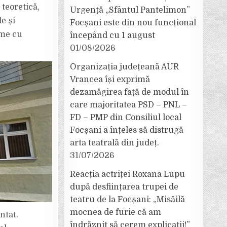
 teoretică,
Urgență „Sfântul Pantelimon”
le și
Focșani este din nou funcțional
rme cu
începând cu 1 august
01/08/2026
Organizația județeană AUR
Vrancea își exprimă
dezamăgirea față de modul în
care majoritatea PSD – PNL –
FD – PMP din Consiliul local
Focșani a înțeles să distrugă
arta teatrală din județ.
31/07/2026
Reacția actriței Roxana Lupu
după desființarea trupei de
teatru de la Focșani: „Misăilă
mocnea de furie că am
ntat.
îndrăznit să cerem explicații!”