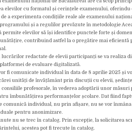
 examenului național de Bacalaureat are ca scop princip
ea elevilor cu formatul și cerințele examenului, oferindu-
 de a experimenta condițiile reale ale examenului naționa
programului și a regulilor prevăzute în metodologie Ace
permite elevilor să își identifice punctele forte și domen
unătățire, contribuind astfel la o pregătire mai eficientă
al.
lucrărilor redactate de elevii participanți se va realiza di
platformei de evaluare digitalizată.
or fi comunicate individual în data de 8 aprilie 2025 și vo
ecărei unități de învățământ prin discuții cu elevii, ședințe
 consiliile profesorale, în vederea adoptării unor măsuri
tru îmbunătățirea performanțelor școlare. Dat fiind fapt
se comunică individual, nu prin afișare, nu se vor înmâna 
iduale pentru anonimizare.
nute nu se trec în catalog. Prin excepție, la solicitarea sc
ărintelui, acestea pot fi trecute în catalog.