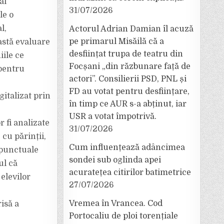
al
31/07/2026
le o
l,
Actorul Adrian Damian îl acuză
pe primarul Misăilă că a
astă evaluare
desființat trupa de teatru din
iile ce
Focșani „din răzbunare față de
 pentru
actori”. Consilierii PSD, PNL și
FD au votat pentru desființare,
gitalizat prin
în timp ce AUR s-a abținut, iar
USR a votat împotrivă.
r fi analizate
31/07/2026
 cu părinții,
Cum influențează adâncimea
 punctuale
sondei sub oglinda apei
ul că
acuratețea citirilor batimetrice
elevilor
27/07/2026
Vremea în Vrancea. Cod
risă a
Portocaliu de ploi torențiale