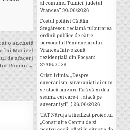
al comunei Tulnici, județul
Vrancea”
30/06/2026
Fostul polițist Cătălin
Stegărescu reclamă tulburarea
ordinii publice de către
cat o anchetă
personalul Penitenciarului
Vrancea într-o zonă
a lui Maricel
rezidențială din Focșani.
ul de afaceri
27/06/2026
ctor Roman →
Cristi Irimia: „Despre
suveranism, suveraniști și cum
se atacă singuri, fără să-și dea
seama, cei care-i… atacă pe
suveraniști” :)
26/06/2026
UAT Năruja a finalizat proiectul
„Construire Centru de zi
pentru copiii aflați în situație de