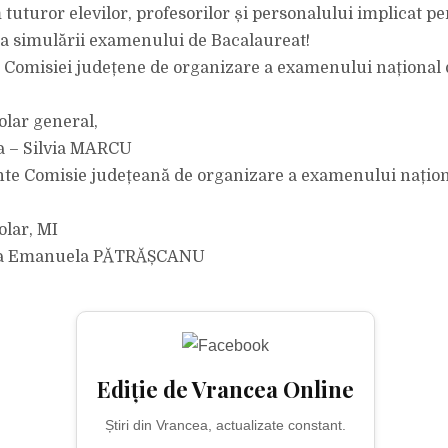
uturor elevilor, profesorilor și personalului implicat p
a simulării examenului de Bacalaureat!
 Comisiei județene de organizare a examenului național 
olar general,
via – Silvia MARCU
te Comisie județeană de organizare a examenului națion
olar, MI
nia Emanuela PĂTRĂȘCANU
Ediție de Vrancea Online
Știri din Vrancea, actualizate constant.