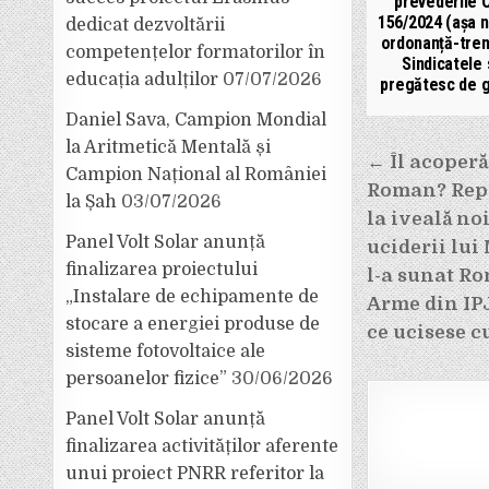
prevederile 
156/2024 (așa 
dedicat dezvoltării
ordonanță-tren
competențelor formatorilor în
Sindicatele
educația adulților
07/07/2026
pregătesc de g
Daniel Sava, Campion Mondial
la Aritmetică Mentală și
Navigar
← Îl acoperă
Campion Național al României
Roman? Repo
în
la Șah
03/07/2026
la iveală no
articole
Panel Volt Solar anunță
uciderii lui
finalizarea proiectului
l-a sunat Ro
„Instalare de echipamente de
Arme din IP
stocare a energiei produse de
ce ucisese c
sisteme fotovoltaice ale
persoanelor fizice”
30/06/2026
Panel Volt Solar anunță
finalizarea activităților aferente
unui proiect PNRR referitor la