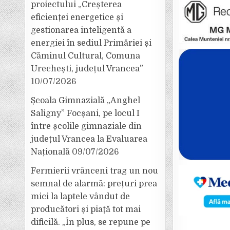
proiectului „Creșterea
eficienței energetice și
gestionarea inteligentă a
energiei în sediul Primăriei și
Căminul Cultural, Comuna
Urechești, județul Vrancea”
10/07/2026
Școala Gimnazială „Anghel
Saligny” Focșani, pe locul I
între școlile gimnaziale din
județul Vrancea la Evaluarea
Națională
09/07/2026
Fermierii vrânceni trag un nou
semnal de alarmă: prețuri prea
mici la laptele vândut de
producători și piață tot mai
dificilă. „În plus, se repune pe