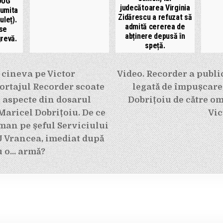
OUG
judecătoarea Virginia
numita
Zidărescu a refuzat să
uleț).
admită cererea de
 se
abținere depusă în
revă.
speță.
e
 cineva pe Victor
Video. Recorder a publi
rtajul Recorder scoate
legată de împușcare
i aspecte din dosarul
Dobrițoiu de către om
 Maricel Dobrițoiu. De ce
Vi
man pe șeful Serviciului
J Vrancea, imediat după
u o… armă?