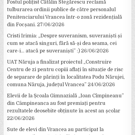
Fostul polițist Cătălin Stegărescu reclamă
tulburarea ordinii publice de către personalul
Penitenciarului Vrancea într-o zonă rezidențială
din Focșani.
27/06/2026
Cristi Irimia: „Despre suveranism, suveraniști și
cum se atacă singuri, fără să-și dea seama, cei
care-i… atacă pe suveraniști” :)
26/06/2026
UAT Năruja a finalizat proiectul „Construire
Centru de zi pentru copiii aflați în situație de risc
de separare de părinți în localitatea Podu Nărujei,
comuna Năruja, județul Vrancea”
24/06/2026
Elevii de la Școala Gimnazială „Ioan Cîmpineanu”
din Câmpineanca au fost premiați pentru
rezultatele deosebite obținute în acest an școlar
22/06/2026
Sute de elevi din Vrancea au participat la