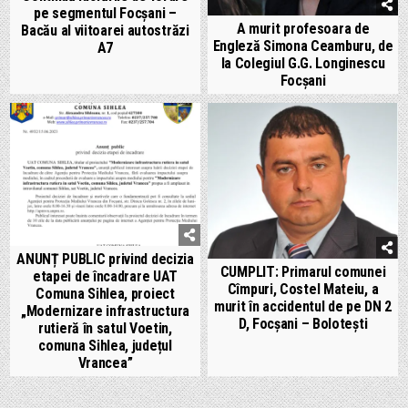
pe segmentul Focșani –
A murit profesoara de
Bacău al viitoarei autostrăzi
Engleză Simona Ceamburu, de
A7
la Colegiul G.G. Longinescu
Focșani
ANUNȚ PUBLIC privind decizia
CUMPLIT: Primarul comunei
etapei de încadrare UAT
Cîmpuri, Costel Mateiu, a
Comuna Sihlea, proiect
murit în accidentul de pe DN 2
„Modernizare infrastructura
D, Focșani – Bolotești
rutieră în satul Voetin,
comuna Sihlea, județul
Vrancea”