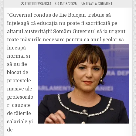
ON
EDITIEDEVRANCEA
11/08/2025
LEAVE A COMMENT
CRISTINA
DASCĂLU,
DEPUTAT
”Guvernul condus de Ilie Bolojan trebuie să
AUR:
„SOMĂM
înțeleagă că educația nu poate fi sacrificată pe
GUVERNUL
SĂ
altarul austerității! Somăm Guvernul să ia urgent
IA
TOATE
toate măsurile necesare pentru ca anul școlar să
MĂSURILE
NECESARE
PENTRU
înceapă
CA
ANUL
normal și
ȘCOLAR
SĂ
să nu fie
NU
FIE
blocat de
BLOCAT!”
protestele
masive ale
profesorilo
r, cauzate
de tăierile
salariale și
de