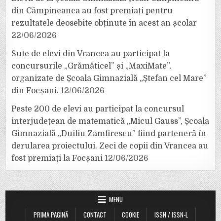
din Câmpineanca au fost premiați pentru
rezultatele deosebite obținute în acest an școlar
22/06/2026
Sute de elevi din Vrancea au participat la
concursurile „Grămăticel” și „MaxiMate”,
organizate de Școala Gimnazială „Ștefan cel Mare”
din Focșani.
12/06/2026
Peste 200 de elevi au participat la concursul
interjudețean de matematică „Micul Gauss”, Școala
Gimnazială „Duiliu Zamfirescu” fiind parteneră în
derularea proiectului. Zeci de copii din Vrancea au
fost premiați la Focșani
12/06/2026
MENU
PRIMA PAGINĂ
CONTACT
COOKIE
ISSN / ISSN-L