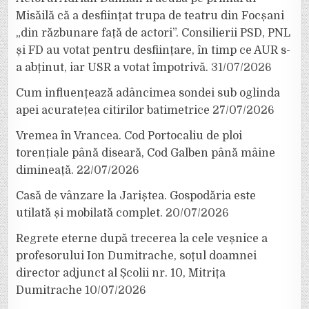
Misăilă că a desființat trupa de teatru din Focșani
„din răzbunare față de actori”. Consilierii PSD, PNL
și FD au votat pentru desființare, în timp ce AUR s-
a abținut, iar USR a votat împotrivă.
31/07/2026
Cum influențează adâncimea sondei sub oglinda
apei acuratețea citirilor batimetrice
27/07/2026
Vremea în Vrancea. Cod Portocaliu de ploi
torențiale până diseară, Cod Galben până mâine
dimineață.
22/07/2026
Casă de vânzare la Jariștea. Gospodăria este
utilată și mobilată complet.
20/07/2026
Regrete eterne după trecerea la cele veșnice a
profesorului Ion Dumitrache, soțul doamnei
director adjunct al Școlii nr. 10, Mitrița
Dumitrache
10/07/2026