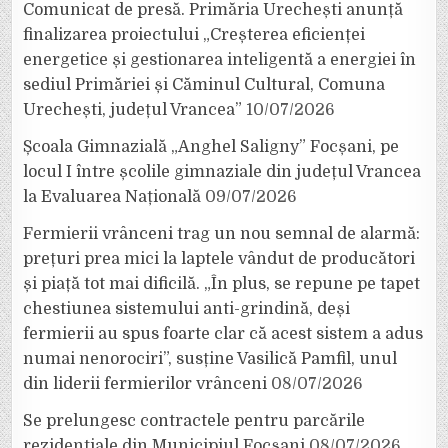
Comunicat de presă. Primăria Urechești anunță
finalizarea proiectului „Creșterea eficienței
energetice și gestionarea inteligentă a energiei în
sediul Primăriei și Căminul Cultural, Comuna
Urechești, județul Vrancea”
10/07/2026
Școala Gimnazială „Anghel Saligny” Focșani, pe
locul I între școlile gimnaziale din județul Vrancea
la Evaluarea Națională
09/07/2026
Fermierii vrânceni trag un nou semnal de alarmă:
prețuri prea mici la laptele vândut de producători
și piață tot mai dificilă. „În plus, se repune pe tapet
chestiunea sistemului anti-grindină, deși
fermierii au spus foarte clar că acest sistem a adus
numai nenorociri”, susține Vasilică Pamfil, unul
din liderii fermierilor vrânceni
08/07/2026
Se prelungesc contractele pentru parcările
rezidențiale din Municipiul Focșani
08/07/2026