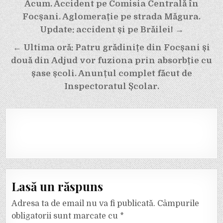
Navigare
Acum. Accident pe Comisia Centrală în
în
Focșani. Aglomerație pe strada Măgura.
articole
Update: accident și pe Brăilei! →
← Ultima oră: Patru grădinițe din Focșani și
două din Adjud vor fuziona prin absorbție cu
șase școli. Anunțul complet făcut de
Inspectoratul Școlar.
Lasă un răspuns
Adresa ta de email nu va fi publicată.
Câmpurile
obligatorii sunt marcate cu
*