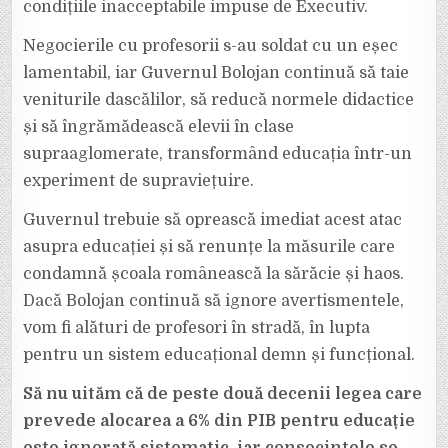
condițiile inacceptabile impuse de Executiv.
Negocierile cu profesorii s-au soldat cu un eșec
lamentabil, iar Guvernul Bolojan continuă să taie
veniturile dascălilor, să reducă normele didactice
și să îngrămădească elevii în clase
supraaglomerate, transformând educația într-un
experiment de supraviețuire.
Guvernul trebuie să oprească imediat acest atac
asupra educației și să renunțe la măsurile care
condamnă școala românească la sărăcie și haos.
Dacă Bolojan continuă să ignore avertismentele,
vom fi alături de profesori în stradă, în lupta
pentru un sistem educațional demn și funcțional.
Să nu uităm că de peste două decenii legea care
prevede alocarea a 6% din PIB pentru educație