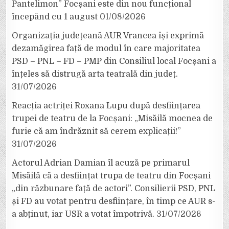
Pantelimon” Focșani este din nou funcțional
începând cu 1 august
01/08/2026
Organizația județeană AUR Vrancea își exprimă
dezamăgirea față de modul în care majoritatea
PSD – PNL – FD – PMP din Consiliul local Focșani a
înțeles să distrugă arta teatrală din județ.
31/07/2026
Reacția actriței Roxana Lupu după desființarea
trupei de teatru de la Focșani: „Misăilă mocnea de
furie că am îndrăznit să cerem explicații!”
31/07/2026
Actorul Adrian Damian îl acuză pe primarul
Misăilă că a desființat trupa de teatru din Focșani
„din răzbunare față de actori”. Consilierii PSD, PNL
și FD au votat pentru desființare, în timp ce AUR s-
a abținut, iar USR a votat împotrivă.
31/07/2026