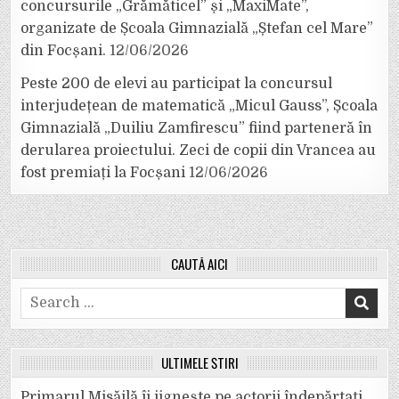
concursurile „Grămăticel” și „MaxiMate”,
organizate de Școala Gimnazială „Ștefan cel Mare”
din Focșani.
12/06/2026
Peste 200 de elevi au participat la concursul
interjudețean de matematică „Micul Gauss”, Școala
Gimnazială „Duiliu Zamfirescu” fiind parteneră în
derularea proiectului. Zeci de copii din Vrancea au
fost premiați la Focșani
12/06/2026
CAUTĂ AICI
Search
for:
ULTIMELE ȘTIRI
Primarul Misăilă îi jignește pe actorii îndepărtați