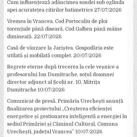
Cum influențează adâncimea sondei sub oglinda
apei acuratețea citirilor batimetrice
27/07/2026
Vremea în Vrancea. Cod Portocaliu de ploi
torențiale până diseară, Cod Galben până mâine
dimineață.
22/07/2026
Casă de vânzare la Jariștea. Gospodăria este
utilată și mobilată complet.
20/07/2026
Regrete eterne după trecerea la cele veșnice a
profesorului Ion Dumitrache, soțul doamnei
director adjunct al Școlii nr. 10, Mitrița
Dumitrache
10/07/2026
Comunicat de presă. Primăria Urechești anunță
finalizarea proiectului „Creșterea eficienței
energetice și gestionarea inteligentă a energiei în
sediul Primăriei și Căminul Cultural, Comuna
Urechești, județul Vrancea”
10/07/2026