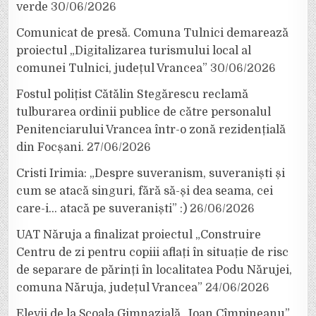
verde
30/06/2026
Comunicat de presă. Comuna Tulnici demarează
proiectul „Digitalizarea turismului local al
comunei Tulnici, județul Vrancea”
30/06/2026
Fostul polițist Cătălin Stegărescu reclamă
tulburarea ordinii publice de către personalul
Penitenciarului Vrancea într-o zonă rezidențială
din Focșani.
27/06/2026
Cristi Irimia: „Despre suveranism, suveraniști și
cum se atacă singuri, fără să-și dea seama, cei
care-i… atacă pe suveraniști” :)
26/06/2026
UAT Năruja a finalizat proiectul „Construire
Centru de zi pentru copiii aflați în situație de risc
de separare de părinți în localitatea Podu Nărujei,
comuna Năruja, județul Vrancea”
24/06/2026
Elevii de la Școala Gimnazială „Ioan Cîmpineanu”