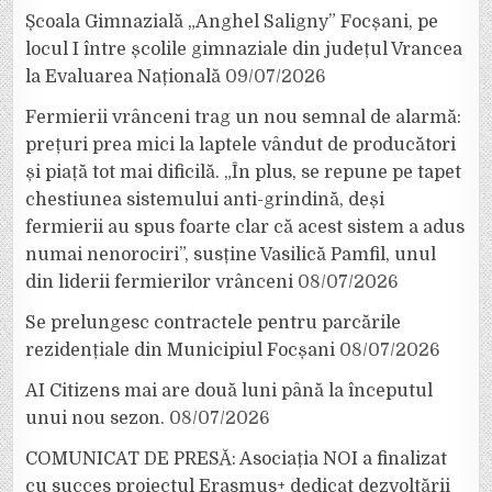
Școala Gimnazială „Anghel Saligny” Focșani, pe
locul I între școlile gimnaziale din județul Vrancea
la Evaluarea Națională
09/07/2026
Fermierii vrânceni trag un nou semnal de alarmă:
prețuri prea mici la laptele vândut de producători
și piață tot mai dificilă. „În plus, se repune pe tapet
chestiunea sistemului anti-grindină, deși
fermierii au spus foarte clar că acest sistem a adus
numai nenorociri”, susține Vasilică Pamfil, unul
din liderii fermierilor vrânceni
08/07/2026
Se prelungesc contractele pentru parcările
rezidențiale din Municipiul Focșani
08/07/2026
AI Citizens mai are două luni până la începutul
unui nou sezon.
08/07/2026
COMUNICAT DE PRESĂ: Asociația NOI a finalizat
cu succes proiectul Erasmus+ dedicat dezvoltării