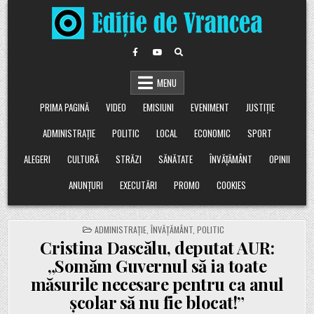
Skip
to
content
MENU
PRIMA PAGINĂ
VIDEO
EMISIUNI
EVENIMENT
JUSTIȚIE
ADMINISTRAȚIE
POLITIC
LOCAL
ECONOMIC
SPORT
ALEGERI
CULTURĂ
STRĂZI
SĂNĂTATE
ÎNVĂȚĂMÂNT
OPINII
ANUNȚURI
EXECUTĂRI
PROMO
COOKIES
POSTED
ADMINISTRAȚIE
,
ÎNVĂȚĂMÂNT
,
POLITIC
IN
Cristina Dascălu, deputat AUR:
„Somăm Guvernul să ia toate
măsurile necesare pentru ca anul
școlar să nu fie blocat!”