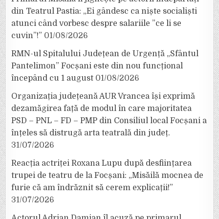
din Teatrul Pastia: „Ei gândesc ca niște socialiști
atunci când vorbesc despre salariile ”ce li se
cuvin”!”
01/08/2026
RMN-ul Spitalului Județean de Urgență „Sfântul
Pantelimon” Focșani este din nou funcțional
începând cu 1 august
01/08/2026
Organizația județeană AUR Vrancea își exprimă
dezamăgirea față de modul în care majoritatea
PSD – PNL – FD – PMP din Consiliul local Focșani a
înțeles să distrugă arta teatrală din județ.
31/07/2026
Reacția actriței Roxana Lupu după desființarea
trupei de teatru de la Focșani: „Misăilă mocnea de
furie că am îndrăznit să cerem explicații!”
31/07/2026
Actorul Adrian Damian îl acuză pe primarul