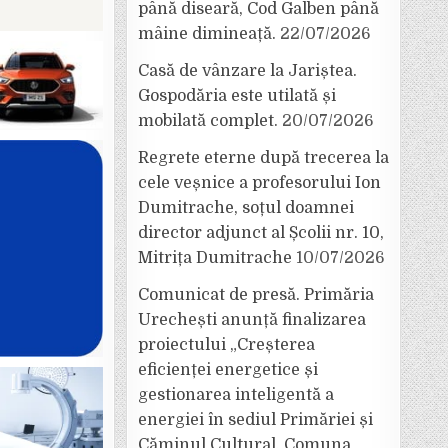
până diseară, Cod Galben până
mâine dimineață.
22/07/2026
Casă de vânzare la Jariștea.
Gospodăria este utilată și
mobilată complet.
20/07/2026
Regrete eterne după trecerea la
cele veșnice a profesorului Ion
Dumitrache, soțul doamnei
director adjunct al Școlii nr. 10,
Mitrița Dumitrache
10/07/2026
Comunicat de presă. Primăria
Urechești anunță finalizarea
proiectului „Creșterea
eficienței energetice și
gestionarea inteligentă a
energiei în sediul Primăriei și
Căminul Cultural, Comuna