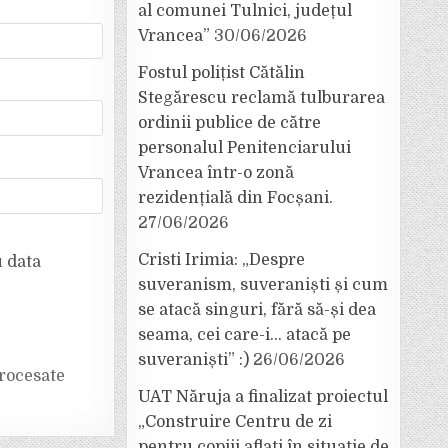
al comunei Tulnici, județul
Vrancea”
30/06/2026
Fostul polițist Cătălin
Stegărescu reclamă tulburarea
ordinii publice de către
personalul Penitenciarului
Vrancea într-o zonă
rezidențială din Focșani.
27/06/2026
Cristi Irimia: „Despre
u data
suveranism, suveraniști și cum
se atacă singuri, fără să-și dea
seama, cei care-i… atacă pe
suveraniști” :)
26/06/2026
rocesate
UAT Năruja a finalizat proiectul
„Construire Centru de zi
pentru copiii aflați în situație de