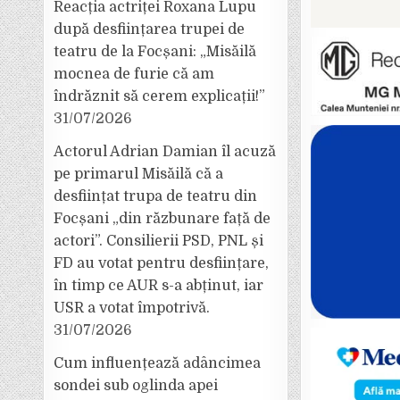
Reacția actriței Roxana Lupu
după desființarea trupei de
teatru de la Focșani: „Misăilă
mocnea de furie că am
îndrăznit să cerem explicații!”
31/07/2026
Actorul Adrian Damian îl acuză
pe primarul Misăilă că a
desființat trupa de teatru din
Focșani „din răzbunare față de
actori”. Consilierii PSD, PNL și
FD au votat pentru desființare,
în timp ce AUR s-a abținut, iar
USR a votat împotrivă.
31/07/2026
Cum influențează adâncimea
sondei sub oglinda apei