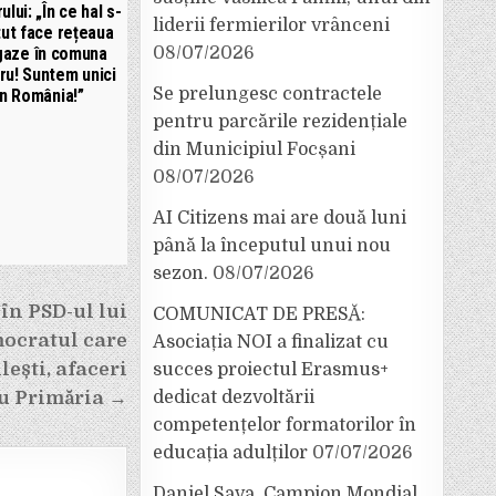
rului: „În ce hal s-
liderii fermierilor vrânceni
tut face rețeaua
08/07/2026
gaze în comuna
ru! Suntem unici
Se prelungesc contractele
în România!”
pentru parcările rezidențiale
din Municipiul Focșani
08/07/2026
AI Citizens mai are două luni
până la începutul unui nou
sezon.
08/07/2026
 în PSD-ul lui
COMUNICAT DE PRESĂ:
mocratul care
Asociația NOI a finalizat cu
lești, afaceri
succes proiectul Erasmus+
dedicat dezvoltării
u Primăria →
competențelor formatorilor în
educația adulților
07/07/2026
Daniel Sava, Campion Mondial