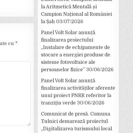
la Aritmetică Mentală și
Campion Național al României
la Șah
03/07/2026
Panel Volt Solar anunță
finalizarea proiectului
cate cu
*
„Instalare de echipamente de
stocare a energiei produse de
sisteme fotovoltaice ale
persoanelor fizice”
30/06/2026
Panel Volt Solar anunță
finalizarea activităților aferente
unui proiect PNRR referitor la
tranziția verde
30/06/2026
Comunicat de presă. Comuna
Tulnici demarează proiectul
„Digitalizarea turismului local