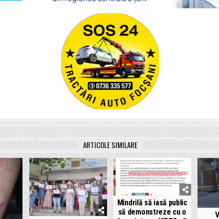
ARTICOLE SIMILARE
Mîndrilă să iasă public
să demonstreze cu o
V