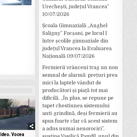
Urechești, județul Vrancea”
10/07/2026
Școala Gimnazială „Anghel
Saligny” Focșani, pe locul I
între școlile gimnaziale din
județul Vrancea la Evaluarea
Națională
09/07/2026
Fermierii vrânceni trag un nou
semnal de alarmă: prețuri prea
mici la laptele vândut de
producători și piață tot mai
dificilă. „În plus, se repune pe
tapet chestiunea sistemului
anti-grindină, deși fermierii au
spus foarte clar că acest sistem
a adus numai nenorociri”,
ideo. Vocea
susține Vasilică Pamfil, unul din