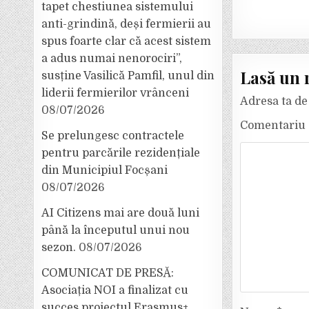
tapet chestiunea sistemului
anti-grindină, deși fermierii au
spus foarte clar că acest sistem
a adus numai nenorociri”,
Lasă un 
susține Vasilică Pamfil, unul din
liderii fermierilor vrânceni
Adresa ta de 
08/07/2026
Comentariu
Se prelungesc contractele
pentru parcările rezidențiale
din Municipiul Focșani
08/07/2026
AI Citizens mai are două luni
până la începutul unui nou
sezon.
08/07/2026
COMUNICAT DE PRESĂ:
Asociația NOI a finalizat cu
succes proiectul Erasmus+