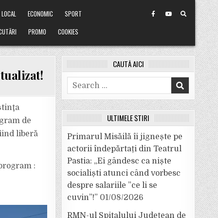
LOCAL
ECONOMIC
SPORT
CUTĂRI
PROMO
COOKIES
CAUTĂ AICI
tualizat!
Search
for:
tinţa
ULTIMELE ȘTIRI
rogram de
ind liberă
Primarul Misăilă îi jignește pe
actorii îndepărtați din Teatrul
Pastia: „Ei gândesc ca niște
 program :
socialiști atunci când vorbesc
despre salariile ”ce li se
cuvin”!”
01/08/2026
RMN-ul Spitalului Județean de