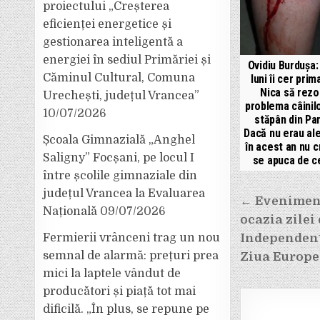
proiectului „Creșterea
eficienței energetice și
gestionarea inteligentă a
energiei în sediul Primăriei și
Ovidiu Burdușa:
Căminul Cultural, Comuna
luni îi cer prim
Nica să rezo
Urechești, județul Vrancea”
problema câinilo
10/07/2026
stăpân din Pan
Dacă nu erau al
Școala Gimnazială „Anghel
în acest an nu c
Saligny” Focșani, pe locul I
se apuca de c
între școlile gimnaziale din
județul Vrancea la Evaluarea
Navigar
← Eveniment
Națională
09/07/2026
în
ocazia zilei
articole
Fermierii vrânceni trag un nou
Independențe
semnal de alarmă: prețuri prea
Ziua Europe
mici la laptele vândut de
producători și piață tot mai
dificilă. „În plus, se repune pe