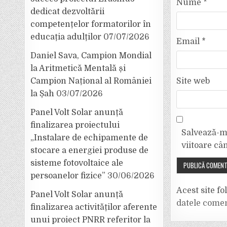
Nume
*
dedicat dezvoltării
competențelor formatorilor în
educația adulților
07/07/2026
Email
*
Daniel Sava, Campion Mondial
la Aritmetică Mentală și
Site web
Campion Național al României
la Șah
03/07/2026
Panel Volt Solar anunță
finalizarea proiectului
Salvează-mi
„Instalare de echipamente de
viitoare câ
stocare a energiei produse de
sisteme fotovoltaice ale
persoanelor fizice”
30/06/2026
Acest site f
Panel Volt Solar anunță
datele comen
finalizarea activităților aferente
unui proiect PNRR referitor la