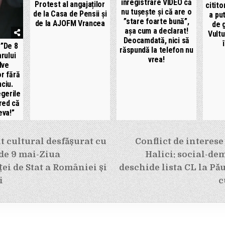
înregistrare VIDEO că
Protest al angajaților
citito
nu tușește și că are o
de la Casa de Pensii și
a pu
”stare foarte bună”,
de la AJOFM Vrancea
de 
așa cum a declarat!
Vultu
Deocamdată, nici să
 ”De 8
răspundă la telefon nu
arului
vrea!
lve
r fără
ciu.
egerile
red că
eva!”
e
 cultural desfășurat cu
Conflict de interese
 de 9 mai-Ziua
Halici: social-de
i de Stat a României și
deschide lista CL la Pău
i
c