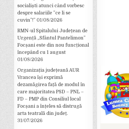
socialiști atunci când vorbesc
despre salariile ”ce li se
cuvin”!”
01/08/2026
RMN-ul Spitalului Județean de
Urgență „Sfântul Pantelimon”
Focșani este din nou funcțional
începând cu 1 august
01/08/2026
Organizația județeană AUR
Vrancea își exprimă
dezamăgirea față de modul în
care majoritatea PSD – PNL –
FD – PMP din Consiliul local
Focșani a înțeles să distrugă
arta teatrală din județ.
31/07/2026