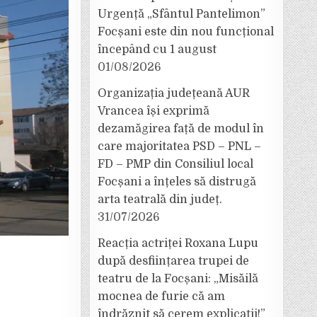
Urgență „Sfântul Pantelimon”
Focșani este din nou funcțional
începând cu 1 august
01/08/2026
Organizația județeană AUR
Vrancea își exprimă
dezamăgirea față de modul în
care majoritatea PSD – PNL –
FD – PMP din Consiliul local
Focșani a înțeles să distrugă
arta teatrală din județ.
31/07/2026
Reacția actriței Roxana Lupu
după desființarea trupei de
teatru de la Focșani: „Misăilă
mocnea de furie că am
îndrăznit să cerem explicații!”