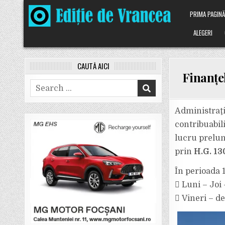
Skip
PRIMA PAGIN
to
content
ALEGERI
CAUTĂ AICI
Finanțe
Search
for:
Administraţi
contribuabil
lucru prelun
prin
H.G. 13
În perioada 
 Luni – Joi 
 Vineri – de