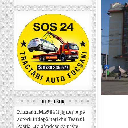
ULTIMELE ȘTIRI
Primarul Misăilă îi jignește pe
actorii îndepărtați din Teatrul
Pastia: „Ei gândesc ca niște