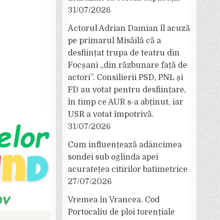
31/07/2026
Actorul Adrian Damian îl acuză
pe primarul Misăilă că a
desființat trupa de teatru din
Focșani „din răzbunare față de
actori”. Consilierii PSD, PNL și
FD au votat pentru desființare,
în timp ce AUR s-a abținut, iar
USR a votat împotrivă.
31/07/2026
Cum influențează adâncimea
sondei sub oglinda apei
acuratețea citirilor batimetrice
27/07/2026
Vremea în Vrancea. Cod
Portocaliu de ploi torențiale