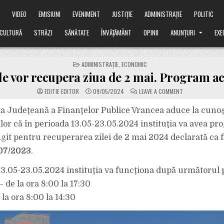
Ă
VIDEO
EMISIUNI
EVENIMENT
JUSTIȚIE
ADMINISTRAȚIE
POLITIC
CULTURĂ
STRĂZI
SĂNĂTATE
ÎNVĂȚĂMÂNT
OPINII
ANUNȚURI
EXE
POSTED
ADMINISTRAȚIE
,
ECONOMIC
IN
le vor recupera ziua de 2 mai. Program ac
ON
EDITIE EDITOR
09/05/2024
LEAVE A COMMENT
FINANȚELE
VOR
RECUPERA
a Judeţeană a Finanţelor Publice Vrancea aduce la cunoş
ZIUA
DE
ilor că în perioada 13.05-23.05.2024 instituţia va avea p
2
MAI.
git pentru recuperarea zilei de 2 mai 2024 declarată ca fi
PROGRAM
ACTUALIZAT!
07/2023
.
13.05-23.05.2024 instituţia va funcţiona după următorul
– de la ora 8:00 la 17:30
 la ora 8:00 la 14:30