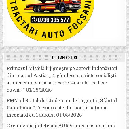
ULTIMELE ȘTIRI
Primarul Misăilă îi jignește pe actorii îndepărtați
din Teatrul Pastia: „Ei gândesc ca niște socialiști
atunci când vorbesc despre salariile ”ce li se
cuvin”!”
01/08/2026
RMN-ul Spitalului Județean de Urgență „Sfântul
Pantelimon” Focșani este din nou funcțional
începând cu 1 august
01/08/2026
Organizația județeană AUR Vrancea își exprimă