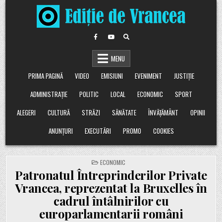
Skip
to
content
MENU
PRIMA PAGINĂ
VIDEO
EMISIUNI
EVENIMENT
JUSTIȚIE
ADMINISTRAȚIE
POLITIC
LOCAL
ECONOMIC
SPORT
ALEGERI
CULTURĂ
STRĂZI
SĂNĂTATE
ÎNVĂȚĂMÂNT
OPINII
ANUNȚURI
EXECUTĂRI
PROMO
COOKIES
POSTED
ECONOMIC
IN
Patronatul Întreprinderilor Private
Vrancea, reprezentat la Bruxelles în
cadrul întâlnirilor cu
europarlamentarii români