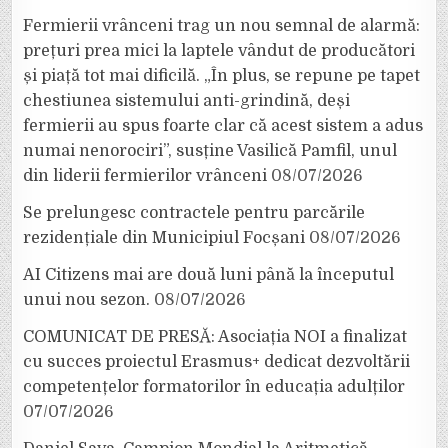
Fermierii vrânceni trag un nou semnal de alarmă:
prețuri prea mici la laptele vândut de producători
și piață tot mai dificilă. „În plus, se repune pe tapet
chestiunea sistemului anti-grindină, deși
fermierii au spus foarte clar că acest sistem a adus
numai nenorociri”, susține Vasilică Pamfil, unul
din liderii fermierilor vrânceni
08/07/2026
Se prelungesc contractele pentru parcările
rezidențiale din Municipiul Focșani
08/07/2026
AI Citizens mai are două luni până la începutul
unui nou sezon.
08/07/2026
COMUNICAT DE PRESĂ: Asociația NOI a finalizat
cu succes proiectul Erasmus+ dedicat dezvoltării
competențelor formatorilor în educația adulților
07/07/2026