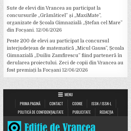
Sute de elevi din Vrancea au participat la
concursurile „Grămăticel” și „MaxiMate”,
organizate de Școala Gimnazială „Ștefan cel Mare”
din Focșani.
12/06/2026
Peste 200 de elevi au participat la concursul
interjudețean de matematică „Micul Gauss”, Școala
Gimnazială „Duiliu Zamfirescu” fiind parteneră în
derularea proiectului. Zeci de copii din Vrancea au
fost premiați la Focșani
12/06/2026
MENU
PRIMA PAGINĂ
CONTACT
COOKIE
ISSN / ISSN-L
POLITICĂ DE CONFIDENȚIALITATE
PUBLICITATE
REDACȚIA