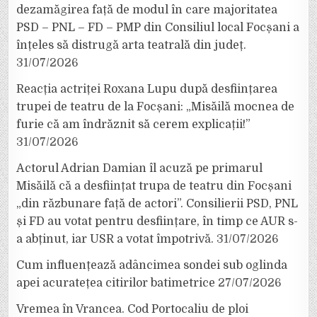
dezamăgirea față de modul în care majoritatea
PSD – PNL – FD – PMP din Consiliul local Focșani a
înțeles să distrugă arta teatrală din județ.
31/07/2026
Reacția actriței Roxana Lupu după desființarea
trupei de teatru de la Focșani: „Misăilă mocnea de
furie că am îndrăznit să cerem explicații!”
31/07/2026
Actorul Adrian Damian îl acuză pe primarul
Misăilă că a desființat trupa de teatru din Focșani
„din răzbunare față de actori”. Consilierii PSD, PNL
și FD au votat pentru desființare, în timp ce AUR s-
a abținut, iar USR a votat împotrivă.
31/07/2026
Cum influențează adâncimea sondei sub oglinda
apei acuratețea citirilor batimetrice
27/07/2026
Vremea în Vrancea. Cod Portocaliu de ploi