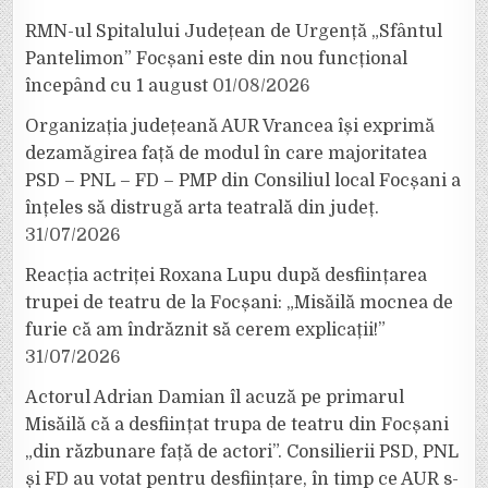
RMN-ul Spitalului Județean de Urgență „Sfântul
Pantelimon” Focșani este din nou funcțional
începând cu 1 august
01/08/2026
Organizația județeană AUR Vrancea își exprimă
dezamăgirea față de modul în care majoritatea
PSD – PNL – FD – PMP din Consiliul local Focșani a
înțeles să distrugă arta teatrală din județ.
31/07/2026
Reacția actriței Roxana Lupu după desființarea
trupei de teatru de la Focșani: „Misăilă mocnea de
furie că am îndrăznit să cerem explicații!”
31/07/2026
Actorul Adrian Damian îl acuză pe primarul
Misăilă că a desființat trupa de teatru din Focșani
„din răzbunare față de actori”. Consilierii PSD, PNL
și FD au votat pentru desființare, în timp ce AUR s-