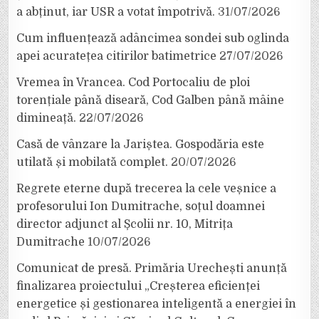
a abținut, iar USR a votat împotrivă.
31/07/2026
Cum influențează adâncimea sondei sub oglinda
apei acuratețea citirilor batimetrice
27/07/2026
Vremea în Vrancea. Cod Portocaliu de ploi
torențiale până diseară, Cod Galben până mâine
dimineață.
22/07/2026
Casă de vânzare la Jariștea. Gospodăria este
utilată și mobilată complet.
20/07/2026
Regrete eterne după trecerea la cele veșnice a
profesorului Ion Dumitrache, soțul doamnei
director adjunct al Școlii nr. 10, Mitrița
Dumitrache
10/07/2026
Comunicat de presă. Primăria Urechești anunță
finalizarea proiectului „Creșterea eficienței
energetice și gestionarea inteligentă a energiei în