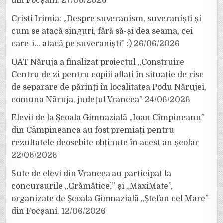
din Focșani.
27/06/2026
Cristi Irimia: „Despre suveranism, suveraniști și
cum se atacă singuri, fără să-și dea seama, cei
care-i… atacă pe suveraniști” :)
26/06/2026
UAT Năruja a finalizat proiectul „Construire
Centru de zi pentru copiii aflați în situație de risc
de separare de părinți în localitatea Podu Nărujei,
comuna Năruja, județul Vrancea”
24/06/2026
Elevii de la Școala Gimnazială „Ioan Cîmpineanu”
din Câmpineanca au fost premiați pentru
rezultatele deosebite obținute în acest an școlar
22/06/2026
Sute de elevi din Vrancea au participat la
concursurile „Grămăticel” și „MaxiMate”,
organizate de Școala Gimnazială „Ștefan cel Mare”
din Focșani.
12/06/2026