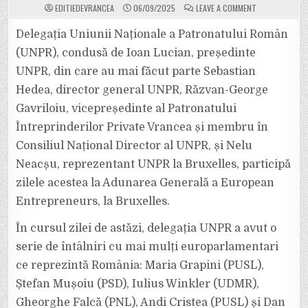
ON
EDITIEDEVRANCEA
06/09/2025
LEAVE A COMMENT
PATRONATUL
ÎNTREPRINDER
PRIVATE
Delegația Uniunii Naționale a Patronatului Român
VRANCEA,
REPREZENTAT
(UNPR), condusă de Ioan Lucian, președinte
LA
BRUXELLES
UNPR, din care au mai făcut parte Sebastian
ÎN
CADRUL
Hedea, director general UNPR, Răzvan-George
ÎNTÂLNIRILOR
CU
EUROPARLAMEN
Gavriloiu, vicepreședinte al Patronatului
ROMÂNI
Întreprinderilor Private Vrancea și membru în
Consiliul Național Director al UNPR, și Nelu
Neacșu, reprezentant UNPR la Bruxelles, participă
zilele acestea la Adunarea Generală a European
Entrepreneurs, la Bruxelles.
În cursul zilei de astăzi, delegația UNPR a avut o
serie de întâlniri cu mai mulți europarlamentari
ce reprezintă România: Maria Grapini (PUSL),
Ștefan Mușoiu (PSD), Iulius Winkler (UDMR),
Gheorghe Falcă (PNL), Andi Cristea (PUSL) și Dan