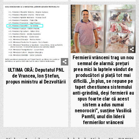
Fermierii vrânceni trag un nou
semnal de alarmă: prețuri
prea mici la laptele vândut de
ULTIMA ORĂ: Deputatul PNL
producători și piață tot mai
de Vrancea, Ion Ștefan,
dificilă. „În plus, se repune pe
propus ministru al Dezvoltării
tapet chestiunea sistemului
anti-grindină, deși fermierii au
spus foarte clar că acest
sistem a adus numai
nenorociri”, susține Vasilică
Pamfil, unul din liderii
fermierilor vrânceni