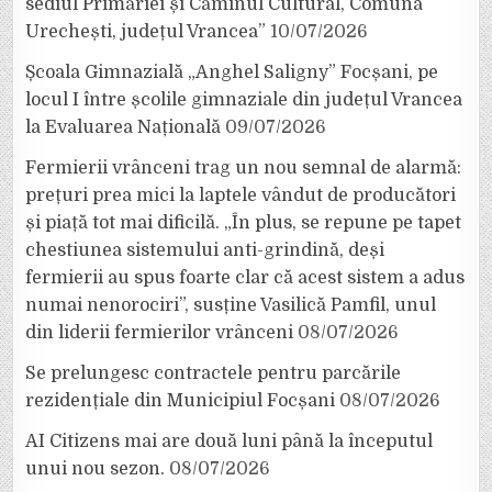
sediul Primăriei și Căminul Cultural, Comuna
Urechești, județul Vrancea”
10/07/2026
Școala Gimnazială „Anghel Saligny” Focșani, pe
locul I între școlile gimnaziale din județul Vrancea
la Evaluarea Națională
09/07/2026
Fermierii vrânceni trag un nou semnal de alarmă:
prețuri prea mici la laptele vândut de producători
și piață tot mai dificilă. „În plus, se repune pe tapet
chestiunea sistemului anti-grindină, deși
fermierii au spus foarte clar că acest sistem a adus
numai nenorociri”, susține Vasilică Pamfil, unul
din liderii fermierilor vrânceni
08/07/2026
Se prelungesc contractele pentru parcările
rezidențiale din Municipiul Focșani
08/07/2026
AI Citizens mai are două luni până la începutul
unui nou sezon.
08/07/2026