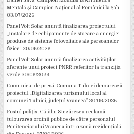
Daniel Sava, Campion Mondial la Aritmetică
Mentală și Campion Național al României la Șah
03/07/2026
Panel Volt Solar anunță finalizarea proiectului
„Instalare de echipamente de stocare a energiei
produse de sisteme fotovoltaice ale persoanelor
fizice”
30/06/2026
Panel Volt Solar anunță finalizarea activităților
aferente unui proiect PNRR referitor la tranziția
verde
30/06/2026
Comunicat de presă. Comuna Tulnici demarează
proiectul „Digitalizarea turismului local al
comunei Tulnici, județul Vrancea”
30/06/2026
Fostul polițist Cătălin Stegărescu reclamă
tulburarea ordinii publice de către personalul
Penitenciarului Vrancea într-o zonă rezidențială