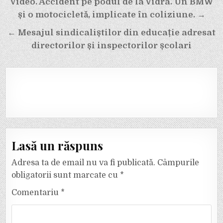
Navigare
Video. Accident pe podul de la Vidra. Un BMW
și o motocicletă, implicate în coliziune. →
în
← Mesajul sindicaliștilor din educație adresat
articole
directorilor și inspectorilor școlari
Lasă un răspuns
Adresa ta de email nu va fi publicată.
Câmpurile
obligatorii sunt marcate cu
*
Comentariu
*