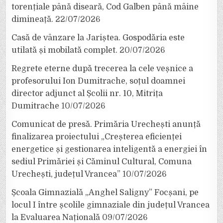
torențiale până diseară, Cod Galben până mâine
dimineață.
22/07/2026
Casă de vânzare la Jariștea. Gospodăria este
utilată și mobilată complet.
20/07/2026
Regrete eterne după trecerea la cele veșnice a
profesorului Ion Dumitrache, soțul doamnei
director adjunct al Școlii nr. 10, Mitrița
Dumitrache
10/07/2026
Comunicat de presă. Primăria Urechești anunță
finalizarea proiectului „Creșterea eficienței
energetice și gestionarea inteligentă a energiei în
sediul Primăriei și Căminul Cultural, Comuna
Urechești, județul Vrancea”
10/07/2026
Școala Gimnazială „Anghel Saligny” Focșani, pe
locul I între școlile gimnaziale din județul Vrancea
la Evaluarea Națională
09/07/2026