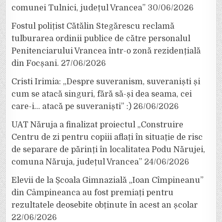
comunei Tulnici, județul Vrancea”
30/06/2026
Fostul polițist Cătălin Stegărescu reclamă
tulburarea ordinii publice de către personalul
Penitenciarului Vrancea într-o zonă rezidențială
din Focșani.
27/06/2026
Cristi Irimia: „Despre suveranism, suveraniști și
cum se atacă singuri, fără să-și dea seama, cei
care-i… atacă pe suveraniști” :)
26/06/2026
UAT Năruja a finalizat proiectul „Construire
Centru de zi pentru copiii aflați în situație de risc
de separare de părinți în localitatea Podu Nărujei,
comuna Năruja, județul Vrancea”
24/06/2026
Elevii de la Școala Gimnazială „Ioan Cîmpineanu”
din Câmpineanca au fost premiați pentru
rezultatele deosebite obținute în acest an școlar
22/06/2026