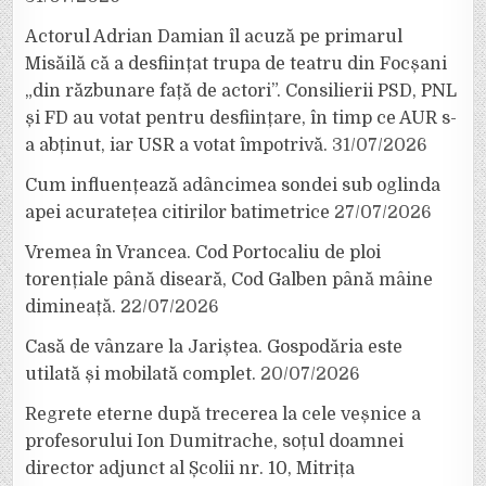
Actorul Adrian Damian îl acuză pe primarul
Misăilă că a desființat trupa de teatru din Focșani
„din răzbunare față de actori”. Consilierii PSD, PNL
și FD au votat pentru desființare, în timp ce AUR s-
a abținut, iar USR a votat împotrivă.
31/07/2026
Cum influențează adâncimea sondei sub oglinda
apei acuratețea citirilor batimetrice
27/07/2026
Vremea în Vrancea. Cod Portocaliu de ploi
torențiale până diseară, Cod Galben până mâine
dimineață.
22/07/2026
Casă de vânzare la Jariștea. Gospodăria este
utilată și mobilată complet.
20/07/2026
Regrete eterne după trecerea la cele veșnice a
profesorului Ion Dumitrache, soțul doamnei
director adjunct al Școlii nr. 10, Mitrița