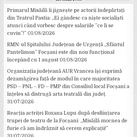
Primarul Misăilă îi jignește pe actorii îndepărtați
din Teatrul Pastia: „Ei gândesc ca niște socialiști
atunci când vorbesc despre salariile ”ce li se
cuvin”!”
01/08/2026
RMN-ul Spitalului Județean de Urgență „Sfântul
Pantelimon” Focșani este din nou funcțional
începând cu 1 august
01/08/2026
Organizația județeană AUR Vrancea își exprimă
dezamăgirea față de modul în care majoritatea
PSD – PNL – FD – PMP din Consiliul local Focșani a
înțeles să distrugă arta teatrală din județ.
31/07/2026
Reacția actriței Roxana Lupu după desființarea
trupei de teatru de la Focșani: „Misăilă mocnea de
furie că am îndrăznit să cerem explicații!”
31/07/2026