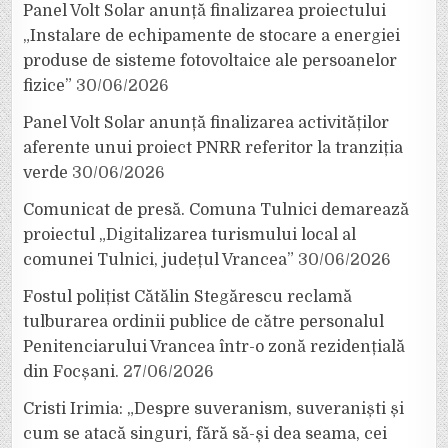
Panel Volt Solar anunță finalizarea proiectului
„Instalare de echipamente de stocare a energiei
produse de sisteme fotovoltaice ale persoanelor
fizice”
30/06/2026
Panel Volt Solar anunță finalizarea activităților
aferente unui proiect PNRR referitor la tranziția
verde
30/06/2026
Comunicat de presă. Comuna Tulnici demarează
proiectul „Digitalizarea turismului local al
comunei Tulnici, județul Vrancea”
30/06/2026
Fostul polițist Cătălin Stegărescu reclamă
tulburarea ordinii publice de către personalul
Penitenciarului Vrancea într-o zonă rezidențială
din Focșani.
27/06/2026
Cristi Irimia: „Despre suveranism, suveraniști și
cum se atacă singuri, fără să-și dea seama, cei