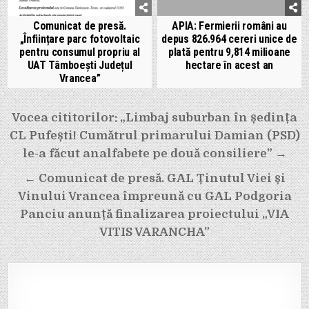
Comunicat de presă.
APIA: Fermierii români au
„Înființare parc fotovoltaic
depus 826.964 cereri unice de
pentru consumul propriu al
plată pentru 9,814 milioane
UAT Tâmboești Județul
hectare în acest an
Vrancea”
Navigare
Vocea cititorilor: „Limbaj suburban în ședința
CL Pufești! Cumătrul primarului Damian (PSD)
în
le-a făcut analfabete pe două consiliere” →
articole
← Comunicat de presă. GAL Ținutul Viei și
Vinului Vrancea împreună cu GAL Podgoria
Panciu anunță finalizarea proiectului „VIA
VITIS VARANCHA”