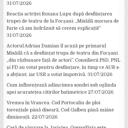
31/07/2026
Reacția actriței Roxana Lupu după desființarea
trupei de teatru de la Focșani: „Misăilă mocnea de
furie că am îndrăznit să cerem explicații!”
31/07/2026
Actorul Adrian Damian îl acuză pe primarul
Misăilă că a desființat trupa de teatru din Focșani
„din răzbunare față de actori”. Consilierii PSD, PNL
și FD au votat pentru desființare, în timp ce AUR s-
a abținut, iar USR a votat împotrivă.
31/07/2026
Cum influențează adâncimea sondei sub oglinda
apei acuratețea citirilor batimetrice
27/07/2026
Vremea în Vrancea. Cod Portocaliu de ploi
torențiale până diseară, Cod Galben până mâine
dimineață.
22/07/2026
Casă de vânzare la Jariștea. Gospodăria este