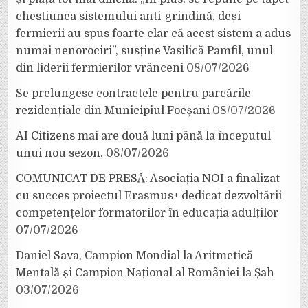
chestiunea sistemului anti-grindină, deși
fermierii au spus foarte clar că acest sistem a adus
numai nenorociri”, susține Vasilică Pamfil, unul
din liderii fermierilor vrânceni
08/07/2026
Se prelungesc contractele pentru parcările
rezidențiale din Municipiul Focșani
08/07/2026
AI Citizens mai are două luni până la începutul
unui nou sezon.
08/07/2026
COMUNICAT DE PRESĂ: Asociația NOI a finalizat
cu succes proiectul Erasmus+ dedicat dezvoltării
competențelor formatorilor în educația adulților
07/07/2026
Daniel Sava, Campion Mondial la Aritmetică
Mentală și Campion Național al României la Șah
03/07/2026