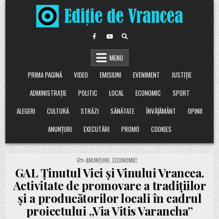
Skip
to
content
MENU
PRIMA PAGINĂ
VIDEO
EMISIUNI
EVENIMENT
JUSTIȚIE
ADMINISTRAȚIE
POLITIC
LOCAL
ECONOMIC
SPORT
ALEGERI
CULTURĂ
STRĂZI
SĂNĂTATE
ÎNVĂȚĂMÂNT
OPINII
ANUNȚURI
EXECUTĂRI
PROMO
COOKIES
POSTED
ANUNȚURI
,
ECONOMIC
IN
GAL Ținutul Viei și Vinului Vrancea.
Activitate de promovare a tradițiilor
și a producătorilor locali în cadrul
proiectului „Via Vitis Varancha”