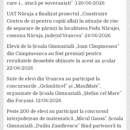
care-i… atacă pe suveraniști” :)
26/06/2026
UAT Năruja a finalizat proiectul „Construire
Centru de zi pentru copiii aflați în situație de risc
de separare de părinți în localitatea Podu Nărujei,
comuna Năruja, județul Vrancea”
24/06/2026
Elevii de la Școala Gimnazială „Ioan Cîmpineanu”
din Câmpineanca au fost premiați pentru
rezultatele deosebite obținute în acest an școlar
22/06/2026
Sute de elevi din Vrancea au participat la
concursurile „Grămăticel” și „MaxiMate”,
organizate de Școala Gimnazială „Ștefan cel Mare”
din Focșani.
12/06/2026
Peste 200 de elevi au participat la concursul
interjudețean de matematică „Micul Gauss”, Școala
Gimnazială „Duiliu Zamfirescu” fiind parteneră în