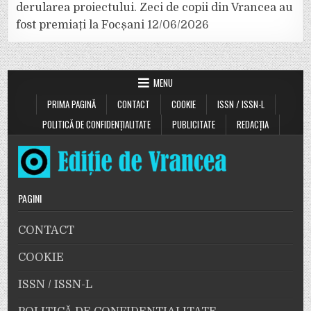
derularea proiectului. Zeci de copii din Vrancea au
fost premiați la Focșani
12/06/2026
MENU
PRIMA PAGINĂ
CONTACT
COOKIE
ISSN / ISSN-L
POLITICĂ DE CONFIDENȚIALITATE
PUBLICITATE
REDACȚIA
PAGINI
CONTACT
COOKIE
ISSN / ISSN-L