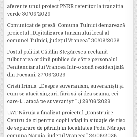
aferente unui proiect PNRR referitor la tranziția
verde
30/06/2026
Comunicat de presă. Comuna Tulnici demarează
proiectul „Digitalizarea turismului local al
comunei Tulnici, județul Vrancea”
30/06/2026
Fostul polițist Cătălin Stegărescu reclamă
tulburarea ordinii publice de către personalul
Penitenciarului Vrancea într-o zonă rezidențială
din Focșani.
27/06/2026
Cristi Irimia: „Despre suveranism, suveraniști și
cum se atacă singuri, fără să-și dea seama, cei
care-i… atacă pe suveraniști” :)
26/06/2026
UAT Năruja a finalizat proiectul „Construire
Centru de zi pentru copiii aflați în situație de risc
de separare de părinți în localitatea Podu Nărujei,
comuna Năruja, județul Vrancea”
24/06/2026