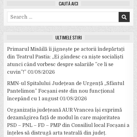
CAUTĂ AICI
Search
for:
ULTIMELE ȘTIRI
Primarul Misăilă îi jignește pe actorii îndepărtați
din Teatrul Pastia: „Ei gândesc ca niște socialiști
atunci când vorbesc despre salariile ”ce li se
cuvin”!”
01/08/2026
RMN-ul Spitalului Județean de Urgență „Sfântul
Pantelimon” Focșani este din nou funcțional
începând cu 1 august
01/08/2026
Organizația județeană AUR Vrancea își exprimă
dezamăgirea față de modul în care majoritatea
PSD – PNL – FD – PMP din Consiliul local Focșani a
înțeles să distrugă arta teatrală din județ.