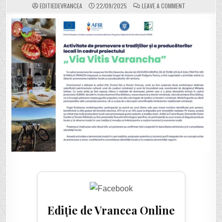
ON
EDITIEDEVRANCEA
22/09/2025
LEAVE A COMMENT
GAL
ȚINUTUL
VIEI
ȘI
VINULUI
VRANCEA.
ACTIVITATE
DE
PROMOVARE
A
TRADIȚIILOR
ȘI
A
PRODUCĂTORI
LOCALI
ÎN
CADRUL
PROIECTULUI
„VIA
VITIS
VARANCHA”
Ediție de Vrancea Online