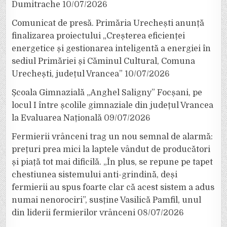
Dumitrache
10/07/2026
Comunicat de presă. Primăria Urechești anunță
finalizarea proiectului „Creșterea eficienței
energetice și gestionarea inteligentă a energiei în
sediul Primăriei și Căminul Cultural, Comuna
Urechești, județul Vrancea”
10/07/2026
Școala Gimnazială „Anghel Saligny” Focșani, pe
locul I între școlile gimnaziale din județul Vrancea
la Evaluarea Națională
09/07/2026
Fermierii vrânceni trag un nou semnal de alarmă:
prețuri prea mici la laptele vândut de producători
și piață tot mai dificilă. „În plus, se repune pe tapet
chestiunea sistemului anti-grindină, deși
fermierii au spus foarte clar că acest sistem a adus
numai nenorociri”, susține Vasilică Pamfil, unul
din liderii fermierilor vrânceni
08/07/2026