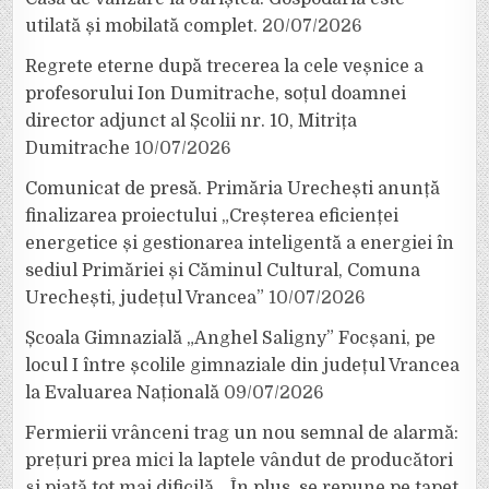
utilată și mobilată complet.
20/07/2026
Regrete eterne după trecerea la cele veșnice a
profesorului Ion Dumitrache, soțul doamnei
director adjunct al Școlii nr. 10, Mitrița
Dumitrache
10/07/2026
Comunicat de presă. Primăria Urechești anunță
finalizarea proiectului „Creșterea eficienței
energetice și gestionarea inteligentă a energiei în
sediul Primăriei și Căminul Cultural, Comuna
Urechești, județul Vrancea”
10/07/2026
Școala Gimnazială „Anghel Saligny” Focșani, pe
locul I între școlile gimnaziale din județul Vrancea
la Evaluarea Națională
09/07/2026
Fermierii vrânceni trag un nou semnal de alarmă:
prețuri prea mici la laptele vândut de producători
și piață tot mai dificilă. „În plus, se repune pe tapet