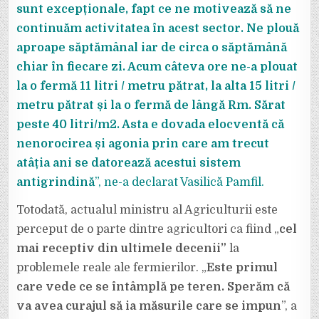
sunt excepționale, fapt ce ne motivează să ne
continuăm activitatea în acest sector. Ne plouă
aproape săptămânal iar de circa o săptămână
chiar în fiecare zi. Acum câteva ore ne-a plouat
la o fermă 11 litri / metru pătrat, la alta 15 litri /
metru pătrat și la o fermă de lângă Rm. Sărat
peste 40 litri/m2. Asta e dovada elocventă că
nenorocirea și agonia prin care am trecut
atâția ani se datorează acestui sistem
antigrindină
”, ne-a declarat Vasilică Pamfil.
Totodată, actualul ministru al Agriculturii este
perceput de o parte dintre agricultori ca fiind „
cel
mai receptiv din ultimele decenii”
la
problemele reale ale fermierilor. „
Este primul
care vede ce se întâmplă pe teren. Sperăm că
va avea curajul să ia măsurile care se impun
”, a