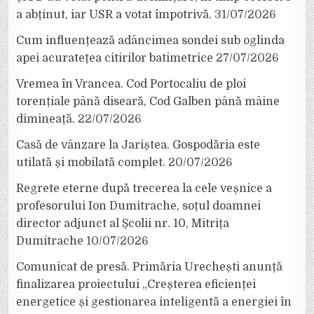
a abținut, iar USR a votat împotrivă.
31/07/2026
Cum influențează adâncimea sondei sub oglinda
apei acuratețea citirilor batimetrice
27/07/2026
Vremea în Vrancea. Cod Portocaliu de ploi
torențiale până diseară, Cod Galben până mâine
dimineață.
22/07/2026
Casă de vânzare la Jariștea. Gospodăria este
utilată și mobilată complet.
20/07/2026
Regrete eterne după trecerea la cele veșnice a
profesorului Ion Dumitrache, soțul doamnei
director adjunct al Școlii nr. 10, Mitrița
Dumitrache
10/07/2026
Comunicat de presă. Primăria Urechești anunță
finalizarea proiectului „Creșterea eficienței
energetice și gestionarea inteligentă a energiei în