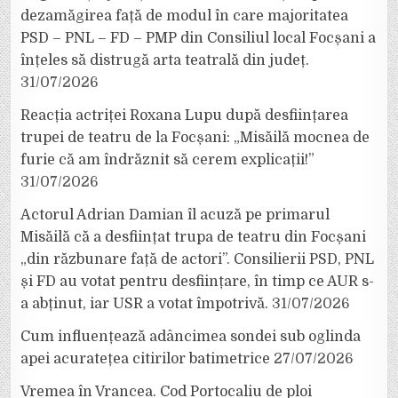
dezamăgirea față de modul în care majoritatea
PSD – PNL – FD – PMP din Consiliul local Focșani a
înțeles să distrugă arta teatrală din județ.
31/07/2026
Reacția actriței Roxana Lupu după desființarea
trupei de teatru de la Focșani: „Misăilă mocnea de
furie că am îndrăznit să cerem explicații!”
31/07/2026
Actorul Adrian Damian îl acuză pe primarul
Misăilă că a desființat trupa de teatru din Focșani
„din răzbunare față de actori”. Consilierii PSD, PNL
și FD au votat pentru desființare, în timp ce AUR s-
a abținut, iar USR a votat împotrivă.
31/07/2026
Cum influențează adâncimea sondei sub oglinda
apei acuratețea citirilor batimetrice
27/07/2026
Vremea în Vrancea. Cod Portocaliu de ploi