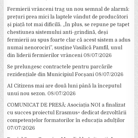
Fermierii vrânceni trag un nou semnal de alarmă:
prețuri prea mici la laptele vândut de producători
și piață tot mai dificilă. „În plus, se repune pe tapet
chestiunea sistemului anti-grindină, deși
fermierii au spus foarte clar că acest sistem a adus
numai nenorociri”, susține Vasilică Pamfil, unul
din liderii fermierilor vrânceni
08/07/2026
Se prelungesc contractele pentru parcările
rezidențiale din Municipiul Focșani
08/07/2026
AI Citizens mai are două luni până la începutul
unui nou sezon.
08/07/2026
COMUNICAT DE PRESĂ: Asociația NOI a finalizat
cu succes proiectul Erasmus+ dedicat dezvoltării
competențelor formatorilor în educația adulților
07/07/2026