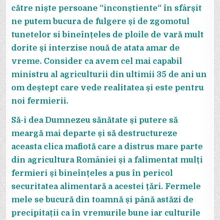
către niște persoane “inconștiente“ în sfârșit
ne putem bucura de fulgere și de zgomotul
tunetelor si bineînțeles de ploile de vară mult
dorite și interzise nouă de atata amar de
vreme. Consider ca avem cel mai capabil
ministru al agriculturii din ultimii 35 de ani un
om deștept care vede realitatea și este pentru
noi fermierii.
Să-i dea Dumnezeu sănătate și putere să
meargă mai departe și să destructureze
aceasta clica mafiotă care a distrus mare parte
din agricultura României și a falimentat mulți
fermieri și bineînțeles a pus în pericol
securitatea alimentară a acestei țări. Fermele
mele se bucură din toamnă și până astăzi de
precipitații ca în vremurile bune iar culturile