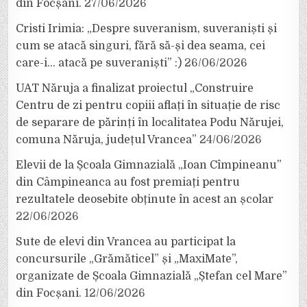
din Focșani.
27/06/2026
Cristi Irimia: „Despre suveranism, suveraniști și
cum se atacă singuri, fără să-și dea seama, cei
care-i… atacă pe suveraniști” :)
26/06/2026
UAT Năruja a finalizat proiectul „Construire
Centru de zi pentru copiii aflați în situație de risc
de separare de părinți în localitatea Podu Nărujei,
comuna Năruja, județul Vrancea”
24/06/2026
Elevii de la Școala Gimnazială „Ioan Cîmpineanu”
din Câmpineanca au fost premiați pentru
rezultatele deosebite obținute în acest an școlar
22/06/2026
Sute de elevi din Vrancea au participat la
concursurile „Grămăticel” și „MaxiMate”,
organizate de Școala Gimnazială „Ștefan cel Mare”
din Focșani.
12/06/2026