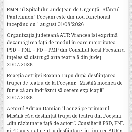
RMN-ul Spitalului Județean de Urgență „Sfântul
Pantelimon” Focșani este din nou funcțional
începând cu 1 august
01/08/2026
Organizația județeană AUR Vrancea își exprimă
dezamăgirea față de modul în care majoritatea
PSD – PNL – FD – PMP din Consiliul local Focșani a
înțeles să distrugă arta teatrală din județ.
31/07/2026
Reacția actriței Roxana Lupu după desființarea
trupei de teatru de la Focșani: „Misăilă mocnea de
furie că am îndrăznit să cerem explicații!”
31/07/2026
Actorul Adrian Damian îl acuză pe primarul
Misăilă că a desființat trupa de teatru din Focșani
„din răzbunare față de actori”. Consilierii PSD, PNL
și FD au votat pentru desființare, în timp ce AUR s-