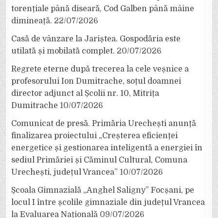
torențiale până diseară, Cod Galben până mâine
dimineață.
22/07/2026
Casă de vânzare la Jariștea. Gospodăria este
utilată și mobilată complet.
20/07/2026
Regrete eterne după trecerea la cele veșnice a
profesorului Ion Dumitrache, soțul doamnei
director adjunct al Școlii nr. 10, Mitrița
Dumitrache
10/07/2026
Comunicat de presă. Primăria Urechești anunță
finalizarea proiectului „Creșterea eficienței
energetice și gestionarea inteligentă a energiei în
sediul Primăriei și Căminul Cultural, Comuna
Urechești, județul Vrancea”
10/07/2026
Școala Gimnazială „Anghel Saligny” Focșani, pe
locul I între școlile gimnaziale din județul Vrancea
la Evaluarea Națională
09/07/2026