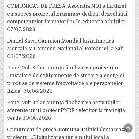
COMUNICAT DE PRESĂ: Asociația NOI a finalizat
cu succes proiectul Erasmus+ dedicat dezvoltării
competențelor formatorilor în educația adulților
07/07/2026
Daniel Sava, Campion Mondial la Aritmetică
Mentală și Campion Național al României la Șah
03/07/2026
Panel Volt Solar anunță finalizarea proiectului
„Instalare de echipamente de stocare a energiei
produse de sisteme fotovoltaice ale persoanelor
fizice”
30/06/2026
Panel Volt Solar anunță finalizarea activităților
aferente unui proiect PNRR referitor la tranziția
verde
30/06/2026
SCRO
Comunicat de presă. Comuna Tulnici demarează
TO
TOP
proiectul „Digitalizarea turismului local al