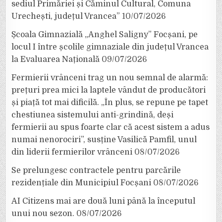
sediul Primăriei și Căminul Cultural, Comuna
Urechești, județul Vrancea”
10/07/2026
Școala Gimnazială „Anghel Saligny” Focșani, pe
locul I între școlile gimnaziale din județul Vrancea
la Evaluarea Națională
09/07/2026
Fermierii vrânceni trag un nou semnal de alarmă:
prețuri prea mici la laptele vândut de producători
și piață tot mai dificilă. „În plus, se repune pe tapet
chestiunea sistemului anti-grindină, deși
fermierii au spus foarte clar că acest sistem a adus
numai nenorociri”, susține Vasilică Pamfil, unul
din liderii fermierilor vrânceni
08/07/2026
Se prelungesc contractele pentru parcările
rezidențiale din Municipiul Focșani
08/07/2026
AI Citizens mai are două luni până la începutul
unui nou sezon.
08/07/2026