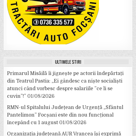
ULTIMELE ȘTIRI
Primarul Misăilă îi jignește pe actorii îndepărtați
din Teatrul Pastia: „Ei gândesc ca niște socialiști
atunci când vorbesc despre salariile ”ce li se
cuvin”!”
01/08/2026
RMN-ul Spitalului Județean de Urgență „Sfântul
Pantelimon” Focșani este din nou funcțional
începând cu 1 august
01/08/2026
Organizația județeană AUR Vrancea își exprimă