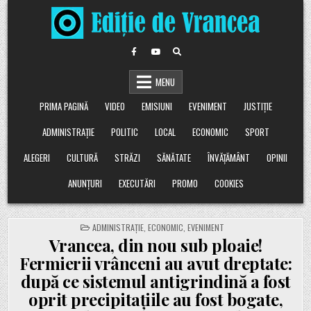
Skip
to
content
MENU
PRIMA PAGINĂ
VIDEO
EMISIUNI
EVENIMENT
JUSTIȚIE
ADMINISTRAȚIE
POLITIC
LOCAL
ECONOMIC
SPORT
ALEGERI
CULTURĂ
STRĂZI
SĂNĂTATE
ÎNVĂȚĂMÂNT
OPINII
ANUNȚURI
EXECUTĂRI
PROMO
COOKIES
POSTED
ADMINISTRAȚIE
,
ECONOMIC
,
EVENIMENT
IN
Vrancea, din nou sub ploaie!
Fermierii vrânceni au avut dreptate:
după ce sistemul antigrindină a fost
oprit precipitațiile au fost bogate,