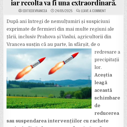
iar recolta va fi una extraordinară.
ON
EDITIEDEVRANCEA
24/05/2025
LEAVE A COMMENT
VRANCEA,
DIN
NOU
După ani întregi de nemulțumiri și suspiciuni
SUB
PLOAIE!
exprimate de fermieri din mai multe regiuni ale
FERMIERII
VRÂNCENI
țării, inclusiv Prahova și Vaslui, agricultorii din
AU
AVUT
Vrancea susțin că au parte, în sfârșit, de o
DREPTATE:
DUPĂ
CE
redresare a
SISTEMUL
ANTIGRINDINĂ
precipitații
A
FOST
lor.
OPRIT
PRECIPITAȚIILE
Aceștia
AU
FOST
BOGATE,
leagă
IAR
RECOLTA
această
VA
FI
schimbare
UNA
EXTRAORDINAR
de
reducerea
sau suspendarea intervențiilor cu rachete