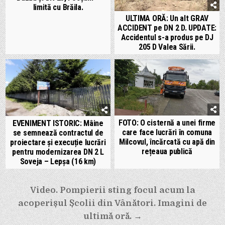
limită cu Brăila.
ULTIMA ORĂ: Un alt GRAV
ACCIDENT pe DN 2 D. UPDATE:
Accidentul s-a produs pe DJ
205 D Valea Sării.
FOTO: O cisternă a unei firme
EVENIMENT ISTORIC: Mâine
care face lucrări în comuna
se semnează contractul de
Milcovul, încărcată cu apă din
proiectare și execuție lucrări
rețeaua publică
pentru modernizarea DN 2 L
Soveja – Lepșa (16 km)
Navigare
Video. Pompierii sting focul acum la
în
acoperișul Școlii din Vânători. Imagini de
articole
ultimă oră. →