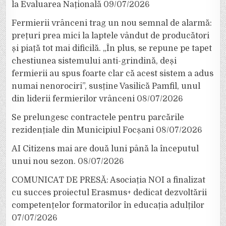
la Evaluarea Națională
09/07/2026
Fermierii vrânceni trag un nou semnal de alarmă:
prețuri prea mici la laptele vândut de producători
și piață tot mai dificilă. „În plus, se repune pe tapet
chestiunea sistemului anti-grindină, deși
fermierii au spus foarte clar că acest sistem a adus
numai nenorociri”, susține Vasilică Pamfil, unul
din liderii fermierilor vrânceni
08/07/2026
Se prelungesc contractele pentru parcările
rezidențiale din Municipiul Focșani
08/07/2026
AI Citizens mai are două luni până la începutul
unui nou sezon.
08/07/2026
COMUNICAT DE PRESĂ: Asociația NOI a finalizat
cu succes proiectul Erasmus+ dedicat dezvoltării
competențelor formatorilor în educația adulților
07/07/2026