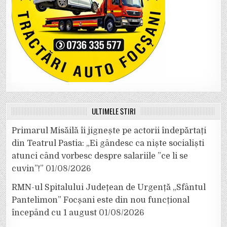
ULTIMELE ȘTIRI
Primarul Misăilă îi jignește pe actorii îndepărtați
din Teatrul Pastia: „Ei gândesc ca niște socialiști
atunci când vorbesc despre salariile ”ce li se
cuvin”!”
01/08/2026
RMN-ul Spitalului Județean de Urgență „Sfântul
Pantelimon” Focșani este din nou funcțional
începând cu 1 august
01/08/2026