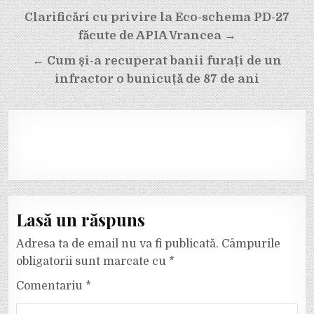
Navigare
Clarificări cu privire la Eco-schema PD-27
în
făcute de APIA Vrancea →
articole
← Cum și-a recuperat banii furați de un
infractor o bunicuță de 87 de ani
Lasă un răspuns
Adresa ta de email nu va fi publicată.
Câmpurile
obligatorii sunt marcate cu
*
Comentariu
*