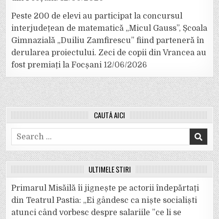
Peste 200 de elevi au participat la concursul
interjudețean de matematică „Micul Gauss”, Școala
Gimnazială „Duiliu Zamfirescu” fiind parteneră în
derularea proiectului. Zeci de copii din Vrancea au
fost premiați la Focșani
12/06/2026
CAUTĂ AICI
Search
for:
ULTIMELE ȘTIRI
Primarul Misăilă îi jignește pe actorii îndepărtați
din Teatrul Pastia: „Ei gândesc ca niște socialiști
atunci când vorbesc despre salariile ”ce li se