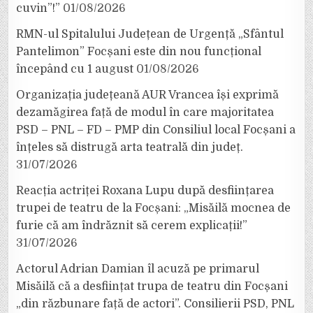
cuvin”!”
01/08/2026
RMN-ul Spitalului Județean de Urgență „Sfântul
Pantelimon” Focșani este din nou funcțional
începând cu 1 august
01/08/2026
Organizația județeană AUR Vrancea își exprimă
dezamăgirea față de modul în care majoritatea
PSD – PNL – FD – PMP din Consiliul local Focșani a
înțeles să distrugă arta teatrală din județ.
31/07/2026
Reacția actriței Roxana Lupu după desființarea
trupei de teatru de la Focșani: „Misăilă mocnea de
furie că am îndrăznit să cerem explicații!”
31/07/2026
Actorul Adrian Damian îl acuză pe primarul
Misăilă că a desființat trupa de teatru din Focșani
„din răzbunare față de actori”. Consilierii PSD, PNL