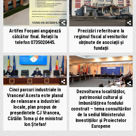
Artifex Focșani angajează
Precizări referitoare la
călcător final. Relații la
regimul fiscal al veniturilor
telefon 0735020445.
obținute de asociații și
fundații
Cinci parcuri industriale în
Dezvoltarea localităților,
Vrancea! Acesta este planul
patrimoniul cultural și
de relansare a industriei
îmbunătățirea fondului
locale, plan propus de
construit – tema consultărilor
președintele CJ Vrancea,
de la sediul Ministerului
Cătălin Toma și de ministrul
Investițiilor și Proiectelor
Ion Ștefan!
Europene