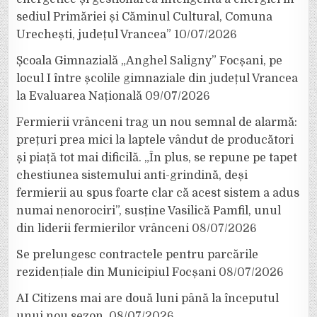
sediul Primăriei și Căminul Cultural, Comuna
Urechești, județul Vrancea”
10/07/2026
Școala Gimnazială „Anghel Saligny” Focșani, pe
locul I între școlile gimnaziale din județul Vrancea
la Evaluarea Națională
09/07/2026
Fermierii vrânceni trag un nou semnal de alarmă:
prețuri prea mici la laptele vândut de producători
și piață tot mai dificilă. „În plus, se repune pe tapet
chestiunea sistemului anti-grindină, deși
fermierii au spus foarte clar că acest sistem a adus
numai nenorociri”, susține Vasilică Pamfil, unul
din liderii fermierilor vrânceni
08/07/2026
Se prelungesc contractele pentru parcările
rezidențiale din Municipiul Focșani
08/07/2026
AI Citizens mai are două luni până la începutul
unui nou sezon.
08/07/2026