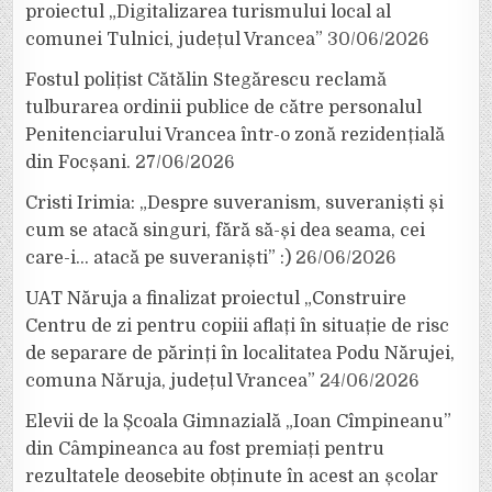
proiectul „Digitalizarea turismului local al
comunei Tulnici, județul Vrancea”
30/06/2026
Fostul polițist Cătălin Stegărescu reclamă
tulburarea ordinii publice de către personalul
Penitenciarului Vrancea într-o zonă rezidențială
din Focșani.
27/06/2026
Cristi Irimia: „Despre suveranism, suveraniști și
cum se atacă singuri, fără să-și dea seama, cei
care-i… atacă pe suveraniști” :)
26/06/2026
UAT Năruja a finalizat proiectul „Construire
Centru de zi pentru copiii aflați în situație de risc
de separare de părinți în localitatea Podu Nărujei,
comuna Năruja, județul Vrancea”
24/06/2026
Elevii de la Școala Gimnazială „Ioan Cîmpineanu”
din Câmpineanca au fost premiați pentru
rezultatele deosebite obținute în acest an școlar