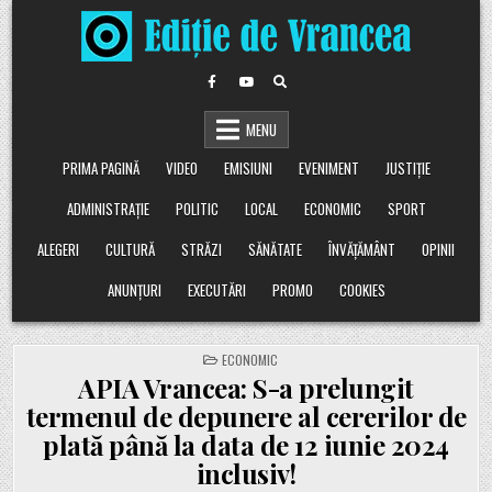
Skip
to
content
MENU
PRIMA PAGINĂ
VIDEO
EMISIUNI
EVENIMENT
JUSTIȚIE
ADMINISTRAȚIE
POLITIC
LOCAL
ECONOMIC
SPORT
ALEGERI
CULTURĂ
STRĂZI
SĂNĂTATE
ÎNVĂȚĂMÂNT
OPINII
ANUNȚURI
EXECUTĂRI
PROMO
COOKIES
POSTED
ECONOMIC
IN
APIA Vrancea: S-a prelungit
termenul de depunere al cererilor de
plată până la data de 12 iunie 2024
inclusiv!