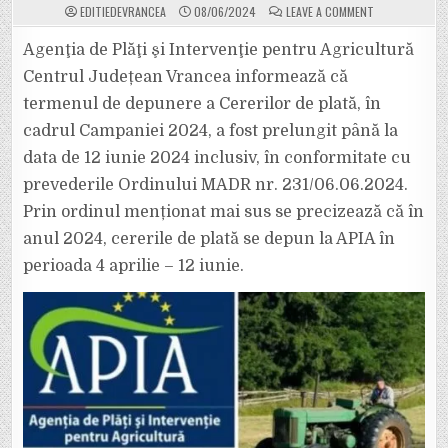
ON
EDITIEDEVRANCEA
08/06/2024
LEAVE A COMMENT
APIA
VRANCEA:
S-
Agenţia de Plăţi şi Intervenţie pentru Agricultură
A
PRELUNGIT
Centrul Județean Vrancea informează că
TERMENUL
DE
termenul de depunere a Cererilor de plată, în
DEPUNERE
AL
cadrul Campaniei 2024, a fost prelungit până la
CERERILOR
DE
PLATĂ
data de 12 iunie 2024 inclusiv, în conformitate cu
PÂNĂ
LA
prevederile Ordinului MADR nr. 231/06.06.2024.
DATA
DE
Prin ordinul menționat mai sus se precizează că în
12
IUNIE
anul 2024, cererile de plată se depun la APIA în
2024
INCLUSIV!
perioada 4 aprilie – 12 iunie.