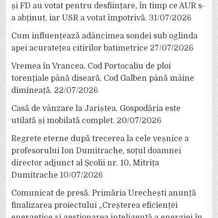
și FD au votat pentru desființare, în timp ce AUR s-
a abținut, iar USR a votat împotrivă.
31/07/2026
Cum influențează adâncimea sondei sub oglinda
apei acuratețea citirilor batimetrice
27/07/2026
Vremea în Vrancea. Cod Portocaliu de ploi
torențiale până diseară, Cod Galben până mâine
dimineață.
22/07/2026
Casă de vânzare la Jariștea. Gospodăria este
utilată și mobilată complet.
20/07/2026
Regrete eterne după trecerea la cele veșnice a
profesorului Ion Dumitrache, soțul doamnei
director adjunct al Școlii nr. 10, Mitrița
Dumitrache
10/07/2026
Comunicat de presă. Primăria Urechești anunță
finalizarea proiectului „Creșterea eficienței
energetice și gestionarea inteligentă a energiei în