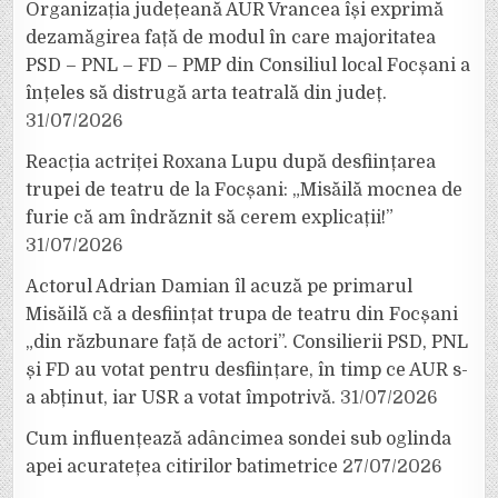
Organizația județeană AUR Vrancea își exprimă
dezamăgirea față de modul în care majoritatea
PSD – PNL – FD – PMP din Consiliul local Focșani a
înțeles să distrugă arta teatrală din județ.
31/07/2026
Reacția actriței Roxana Lupu după desființarea
trupei de teatru de la Focșani: „Misăilă mocnea de
furie că am îndrăznit să cerem explicații!”
31/07/2026
Actorul Adrian Damian îl acuză pe primarul
Misăilă că a desființat trupa de teatru din Focșani
„din răzbunare față de actori”. Consilierii PSD, PNL
și FD au votat pentru desființare, în timp ce AUR s-
a abținut, iar USR a votat împotrivă.
31/07/2026
Cum influențează adâncimea sondei sub oglinda
apei acuratețea citirilor batimetrice
27/07/2026