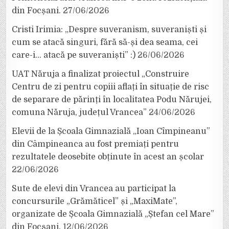
din Focșani.
27/06/2026
Cristi Irimia: „Despre suveranism, suveraniști și
cum se atacă singuri, fără să-și dea seama, cei
care-i… atacă pe suveraniști” :)
26/06/2026
UAT Năruja a finalizat proiectul „Construire
Centru de zi pentru copiii aflați în situație de risc
de separare de părinți în localitatea Podu Nărujei,
comuna Năruja, județul Vrancea”
24/06/2026
Elevii de la Școala Gimnazială „Ioan Cîmpineanu”
din Câmpineanca au fost premiați pentru
rezultatele deosebite obținute în acest an școlar
22/06/2026
Sute de elevi din Vrancea au participat la
concursurile „Grămăticel” și „MaxiMate”,
organizate de Școala Gimnazială „Ștefan cel Mare”
din Focșani.
12/06/2026