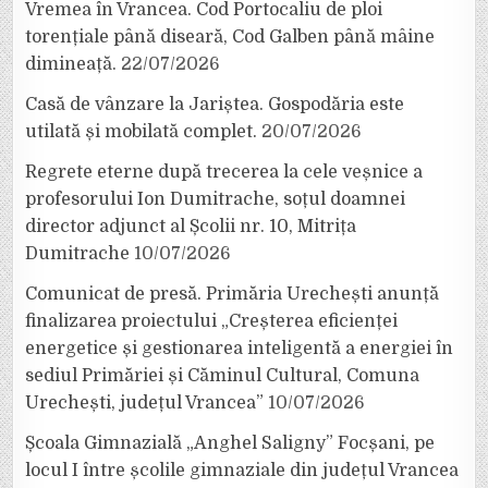
Vremea în Vrancea. Cod Portocaliu de ploi
torențiale până diseară, Cod Galben până mâine
dimineață.
22/07/2026
Casă de vânzare la Jariștea. Gospodăria este
utilată și mobilată complet.
20/07/2026
Regrete eterne după trecerea la cele veșnice a
profesorului Ion Dumitrache, soțul doamnei
director adjunct al Școlii nr. 10, Mitrița
Dumitrache
10/07/2026
Comunicat de presă. Primăria Urechești anunță
finalizarea proiectului „Creșterea eficienței
energetice și gestionarea inteligentă a energiei în
sediul Primăriei și Căminul Cultural, Comuna
Urechești, județul Vrancea”
10/07/2026
Școala Gimnazială „Anghel Saligny” Focșani, pe
locul I între școlile gimnaziale din județul Vrancea