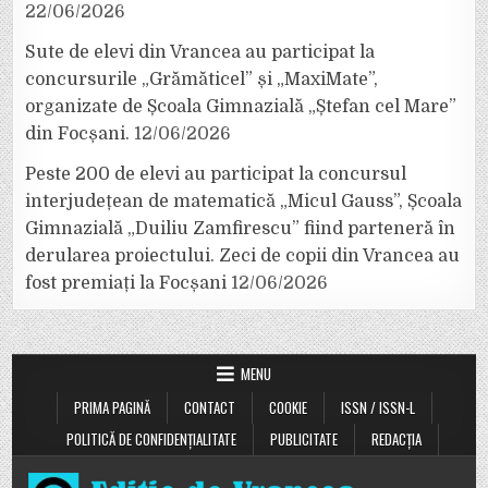
22/06/2026
Sute de elevi din Vrancea au participat la
concursurile „Grămăticel” și „MaxiMate”,
organizate de Școala Gimnazială „Ștefan cel Mare”
din Focșani.
12/06/2026
Peste 200 de elevi au participat la concursul
interjudețean de matematică „Micul Gauss”, Școala
Gimnazială „Duiliu Zamfirescu” fiind parteneră în
derularea proiectului. Zeci de copii din Vrancea au
fost premiați la Focșani
12/06/2026
MENU
PRIMA PAGINĂ
CONTACT
COOKIE
ISSN / ISSN-L
POLITICĂ DE CONFIDENȚIALITATE
PUBLICITATE
REDACȚIA