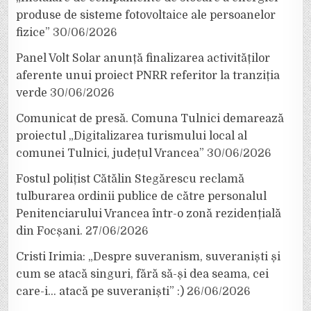
produse de sisteme fotovoltaice ale persoanelor
fizice”
30/06/2026
Panel Volt Solar anunță finalizarea activităților
aferente unui proiect PNRR referitor la tranziția
verde
30/06/2026
Comunicat de presă. Comuna Tulnici demarează
proiectul „Digitalizarea turismului local al
comunei Tulnici, județul Vrancea”
30/06/2026
Fostul polițist Cătălin Stegărescu reclamă
tulburarea ordinii publice de către personalul
Penitenciarului Vrancea într-o zonă rezidențială
din Focșani.
27/06/2026
Cristi Irimia: „Despre suveranism, suveraniști și
cum se atacă singuri, fără să-și dea seama, cei
care-i… atacă pe suveraniști” :)
26/06/2026