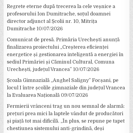
Regrete eterne după trecerea la cele veșnice a
profesorului Ion Dumitrache, soțul doamnei
director adjunct al Școlii nr. 10, Mitrița
Dumitrache
10/07/2026
Comunicat de presă. Primăria Urechești anunță
finalizarea proiectului „Creșterea eficienței
energetice și gestionarea inteligentă a energiei în
sediul Primăriei și Căminul Cultural, Comuna
Urechești, județul Vrancea”
10/07/2026
Școala Gimnazială „Anghel Saligny” Focșani, pe
locul I între școlile gimnaziale din județul Vrancea
la Evaluarea Națională
09/07/2026
Fermierii vrânceni trag un nou semnal de alarmă:
prețuri prea mici la laptele vândut de producători
și piață tot mai dificilă. „În plus, se repune pe tapet
chestiunea sistemului anti-grindină, deși