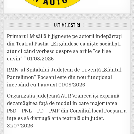
ULTIMELE ȘTIRI
Primarul Misăilă îi jignește pe actorii îndepărtați
din Teatrul Pastia: „Ei gândesc ca niște socialiști
atunci când vorbesc despre salariile ”ce li se
cuvin”!”
01/08/2026
RMN-ul Spitalului Județean de Urgență „Sfântul
Pantelimon” Focșani este din nou funcțional
începând cu 1 august
01/08/2026
Organizația județeană AUR Vrancea își exprimă
dezamăgirea față de modul în care majoritatea
PSD – PNL – FD – PMP din Consiliul local Focșani a
înțeles să distrugă arta teatrală din județ.
31/07/2026