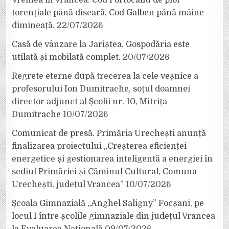
torențiale până diseară, Cod Galben până mâine
dimineață.
22/07/2026
Casă de vânzare la Jariștea. Gospodăria este
utilată și mobilată complet.
20/07/2026
Regrete eterne după trecerea la cele veșnice a
profesorului Ion Dumitrache, soțul doamnei
director adjunct al Școlii nr. 10, Mitrița
Dumitrache
10/07/2026
Comunicat de presă. Primăria Urechești anunță
finalizarea proiectului „Creșterea eficienței
energetice și gestionarea inteligentă a energiei în
sediul Primăriei și Căminul Cultural, Comuna
Urechești, județul Vrancea”
10/07/2026
Școala Gimnazială „Anghel Saligny” Focșani, pe
locul I între școlile gimnaziale din județul Vrancea
la Evaluarea Națională
09/07/2026