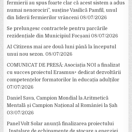
fermierii au spus foarte clar că acest sistem a adus
numai nenorociri”, susține Vasilică Pamfil, unul
din liderii fermierilor vrânceni
08/07/2026
Se prelungesc contractele pentru parcările
rezidențiale din Municipiul Focșani
08/07/2026
AI Citizens mai are două luni până la începutul
unui nou sezon.
08/07/2026
COMUNICAT DE PRESĂ: Asociația NOI a finalizat
cu succes proiectul Erasmus+ dedicat dezvoltării
competențelor formatorilor în educația adulților
07/07/2026
Daniel Sava, Campion Mondial la Aritmetică
Mentală și Campion Național al României la Șah
03/07/2026
Panel Volt Solar anunță finalizarea proiectului
„Instalare de echipamente de stocare a energiei