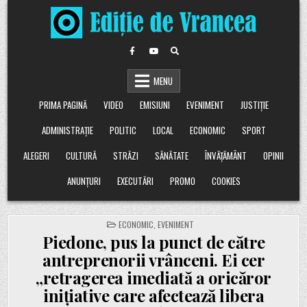
Skip
to
content
MENU
PRIMA PAGINĂ
VIDEO
EMISIUNI
EVENIMENT
JUSTIȚIE
ADMINISTRAȚIE
POLITIC
LOCAL
ECONOMIC
SPORT
ALEGERI
CULTURĂ
STRĂZI
SĂNĂTATE
ÎNVĂȚĂMÂNT
OPINII
ANUNȚURI
EXECUTĂRI
PROMO
COOKIES
POSTED
ECONOMIC
,
EVENIMENT
IN
Piedone, pus la punct de către
antreprenorii vrânceni. Ei cer
„retragerea imediată a oricăror
inițiative care afectează libera