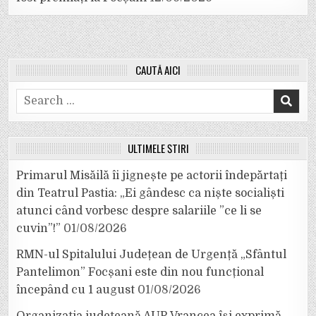
CAUTĂ AICI
Search
for:
ULTIMELE ȘTIRI
Primarul Misăilă îi jignește pe actorii îndepărtați
din Teatrul Pastia: „Ei gândesc ca niște socialiști
atunci când vorbesc despre salariile ”ce li se
cuvin”!”
01/08/2026
RMN-ul Spitalului Județean de Urgență „Sfântul
Pantelimon” Focșani este din nou funcțional
începând cu 1 august
01/08/2026
Organizația județeană AUR Vrancea își exprimă