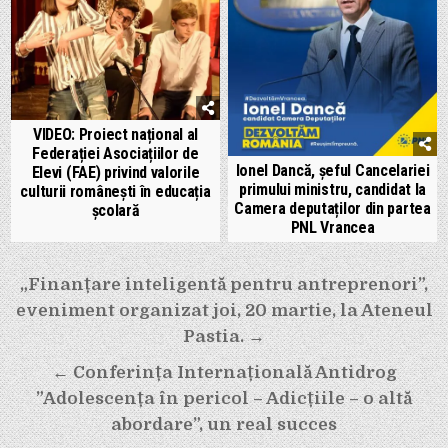
VIDEO: Proiect național al
Federației Asociațiilor de
Ionel Dancă, șeful Cancelariei
Elevi (FAE) privind valorile
primului ministru, candidat la
culturii românești în educația
Camera deputaților din partea
școlară
PNL Vrancea
Navigare
„Finanțare inteligentă pentru antreprenori”,
în
eveniment organizat joi, 20 martie, la Ateneul
articole
Pastia. →
← Conferința Internațională Antidrog
”Adolescența în pericol – Adicțiile – o altă
abordare”, un real succes