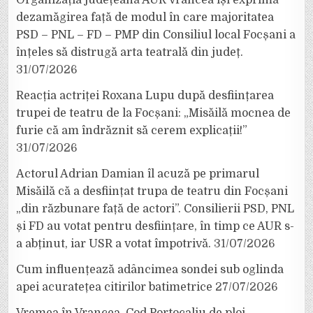
dezamăgirea față de modul în care majoritatea
PSD – PNL – FD – PMP din Consiliul local Focșani a
înțeles să distrugă arta teatrală din județ.
31/07/2026
Reacția actriței Roxana Lupu după desființarea
trupei de teatru de la Focșani: „Misăilă mocnea de
furie că am îndrăznit să cerem explicații!”
31/07/2026
Actorul Adrian Damian îl acuză pe primarul
Misăilă că a desființat trupa de teatru din Focșani
„din răzbunare față de actori”. Consilierii PSD, PNL
și FD au votat pentru desființare, în timp ce AUR s-
a abținut, iar USR a votat împotrivă.
31/07/2026
Cum influențează adâncimea sondei sub oglinda
apei acuratețea citirilor batimetrice
27/07/2026
Vremea în Vrancea. Cod Portocaliu de ploi