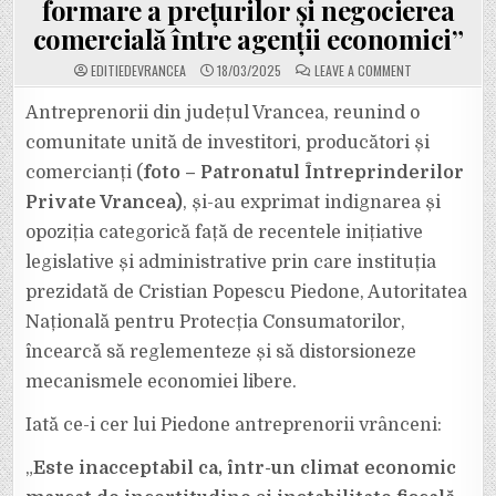
formare a prețurilor și negocierea
comercială între agenții economici”
ON
EDITIEDEVRANCEA
18/03/2025
LEAVE A COMMENT
PIEDONE,
PUS
LA
Antreprenorii din județul Vrancea, reunind o
PUNCT
DE
comunitate unită de investitori, producători și
CĂTRE
ANTREPRENORI
comercianți (
foto – Patronatul Întreprinderilor
VRÂNCENI.
EI
Private Vrancea)
, și-au exprimat indignarea și
CER
„RETRAGEREA
IMEDIATĂ
opoziția categorică față de recentele inițiative
A
ORICĂROR
legislative și administrative prin care instituția
INIȚIATIVE
CARE
prezidată de Cristian Popescu Piedone, Autoritatea
AFECTEAZĂ
LIBERA
Națională pentru Protecția Consumatorilor,
FORMARE
A
PREȚURILOR
încearcă să reglementeze și să distorsioneze
ȘI
NEGOCIEREA
mecanismele economiei libere.
COMERCIALĂ
ÎNTRE
AGENȚII
Iată ce-i cer lui Piedone antreprenorii vrânceni:
ECONOMICI”
„
Este inacceptabil ca, într-un climat economic