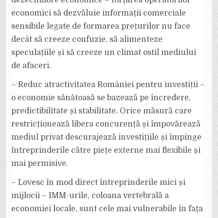
dezechilibre economice – forțarea operatorilor
economici să dezvăluie informații comerciale
sensibile legate de formarea prețurilor nu face
decât să creeze confuzie, să alimenteze
speculațiile și să creeze un climat ostil mediului
de afaceri.
– Reduc atractivitatea României pentru investiții –
o economie sănătoasă se bazează pe încredere,
predictibilitate și stabilitate. Orice măsură care
restricționează libera concurență și împovărează
mediul privat descurajează investițiile și împinge
întreprinderile către piețe externe mai flexibile și
mai permisive.
– Lovesc în mod direct întreprinderile mici și
mijlocii – IMM-urile, coloana vertebrală a
economiei locale, sunt cele mai vulnerabile în fața