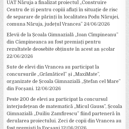
UAT Năruja a finalizat proiectul „Construire
Centru de zi pentru copiii aflați în situație de risc
de separare de părinți în localitatea Podu Nărujei,
comuna Năruja, județul Vrancea”
24/06/2026
Elevii de la Școala Gimnazială „Ioan Cîmpineanu”
din Câmpineanca au fost premiați pentru
rezultatele deosebite obținute în acest an școlar
22/06/2026
Sute de elevi din Vrancea au participat la
concursurile „Grămăticel” și „MaxiMate”,
organizate de Școala Gimnazială „Ștefan cel Mare”
din Focșani.
12/06/2026
Peste 200 de elevi au participat la concursul
interjudețean de matematică „Micul Gauss”, Școala
Gimnazială „Duiliu Zamfirescu” fiind parteneră în
derularea proiectului. Zeci de copii din Vrancea au
fost premiați la Focșani
12/06/2026