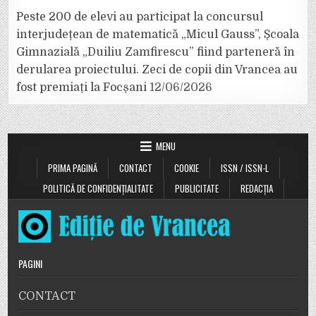
Peste 200 de elevi au participat la concursul
interjudețean de matematică „Micul Gauss”, Școala
Gimnazială „Duiliu Zamfirescu” fiind parteneră în
derularea proiectului. Zeci de copii din Vrancea au
fost premiați la Focșani
12/06/2026
MENU
PRIMA PAGINĂ
CONTACT
COOKIE
ISSN / ISSN-L
POLITICĂ DE CONFIDENȚIALITATE
PUBLICITATE
REDACȚIA
PAGINI
CONTACT