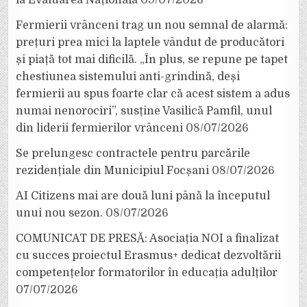
Fermierii vrânceni trag un nou semnal de alarmă:
prețuri prea mici la laptele vândut de producători
și piață tot mai dificilă. „În plus, se repune pe tapet
chestiunea sistemului anti-grindină, deși
fermierii au spus foarte clar că acest sistem a adus
numai nenorociri”, susține Vasilică Pamfil, unul
din liderii fermierilor vrânceni
08/07/2026
Se prelungesc contractele pentru parcările
rezidențiale din Municipiul Focșani
08/07/2026
AI Citizens mai are două luni până la începutul
unui nou sezon.
08/07/2026
COMUNICAT DE PRESĂ: Asociația NOI a finalizat
cu succes proiectul Erasmus+ dedicat dezvoltării
competențelor formatorilor în educația adulților
07/07/2026