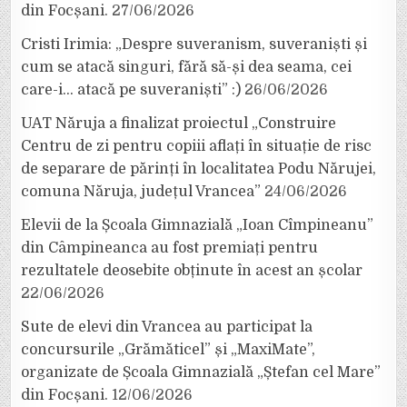
din Focșani.
27/06/2026
Cristi Irimia: „Despre suveranism, suveraniști și
cum se atacă singuri, fără să-și dea seama, cei
care-i… atacă pe suveraniști” :)
26/06/2026
UAT Năruja a finalizat proiectul „Construire
Centru de zi pentru copiii aflați în situație de risc
de separare de părinți în localitatea Podu Nărujei,
comuna Năruja, județul Vrancea”
24/06/2026
Elevii de la Școala Gimnazială „Ioan Cîmpineanu”
din Câmpineanca au fost premiați pentru
rezultatele deosebite obținute în acest an școlar
22/06/2026
Sute de elevi din Vrancea au participat la
concursurile „Grămăticel” și „MaxiMate”,
organizate de Școala Gimnazială „Ștefan cel Mare”
din Focșani.
12/06/2026