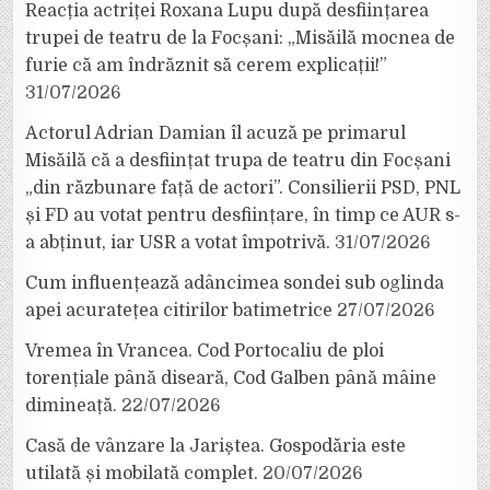
Reacția actriței Roxana Lupu după desființarea
trupei de teatru de la Focșani: „Misăilă mocnea de
furie că am îndrăznit să cerem explicații!”
31/07/2026
Actorul Adrian Damian îl acuză pe primarul
Misăilă că a desființat trupa de teatru din Focșani
„din răzbunare față de actori”. Consilierii PSD, PNL
și FD au votat pentru desființare, în timp ce AUR s-
a abținut, iar USR a votat împotrivă.
31/07/2026
Cum influențează adâncimea sondei sub oglinda
apei acuratețea citirilor batimetrice
27/07/2026
Vremea în Vrancea. Cod Portocaliu de ploi
torențiale până diseară, Cod Galben până mâine
dimineață.
22/07/2026
Casă de vânzare la Jariștea. Gospodăria este
utilată și mobilată complet.
20/07/2026