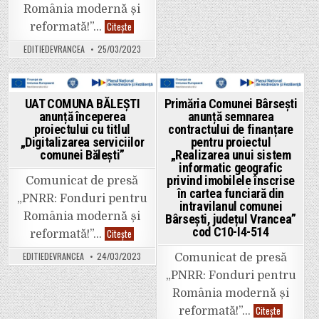
„Digitaliza
stații
România modernă și
serviciilor
de
comunei
UAT
Citește
reîncărcar
reformată!”…
Bălești”
COMUNA
vehicule
BOLOTEȘTI
electrice,
EDITIEDEVRANCEA
25/03/2023
anunță
Comuna
începerea
Bordești,
proiectului
județul
„Achiziția
Vrancea”
de
microbuze
Posted
Posted
UAT COMUNA BĂLEȘTI
Primăria Comunei Bârsești
nepoluante
anunță începerea
anunță semnarea
pentru
in
in
Comuna
proiectului cu titlul
contractului de finanțare
Bolotești
„Digitalizarea serviciilor
pentru proiectul
și
comunei Bălești”
„Realizarea unui sistem
Comuna
Țifești,
informatic geografic
județul
privind imobilele înscrise
Comunicat de presă
Vrancea”
și
în cartea funciară din
„PNRR: Fonduri pentru
„Realizare
intravilanul comunei
puncte
România modernă și
Bârsești, județul Vrancea”
de
reîncărcare
cod C10-I4-514
UAT
Citește
reformată!”…
vehicule
COMUNA
electrice
BĂLEȘTI
Comuna
EDITIEDEVRANCEA
24/03/2023
Comunicat de presă
anunță
Bolotești
începerea
și
„PNRR: Fonduri pentru
proiectului
Comuna
cu
Țifești,
România modernă și
titlul
județul
„Digitalizarea
Primăria
Citește
reformată!”…
Vrancea”
serviciilor
Comunei