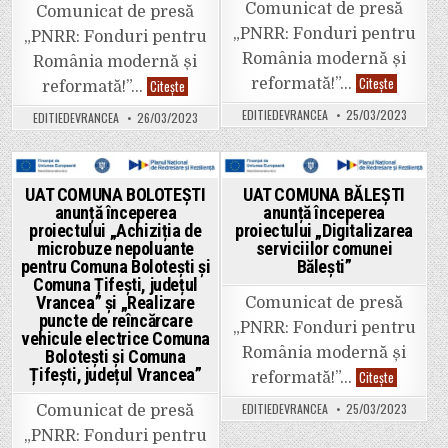
electrice
Comunicat de presă
Comunicat de presă
Comuna
Bolotești
„PNRR: Fonduri pentru
„PNRR: Fonduri pentru
și
Comuna
România modernă și
România modernă și
Țifești,
județul
Primăria
Citește
UAT
reformată!”…
Citește
reformată!”…
Vrancea”
Bordești
COMUNA
anunță
BĂLEȘTI
EDITIEDEVRANCEA
25/03/2023
EDITIEDEVRANCEA
26/03/2023
semnarea
anunță
contractul
începerea
de
proiectului
finanțare
„Digitalizarea
pentru
serviciilor
proiectul
comunei
Posted
Posted
UAT COMUNA BOLOTEȘTI
UAT COMUNA BĂLEȘTI
„Transpun
Bălești”
anunță începerea
anunță începerea
în
in
in
format
proiectului „Achiziția de
proiectului „Digitalizarea
GIS
microbuze nepoluante
serviciilor comunei
a
documentaț
pentru Comuna Bolotești și
Bălești”
de
Comuna Țifești, județul
amenajare
Vrancea” și „Realizare
a
Comunicat de presă
teritoriului
puncte de reîncărcare
„PNRR: Fonduri pentru
și
vehicule electrice Comuna
de
România modernă și
planificare
Bolotești și Comuna
urbană
Țifești, județul Vrancea”
UAT
Citește
reformată!”…
în
COMUNA
comuna
BĂLEȘTI
Bordești,
EDITIEDEVRANCEA
25/03/2023
Comunicat de presă
anunță
județul
începerea
Vrancea;
„PNRR: Fonduri pentru
proiectului
Realizare