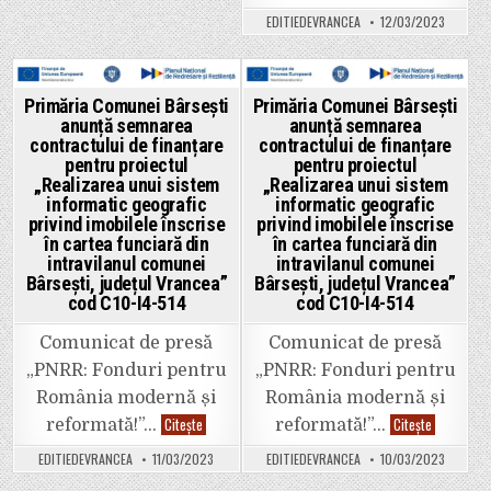
comunei
Bârsești
EDITIEDEVRANCEA
12/03/2023
Bălești”
anunță
semnarea
contractul
de
finanțare
pentru
Posted
Posted
Primăria Comunei Bârsești
Primăria Comunei Bârsești
proiectul
anunță semnarea
anunță semnarea
„Realizare
in
in
unui
contractului de finanțare
contractului de finanțare
sistem
pentru proiectul
pentru proiectul
informatic
„Realizarea unui sistem
„Realizarea unui sistem
geografic
privind
informatic geografic
informatic geografic
imobilele
privind imobilele înscrise
privind imobilele înscrise
înscrise
în
în cartea funciară din
în cartea funciară din
cartea
intravilanul comunei
intravilanul comunei
funciară
Bârsești, județul Vrancea”
Bârsești, județul Vrancea”
din
intravilanu
cod C10-I4-514
cod C10-I4-514
comunei
Bârsești,
județul
Comunicat de presă
Comunicat de presă
Vrancea”
cod
„PNRR: Fonduri pentru
„PNRR: Fonduri pentru
C10-
I4-
România modernă și
România modernă și
514
Primăria
Primăria
Citește
Citește
reformată!”…
reformată!”…
Comunei
Comunei
Bârsești
Bârsești
EDITIEDEVRANCEA
11/03/2023
EDITIEDEVRANCEA
10/03/2023
anunță
anunță
semnarea
semnarea