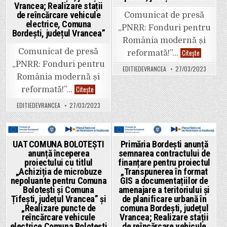
Vizantea-
Vrancea; Realizare stații
Livezi
de reîncărcare vehicule
Comuna
Comunicat de presă
Câmpuri
electrice, Comuna
„PNRR: Fonduri pentru
–
Bordești, județul Vrancea”
Comuna
România modernă și
Soveja
–
Comunicat de presă
UAT
Citește
reformată!”…
Comuna
COMUNA
Răcoasa”
„PNRR: Fonduri pentru
SPULBER
EDITIEDEVRANCEA
27/03/2023
anunță
România modernă și
începerea
proiectului
Primăria
Citește
reformată!”…
cu
Bordești
titlul
anunță
„Dezvoltar
EDITIEDEVRANCEA
27/03/2023
semnarea
infrastruct
contractului
de
de
transport
finanțare
verde
pentru
–
proiectul
Posted
Posted
UAT COMUNA BOLOTEȘTI
Primăria Bordești anunță
Piste
„Transpunerea
pentru
anunță începerea
semnarea contractului de
în
in
in
biciclete
format
proiectului cu titlul
finanțare pentru proiectul
în
GIS
comuna
„Achiziția de microbuze
„Transpunerea în format
a
Spulber,
nepoluante pentru Comuna
GIS a documentațiilor de
documentațiilor
județul
de
Bolotești și Comuna
amenajare a teritoriului și
Vrancea”
amenajare
Țifești, județul Vrancea” și
de planificare urbană în
a
teritoriului
„Realizare puncte de
comuna Bordești, județul
și
reîncărcare vehicule
Vrancea; Realizare stații
de
electrice Comuna Bolotești
de reîncărcare vehicule