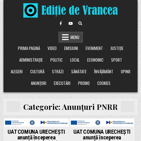
Skip
to
content
MENU
PRIMA PAGINĂ
VIDEO
EMISIUNI
EVENIMENT
JUSTIȚIE
ADMINISTRAȚIE
POLITIC
LOCAL
ECONOMIC
SPORT
ALEGERI
CULTURĂ
STRĂZI
SĂNĂTATE
ÎNVĂȚĂMÂNT
OPINII
ANUNȚURI
EXECUTĂRI
PROMO
COOKIES
Categorie:
Anunțuri PNRR
Posted
Posted
UAT COMUNA URECHEȘTI
UAT COMUNA URECHEȘTI
anunță începerea
anunță începerea
in
in