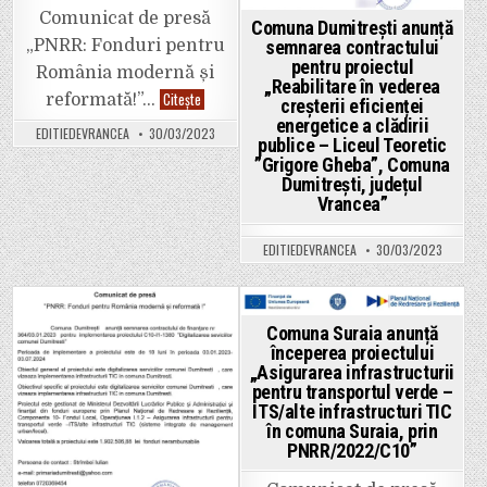
comuna
Urechești,
Comunicat de presă
Comuna Dumitrești anunță
județul
Vrancea;
semnarea contractului
„PNRR: Fonduri pentru
Realizare
pentru proiectul
stații
România modernă și
de
„Reabilitare în vederea
UAT
reîncărcare
Citește
reformată!”…
creșterii eficienței
COMUNA
vehicule
energetice a clădirii
VIZANTEA-
electrice,
EDITIEDEVRANCEA
30/03/2023
LIVEZI
Comuna
publice – Liceul Teoretic
anunță
Urechești,
”Grigore Gheba”, Comuna
începerea
județul
proiectului
Dumitrești, județul
Vrancea”
„Achiziția
Vrancea”
de
microbuze
nepoluante
EDITIEDEVRANCEA
30/03/2023
și
stații
de
încărcare
în
cadrul
Posted
Posted
Comuna Suraia anunță
parteneriatului
începerea proiectului
Comuna
in
in
Vizantea-
„Asigurarea infrastructurii
Livezi
pentru transportul verde –
Comuna
Câmpuri
ITS/alte infrastructuri TIC
–
în comuna Suraia, prin
Comuna
PNRR/2022/C10”
Soveja
–
Comuna