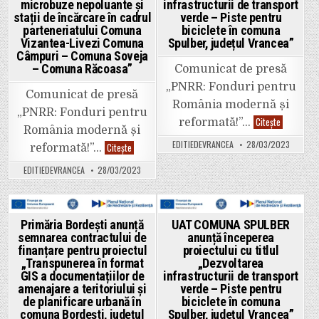
microbuze nepoluante și
infrastructurii de transport
stații de încărcare în cadrul
verde – Piste pentru
parteneriatului Comuna
biciclete în comuna
Vizantea-Livezi Comuna
Spulber, județul Vrancea”
Câmpuri – Comuna Soveja
– Comuna Răcoasa”
Comunicat de presă
„PNRR: Fonduri pentru
Comunicat de presă
România modernă și
„PNRR: Fonduri pentru
UAT
Citește
reformată!”…
COMUNA
România modernă și
SPULBER
EDITIEDEVRANCEA
28/03/2023
UAT
Citește
reformată!”…
anunță
COMUNA
începerea
VIZANTEA-
proiectului
EDITIEDEVRANCEA
28/03/2023
LIVEZI
„Dezvoltar
anunță
infrastruct
începerea
de
proiectului
transport
„Achiziția
verde
de
Posted
Posted
–
Primăria Bordești anunță
UAT COMUNA SPULBER
microbuze
Piste
semnarea contractului de
anunță începerea
nepoluante
in
in
pentru
și
finanțare pentru proiectul
proiectului cu titlul
biciclete
stații
în
„Transpunerea în format
„Dezvoltarea
de
comuna
GIS a documentațiilor de
infrastructurii de transport
încărcare
Spulber,
în
județul
amenajare a teritoriului și
verde – Piste pentru
cadrul
Vrancea”
de planificare urbană în
biciclete în comuna
parteneriatului
Comuna
comuna Bordești, județul
Spulber, județul Vrancea”