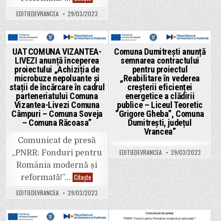
a
COMUNA
clădirilor
URECHEȘTI
EDITIEDEVRANCEA
29/03/2023
publice
anunță
Comuna
începerea
Vizantea-
proiectului
Livezi,
„Transpunerea
județul
în
Vrancea”
format
Posted
Posted
UAT COMUNA VIZANTEA-
Comuna Dumitrești anunță
GIS
LIVEZI anunță începerea
semnarea contractului
a
in
in
documentațiilor
proiectului „Achiziția de
pentru proiectul
de
microbuze nepoluante și
„Reabilitare în vederea
amenajare
stații de încărcare în cadrul
creșterii eficienței
a
teritoriului
parteneriatului Comuna
energetice a clădirii
și
Vizantea-Livezi Comuna
publice – Liceul Teoretic
de
planificare
Câmpuri – Comuna Soveja
”Grigore Gheba”, Comuna
urbană
– Comuna Răcoasa”
Dumitrești, județul
în
Vrancea”
comuna
Urechești,
Comunicat de presă
județul
Vrancea;
EDITIEDEVRANCEA
29/03/2023
„PNRR: Fonduri pentru
Realizare
stații
România modernă și
de
UAT
reîncărcare
Citește
reformată!”…
COMUNA
vehicule
VIZANTEA-
electrice,
EDITIEDEVRANCEA
29/03/2023
LIVEZI
Comuna
anunță
Urechești,
începerea
județul
proiectului
Vrancea”