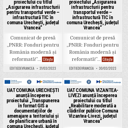
proiectului cu titlul
proiectului „Asigurarea
„Asigurarea infrastructurii
infrastructurii pentru
pentru transportul verde –
transportul verde –
infrastructură TIC în
infrastructură TIC în
comuna Urechești, județul
comuna Urechești, județul
Vrancea”
Vrancea”
Comunicat de presă
Comunicat de presă
„PNRR: Fonduri pentru
„PNRR: Fonduri pentru
România modernă și
România modernă și
UAT
UAT
Citește
Citește
reformată!”…
reformată!”…
COMUNA
COMUNA
URECHEȘTI
URECHEȘTI
EDITIEDEVRANCEA
31/03/2023
EDITIEDEVRANCEA
30/03/2023
anunță
anunță
începerea
începerea
proiectului
proiectului
cu
„Asigurare
titlul
infrastruct
„Asigurarea
pentru
Posted
Posted
UAT COMUNA URECHEȘTI
UAT COMUNA VIZANTEA-
infrastructurii
transportu
anunță începerea
LIVEZI anunță începerea
pentru
verde
in
in
transportul
–
proiectului „Transpunerea
proiectului cu titlul
verde
infrastruc
în format GIS a
„Reabilitare moderată a
–
TIC
documentațiilor de
clădirilor publice Comuna
infrastructură
în
TIC
comuna
amenajare a teritoriului și
Vizantea-Livezi, județul
în
Urechești,
de planificare urbană în
Vrancea”
comuna
județul
Urechești,
Vrancea”
comuna Urechești, județul