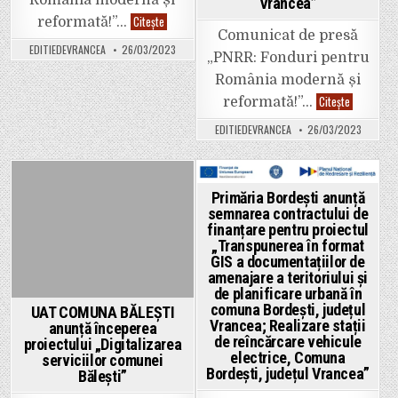
România modernă și
Vrancea”
reîncărcare
comuna
vehicule
Bordești,
UAT
Citește
reformată!”…
electrice
județul
COMUNA
Comunicat de presă
Comuna
Vrancea;
SPULBER
EDITIEDEVRANCEA
26/03/2023
Bolotești
Realizare
anunță
„PNRR: Fonduri pentru
și
stații
începerea
Comuna
de
proiectului
România modernă și
Țifești,
reîncărcar
„Dezvoltarea
județul
vehicule
UAT
infrastructurii
Citește
reformată!”…
Vrancea”
electrice,
COMUNA
de
Comuna
BOLOTEȘTI
transport
EDITIEDEVRANCEA
26/03/2023
Bordești,
anunță
verde
județul
începerea
–
Vrancea”
proiectului
Piste
cu
pentru
titlul
biciclete
„Achiziția
în
Posted
Posted
Primăria Bordești anunță
de
comuna
semnarea contractului de
microbuze
in
Spulber,
in
nepoluante
județul
finanțare pentru proiectul
pentru
Vrancea”
„Transpunerea în format
Comuna
GIS a documentațiilor de
Bolotești
și
amenajare a teritoriului și
Comuna
de planificare urbană în
Țifești,
județul
comuna Bordești, județul
UAT COMUNA BĂLEȘTI
Vrancea”
Vrancea; Realizare stații
anunță începerea
și
de reîncărcare vehicule
„Realizare
proiectului „Digitalizarea
puncte
electrice, Comuna
serviciilor comunei
de
Bordești, județul Vrancea”
Bălești”
reîncărcar
vehicule