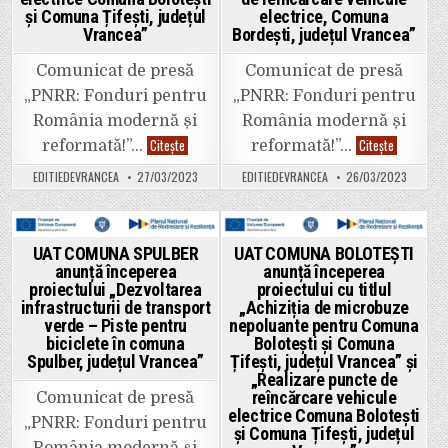
planificare
urbană
și Comuna Țifești, județul
electrice, Comuna
în
Vrancea”
Bordești, județul Vrancea”
comuna
Bordești,
județul
Comunicat de presă
Comunicat de presă
Vrancea;
Realizare
„PNRR: Fonduri pentru
„PNRR: Fonduri pentru
stații
de
România modernă și
România modernă și
reîncărcare
vehicule
UAT
Primăria
Citește
Citește
reformată!”…
reformată!”…
electrice,
COMUNA
Bordești
Comuna
BOLOTEȘTI
anunță
EDITIEDEVRANCEA
27/03/2023
EDITIEDEVRANCEA
26/03/2023
Bordești,
anunță
semnarea
județul
începerea
contractul
Vrancea”
proiectului
de
cu
finanțare
titlul
pentru
„Achiziția
proiectul
Posted
Posted
UAT COMUNA SPULBER
UAT COMUNA BOLOTEȘTI
de
„Transpun
anunță începerea
anunță începerea
microbuze
în
in
in
nepoluante
format
proiectului „Dezvoltarea
proiectului cu titlul
pentru
GIS
infrastructurii de transport
„Achiziția de microbuze
Comuna
a
verde – Piste pentru
nepoluante pentru Comuna
Bolotești
documentaț
și
de
biciclete în comuna
Bolotești și Comuna
Comuna
amenajare
Spulber, județul Vrancea”
Țifești, județul Vrancea” și
Țifești,
a
județul
teritoriului
„Realizare puncte de
Vrancea”
și
reîncărcare vehicule
Comunicat de presă
și
de
electrice Comuna Bolotești
„Realizare
planificare
„PNRR: Fonduri pentru
puncte
urbană
și Comuna Țifești, județul
de
în