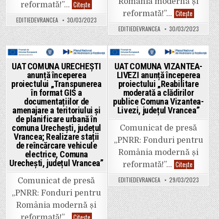
România modernă și
Primăria
Citește
reformată!”…
Slobozia
UAT
Citește
reformată!”…
Bradului
COMUNA
EDITIEDEVRANCEA
30/03/2023
anunță
SLOBOZIA
începerea
EDITIEDEVRANCEA
30/03/2023
BRADULUI
proiectului
anunță
cu
începerea
titlul
proiectului
„Realizare
cu
stații
titlul
Posted
Posted
UAT COMUNA URECHEȘTI
UAT COMUNA VIZANTEA-
de
„
reîncărcare
anunță începerea
LIVEZI anunță începerea
Lucrări
in
in
vehicule
de
proiectului „Transpunerea
proiectului „Reabilitare
electrice
creștere
în format GIS a
moderată a clădirilor
Comuna
a
Slobozia
documentațiilor de
publice Comuna Vizantea-
eficienței
Bradului,
energetice
amenajare a teritoriului și
Livezi, județul Vrancea”
județul
imobil
Vrancea”
de planificare urbană în
Casa
Specialistu
comuna Urechești, județul
Comunicat de presă
Comuna
Vrancea; Realizare stații
Slobozia
„PNRR: Fonduri pentru
de reîncărcare vehicule
Bradului,
județul
România modernă și
electrice, Comuna
Vrancea”
Urechești, județul Vrancea”
UAT
Citește
reformată!”…
COMUNA
VIZANTEA-
EDITIEDEVRANCEA
29/03/2023
Comunicat de presă
LIVEZI
anunță
„PNRR: Fonduri pentru
începerea
proiectului
România modernă și
„Reabilitar
moderată
UAT
Citește
reformată!”…