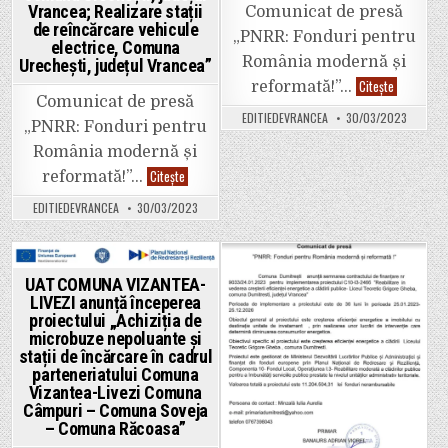
județul
Vrancea; Realizare stații
Comunicat de presă
Vrancea”
de reîncărcare vehicule
„PNRR: Fonduri pentru
electrice, Comuna
România modernă și
Urechești, județul Vrancea”
UAT
Citește
reformată!”…
COMUNA
Comunicat de presă
VIZANTEA-
EDITIEDEVRANCEA
30/03/2023
LIVEZI
„PNRR: Fonduri pentru
anunță
începerea
România modernă și
proiectului
UAT
Citește
cu
reformată!”…
COMUNA
titlul
URECHEȘTI
„Reabilitar
EDITIEDEVRANCEA
30/03/2023
anunță
moderată
începerea
a
proiectului
clădirilor
„Transpunerea
publice
în
Comuna
format
Vizantea-
Posted
Posted
UAT COMUNA VIZANTEA-
GIS
Livezi,
LIVEZI anunță începerea
a
in
in
județul
documentațiilor
Vrancea”
proiectului „Achiziția de
de
microbuze nepoluante și
amenajare
stații de încărcare în cadrul
a
teritoriului
parteneriatului Comuna
și
Vizantea-Livezi Comuna
de
planificare
Câmpuri – Comuna Soveja
urbană
– Comuna Răcoasa”
în