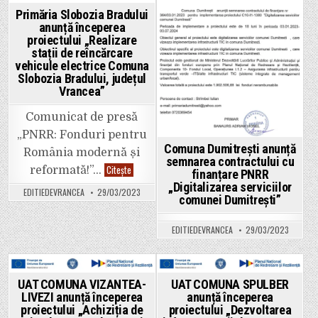
„Achiziția
de
Posted
Posted
Primăria Slobozia Bradului
microbuze
anunță începerea
nepoluante
in
in
și
proiectului „Realizare
stații
stații de reîncărcare
de
vehicule electrice Comuna
încărcare
în
Slobozia Bradului, județul
cadrul
Vrancea”
parteneriatului
Comuna
Vizantea-
Comunicat de presă
Livezi
Comuna
„PNRR: Fonduri pentru
Câmpuri
Comuna Dumitrești anunță
–
România modernă și
Comuna
semnarea contractului cu
Soveja
Primăria
Citește
reformată!”…
finanțare PNRR
–
Slobozia
Comuna
„Digitalizarea serviciilor
Bradului
EDITIEDEVRANCEA
29/03/2023
Răcoasa”
anunță
comunei Dumitrești”
începerea
proiectului
„Realizare
EDITIEDEVRANCEA
29/03/2023
stații
de
reîncărcare
vehicule
electrice
Comuna
Posted
Posted
UAT COMUNA VIZANTEA-
UAT COMUNA SPULBER
Slobozia
LIVEZI anunță începerea
anunță începerea
Bradului,
in
in
județul
proiectului „Achiziția de
proiectului „Dezvoltarea
Vrancea”