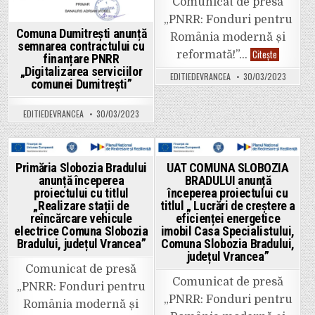
Comunicat de presă
Răcoasa”
„PNRR: Fonduri pentru
Comuna Dumitrești anunță
România modernă și
semnarea contractului cu
Comuna
Citește
reformată!”…
finanțare PNRR
Suraia
„Digitalizarea serviciilor
anunță
EDITIEDEVRANCEA
30/03/2023
începerea
comunei Dumitrești”
proiectului
„Asigurare
infrastruct
EDITIEDEVRANCEA
30/03/2023
pentru
transportu
verde
–
ITS/alte
infrastruct
Posted
Posted
Primăria Slobozia Bradului
UAT COMUNA SLOBOZIA
TIC
anunță începerea
BRADULUI anunță
în
in
in
comuna
proiectului cu titlul
începerea proiectului cu
Suraia,
„Realizare stații de
titlul „ Lucrări de creștere a
prin
PNRR/202
reîncărcare vehicule
eficienței energetice
electrice Comuna Slobozia
imobil Casa Specialistului,
Bradului, județul Vrancea”
Comuna Slobozia Bradului,
județul Vrancea”
Comunicat de presă
Comunicat de presă
„PNRR: Fonduri pentru
„PNRR: Fonduri pentru
România modernă și