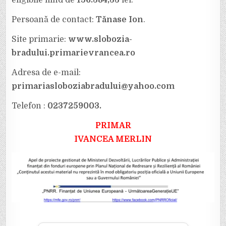
eligibile fiind de
156.384,33
lei.
Persoană de contact:
Tănase Ion
.
Site primarie:
www.slobozia-
bradului.primarievrancea.ro
Adresa de e-mail:
primariasloboziabradului@yahoo.com
Telefon :
0237259003.
PRIMAR
IVANCEA MERLIN