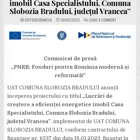
imobil Casa Specialistului, Comuna
Slobozia Bradului, județul Vrancea”
ON
EDITIEDEVRANCEA
30/03/2023
LEAVE A COMMENT
UAT
COMUNA
SLOBOZIA
BRADULUI
ANUNȚĂ
ÎNCEPEREA
PROIECTULUI
CU
TITLUL
„
Comunicat de presă
LUCRĂRI
DE
„PNRR: Fonduri pentru România modernă și
CREȘTERE
A
reformată!”
EFICIENȚEI
ENERGETICE
IMOBIL
CASA
UAT COMUNA SLOBOZIA BRADULUI anunță
SPECIALISTULU
COMUNA
începerea proiectului cu titlul
„Lucrări de
SLOBOZIA
BRADULUI,
creștere a eficienței energetice imobil Casa
JUDEȚUL
VRANCEA”
Specialistului, Comuna Slobozia Bradului,
județul Vrancea”
, implementat de UAT COMUNA
SLOBOZIA BRADULUI, conform contractului de
finanțare nr. 6537 din data 18.01.2023, finanțat în