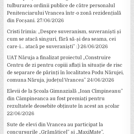
tulburarea ordinii publice de către personalul
Penitenciarului Vrancea într-o zonă rezidențială
din Focșani.
27/06/2026
Cristi Irimia: „Despre suveranism, suveraniști și
cum se atacă singuri, fără să-și dea seama, cei
care-i… atacă pe suveraniști” :)
26/06/2026
UAT Năruja a finalizat proiectul „Construire
Centru de zi pentru copiii aflați în situație de risc
de separare de părinți în localitatea Podu Nărujei,
comuna Năruja, județul Vrancea”
24/06/2026
Elevii de la Școala Gimnazială „Ioan Cîmpineanu”
din Câmpineanca au fost premiați pentru
rezultatele deosebite obținute în acest an școlar
22/06/2026
Sute de elevi din Vrancea au participat la
concursurile „Grămăticel” și „MaxiMate”,