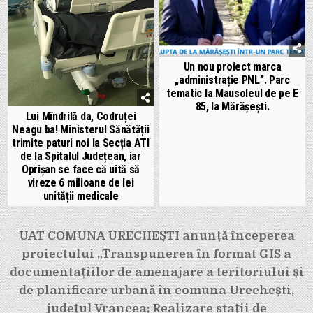
Un nou proiect marca
„administrație PNL”. Parc
tematic la Mausoleul de pe E
85, la Mărășești.
Lui Mîndrilă da, Codruței
Neagu ba! Ministerul Sănătății
trimite paturi noi la Secția ATI
de la Spitalul Județean, iar
Oprișan se face că uită să
vireze 6 milioane de lei
unității medicale
Navigare
UAT COMUNA URECHEȘTI anunță începerea
în
proiectului „Transpunerea în format GIS a
articole
documentațiilor de amenajare a teritoriului și
de planificare urbană în comuna Urechești,
județul Vrancea; Realizare stații de