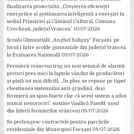
finalizarea proiectului „Creșterea eficienței
energetice și gestionarea inteligentă a energiei în
sediul Primăriei și Căminul Cultural, Comuna
Urechești, județul Vrancea”
10/07/2026
Școala Gimnazială „Anghel Saligny” Focșani, pe
locul I între școlile gimnaziale din județul Vrancea
la Evaluarea Națională
09/07/2026
Fermierii vrânceni trag un nou semnal de alarmă:
prețuri prea mici la laptele vândut de producători
și piață tot mai dificilă. „În plus, se repune pe tapet
chestiunea sistemului anti-grindină, deși
fermierii au spus foarte clar că acest sistem a adus
numai nenorociri”, susține Vasilică Pamfil, unul
din liderii fermierilor vrânceni
08/07/2026
Se prelungesc contractele pentru parcările
rezidențiale din Municipiul Focșani
08/07/2026