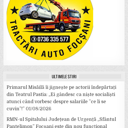
ULTIMELE ȘTIRI
Primarul Misăilă îi jignește pe actorii îndepărtați
din Teatrul Pastia: „Ei gândesc ca niște socialiști
atunci când vorbesc despre salariile ”ce li se
cuvin”!”
01/08/2026
RMN-ul Spitalului Județean de Urgență „Sfântul
Pantelimon” Focșani este din nou funcțional