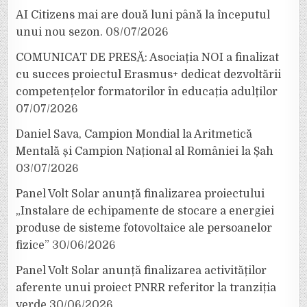
AI Citizens mai are două luni până la începutul
unui nou sezon.
08/07/2026
COMUNICAT DE PRESĂ: Asociația NOI a finalizat
cu succes proiectul Erasmus+ dedicat dezvoltării
competențelor formatorilor în educația adulților
07/07/2026
Daniel Sava, Campion Mondial la Aritmetică
Mentală și Campion Național al României la Șah
03/07/2026
Panel Volt Solar anunță finalizarea proiectului
„Instalare de echipamente de stocare a energiei
produse de sisteme fotovoltaice ale persoanelor
fizice”
30/06/2026
Panel Volt Solar anunță finalizarea activităților
aferente unui proiect PNRR referitor la tranziția
verde
30/06/2026