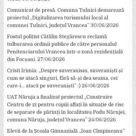
Comunicat de presă. Comuna Tulnici demarează
proiectul „Digitalizarea turismului local al
comunei Tulnici, județul Vrancea”
30/06/2026
Fostul polițist Cătălin Stegărescu reclamă
tulburarea ordinii publice de către personalul
Penitenciarului Vrancea într-o zonă rezidențială
din Focșani.
27/06/2026
Cristi Irimia: „Despre suveranism, suveraniști și
cum se atacă singuri, fără să-și dea seama, cei
care-i… atacă pe suveraniști” :)
26/06/2026
UAT Năruja a finalizat proiectul „Construire
Centru de zi pentru copiii aflați în situație de risc
de separare de părinți în localitatea Podu Nărujei,
comuna Năruja, județul Vrancea”
24/06/2026
Elevii de la Școala Gimnazială „Ioan Cîmpineanu”