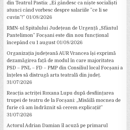
din Teatrul Pastia: „Ei gândesc ca niște socialiști
atunci când vorbesc despre salariile ”ce li se
cuvin”!”
01/08/2026
RMN-ul Spitalului Județean de Urgență „Sfântul
Pantelimon” Focșani este din nou funcțional
începând cu 1 august
01/08/2026
Organizația județeană AUR Vrancea își exprimă
dezamăgirea față de modul în care majoritatea
PSD – PNL – FD – PMP din Consiliul local Focșani a
înțeles să distrugă arta teatrală din județ.
31/07/2026
Reacția actriței Roxana Lupu după desființarea
trupei de teatru de la Focșani: „Misăilă mocnea de
furie că am îndrăznit să cerem explicații!”
31/07/2026
Actorul Adrian Damian îl acuză pe primarul