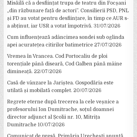
Misăilă că a desființat trupa de teatru din Focșani
„din răzbunare față de actori”. Consilierii PSD, PNL
și FD au votat pentru desființare, în timp ce AUR s-
a abținut, iar USR a votat împotrivă.
31/07/2026
Cum influențează adâncimea sondei sub oglinda
apei acuratețea citirilor batimetrice
27/07/2026
Vremea în Vrancea. Cod Portocaliu de ploi
torențiale până diseară, Cod Galben până mâine
dimineață.
22/07/2026
Casă de vânzare la Jariștea. Gospodăria este
utilată și mobilată complet.
20/07/2026
Regrete eterne după trecerea la cele veșnice a
profesorului Ion Dumitrache, soțul doamnei
director adjunct al Școlii nr. 10, Mitrița
Dumitrache
10/07/2026
Comunicat de presă. Primăria Urechești anunță