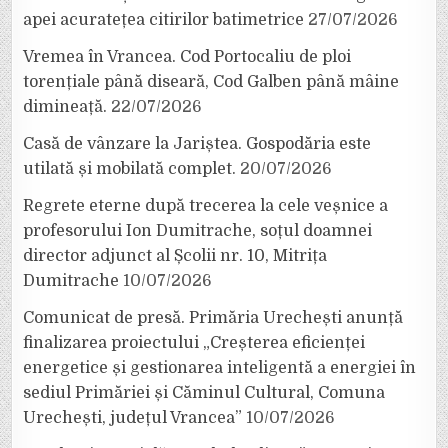
apei acuratețea citirilor batimetrice
27/07/2026
Vremea în Vrancea. Cod Portocaliu de ploi
torențiale până diseară, Cod Galben până mâine
dimineață.
22/07/2026
Casă de vânzare la Jariștea. Gospodăria este
utilată și mobilată complet.
20/07/2026
Regrete eterne după trecerea la cele veșnice a
profesorului Ion Dumitrache, soțul doamnei
director adjunct al Școlii nr. 10, Mitrița
Dumitrache
10/07/2026
Comunicat de presă. Primăria Urechești anunță
finalizarea proiectului „Creșterea eficienței
energetice și gestionarea inteligentă a energiei în
sediul Primăriei și Căminul Cultural, Comuna
Urechești, județul Vrancea”
10/07/2026