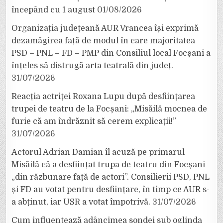
începând cu 1 august
01/08/2026
Organizația județeană AUR Vrancea își exprimă
dezamăgirea față de modul în care majoritatea
PSD – PNL – FD – PMP din Consiliul local Focșani a
înțeles să distrugă arta teatrală din județ.
31/07/2026
Reacția actriței Roxana Lupu după desființarea
trupei de teatru de la Focșani: „Misăilă mocnea de
furie că am îndrăznit să cerem explicații!”
31/07/2026
Actorul Adrian Damian îl acuză pe primarul
Misăilă că a desființat trupa de teatru din Focșani
„din răzbunare față de actori”. Consilierii PSD, PNL
și FD au votat pentru desființare, în timp ce AUR s-
a abținut, iar USR a votat împotrivă.
31/07/2026
Cum influențează adâncimea sondei sub oglinda