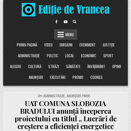
Skip
to
content
MENU
PRIMA PAGINĂ
VIDEO
EMISIUNI
EVENIMENT
JUSTIȚIE
ADMINISTRAȚIE
POLITIC
LOCAL
ECONOMIC
SPORT
ALEGERI
CULTURĂ
STRĂZI
SĂNĂTATE
ÎNVĂȚĂMÂNT
OPINII
ANUNȚURI
EXECUTĂRI
PROMO
COOKIES
POSTED
ADMINISTRAȚIE
,
ANUNȚURI PNRR
IN
UAT COMUNA SLOBOZIA
BRADULUI anunță începerea
proiectului cu titlul „ Lucrări de
creștere a eficienței energetice