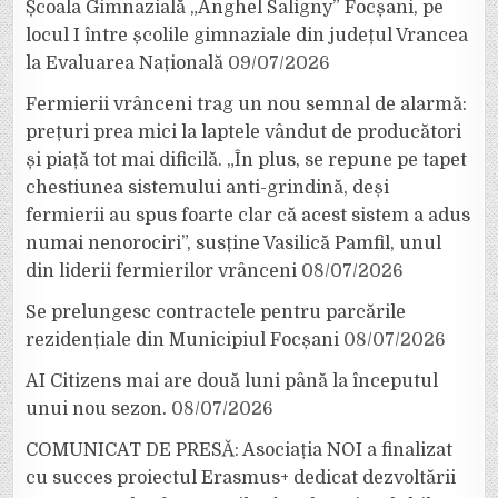
Școala Gimnazială „Anghel Saligny” Focșani, pe
locul I între școlile gimnaziale din județul Vrancea
la Evaluarea Națională
09/07/2026
Fermierii vrânceni trag un nou semnal de alarmă:
prețuri prea mici la laptele vândut de producători
și piață tot mai dificilă. „În plus, se repune pe tapet
chestiunea sistemului anti-grindină, deși
fermierii au spus foarte clar că acest sistem a adus
numai nenorociri”, susține Vasilică Pamfil, unul
din liderii fermierilor vrânceni
08/07/2026
Se prelungesc contractele pentru parcările
rezidențiale din Municipiul Focșani
08/07/2026
AI Citizens mai are două luni până la începutul
unui nou sezon.
08/07/2026
COMUNICAT DE PRESĂ: Asociația NOI a finalizat
cu succes proiectul Erasmus+ dedicat dezvoltării