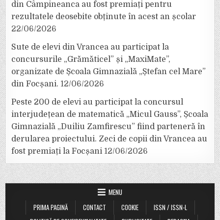
din Câmpineanca au fost premiați pentru
rezultatele deosebite obținute în acest an școlar
22/06/2026
Sute de elevi din Vrancea au participat la
concursurile „Grămăticel” și „MaxiMate”,
organizate de Școala Gimnazială „Ștefan cel Mare”
din Focșani.
12/06/2026
Peste 200 de elevi au participat la concursul
interjudețean de matematică „Micul Gauss”, Școala
Gimnazială „Duiliu Zamfirescu” fiind parteneră în
derularea proiectului. Zeci de copii din Vrancea au
fost premiați la Focșani
12/06/2026
MENU
PRIMA PAGINĂ
CONTACT
COOKIE
ISSN / ISSN-L