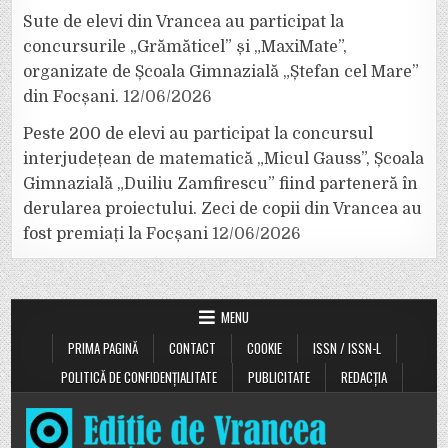
Sute de elevi din Vrancea au participat la
concursurile „Grămăticel” și „MaxiMate”,
organizate de Școala Gimnazială „Ștefan cel Mare”
din Focșani.
12/06/2026
Peste 200 de elevi au participat la concursul
interjudețean de matematică „Micul Gauss”, Școala
Gimnazială „Duiliu Zamfirescu” fiind parteneră în
derularea proiectului. Zeci de copii din Vrancea au
fost premiați la Focșani
12/06/2026
MENU
PRIMA PAGINĂ
CONTACT
COOKIE
ISSN / ISSN-L
POLITICĂ DE CONFIDENȚIALITATE
PUBLICITATE
REDACȚIA