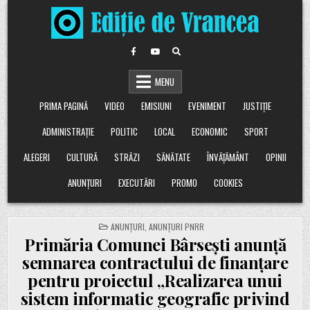
Skip
to
content
MENU
PRIMA PAGINĂ
VIDEO
EMISIUNI
EVENIMENT
JUSTIȚIE
ADMINISTRAȚIE
POLITIC
LOCAL
ECONOMIC
SPORT
ALEGERI
CULTURĂ
STRĂZI
SĂNĂTATE
ÎNVĂȚĂMÂNT
OPINII
ANUNȚURI
EXECUTĂRI
PROMO
COOKIES
POSTED
ANUNȚURI
,
ANUNȚURI PNRR
IN
Primăria Comunei Bârsești anunță
semnarea contractului de finanțare
pentru proiectul „Realizarea unui
sistem informatic geografic privind