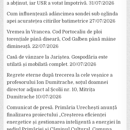
a abținut, iar USR a votat împotrivă.
31/07/2026
Cum influențează adâncimea sondei sub oglinda
apei acuratețea citirilor batimetrice
27/07/2026
Vremea în Vrancea. Cod Portocaliu de ploi
torențiale până diseară, Cod Galben până mâine
dimineață.
22/07/2026
Casă de vânzare la Jariștea. Gospodăria este
utilată și mobilată complet.
20/07/2026
Regrete eterne după trecerea la cele veșnice a
profesorului Ion Dumitrache, soțul doamnei
director adjunct al Școlii nr. 10, Mitrița
Dumitrache
10/07/2026
Comunicat de presă. Primăria Urechești anunță
finalizarea proiectului „Creșterea eficienței
energetice și gestionarea inteligentă a energiei în
sediul Primăriei și Căminul Cultural, Comuna