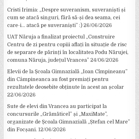
Cristi Irimia: „Despre suveranism, suveraniști și
cum se atacă singuri, fără să-și dea seama, cei
care-i… atacă pe suveraniști” :)
26/06/2026
UAT Năruja a finalizat proiectul „Construire
Centru de zi pentru copiii aflați în situație de risc
de separare de părinți în localitatea Podu Nărujei,
comuna Năruja, județul Vrancea”
24/06/2026
Elevii de la Școala Gimnazială „Ioan Cîmpineanu”
din Câmpineanca au fost premiați pentru
rezultatele deosebite obținute în acest an școlar
22/06/2026
Sute de elevi din Vrancea au participat la
concursurile „Grămăticel” și „MaxiMate”,
organizate de Școala Gimnazială „Ștefan cel Mare”
din Focșani.
12/06/2026