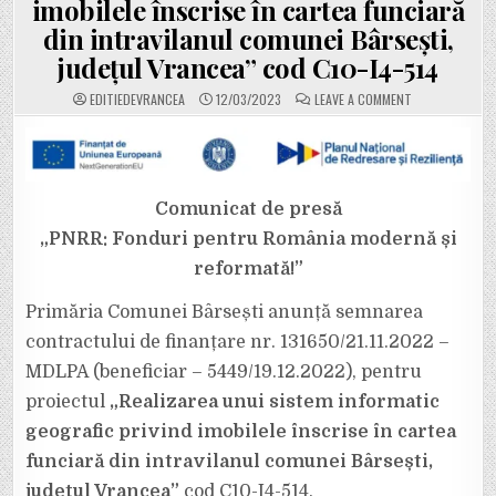
imobilele înscrise în cartea funciară
din intravilanul comunei Bârsești,
județul Vrancea” cod C10-I4-514
ON
EDITIEDEVRANCEA
12/03/2023
LEAVE A COMMENT
PRIMĂRIA
COMUNEI
BÂRSEȘTI
ANUNȚĂ
SEMNAREA
CONTRACTULUI
DE
FINANȚARE
Comunicat de presă
PENTRU
PROIECTUL
„PNRR: Fonduri pentru România modernă și
„REALIZAREA
UNUI
reformată!”
SISTEM
INFORMATIC
GEOGRAFIC
PRIVIND
Primăria Comunei Bârsești anunță semnarea
IMOBILELE
ÎNSCRISE
contractului de finanțare nr. 131650/21.11.2022 –
ÎN
CARTEA
MDLPA (beneficiar – 5449/19.12.2022), pentru
FUNCIARĂ
DIN
proiectul
„Realizarea unui sistem informatic
INTRAVILANUL
COMUNEI
BÂRSEȘTI,
geografic privind imobilele înscrise în cartea
JUDEȚUL
VRANCEA”
funciară din intravilanul comunei Bârsești,
COD
C10-
județul Vrancea”
cod C10-I4-514.