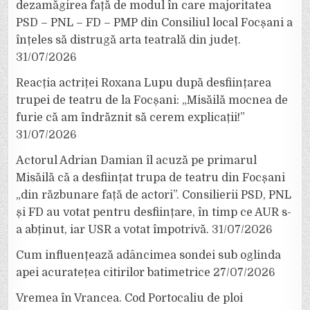
dezamăgirea față de modul în care majoritatea
PSD – PNL – FD – PMP din Consiliul local Focșani a
înțeles să distrugă arta teatrală din județ.
31/07/2026
Reacția actriței Roxana Lupu după desființarea
trupei de teatru de la Focșani: „Misăilă mocnea de
furie că am îndrăznit să cerem explicații!”
31/07/2026
Actorul Adrian Damian îl acuză pe primarul
Misăilă că a desființat trupa de teatru din Focșani
„din răzbunare față de actori”. Consilierii PSD, PNL
și FD au votat pentru desființare, în timp ce AUR s-
a abținut, iar USR a votat împotrivă.
31/07/2026
Cum influențează adâncimea sondei sub oglinda
apei acuratețea citirilor batimetrice
27/07/2026
Vremea în Vrancea. Cod Portocaliu de ploi