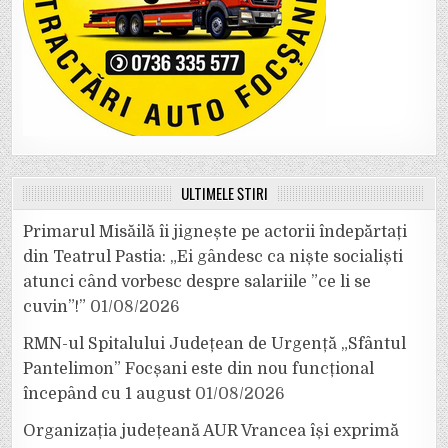
ULTIMELE ȘTIRI
Primarul Misăilă îi jignește pe actorii îndepărtați
din Teatrul Pastia: „Ei gândesc ca niște socialiști
atunci când vorbesc despre salariile ”ce li se
cuvin”!”
01/08/2026
RMN-ul Spitalului Județean de Urgență „Sfântul
Pantelimon” Focșani este din nou funcțional
începând cu 1 august
01/08/2026
Organizația județeană AUR Vrancea își exprimă