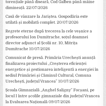
torențiale până diseară, Cod Galben până mâine
dimineață.
22/07/2026
Casă de vânzare la Jariștea. Gospodăria este
utilată și mobilată complet.
20/07/2026
Regrete eterne după trecerea la cele veșnice a
profesorului Ion Dumitrache, soțul doamnei
director adjunct al Școlii nr. 10, Mitrița
Dumitrache
10/07/2026
Comunicat de presă. Primăria Urechești anunță
finalizarea proiectului „Creșterea eficienței
energetice și gestionarea inteligentă a energiei în
sediul Primăriei și Căminul Cultural, Comuna
Urechești, județul Vrancea”
10/07/2026
Școala Gimnazială „Anghel Saligny” Focșani, pe
locul I între școlile gimnaziale din județul Vrancea
la Evaluarea Națională
09/07/2026