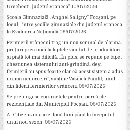
Urechești, județul Vrancea”
10/07/2026
Școala Gimnazială „Anghel Saligny” Focșani, pe
locul I între școlile gimnaziale din județul Vrancea
la Evaluarea Națională
09/07/2026
Fermierii vrânceni trag un nou semnal de alarmă:
prețuri prea mici la laptele vândut de producători
și piață tot mai dificilă. „În plus, se repune pe tapet
chestiunea sistemului anti-grindină, deși
fermierii au spus foarte clar că acest sistem a adus
numai nenorociri”, susține Vasilică Pamfil, unul
din liderii fermierilor vrânceni
08/07/2026
Se prelungesc contractele pentru parcările
rezidențiale din Municipiul Focșani
08/07/2026
AI Citizens mai are două luni până la începutul
unui nou sezon.
08/07/2026