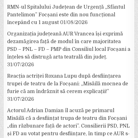
RMN-ul Spitalului Județean de Urgență „Sfântul
Pantelimon” Focșani este din nou funcțional
începând cu 1 august
01/08/2026
Organizația județeană AUR Vrancea își exprimă
dezamăgirea față de modul în care majoritatea
PSD – PNL – FD – PMP din Consiliul local Focșani a
înțeles să distrugă arta teatrală din județ.
31/07/2026
Reacția actriței Roxana Lupu după desființarea
trupei de teatru de la Focșani: „Misăilă mocnea de
furie că am îndrăznit să cerem explicații!”
31/07/2026
Actorul Adrian Damian îl acuză pe primarul
Misăilă că a desființat trupa de teatru din Focșani
„din răzbunare față de actori”. Consilierii PSD, PNL
și FD au votat pentru desființare, în timp ce AUR s-