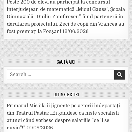
Peste 200 de elevi au participat la concursul
interjudețean de matematică „Micul Gauss”, Școala
Gimnazială „Duiliu Zamfirescu” fiind parteneră în
derularea proiectului. Zeci de copii din Vrancea au
fost premiați la Focșani
12/06/2026
CAUTĂ AICI
Search
for:
ULTIMELE ȘTIRI
Primarul Misăilă îi jignește pe actorii îndepărtați
din Teatrul Pastia: „Ei gândesc ca niște socialiști
atunci când vorbesc despre salariile ”ce li se
cuvin”!”
01/08/2026