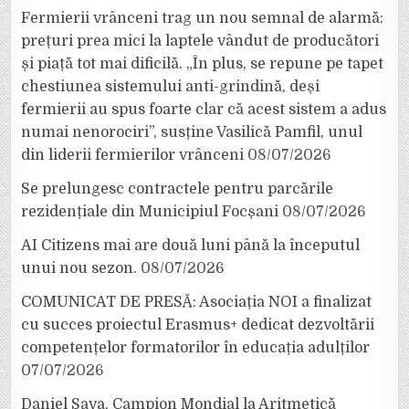
Fermierii vrânceni trag un nou semnal de alarmă:
prețuri prea mici la laptele vândut de producători
și piață tot mai dificilă. „În plus, se repune pe tapet
chestiunea sistemului anti-grindină, deși
fermierii au spus foarte clar că acest sistem a adus
numai nenorociri”, susține Vasilică Pamfil, unul
din liderii fermierilor vrânceni
08/07/2026
Se prelungesc contractele pentru parcările
rezidențiale din Municipiul Focșani
08/07/2026
AI Citizens mai are două luni până la începutul
unui nou sezon.
08/07/2026
COMUNICAT DE PRESĂ: Asociația NOI a finalizat
cu succes proiectul Erasmus+ dedicat dezvoltării
competențelor formatorilor în educația adulților
07/07/2026
Daniel Sava, Campion Mondial la Aritmetică