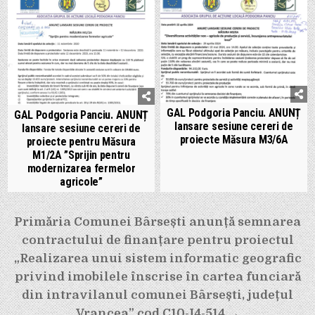
GAL Podgoria Panciu. ANUNȚ
GAL Podgoria Panciu. ANUNȚ
lansare sesiune cereri de
lansare sesiune cereri de
proiecte Măsura M3/6A
proiecte pentru Măsura
M1/2A ”Sprijin pentru
modernizarea fermelor
agricole”
Navigare
Primăria Comunei Bârsești anunță semnarea
în
contractului de finanțare pentru proiectul
articole
„Realizarea unui sistem informatic geografic
privind imobilele înscrise în cartea funciară
din intravilanul comunei Bârsești, județul
Vrancea” cod C10-I4-514 →