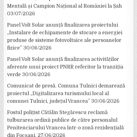
Mentală și Campion Național al României la Șah
03/07/2026
Panel Volt Solar anunță finalizarea proiectului
„Instalare de echipamente de stocare a energiei
produse de sisteme fotovoltaice ale persoanelor
fizice”
30/06/2026
Panel Volt Solar anunță finalizarea activităților
aferente unui proiect PNRR referitor la tranziția
verde
30/06/2026
Comunicat de presă. Comuna Tulnici demarează
proiectul „Digitalizarea turismului local al
comunei Tulnici, județul Vrancea”
30/06/2026
Fostul polițist Cătălin Stegărescu reclamă
tulburarea ordinii publice de către personalul
Penitenciarului Vrancea într-o zonă rezidențială
din Focșani.
27/06/2026