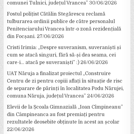
comunei Tulnici, județul Vrancea”
30/06/2026
Fostul polițist Cătălin Stegărescu reclamă
tulburarea ordinii publice de către personalul
Penitenciarului Vrancea într-o zonă rezidențială
din Focșani.
27/06/2026
Cristi Irimia: „Despre suveranism, suveraniști și
cum se atacă singuri, fără să-și dea seama, cei
care-i… atacă pe suveraniști” :)
26/06/2026
UAT Năruja a finalizat proiectul „Construire
Centru de zi pentru copiii aflați în situație de risc
de separare de părinți în localitatea Podu Nărujei,
comuna Năruja, județul Vrancea”
24/06/2026
Elevii de la Școala Gimnazială „Ioan Cîmpineanu”
din Câmpineanca au fost premiați pentru
rezultatele deosebite obținute în acest an școlar
22/06/2026